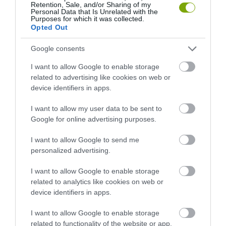
KÖVETKEZŐ CIKK
Retention, Sale, and/or Sharing of my
Personal Data that Is Unrelated with the
Purposes for which it was collected.
IRODAKÉNT PRÓBÁLJA KIADNI A MELLÉKHELYISÉGET
Opted Out
Google consents
HASONLÓ ÉRDEKESSÉGEK
I want to allow Google to enable storage
related to advertising like cookies on web or
device identifiers in apps.
I want to allow my user data to be sent to
Google for online advertising purposes.
I want to allow Google to send me
personalized advertising.
I want to allow Google to enable storage
related to analytics like cookies on web or
A KOALA EVOLÚCIÓS MÚLTJA
A KORALLZÁTONY NEM CSAK
device identifiers in apps.
SOKKAL DRÁMAIBB, MINT A
SZÍNES HALAKBÓL ÁLL: MOST
NYUGODT
500 EDDIG ISMERETLEN
I want to allow Google to enable storage
EUKALIPTUSZRÁGCSÁLÁS
LAKÓJÁT MUTATTA MEG
related to functionality of the website or app.