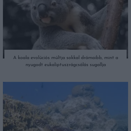
A koala evolúciós múltja sokkal drámaibb, mint a
nyugodt eukaliptuszrágcsálás sugallja