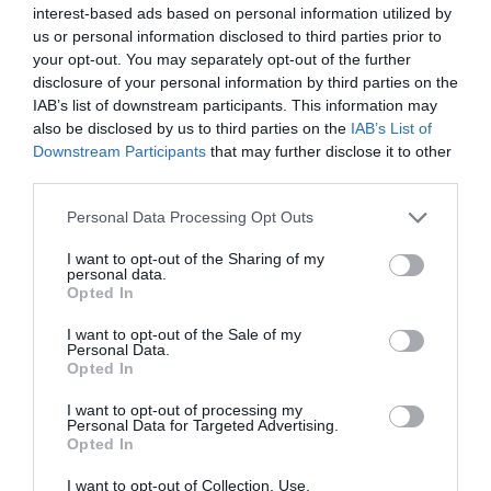
interest-based ads based on personal information utilized by
us or personal information disclosed to third parties prior to
your opt-out. You may separately opt-out of the further
disclosure of your personal information by third parties on the
IAB’s list of downstream participants. This information may
also be disclosed by us to third parties on the
IAB’s List of
Downstream Participants
that may further disclose it to other
third parties.
Please note that this website/app uses one or more Google
Personal Data Processing Opt Outs
services and may gather and store information including but
not limited to your visit or usage behaviour. You may click to
I want to opt-out of the Sharing of my
personal data.
grant or deny consent to Google and its third-party tags to
Opted In
use your data for below specified purposes in below Google
consent section.
I want to opt-out of the Sale of my
Personal Data.
Opted In
ELŐZŐ CIKK
MEGVAN A ’FÉLELEM SZAGA’, AMELLYEL TÁVOL LEHET
I want to opt-out of processing my
Personal Data for Targeted Advertising.
TARTANI A KÁRTEVŐKET A KERTBŐL
Opted In
I want to opt-out of Collection, Use,