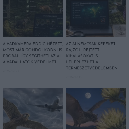
A VADKAMERA EDDIG NÉZETT,
AZ AI NEMCSAK KÉPEKET
MOST MÁR GONDOLKODNI IS
RAJZOL: REJTETT
PRÓBÁL: ÍGY SEGÍTHETI AZ AI
KIHALÁSOKAT IS
A VADÁLLATOK VÉDELMÉT
LELEPLEZHET A
TERMÉSZETVÉDELEMBEN
2026-07-27
2026-07-15