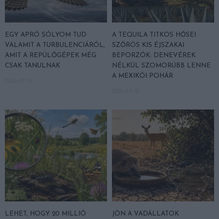
EGY APRÓ SÓLYOM TUD
A TEQUILA TITKOS HŐSEI
VALAMIT A TURBULENCIÁRÓL,
SZŐRÖS KIS ÉJSZAKAI
AMIT A REPÜLŐGÉPEK MÉG
BEPORZÓK: DENEVÉREK
CSAK TANULNAK
NÉLKÜL SZOMORÚBB LENNE
A MEXIKÓI POHÁR
2026-07-13
2026-07-10
LEHET, HOGY 20 MILLIÓ
JÖN A VADÁLLATOK