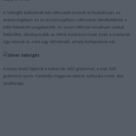
A Sebright tyúkoknak két változatát ismerik el hivatalosan: az
aranyszegélyes és az ezüstszegélyes változatot. Mindkettőnek a
tolla feketével szegélyezett. Az ezüst változat vizuálisan sokkal
feltűnőbb, látványosabb az élénk kontraszt miatt. Ezek a madarak
úgy néznek ki, mint egy élő kifestő, amely befejezésre vár.
A törpe testű fajtánál a kakas kb. 600 grammot, a tojó 500
grammot nyom. Farktolla magasan tartott, tollazata rövid, dús
struktúrájú.