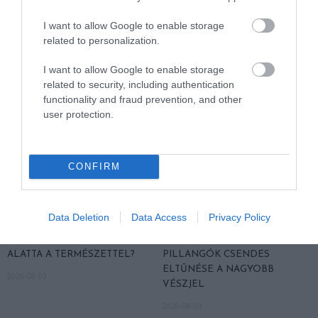
SUGALLJA
2026-08-06
I want to allow Google to enable storage
2026-08-07
related to personalization.
I want to allow Google to enable storage
related to security, including authentication
functionality and fraud prevention, and other
user protection.
CONFIRM
HŐKUPOLA MAGYARORSZÁG
NEM CSAK A RITKASÁGOK
Data Deletion
Data Access
Privacy Policy
FELETT: MI EZ A LÁTHATATLAN
BAJBAN VANNAK: A
FEDŐ, ÉS MI TÖRTÉNIK
HÉTKÖZNAPI MADARAK ÉS
ALATTA A TERMÉSZETTEL?
PILLANGÓK CSENDES
ELTŰNÉSE A NAGYOBB
2026-08-03
VÉSZJEL
2026-08-03