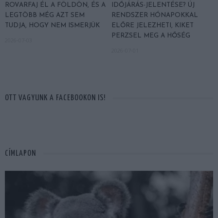
ROVARFAJ ÉL A FÖLDÖN, ÉS A
IDŐJÁRÁS-JELENTÉSE? ÚJ
LEGTÖBB MÉG AZT SEM
RENDSZER HÓNAPOKKAL
TUDJA, HOGY NEM ISMERJÜK
ELŐRE JELEZHETI, KIKET
PERZSEL MEG A HŐSÉG
2026-07-03
2026-07-01
OTT VAGYUNK A FACEBOOKON IS!
CÍMLAPON