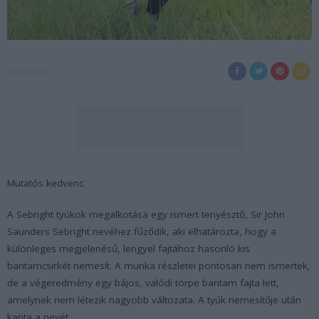
2021-09-05
Mutatós kedvenc.
A Sebright tyúkok megalkotása egy ismert tenyésztő, Sir John
Saunders Sebright nevéhez fűződik, aki elhatározta, hogy a
különleges megjelenésű, lengyel fajtához hasonló kis
bantamcsirkét nemesít. A munka részletei pontosan nem ismertek,
de a végeredmény egy bájos, valódi törpe bantam fajta lett,
amelynek nem létezik nagyobb változata. A tyúk nemesítője után
kapta a nevét.