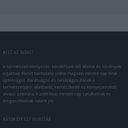
MI EZ AZ OLDAL?
A természeti környezet, körülöttünk élő állatok és növények
izgalmas életét bemutató online magazin minden nap kínál
újdonságot. Barátságos és tanulságos írások a
természetjáró, állatbarát, kertészkedő és környezetvédő
olvasó számára. A zöld hívei minden nap tanulhatnak és
megoszthatnak valami jót.
MÁSOK ÉPP EZT OLVASSÁK