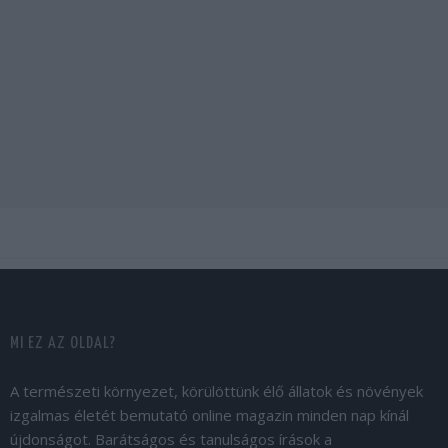
MI EZ AZ OLDAL?
A természeti környezet, körülöttünk élő állatok és növények
izgalmas életét bemutató online magazin minden nap kínál
újdonságot. Barátságos és tanulságos írások a