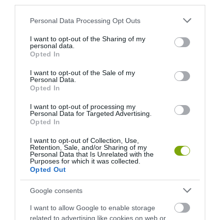
third parties.
Please note that this website/app uses one or more Google
Personal Data Processing Opt Outs
services and may gather and store information including but
not limited to your visit or usage behaviour. You may click to
I want to opt-out of the Sharing of my
personal data.
grant or deny consent to Google and its third-party tags to
Opted In
use your data for below specified purposes in below Google
consent section.
I want to opt-out of the Sale of my
Personal Data.
Opted In
A KORALLZÁTONY NEM CSAK
KIRÁNDULÁS A
SZÍNES HALAKBÓL ÁLL: MOST
PANNONHALMI
I want to opt-out of processing my
500 EDDIG ISMERETLEN
ARBORÉTUMBA
Personal Data for Targeted Advertising.
Opted In
LAKÓJÁT MUTATTA MEG
2026-08-04
2026-08-06
I want to opt-out of Collection, Use,
Retention, Sale, and/or Sharing of my
Personal Data that Is Unrelated with the
Purposes for which it was collected.
Opted Out
Google consents
I want to allow Google to enable storage
related to advertising like cookies on web or