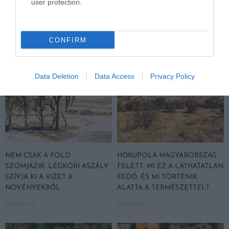
PANNONHALMI FŐAPÁTSÁG
SÖRFŐZDÉBE, A BENCÉS
user protection.
PINCÉSZETÉBE
APÁTSÁG HABOS OLDALÁRA
2026-08-04
2026-08-04
CONFIRM
Data Deletion
Data Access
Privacy Policy
NEM CSAK A FÖLD
HŐKUPOLA MAGYARORSZÁG
SZOMJAZIK: LÉGKÖRI ASZÁLY
FELETT: MI EZ A LÁTHATATLAN
SZÍVJA KI A VIZET A
FEDŐ, ÉS MI TÖRTÉNIK
NÖVÉNYEKBŐL
ALATTA A TERMÉSZETTEL?
2026-08-04
2026-08-03