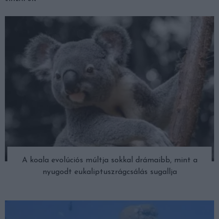
A koala evolúciós múltja sokkal drámaibb, mint a
nyugodt eukaliptuszrágcsálás sugallja