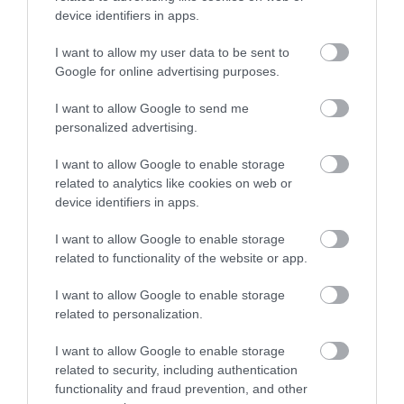
device identifiers in apps.
I want to allow my user data to be sent to
Google for online advertising purposes.
KIRÁNDULÁS PANNONHALMA
KIRÁNDULÁS A
KÖRNYÉKÉN: TERMÉSZET,
PANNONHALMI
I want to allow Google to send me
SZŐLŐ ÉS KOMLÓ
GYÓGYNÖVÉNYKERTBE ÉS
personalized advertising.
TALÁLKOZÁSA
ILLATMÚZEUMBA
2026-08-04
2026-08-04
I want to allow Google to enable storage
related to analytics like cookies on web or
device identifiers in apps.
I want to allow Google to enable storage
related to functionality of the website or app.
I want to allow Google to enable storage
related to personalization.
I want to allow Google to enable storage
related to security, including authentication
KIRÁNDULÁS A
KIRÁNDULÁS A RAVAZDI
functionality and fraud prevention, and other