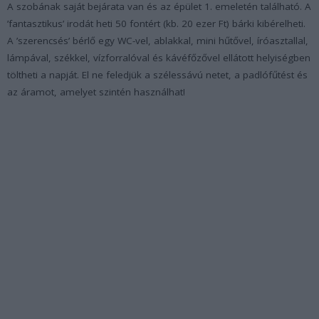
A szobának saját bejárata van és az épület 1. emeletén található. A
’fantasztikus’ irodát heti 50 fontért (kb. 20 ezer Ft) bárki kibérelheti.
A ’szerencsés’ bérlő egy WC-vel, ablakkal, mini hűtővel, íróasztallal,
lámpával, székkel, vízforralóval és kávéfőzővel ellátott helyiségben
töltheti a napját. El ne feledjük a szélessávú netet, a padlófűtést és
az áramot, amelyet szintén használhat!