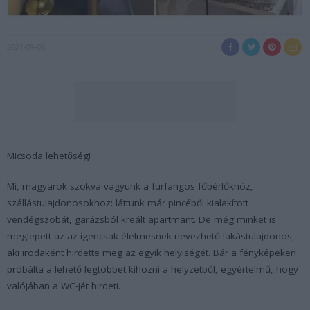
2021-09-06
Micsoda lehetőség!
Mi, magyarok szokva vagyunk a furfangos főbérlőkhöz,
szállástulajdonosokhoz: láttunk már pincéből kialakított
vendégszobát, garázsból kreált apartmant. De még minket is
meglepett az az igencsak élelmesnek nevezhető lakástulajdonos,
aki irodaként hirdette meg az egyik helyiségét. Bár a fényképeken
próbálta a lehető legtöbbet kihozni a helyzetből, egyértelmű, hogy
valójában a WC-jét hirdeti.