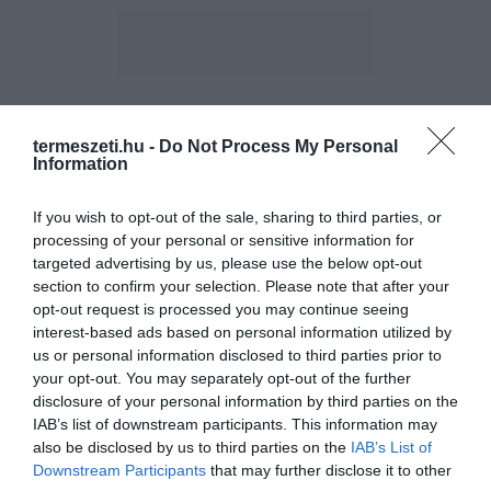
ELŐZŐ CIKK
termeszeti.hu -
Do Not Process My Personal
Information
BEFEJEZETLEN KIFESTŐRE HASONLÍT A KÜLÖNLEGES, TÖRPE
DÍSZTYÚK
If you wish to opt-out of the sale, sharing to third parties, or
processing of your personal or sensitive information for
KÖVETKEZŐ CIKK
targeted advertising by us, please use the below opt-out
section to confirm your selection. Please note that after your
SZEMEK NÉLKÜL KAPHATÓK JAPÁN HÍRES BABÁI, A DARUMA
opt-out request is processed you may continue seeing
BABÁK
interest-based ads based on personal information utilized by
us or personal information disclosed to third parties prior to
your opt-out. You may separately opt-out of the further
disclosure of your personal information by third parties on the
HASONLÓ ÉRDEKESSÉGEK
IAB’s list of downstream participants. This information may
also be disclosed by us to third parties on the
IAB’s List of
Downstream Participants
that may further disclose it to other