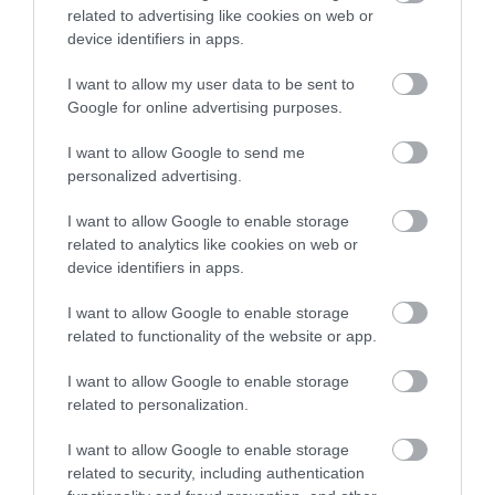
related to advertising like cookies on web or
SOKKAL DRÁMAIBB, MINT A
SZÍNES HALAKBÓL ÁLL: MOST
device identifiers in apps.
NYUGODT
500 EDDIG ISMERETLEN
EUKALIPTUSZRÁGCSÁLÁS
LAKÓJÁT MUTATTA MEG
I want to allow my user data to be sent to
SUGALLJA
2026-08-06
Google for online advertising purposes.
2026-08-07
I want to allow Google to send me
personalized advertising.
I want to allow Google to enable storage
related to analytics like cookies on web or
device identifiers in apps.
I want to allow Google to enable storage
related to functionality of the website or app.
I want to allow Google to enable storage
HŐKUPOLA MAGYARORSZÁG
NEM CSAK A RITKASÁGOK
related to personalization.
FELETT: MI EZ A LÁTHATATLAN
BAJBAN VANNAK: A
FEDŐ, ÉS MI TÖRTÉNIK
HÉTKÖZNAPI MADARAK ÉS
I want to allow Google to enable storage
ALATTA A TERMÉSZETTEL?
PILLANGÓK CSENDES
related to security, including authentication
ELTŰNÉSE A NAGYOBB