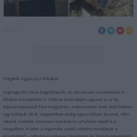
2017-08-24
Polgárőr vigyázza a fiókákat.
Legnagyobb hazai bagolyfajunk, az uhu lassan visszatelepül a
főváros környékére! A 1980-as évek elején ugyanis ez a faj
teljesen kipusztult Pest megyében, a kilencvenes évek első felében
egy költőpár élt itt, napjainkban pedig egyre többen lesznek. Idén
rekord született: összesen tizenhárom uhufióka repült ki a
megyében. A siker a regionális szintű védelmi munkának is
köszönhető – adta hírül a Magyar Madártani és Természetvédelmi