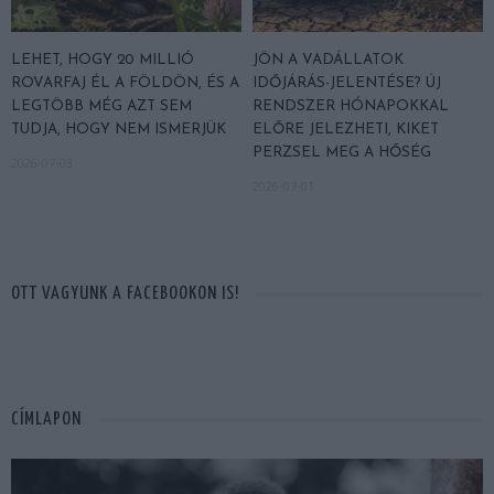
LEHET, HOGY 20 MILLIÓ
JÖN A VADÁLLATOK
ROVARFAJ ÉL A FÖLDÖN, ÉS A
IDŐJÁRÁS-JELENTÉSE? ÚJ
LEGTÖBB MÉG AZT SEM
RENDSZER HÓNAPOKKAL
TUDJA, HOGY NEM ISMERJÜK
ELŐRE JELEZHETI, KIKET
PERZSEL MEG A HŐSÉG
2026-07-03
2026-07-01
OTT VAGYUNK A FACEBOOKON IS!
CÍMLAPON