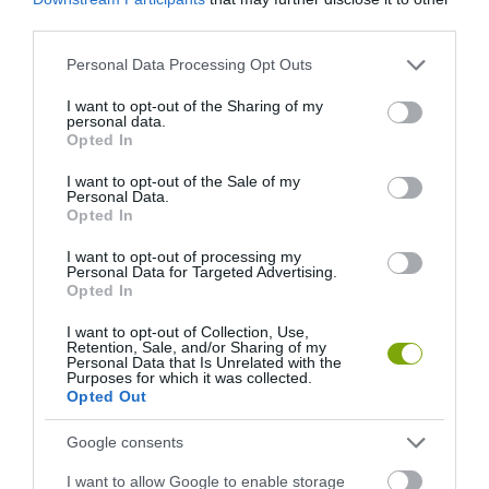
third parties.
KÖVETKEZŐ CIKK
Please note that this website/app uses one or more Google
Personal Data Processing Opt Outs
services and may gather and store information including but
TÚL SOK CUKKINI TERMETT? MUTATUNK PÁR MEGOLDÁST AZ
not limited to your visit or usage behaviour. You may click to
I want to opt-out of the Sharing of my
ELTÜNTETÉSRE!
personal data.
grant or deny consent to Google and its third-party tags to
Opted In
use your data for below specified purposes in below Google
consent section.
I want to opt-out of the Sale of my
Personal Data.
HASONLÓ ÉRDEKESSÉGEK
Opted In
I want to opt-out of processing my
Personal Data for Targeted Advertising.
Opted In
I want to opt-out of Collection, Use,
Retention, Sale, and/or Sharing of my
Personal Data that Is Unrelated with the
Purposes for which it was collected.
Opted Out
Google consents
I want to allow Google to enable storage
A KOALA EVOLÚCIÓS MÚLTJA
A KORALLZÁTONY NEM CSAK