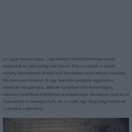
Az egyik mesterséges, csapadéktól védett költőhelyet tavaly
alakították ki, idén pedig már három fióka született. A másik,
néhány kilométerrel arrébb levő fészekben most először neveltek
fel sikeresen fiókákat. Itt egy önkéntes polgárőr vigyázott a
madarak nyugalmára, akiknek korábban már biztonságos,
nehezen észlelhető költőhelyet is kialakítottak. Mostanra mind az öt
fióka elérte a röpképes kort, de a szülők egy ideig még hordanak
számukra zsákmányt.