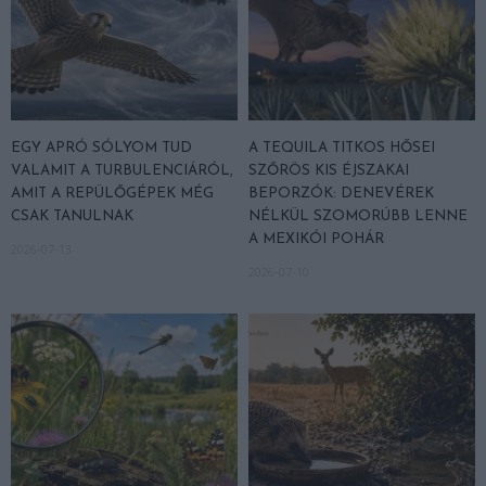
EGY APRÓ SÓLYOM TUD
A TEQUILA TITKOS HŐSEI
VALAMIT A TURBULENCIÁRÓL,
SZŐRÖS KIS ÉJSZAKAI
AMIT A REPÜLŐGÉPEK MÉG
BEPORZÓK: DENEVÉREK
CSAK TANULNAK
NÉLKÜL SZOMORÚBB LENNE
A MEXIKÓI POHÁR
2026-07-13
2026-07-10