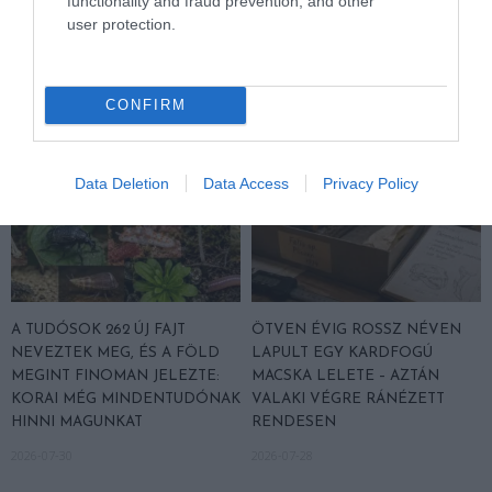
functionality and fraud prevention, and other
2026-08-03
VÉSZJEL
user protection.
2026-08-03
CONFIRM
Data Deletion
Data Access
Privacy Policy
A TUDÓSOK 262 ÚJ FAJT
ÖTVEN ÉVIG ROSSZ NÉVEN
NEVEZTEK MEG, ÉS A FÖLD
LAPULT EGY KARDFOGÚ
MEGINT FINOMAN JELEZTE:
MACSKA LELETE – AZTÁN
KORAI MÉG MINDENTUDÓNAK
VALAKI VÉGRE RÁNÉZETT
HINNI MAGUNKAT
RENDESEN
2026-07-30
2026-07-28