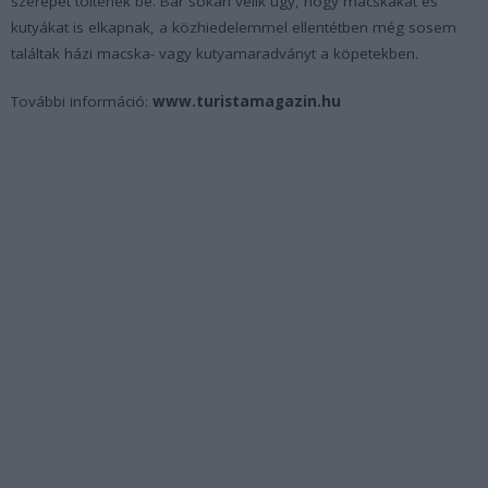
szerepet töltenek be. Bár sokan vélik úgy, hogy macskákat és
kutyákat is elkapnak, a közhiedelemmel ellentétben még sosem
találtak házi macska- vagy kutyamaradványt a köpetekben.
További információ:
www.turistamagazin.hu