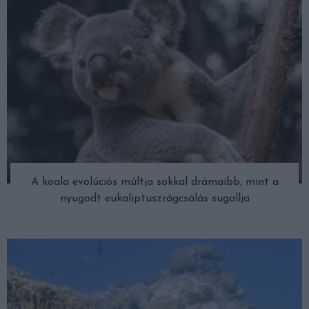
A koala evolúciós múltja sokkal drámaibb, mint a
nyugodt eukaliptuszrágcsálás sugallja