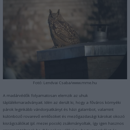
Fotó: Lendvai Csaba/www.mme.hu
A madárvédők folyamatosan elemzik az uhuk
táplálékmaradványait. Idén az derült ki, hogy a főváros környéki
párok leginkább vándorpatkányt és házi galambot, valamint
különböző rovarevő emlősöket és mezőgazdasági károkat okozó
kisrágcsálókat (pl. mezei pocok) zsákmányoltak, így igen hasznos