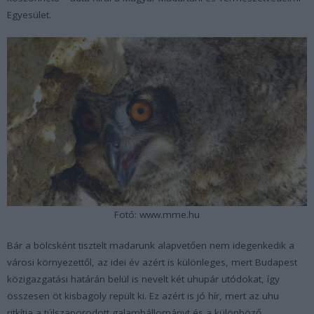
Egyesület.
Fotó: www.mme.hu
Bár a bölcsként tisztelt madarunk alapvetően nem idegenkedik a
városi környezettől, az idei év azért is különleges, mert Budapest
közigazgatási határán belül is nevelt két uhupár utódokat, így
összesen öt kisbagoly repült ki. Ez azért is jó hír, mert az uhu
ritkítja a túlszaporodott galambállományt és a különböző