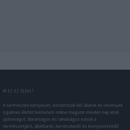
MI EZ AZ OLDAL?
A természeti környezet, körülöttünk élő állatok és növények
izgalmas életét bemutató online magazin minden nap kínál
újdonságot. Barátságos és tanulságos írások a
természetjáró, állatbarát, kertészkedő és környezetvédő