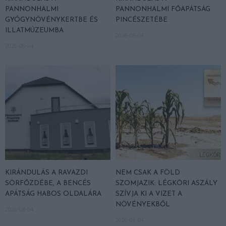
PANNONHALMI
PANNONHALMI FŐAPÁTSÁG
GYÓGYNÖVÉNYKERTBE ÉS
PINCÉSZETÉBE
ILLATMÚZEUMBA
2026-08-04
2026-08-04
KIRÁNDULÁS A RAVAZDI
NEM CSAK A FÖLD
SÖRFŐZDÉBE, A BENCÉS
SZOMJAZIK: LÉGKÖRI ASZÁLY
APÁTSÁG HABOS OLDALÁRA
SZÍVJA KI A VIZET A
NÖVÉNYEKBŐL
2026-08-04
2026-08-04