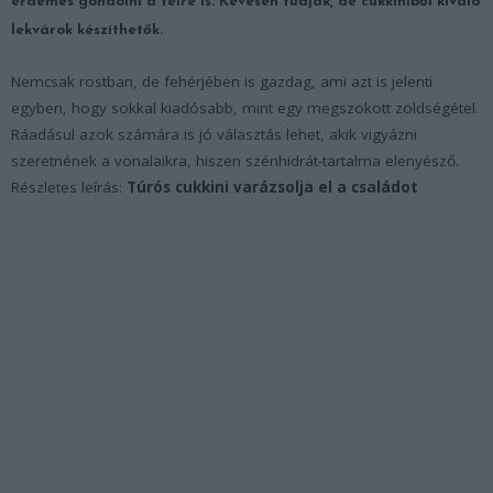
érdemes gondolni a télre is. Kevesen tudják, de cukkiniből kiváló
lekvárok készíthetők.
Nemcsak rostban, de fehérjében is gazdag, ami azt is jelenti
egyben, hogy sokkal kiadósabb, mint egy megszokott zöldségétel.
Ráadásul azok számára is jó választás lehet, akik vigyázni
szeretnének a vonalaikra, hiszen szénhidrát-tartalma elenyésző.
Részletes leírás:
Túrós cukkini varázsolja el a családot