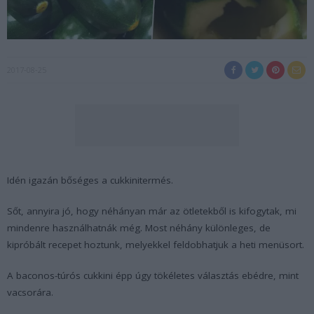
2017-08-25
Idén igazán bőséges a cukkinitermés.
Sőt, annyira jó, hogy néhányan már az ötletekből is kifogytak, mi
mindenre használhatnák még. Most néhány különleges, de
kipróbált recepet hoztunk, melyekkel feldobhatjuk a heti menüsort.
A baconos-túrós cukkini épp úgy tökéletes választás ebédre, mint
vacsorára.