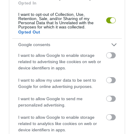
Opted In
I want to opt-out of Collection, Use,
Retention, Sale, and/or Sharing of my
ELŐZŐ CIKK
Personal Data that Is Unrelated with the
Purposes for which it was collected.
BUDAPEST KÖRNYÉKÉN REKORD MENNYISÉGŰ KISBAGOLY
Opted Out
SZÜLETETT IDÉN
Google consents
KÖVETKEZŐ CIKK
I want to allow Google to enable storage
related to advertising like cookies on web or
EZEKRE FIGYELJÜNK A TÉLI TŰZIFA BESZERZÉSEKOR!
device identifiers in apps.
I want to allow my user data to be sent to
HASONLÓ ÉRDEKESSÉGEK
Google for online advertising purposes.
I want to allow Google to send me
personalized advertising.
I want to allow Google to enable storage
related to analytics like cookies on web or
device identifiers in apps.