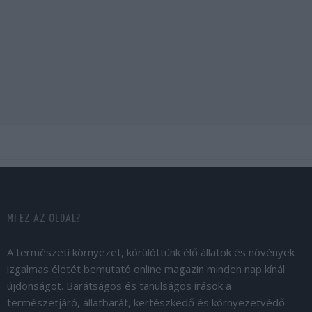
MI EZ AZ OLDAL?
A természeti környezet, körülöttünk élő állatok és növények
izgalmas életét bemutató online magazin minden nap kínál
újdonságot. Barátságos és tanulságos írások a
természetjáró, állatbarát, kertészkedő és környezetvédő