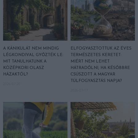
A KÁNIKULÁT NEM MINDIG
ELFOGYASZTOTTUK AZ ÉVES
LÉGKONDIVAL GYŐZTÉK LE:
TERMÉSZETES KERETET:
MIT TANULHATUNK A
MIÉRT NEM LEHET
KÖZÉPKORI OLASZ
HÁTRADŐLNI, HA KÉSŐBBRE
HÁZAKTÓL?
CSÚSZOTT A MAGYAR
TÚLFOGYASZTÁS NAPJA?
2026-07-20
2026-07-17