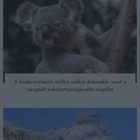
A koala evolúciós múltja sokkal drámaibb, mint a
nyugodt eukaliptuszrágcsálás sugallja