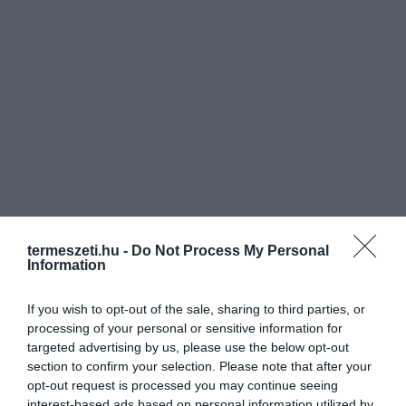
termeszeti.hu -
Do Not Process My Personal
Information
If you wish to opt-out of the sale, sharing to third parties, or
processing of your personal or sensitive information for
targeted advertising by us, please use the below opt-out
ELŐZŐ CIKK
section to confirm your selection. Please note that after your
opt-out request is processed you may continue seeing
TÚL SOK CUKKINI TERMETT? MUTATUNK PÁR MEGOLDÁST AZ
interest-based ads based on personal information utilized by