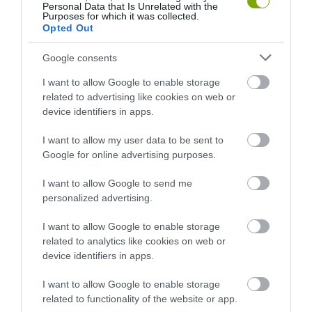
KÖRNYÉKÉN: TERMÉSZET,
FELETT: MI EZ A LÁTHATATLAN
Personal Data that Is Unrelated with the
Purposes for which it was collected.
SZŐLŐ ÉS KOMLÓ
FEDŐ, ÉS MI TÖRTÉNIK
Opted Out
TALÁLKOZÁSA
ALATTA A TERMÉSZETTEL?
2026-08-04
2026-08-03
Google consents
I want to allow Google to enable storage
related to advertising like cookies on web or
device identifiers in apps.
I want to allow my user data to be sent to
Google for online advertising purposes.
I want to allow Google to send me
personalized advertising.
I want to allow Google to enable storage
A TERMÉSZET NEM SZERETI
A TUDÓSOK 262 ÚJ FAJT
related to analytics like cookies on web or
AZ EGYHANGÚSÁGOT: A
NEVEZTEK MEG, ÉS A FÖLD
device identifiers in apps.
VÁLTOZATOS NÖVÉNYZET
MEGINT FINOMAN JELEZTE:
ASZÁLY IDEJÉN IS OKOSABB
KORAI MÉG MINDENTUDÓNAK
I want to allow Google to enable storage
STRATÉGIA
HINNI MAGUNKAT
related to functionality of the website or app.
2026-07-31
2026-07-30