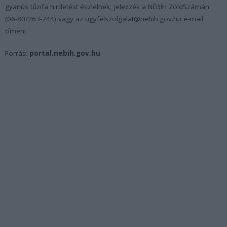
gyanús tűzifa hirdetést észlelnek, jelezzék a NÉBIH ZöldSzámán
(06-80/263-244) vagy az ugyfelszolgalat@nebih.gov.hu e-mail
címen!
Forrás:
portal.nebih.gov.hu