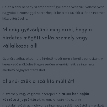
Ha az alábbi néhány szempontot figyelembe vesszük, valamelyest
nagyobb biztonsággal szerezhetjük be a téli tüzelőt akár az internet
közvetítésével is:
Mindig győződjünk meg arról, hogy a
hirdetés mögött valós személy vagy
vállalkozás áll!
Gyanúra adhat okot, ha a hirdető nevét nem sikerül azonosítani. A
kereskedő működését egyszerűen ellenőrizhetik az interneten
elérhető cégnyilvántartásból.
Ellenőrizzük a szállító múltját!
A személy vagy cég neve szerepel-e a
NÉBIH honlapján
közzétett jogsértések
között. A listán név szerint
megtalálhatóak az – olykor az internetes reklámozástól is – eltiltott