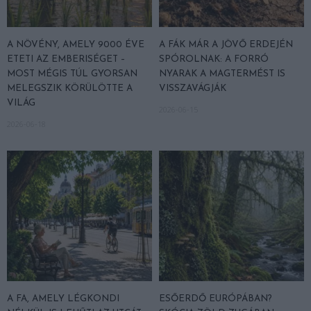
A NÖVÉNY, AMELY 9000 ÉVE
A FÁK MÁR A JÖVŐ ERDEJÉN
ETETI AZ EMBERISÉGET –
SPÓROLNAK: A FORRÓ
MOST MÉGIS TÚL GYORSAN
NYARAK A MAGTERMÉST IS
MELEGSZIK KÖRÜLÖTTE A
VISSZAVÁGJÁK
VILÁG
2026-06-15
2026-06-18
A FA, AMELY LÉGKONDI
ESŐERDŐ EURÓPÁBAN?