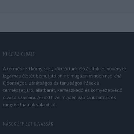
MI EZ AZ OLDAL?
A természeti környezet, körülöttünk élő állatok és növények
izgalmas életét bemutató online magazin minden nap kínál
újdonságot. Barátságos és tanulságos írások a
természetjáró, állatbarát, kertészkedő és környezetvédő
olvasó számára. A zöld hívei minden nap tanulhatnak és
megoszthatnak valami jót.
MÁSOK ÉPP EZT OLVASSÁK