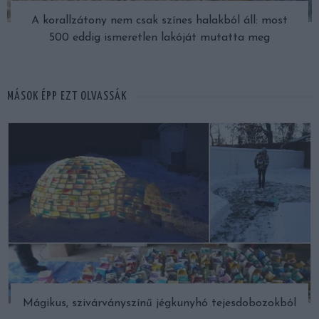
A korallzátony nem csak színes halakból áll: most
500 eddig ismeretlen lakóját mutatta meg
MÁSOK ÉPP EZT OLVASSÁK
Mágikus, szivárványszínű jégkunyhó tejesdobozokból