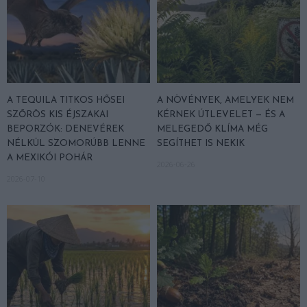
A TEQUILA TITKOS HŐSEI
A NÖVÉNYEK, AMELYEK NEM
SZŐRÖS KIS ÉJSZAKAI
KÉRNEK ÚTLEVELET — ÉS A
BEPORZÓK: DENEVÉREK
MELEGEDŐ KLÍMA MÉG
NÉLKÜL SZOMORÚBB LENNE
SEGÍTHET IS NEKIK
A MEXIKÓI POHÁR
2026-06-26
2026-07-10