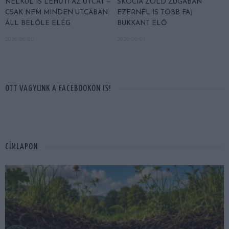
NÉLKÜL IS LEHŰTI AZ UTCÁT —
SKÓCIA ZÖLD ZUGÁBAN
CSAK NEM MINDEN UTCÁBAN
EZERNÉL IS TÖBB FAJ
ÁLL BELŐLE ELÉG
BUKKANT ELŐ
2026-06-05
2026-06-01
OTT VAGYUNK A FACEBOOKON IS!
CÍMLAPON