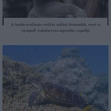
A koala evolúciós múltja sokkal drámaibb, mint a
nyugodt eukaliptuszrágcsálás sugallja