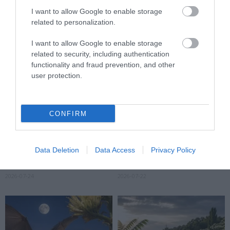
I want to allow Google to enable storage
related to personalization.
I want to allow Google to enable storage
related to security, including authentication
functionality and fraud prevention, and other
user protection.
CONFIRM
A NÖVÉNYEK IS KÖLTÖZNEK
EGY ÖREG TÖLGY NEM CSAK
A KLÍMÁVAL: JÖNNEK AZ ÚJ
FA, HANEM TÁRSASHÁZ,
Data Deletion
Data Access
Privacy Policy
BETOLAKODÓK, CSAK NEM
ÉTTEREM ÉS MENEDÉK
BŐRÖNDDEL
EGYSZERRE
2026-07-24
2026-07-22