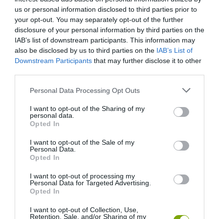
ELTÜNTETÉSRE!
us or personal information disclosed to third parties prior to
your opt-out. You may separately opt-out of the further
KÖVETKEZŐ CIKK
disclosure of your personal information by third parties on the
IAB’s list of downstream participants. This information may
A TERMINATOR MEGMONDTA: VISSZATÉR!
also be disclosed by us to third parties on the
IAB’s List of
Downstream Participants
that may further disclose it to other
third parties.
HASONLÓ ÉRDEKESSÉGEK
Please note that this website/app uses one or more Google
Personal Data Processing Opt Outs
services and may gather and store information including but
not limited to your visit or usage behaviour. You may click to
I want to opt-out of the Sharing of my
personal data.
grant or deny consent to Google and its third-party tags to
Opted In
use your data for below specified purposes in below Google
consent section.
I want to opt-out of the Sale of my
Personal Data.
Opted In
I want to opt-out of processing my
Personal Data for Targeted Advertising.
Opted In
I want to opt-out of Collection, Use,
KIRÁNDULÁS PANNONHALMA
HŐKUPOLA MAGYARORSZÁG
Retention, Sale, and/or Sharing of my