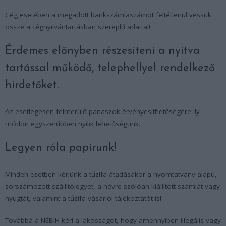
Cég esetében a megadott bankszámlaszámot feltétlenül vessük
össze a cégnyilvántartásban szereplő adattal!
Érdemes előnyben részesíteni a nyitva
tartással működő, telephellyel rendelkező
hirdetőket.
Az esetlegesen felmerülő panaszok érvényesíthetőségére ily
módon egyszerűbben nyílik lehetőségünk.
Legyen róla papírunk!
Minden esetben kérjünk a tűzifa átadásakor a nyomtatvány alapú,
sorszámozott szállítójegyet, a névre szólóan kiállított számlát vagy
nyugtát, valamint a tűzifa vásárlói tájékoztatót is!
Továbbá a NÉBIH kéri a lakosságot, hogy amennyiben illegális vagy