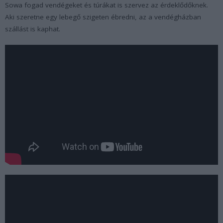
Sowa fogad vendégeket és túrákat is szervez az érdeklődőknek.
Aki szeretne egy lebegő szigeten ébredni, az a vendégházban
szállást is kaphat.