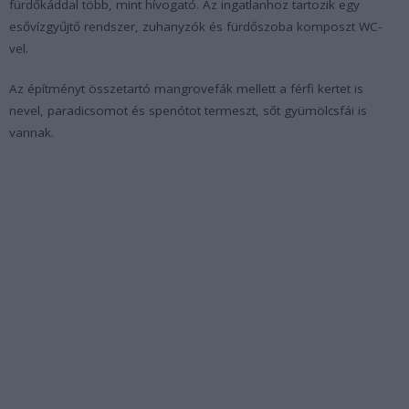
fürdőkáddal több, mint hívogató. Az ingatlanhoz tartozik egy
esővízgyűjtő rendszer, zuhanyzók és fürdőszoba komposzt WC-
vel.
Az építményt összetartó mangrovefák mellett a férfi kertet is
nevel, paradicsomot és spenótot termeszt, sőt gyümölcsfái is
vannak.