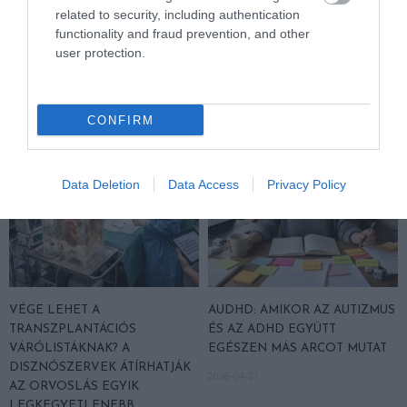
related to security, including authentication
MEGTANÍTOTTA A VILÁGNAK,
AZ OKOZTA A RÁKOT
functionality and fraud prevention, and other
HOGYAN KELL NÉZNI A
2026-04-23
user protection.
TERMÉSZETET
2026-05-08
CONFIRM
Data Deletion
Data Access
Privacy Policy
VÉGE LEHET A
AUDHD: AMIKOR AZ AUTIZMUS
TRANSZPLANTÁCIÓS
ÉS AZ ADHD EGYÜTT
VÁRÓLISTÁKNAK? A
EGÉSZEN MÁS ARCOT MUTAT
DISZNÓSZERVEK ÁTÍRHATJÁK
2026-04-21
AZ ORVOSLÁS EGYIK
LEGKEGYETLENEBB