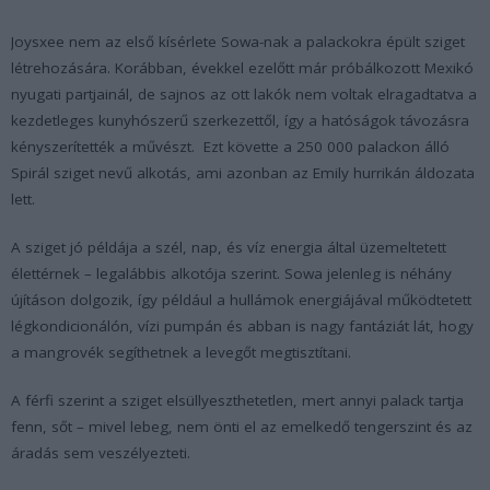
Joysxee nem az első kísérlete Sowa-nak a palackokra épült sziget
létrehozására. Korábban, évekkel ezelőtt már próbálkozott Mexikó
nyugati partjainál, de sajnos az ott lakók nem voltak elragadtatva a
kezdetleges kunyhószerű szerkezettől, így a hatóságok távozásra
kényszerítették a művészt. Ezt követte a 250 000 palackon álló
Spirál sziget nevű alkotás, ami azonban az Emily hurrikán áldozata
lett.
A sziget jó példája a szél, nap, és víz energia által üzemeltetett
élettérnek – legalábbis alkotója szerint. Sowa jelenleg is néhány
újításon dolgozik, így például a hullámok energiájával működtetett
légkondicionálón, vízi pumpán és abban is nagy fantáziát lát, hogy
a mangrovék segíthetnek a levegőt megtisztítani.
A férfi szerint a sziget elsüllyeszthetetlen, mert annyi palack tartja
fenn, sőt – mivel lebeg, nem önti el az emelkedő tengerszint és az
áradás sem veszélyezteti.