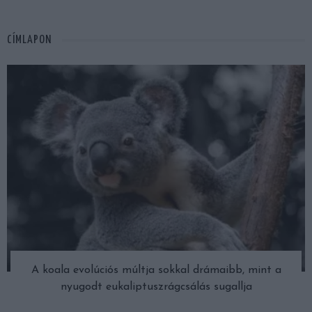
CÍMLAPON
A koala evolúciós múltja sokkal drámaibb, mint a
nyugodt eukaliptuszrágcsálás sugallja