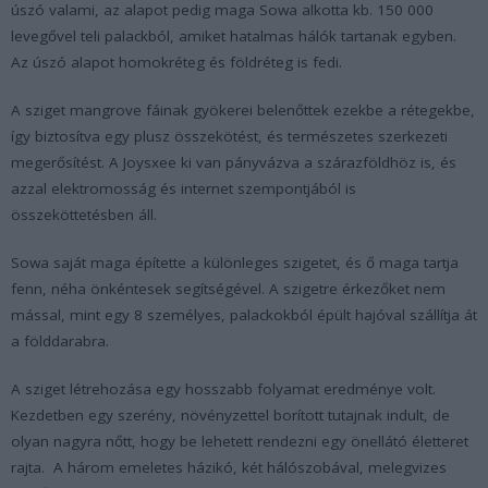
úszó valami, az alapot pedig maga Sowa alkotta kb. 150 000
levegővel teli palackból, amiket hatalmas hálók tartanak egyben.
Az úszó alapot homokréteg és földréteg is fedi.
A sziget mangrove fáinak gyökerei belenőttek ezekbe a rétegekbe,
így biztosítva egy plusz összekötést, és természetes szerkezeti
megerősítést. A Joysxee ki van pányvázva a szárazföldhöz is, és
azzal elektromosság és internet szempontjából is
összeköttetésben áll.
Sowa saját maga építette a különleges szigetet, és ő maga tartja
fenn, néha önkéntesek segítségével. A szigetre érkezőket nem
mással, mint egy 8 személyes, palackokból épült hajóval szállítja át
a földdarabra.
A sziget létrehozása egy hosszabb folyamat eredménye volt.
Kezdetben egy szerény, növényzettel borított tutajnak indult, de
olyan nagyra nőtt, hogy be lehetett rendezni egy önellátó életteret
rajta. A három emeletes házikó, két hálószobával, melegvizes