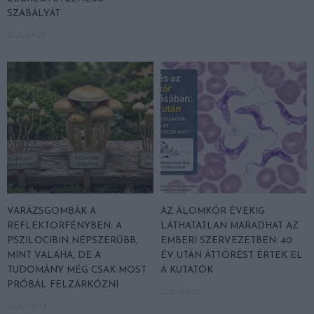
SZABÁLYÁT
2026-04-22
VARÁZSGOMBÁK A
AZ ÁLOMKÓR ÉVEKIG
REFLEKTORFÉNYBEN: A
LÁTHATATLAN MARADHAT AZ
PSZILOCIBIN NÉPSZERŰBB,
EMBERI SZERVEZETBEN: 40
MINT VALAHA, DE A
ÉV UTÁN ÁTTÖRÉST ÉRTEK EL
TUDOMÁNY MÉG CSAK MOST
A KUTATÓK
PRÓBÁL FELZÁRKÓZNI
2026-04-05
2026-04-14