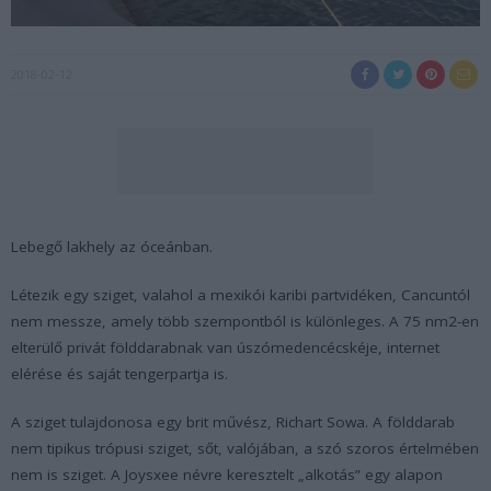
2018-02-12
Lebegő lakhely az óceánban.
Létezik egy sziget, valahol a mexikói karibi partvidéken, Cancuntól
nem messze, amely több szempontból is különleges. A 75 nm2-en
elterülő privát földdarabnak van úszómedencécskéje, internet
elérése és saját tengerpartja is.
A sziget tulajdonosa egy brit művész, Richart Sowa. A földdarab
nem tipikus trópusi sziget, sőt, valójában, a szó szoros értelmében
nem is sziget. A Joysxee névre keresztelt „alkotás” egy alapon