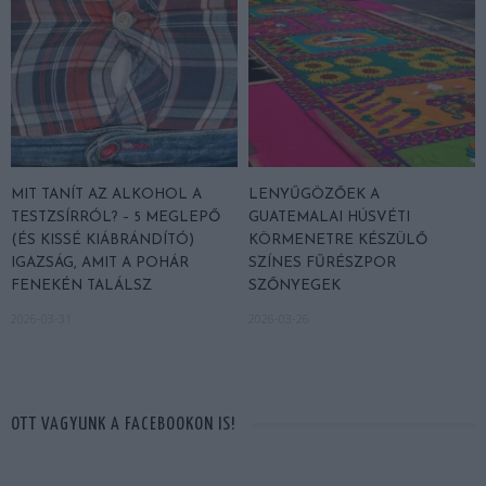
MIT TANÍT AZ ALKOHOL A
LENYŰGÖZŐEK A
TESTZSÍRRÓL? – 5 MEGLEPŐ
GUATEMALAI HÚSVÉTI
(ÉS KISSÉ KIÁBRÁNDÍTÓ)
KÖRMENETRE KÉSZÜLŐ
IGAZSÁG, AMIT A POHÁR
SZÍNES FŰRÉSZPOR
FENEKÉN TALÁLSZ
SZŐNYEGEK
2026-03-31
2026-03-26
OTT VAGYUNK A FACEBOOKON IS!