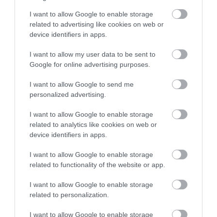
I want to allow Google to enable storage
related to advertising like cookies on web or
device identifiers in apps.
EGY ELSÜLLYEDT HAJÓ
NEM MINDENKI MENEKÜLT
TEXTILJEI ÚJRA ÖSSZEÁLLTAK:
POMPEJIBEN: LEHET, HOGY
I want to allow my user data to be sent to
A RUHA, AMELY TÚLÉLTE A
EGY ORVOS A VÉGSŐKIG
Google for online advertising purposes.
TENGERT
SEGÍTENI PRÓBÁLT
2026-06-29
2026-06-23
I want to allow Google to send me
personalized advertising.
I want to allow Google to enable storage
related to analytics like cookies on web or
device identifiers in apps.
I want to allow Google to enable storage
related to functionality of the website or app.
I want to allow Google to enable storage
related to personalization.
DAVID ATTENBOROUGH 100
NOBEL-DÍJAT KAPOTT EGY
I want to allow Google to enable storage
ÉVES: AZ EMBER, AKI
FÉREGÉRT – CSAK ÉPPEN NEM