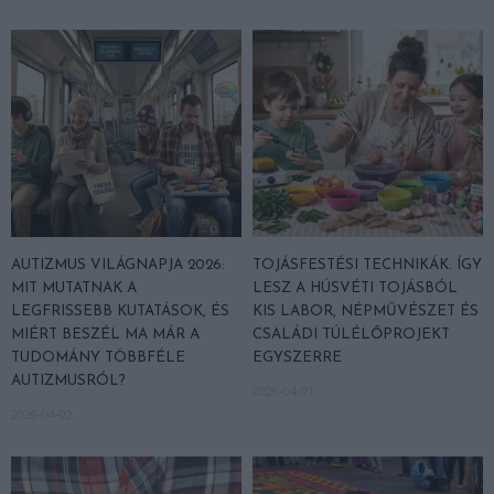
AUTIZMUS VILÁGNAPJA 2026:
TOJÁSFESTÉSI TECHNIKÁK: ÍGY
MIT MUTATNAK A
LESZ A HÚSVÉTI TOJÁSBÓL
LEGFRISSEBB KUTATÁSOK, ÉS
KIS LABOR, NÉPMŰVÉSZET ÉS
MIÉRT BESZÉL MA MÁR A
CSALÁDI TÚLÉLŐPROJEKT
TUDOMÁNY TÖBBFÉLE
EGYSZERRE
AUTIZMUSRÓL?
2026-04-01
2026-04-02