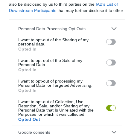
also be disclosed by us to third parties on the
IAB’s List of
ELŐZŐ CIKK
Downstream Participants
that may further disclose it to other
NEM KÖNNYŰ AZ ERDÉSZEK ÉLETE: ILYEN BRUTÁLIS SÁRRAL
third parties.
KELL MEGKÜZDENIÜK (KÉPEKKEL)
Please note that this website/app uses one or more Google
Personal Data Processing Opt Outs
services and may gather and store information including but
KÖVETKEZŐ CIKK
not limited to your visit or usage behaviour. You may click to
I want to opt-out of the Sharing of my
personal data.
grant or deny consent to Google and its third-party tags to
Opted In
6 NYELV A KIHALÁS SZÉLÉN – HAMAROSAN SENKI SEM
use your data for below specified purposes in below Google
BESZÉLI MAJD ŐKET
consent section.
I want to opt-out of the Sale of my
Personal Data.
Opted In
HASONLÓ ÉRDEKESSÉGEK
I want to opt-out of processing my
Personal Data for Targeted Advertising.
Opted In
I want to opt-out of Collection, Use,
Retention, Sale, and/or Sharing of my
Personal Data that Is Unrelated with the
Purposes for which it was collected.
Opted Out
Google consents