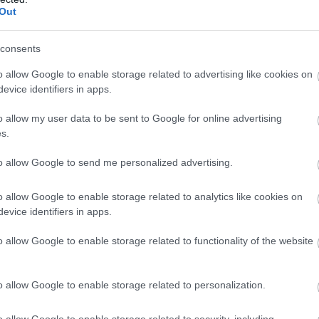
Out
consents
a) egy standard Rubik-kocka, azt leszámítva, hogy a kis
 attól függően, hogy milyen szögből nézzük. A meglepően
o allow Google to enable storage related to advertising like cookies on
evice identifiers in apps.
t, még a legrutinosabb veterán kockázókon is kifog.
o allow my user data to be sent to Google for online advertising
s.
to allow Google to send me personalized advertising.
o allow Google to enable storage related to analytics like cookies on
evice identifiers in apps.
o allow Google to enable storage related to functionality of the website
o allow Google to enable storage related to personalization.
o allow Google to enable storage related to security, including