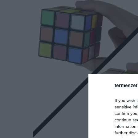
termeszet
If you wish 
sensitive in
confirm you
continue se
information 
further disc