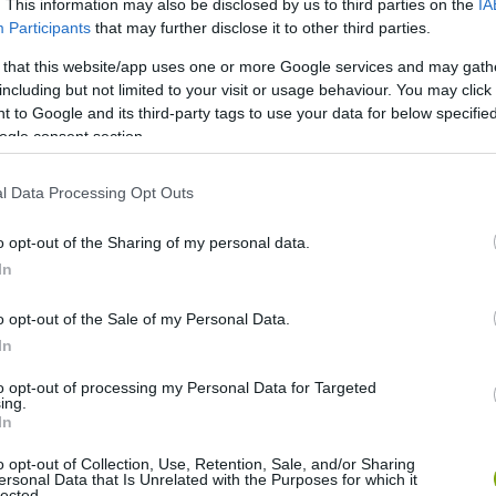
. This information may also be disclosed by us to third parties on the
IA
Participants
that may further disclose it to other third parties.
 that this website/app uses one or more Google services and may gath
including but not limited to your visit or usage behaviour. You may click 
 to Google and its third-party tags to use your data for below specifi
ogle consent section.
l Data Processing Opt Outs
o opt-out of the Sharing of my personal data.
In
o opt-out of the Sale of my Personal Data.
In
to opt-out of processing my Personal Data for Targeted
ing.
In
o opt-out of Collection, Use, Retention, Sale, and/or Sharing
ersonal Data that Is Unrelated with the Purposes for which it
lected.