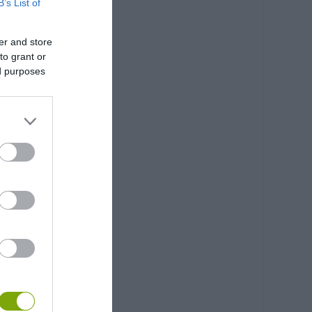
B’s List of
er and store
to grant or
ed purposes