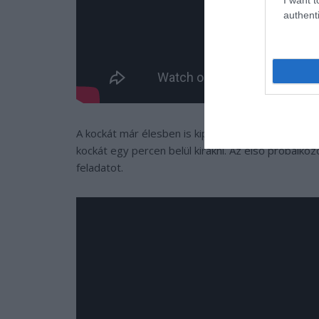
authenti
A kockát már élesben is kipróbálták: két olyan 
kockát egy percen belül kirakni. Az első próbálkozó
feladatot.