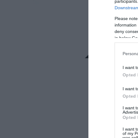
participants
Downstream 
Please note
information 
deny consent
in below Go
Persona
I want t
Opted 
I want t
Opted 
I want 
Advertis
Opted 
I want t
of my P
was col