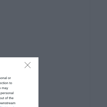
sonal or
ection to
ou may
 personal
out of the
 downstream