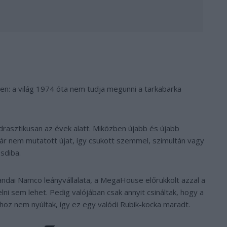
len: a világ 1974 óta nem tudja megunni a tarkabarka
rasztikusan az évek alatt. Miközben újabb és újabb
k már nem mutatott újat, így csukott szemmel, szimultán vagy
ósdiba.
andai Namco leányvállalata, a MegaHouse előrukkolt azzal a
ni sem lehet. Pedig valójában csak annyit csináltak, hogy a
hoz nem nyúltak, így ez egy valódi Rubik-kocka maradt.