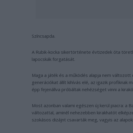
Színcsapda.
A Rubik-kocka sikertörténete évtizedek óta töret
lapocskák forgatását.
Maga a játék és a működés alapja nem változott d
generációkat állít kihívás elé, az igazik profikna
épp fejenállva próbáltak nehézséget vinni a kirak
Most azonban valami egészen új kerül piacra: a B
változattal, aminél nehezebben kirakhatót elképzel
szokásos dizájnt csavarták meg, vagyis az alapok