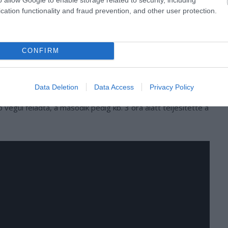
cation functionality and fraud prevention, and other user protection.
CONFIRM
Data Deletion
Data Access
Privacy Policy
ember kezébe adták, akik képesek a hagyományos Rubik-
 végül feladta, a második pedig kb. 3 óra alatt teljesítette a