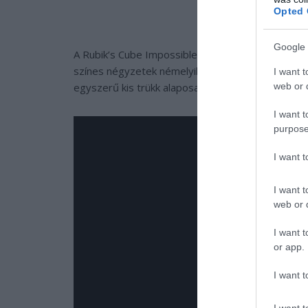
Opted 
Google 
A Rubik’s Cube Impossible (Lehetetlen Rubik-kock
színes négyzetek némelyike változtatja a színét
I want t
web or d
egyszerű kis trükk alaposan megkavarja a dolgoka
I want t
purpose
I want 
I want t
web or d
I want t
or app.
I want t
I want t