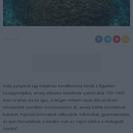
2026-06-22
India partjainál egy hatalmas korallkolónia került a figyelem
középpontjába, amely előzetes becslések szerint akár 700–1800
éves is lehet. Ha ez igaz, a tenger mélyén olyan élő rendszer
növekedett csendben évszázadokon át, amely túlélte birodalmak
bukását, hajózási korszakok változását, háborúkat, gyarmatosítást
és ipari forradalmat. A kérdés csak az: vajon túléli-e a melegedő
óceánt?