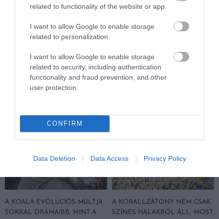
related to functionality of the website or app.
KÖVETKEZŐ CIKK
LESZERELNÉK AZ ÓCEÁN RIASZTÓRENDSZERÉT, AMIKOR A
I want to allow Google to enable storage
TENGER ÉPP EGYRE TÖBBET ÜZEN
related to personalization.
I want to allow Google to enable storage
related to security, including authentication
HASONLÓ ÉRDEKESSÉGEK
functionality and fraud prevention, and other
user protection.
CONFIRM
Data Deletion
Data Access
Privacy Policy
A KOALA EVOLÚCIÓS MÚLTJA
A KORALLZÁTONY NEM CSAK
SOKKAL DRÁMAIBB, MINT A
SZÍNES HALAKBÓL ÁLL: MOST