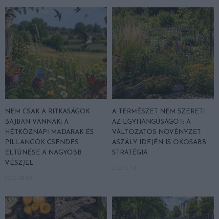
NEM CSAK A RITKASÁGOK
A TERMÉSZET NEM SZERETI
BAJBAN VANNAK: A
AZ EGYHANGÚSÁGOT: A
HÉTKÖZNAPI MADARAK ÉS
VÁLTOZATOS NÖVÉNYZET
PILLANGÓK CSENDES
ASZÁLY IDEJÉN IS OKOSABB
ELTŰNÉSE A NAGYOBB
STRATÉGIA
VÉSZJEL
2026-07-31
2026-08-03