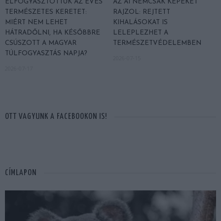
ELFOGYASZTOTTUK AZ ÉVES
AZ AI NEMCSAK KÉPEKET
TERMÉSZETES KERETET:
RAJZOL: REJTETT
MIÉRT NEM LEHET
KIHALÁSOKAT IS
HÁTRADŐLNI, HA KÉSŐBBRE
LELEPLEZHET A
CSÚSZOTT A MAGYAR
TERMÉSZETVÉDELEMBEN
TÚLFOGYASZTÁS NAPJA?
2026-07-15
2026-07-17
OTT VAGYUNK A FACEBOOKON IS!
CÍMLAPON