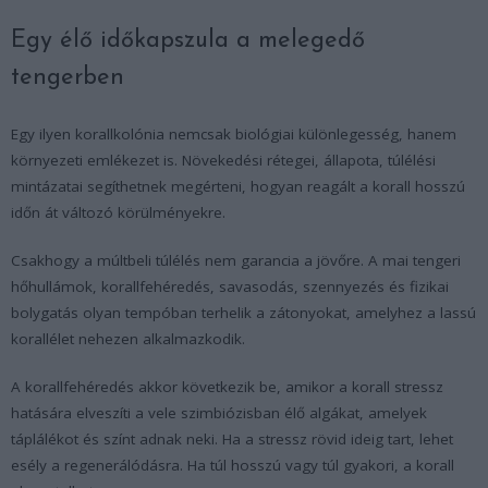
Egy élő időkapszula a melegedő
tengerben
Egy ilyen korallkolónia nemcsak biológiai különlegesség, hanem
környezeti emlékezet is. Növekedési rétegei, állapota, túlélési
mintázatai segíthetnek megérteni, hogyan reagált a korall hosszú
időn át változó körülményekre.
Csakhogy a múltbeli túlélés nem garancia a jövőre. A mai tengeri
hőhullámok, korallfehéredés, savasodás, szennyezés és fizikai
bolygatás olyan tempóban terhelik a zátonyokat, amelyhez a lassú
korallélet nehezen alkalmazkodik.
A korallfehéredés akkor következik be, amikor a korall stressz
hatására elveszíti a vele szimbiózisban élő algákat, amelyek
táplálékot és színt adnak neki. Ha a stressz rövid ideig tart, lehet
esély a regenerálódásra. Ha túl hosszú vagy túl gyakori, a korall