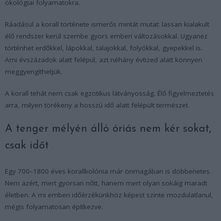
ökológiai folyamatokra.
Ráadásul a korall története ismerős mintát mutat: lassan kialakult
élő rendszer kerül szembe gyors emberi változásokkal. Ugyanez
történhet erdőkkel, lápokkal, talajokkal, folyókkal, gyepekkel is.
Ami évszázadok alatt felépül, azt néhány évtized alatt könnyen
meggyengíthetjük.
A korall tehát nem csak egzotikus látványosság. Élő figyelmeztetés
arra, milyen törékeny a hosszú idő alatt felépült természet.
A tenger mélyén álló óriás nem kér sokat,
csak időt
Egy 700–1800 éves korallkolónia már önmagában is döbbenetes.
Nem azért, mert gyorsan nőtt, hanem mert olyan sokáig maradt
életben. A mi emberi időérzékünkhöz képest szinte mozdulatlanul,
mégis folyamatosan építkezve.