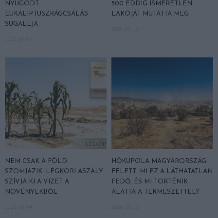
NYUGODT
500 EDDIG ISMERETLEN
EUKALIPTUSZRÁGCSÁLÁS
LAKÓJÁT MUTATTA MEG
SUGALLJA
2026-08-06
2026-08-07
NEM CSAK A FÖLD
HŐKUPOLA MAGYARORSZÁG
SZOMJAZIK: LÉGKÖRI ASZÁLY
FELETT: MI EZ A LÁTHATATLAN
SZÍVJA KI A VIZET A
FEDŐ, ÉS MI TÖRTÉNIK
NÖVÉNYEKBŐL
ALATTA A TERMÉSZETTEL?
2026-08-04
2026-08-03