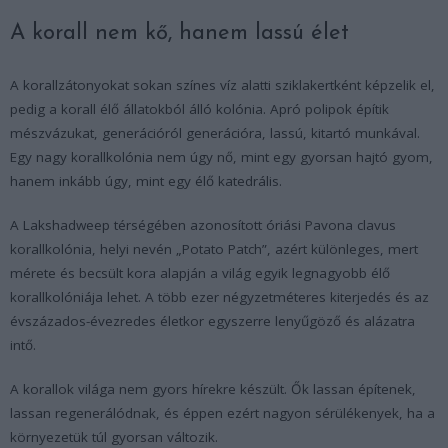
A korall nem kő, hanem lassú élet
A korallzátonyokat sokan színes víz alatti sziklakertként képzelik el,
pedig a korall élő állatokból álló kolónia. Apró polipok építik
mészvázukat, generációról generációra, lassú, kitartó munkával.
Egy nagy korallkolónia nem úgy nő, mint egy gyorsan hajtó gyom,
hanem inkább úgy, mint egy élő katedrális.
A Lakshadweep térségében azonosított óriási Pavona clavus
korallkolónia, helyi nevén „Potato Patch”, azért különleges, mert
mérete és becsült kora alapján a világ egyik legnagyobb élő
korallkolóniája lehet. A több ezer négyzetméteres kiterjedés és az
évszázados-évezredes életkor egyszerre lenyűgöző és alázatra
intő.
A korallok világa nem gyors hírekre készült. Ők lassan építenek,
lassan regenerálódnak, és éppen ezért nagyon sérülékenyek, ha a
környezetük túl gyorsan változik.