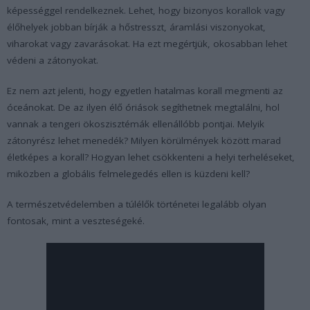
képességgel rendelkeznek. Lehet, hogy bizonyos korallok vagy
élőhelyek jobban bírják a hőstresszt, áramlási viszonyokat,
viharokat vagy zavarásokat. Ha ezt megértjük, okosabban lehet
védeni a zátonyokat.
Ez nem azt jelenti, hogy egyetlen hatalmas korall megmenti az
óceánokat. De az ilyen élő óriások segíthetnek megtalálni, hol
vannak a tengeri ökoszisztémák ellenállóbb pontjai. Melyik
zátonyrész lehet menedék? Milyen körülmények között marad
életképes a korall? Hogyan lehet csökkenteni a helyi terheléseket,
miközben a globális felmelegedés ellen is küzdeni kell?
A természetvédelemben a túlélők történetei legalább olyan
fontosak, mint a veszteségeké.