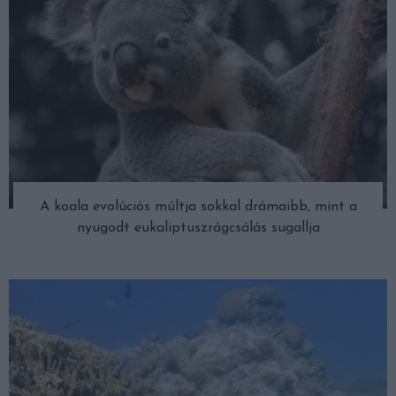
A koala evolúciós múltja sokkal drámaibb, mint a
nyugodt eukaliptuszrágcsálás sugallja