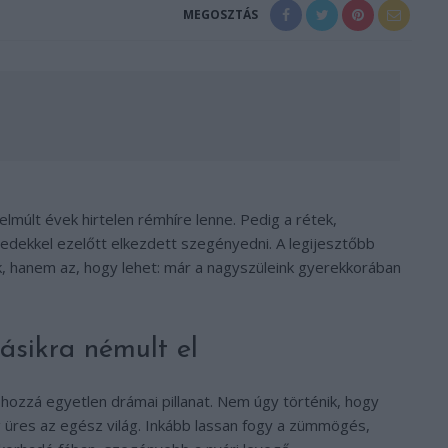
MEGOSZTÁS
lmúlt évek hirtelen rémhíre lenne. Pedig a rétek,
edekkel ezelőtt elkezdett szegényedni. A legijesztőbb
, hanem az, hogy lehet: már a nagyszüleink gyerekkorában
ásikra némult el
hozzá egyetlen drámai pillanat. Nem úgy történik, hogy
g üres az egész világ. Inkább lassan fogy a zümmögés,