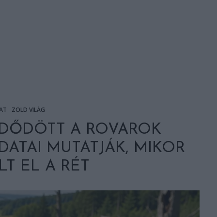
AT
ZÖLD VILÁG
DŐDÖTT A ROVAROK
DATAI MUTATJÁK, MIKOR
T EL A RÉT