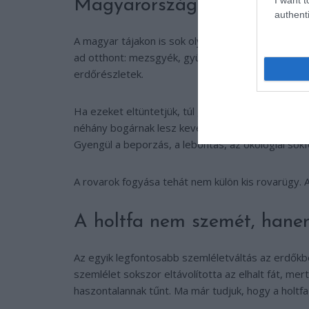
Magyarországon is ismerős
authenti
A magyar tájakon is sok olyan élőhely van, amely
ad otthont: mezsgyék, gyümölcsösök, kaszálók, er
erdőrészletek.
Ha ezeket eltüntetjük, túl gyakran kaszáljuk, ve
néhány bogárnak lesz kevesebb helye. Kevesebb t
Gyengül a beporzás, a lebontás, az ökológiai sokf
A rovarok fogyása tehát nem külön kis rovarügy. 
A holtfa nem szemét, hane
Az egyik legfontosabb szemléletváltás az erdőkbe
szemlélet sokszor eltávolította az elhalt fát, m
haszontalannak tűnt. Ma már tudjuk, hogy a holtfa b