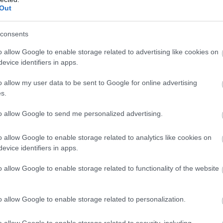
Out
consents
o allow Google to enable storage related to advertising like cookies on
evice identifiers in apps.
o allow my user data to be sent to Google for online advertising
s.
to allow Google to send me personalized advertising.
o allow Google to enable storage related to analytics like cookies on
evice identifiers in apps.
o allow Google to enable storage related to functionality of the website
ámára gyakran túl üressé is válik. Az emberi szem szereti a
ágban talál otthont.
o allow Google to enable storage related to personalization.
o allow Google to enable storage related to security, including