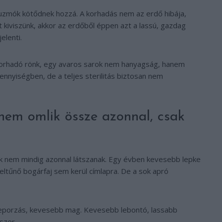
zmók kötődnek hozzá. A korhadás nem az erdő hibája,
 kiviszünk, akkor az erdőből éppen azt a lassú, gazdag
elenti.
y korhadó rönk, egy avaros sarok nem hanyagság, hanem
nyiségben, de a teljes sterilitás biztosan nem
 nem omlik össze azonnal, csak
 nem mindig azonnal látszanak. Egy évben kevesebb lepke
ltűnő bogárfaj sem kerül címlapra. De a sok apró
eporzás, kevesebb mag. Kevesebb lebontó, lassabb
szer.