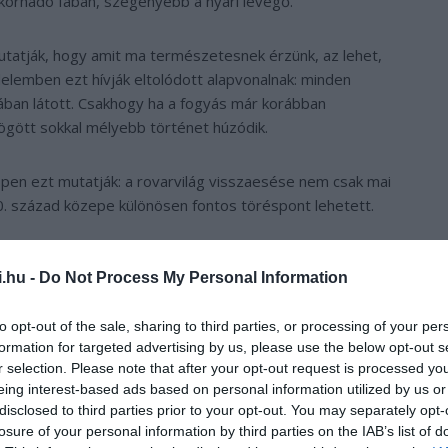
 korhadó fában, szegényebb a nyári levegő.
tatják, hogy amit ma természetesnek érzünk, az lehet,
elemben ezt hívják eltolódott alapvonalnak: minden
rában látott. Csakhogy ha a fogyás már korábban
ögött sokkal mélyebb történet húzódik.
ppen ezt mutatják: a rovarvilág visszaesése nem csak mai
. század közepe különösen fontos töréspont lehetett.
klakó bogár hasznos, csak
i.hu -
Do Not Process My Personal Information
to opt-out of the sale, sharing to third parties, or processing of your per
formation for targeted advertising by us, please use the below opt-out s
osak, szépen mutatnak fotón, és még annak is eszébe jut
r selection. Please note that after your opt-out request is processed y
le a telefonjáról. A korhadéklakó bogaraknak nehezebb a PR-
eing interest-based ads based on personal information utilized by us or
ődnek, és sokan legfeljebb annyit gondolnak róluk: „ez meg
disclosed to third parties prior to your opt-out. You may separately opt-
losure of your personal information by third parties on the IAB’s list of