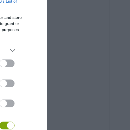
B’s List of
er and store
to grant or
ed purposes