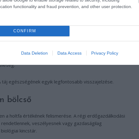
 ez a csend
cation functionality and fraud prevention, and other user protection.
 első ránézésre apróságnak tűnik, mégis rengeteg rovarnak
dőszegélyek, löszfalak, árokpartok, öreg fák, holtfás
CONFIRM
gyszerezzük, beépítjük vagy „rendbe tesszük”, akkor nemcsak
Data Deletion
Data Access
Privacy Policy
áplálék jut madaraknak, kétéltűeknek, denevéreknek.
éleség.
A táj egészségének egyik legfontosabb visszajelzése.
m bölcső
n a holtfa értékének felismerése. A régi erdőgazdálkodási
ert rendetlennek, veszélyesnek vagy gazdaságilag
iológiai kincstár.