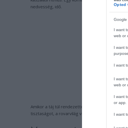
Opted 
nedvesség, idő.
Google 
I want t
web or d
I want t
purpose
I want 
I want t
web or d
I want t
or app.
Amikor a táj túl rendezetté válik, a természet sz
tisztaságot, a rovarvilág viszont sokszor a kuszas
I want t
I want t