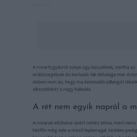
2026-06-22
A rovarfogyásról sokan úgy beszélnek, mintha az e
erdőszegélyek és korhadó fák élővilága már évtiz
ebben nem az, hogy ma kevesebb pillangót látunk
elkezdődött a nagy halkulás.
A rét nem egyik napról a m
A rovarok eltűnése azért nehéz téma, mert nincs 
hétfőn még tele a mező lepkerajjal, kedden pedi