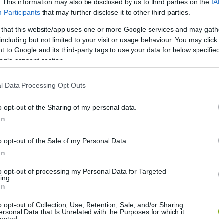
. This information may also be disclosed by us to third parties on the
IA
Participants
that may further disclose it to other third parties.
 bogarak, lárvák, gombák és más szervezetek részt vesznek a
yek fenntartásában. Egy öreg, korhadó fatörzs nem
 that this website/app uses one or more Google services and may gath
including but not limited to your visit or usage behaviour. You may click 
 to Google and its third-party tags to use your data for below specifi
ogle consent section.
 is szegényedik. A pillangók fogyása a rétek és virágos
ogarak fogyása az erdők szerkezetéről, a holtfa hiányáról,
l Data Processing Opt Outs
o opt-out of the Sharing of my personal data.
őgazdálkodás múltja ma is
In
o opt-out of the Sale of my Personal Data.
In
alakítások időszaka volt. Intenzívebb mezőgazdaság,
álat, lecsapolások, erdészeti egyszerűsítés, holtfa
to opt-out of processing my Personal Data for Targeted
ing.
 élőhelyvesztést jelentettek.
In
o opt-out of Collection, Use, Retention, Sale, and/or Sharing
j. Kell a megfelelő tápnövény, virág, mikroklíma, szegély,
ersonal Data that Is Unrelated with the Purposes for which it
lég, hogy van erdő. Kell öreg fa, odú, elhalt törzs, gomba,
lected.