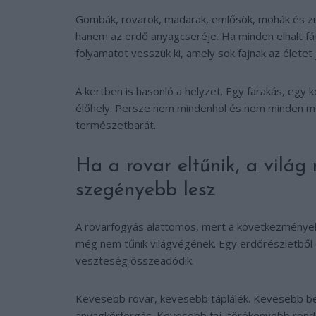
Gombák, rovarok, madarak, emlősök, mohák és zu
hanem az erdő anyagcseréje. Ha minden elhalt fát
folyamatot vesszük ki, amely sok fajnak az életet j
A kertben is hasonló a helyzet. Egy farakás, eg
élőhely. Persze nem mindenhol és nem minden men
természetbarát.
Ha a rovar eltűnik, a világ
szegényebb lesz
A rovarfogyás alattomos, mert a következmények
még nem tűnik világvégének. Egy erdőrészletből e
veszteség összeadódik.
Kevesebb rovar, kevesebb táplálék. Kevesebb b
anyagkörforgás. Kevesebb faj, törékenyebb rend