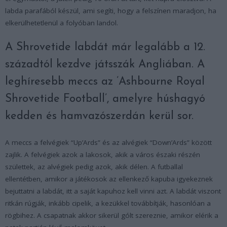
labda parafából készül, ami segíti, hogy a felszínen maradjon, ha
elkerülhetetlenül a folyóban landol.
A Shrovetide labdát már legalább a 12.
századtól kezdve játsszák Angliában. A
leghíresebb meccs az ’Ashbourne Royal
Shrovetide Football’, amelyre húshagyó
kedden és hamvazószerdán kerül sor.
A meccs a felvégiek “Up’Ards” és az alvégiek “Down’Ards” között
zajlik. A felvégiek azok a lakosok, akik a város északi részén
születtek, az alvégiek pedig azok, akik délen. A futballal
ellentétben, amikor a játékosok az ellenkező kapuba igyekeznek
bejuttatni a labdát, itt a saját kapuhoz kell vinni azt. A labdát viszont
ritkán rúgják, inkább cipelik, a kezükkel továbbítják, hasonlóan a
rögbihez. A csapatnak akkor sikerül gólt szereznie, amikor elérik a