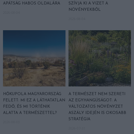
APÁTSÁG HABOS OLDALÁRA
SZÍVJA KI A VIZET A
NÖVÉNYEKBŐL
2026-08-04
2026-08-04
HŐKUPOLA MAGYARORSZÁG
A TERMÉSZET NEM SZERETI
FELETT: MI EZ A LÁTHATATLAN
AZ EGYHANGÚSÁGOT: A
FEDŐ, ÉS MI TÖRTÉNIK
VÁLTOZATOS NÖVÉNYZET
ALATTA A TERMÉSZETTEL?
ASZÁLY IDEJÉN IS OKOSABB
STRATÉGIA
2026-08-03
2026-07-31