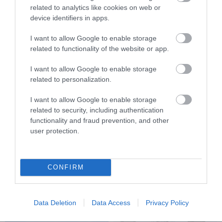
related to analytics like cookies on web or
device identifiers in apps.
I want to allow Google to enable storage
related to functionality of the website or app.
ELŐZŐ CIKK
I want to allow Google to enable storage
related to personalization.
ERDŐK ÉS ERDÉSZEK – KAMPÁNY HÍVJA FEL A FIGYELMET AZ
ERDŐ ÉS AZ EMBER KAPCSOLATÁRA
I want to allow Google to enable storage
related to security, including authentication
functionality and fraud prevention, and other
KÖVETKEZŐ CIKK
user protection.
IDÉN 3 ÓRIÁS VERSENYEZ AZ ’ÉV ROVARA’ CÍMÉRT
CONFIRM
HASONLÓ ÉRDEKESSÉGEK
Data Deletion
Data Access
Privacy Policy