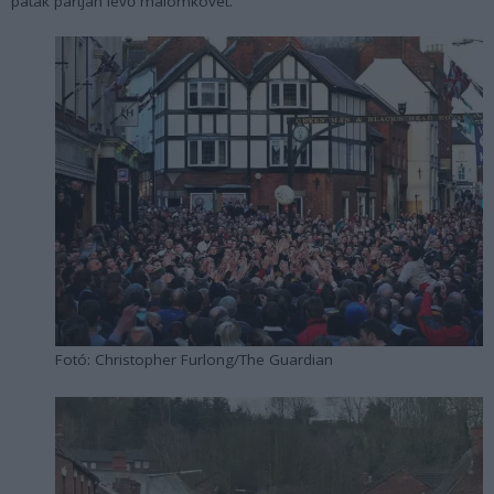
patak partján lévő malomkövet.
Fotó: Christopher Furlong/The Guardian