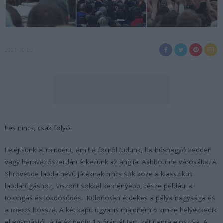
2021-10-20
Les nincs, csak folyó.
Felejtsünk el mindent, amit a fociról tudunk, ha húshagyó kedden
vagy hamvazószerdán érkezünk az angliai Ashbourne városába. A
Shrovetide labda nevű játéknak nincs sok köze a klasszikus
labdarúgáshoz, viszont sokkal keményebb, része például a
tolongás és lökdösődés. Különösen érdekes a pálya nagysága és
a meccs hossza. A két kapu ugyanis majdnem 5 km-re helyezkedik
el egymástól, a játék pedig 16 órán át tart, két napra elosztva. A