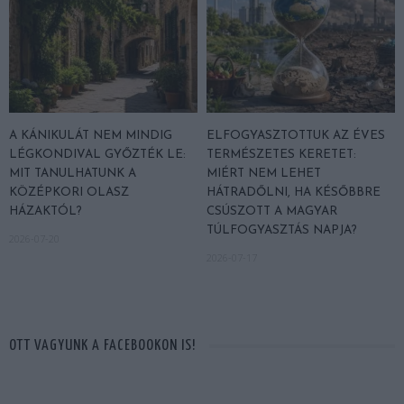
A KÁNIKULÁT NEM MINDIG
ELFOGYASZTOTTUK AZ ÉVES
LÉGKONDIVAL GYŐZTÉK LE:
TERMÉSZETES KERETET:
MIT TANULHATUNK A
MIÉRT NEM LEHET
KÖZÉPKORI OLASZ
HÁTRADŐLNI, HA KÉSŐBBRE
HÁZAKTÓL?
CSÚSZOTT A MAGYAR
TÚLFOGYASZTÁS NAPJA?
2026-07-20
2026-07-17
OTT VAGYUNK A FACEBOOKON IS!