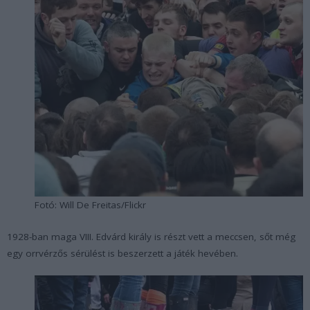
Fotó: Will De Freitas/Flickr
1928-ban maga VIII. Edvárd király is részt vett a meccsen, sőt még
egy orrvérzős sérülést is beszerzett a játék hevében.