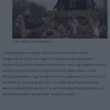
Fotó: Will De Freitas/Flickr
A tradicionális eseményt 1667 óta szinte minden évben
megrendezik (2021-ben sajnos a járvány miatt elmaradt). A
hagyomány pontos eredete nem ismert, mert egy régebbi tűzvész
minden dokumentumot megsemmisített (talán jobb is, mert
állítólag kezdetben egy levágott fej volt a játékszer). A meccs 2-kor
kezdődik és este 10-ig tart. Ha 5 óra előtt sikerül gólt szerezni,
akkor új labdát dobnak be és a város közepéről középkezdés jön,
ellenkező esetben befejeződik aznapra a játék.