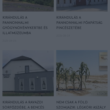
KIRÁNDULÁS A
KIRÁNDULÁS A
PANNONHALMI
PANNONHALMI FŐAPÁTSÁG
GYÓGYNÖVÉNYKERTBE ÉS
PINCÉSZETÉBE
ILLATMÚZEUMBA
2026-08-04
2026-08-04
KIRÁNDULÁS A RAVAZDI
NEM CSAK A FÖLD
SÖRFŐZDÉBE, A BENCÉS
SZOMJAZIK: LÉGKÖRI ASZÁLY