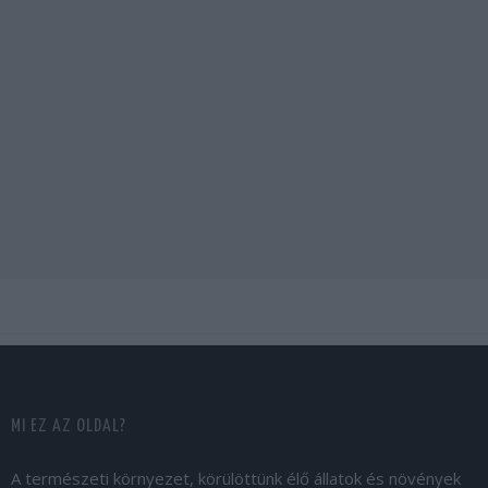
MI EZ AZ OLDAL?
A természeti környezet, körülöttünk élő állatok és növények