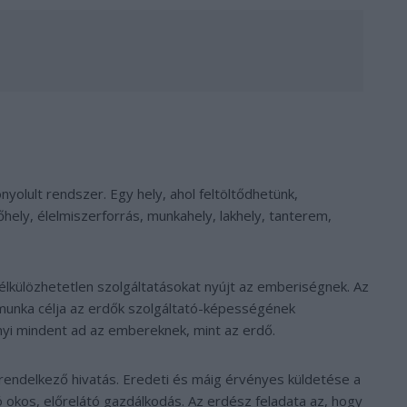
nyolult rendszer. Egy hely, ahol feltöltődhetünk,
hely, élelmiszerforrás, munkahely, lakhely, tanterem,
élkülözhetetlen szolgáltatásokat nyújt az emberiségnek. Az
munka célja az erdők szolgáltató-képességének
nyi mindent ad az embereknek, mint az erdő.
ndelkező hivatás. Eredeti és máig érvényes küldetése a
ó okos, előrelátó gazdálkodás. Az erdész feladata az, hogy