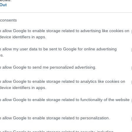
és miként teljesedik ki az erdőújulatban. Az erdő
Out
ad táplálékként, a fák pedig életük befejeztével tovább
 erdők ökológiai „raktárbázisai”, második életükben nemcsak
consents
dennapi életünk szerves részei: fatárgyak, épületfák,
o allow Google to enable storage related to advertising like cookies on
evice identifiers in apps.
o allow my user data to be sent to Google for online advertising
s.
to allow Google to send me personalized advertising.
o allow Google to enable storage related to analytics like cookies on
evice identifiers in apps.
o allow Google to enable storage related to functionality of the website
o allow Google to enable storage related to personalization.
o allow Google to enable storage related to security, including