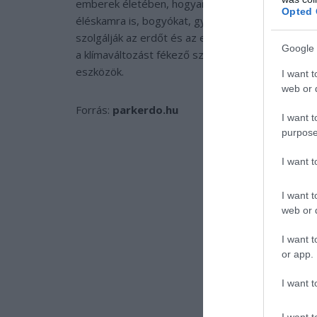
emberek életében, hogyan kezdődik az erdő élete 
Opted 
éléskamra is, bogyókat, gyümölcsöket és vadhúst 
szolgálják az erdőt és az embereket: a holtfák az
Google 
a klímaváltozást fékező szénmegkötők, hanem min
eszközök.
I want t
web or d
Forrás:
parkerdo.hu
I want t
purpose
I want 
I want t
web or d
I want t
or app.
I want t
I want t