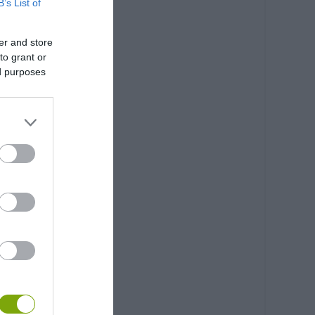
B’s List of
er and store
to grant or
ed purposes