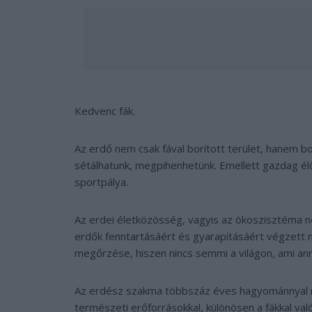
Kedvenc fák.
Az erdő nem csak fával borított terület, hanem bo
sétálhatunk, megpihenhetünk. Emellett gazdag élő
sportpálya.
Az erdei életközösség, vagyis az ökoszisztéma n
erdők fenntartásáért és gyarapításáért végzett 
megőrzése, hiszen nincs semmi a világon, ami an
Az erdész szakma többszáz éves hagyománnyal re
természeti erőforrásokkal, különösen a fákkal val