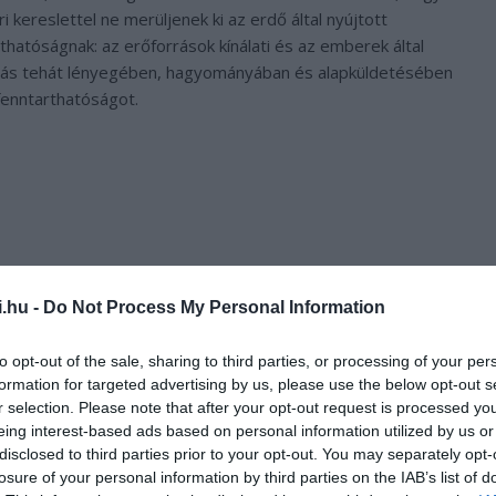
i kereslettel ne merüljenek ki az erdő által nyújtott
hatóságnak: az erőforrások kínálati és az emberek által
atás tehát lényegében, hagyományában és alapküldetésében
fenntarthatóságot.
i.hu -
Do Not Process My Personal Information
to opt-out of the sale, sharing to third parties, or processing of your per
formation for targeted advertising by us, please use the below opt-out s
r selection. Please note that after your opt-out request is processed y
eing interest-based ads based on personal information utilized by us or
disclosed to third parties prior to your opt-out. You may separately opt-
losure of your personal information by third parties on the IAB’s list of