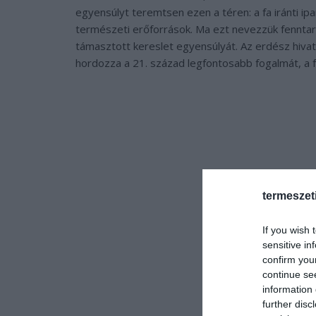
egyensúlyt teremtsen ezen a téren: a fa iránti ipar
természeti erőforrások. Ma ezt nevezzük fenntart
támasztott kereslet egyensúlyát. Az erdész hiv
hordozza a 21. század legfontosabb fogalmát, a 
termeszet
If you wish 
sensitive in
confirm you
continue se
information 
further disc