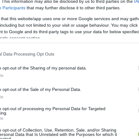
. This information may also be disclosed by us to third parties on the
IA
sület az idei, XXV. Erdők Hete
Participants
that may further disclose it to other third parties.
 amelynek témája: „Erdők és
 that this website/app uses one or more Google services and may gath
including but not limited to your visit or usage behaviour. You may click 
 to Google and its third-party tags to use your data for below specifi
ogle consent section.
jnovszky Tamás fotóművész készítette. Segítségükkel
kik rendkívül fontos munkát végeznek az erdeink
l Data Processing Opt Outs
o opt-out of the Sharing of my personal data.
ységein dolgozó erdészek kedvenc
In
erdőrészletükben készült fotókon
o opt-out of the Sale of my Personal Data.
égükről mondják el
In
zességükben a hivatás lényegét
to opt-out of processing my Personal Data for Targeted
ing.
In
o opt-out of Collection, Use, Retention, Sale, and/or Sharing
tősége, miért fontosak a famatuzsálemek az erdő és az
ersonal Data that Is Unrelated with the Purposes for which it
lected.