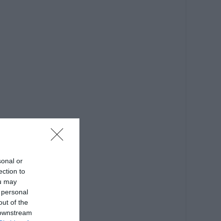
sonal or
ection to
ou may
 personal
out of the
 downstream