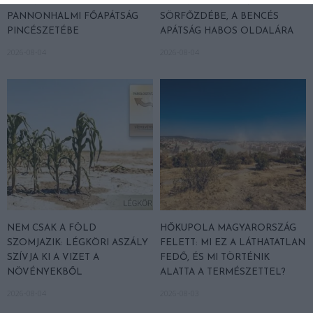
KIRÁNDULÁS A
KIRÁNDULÁS A RAVAZDI
PANNONHALMI FŐAPÁTSÁG
SÖRFŐZDÉBE, A BENCÉS
PINCÉSZETÉBE
APÁTSÁG HABOS OLDALÁRA
2026-08-04
2026-08-04
NEM CSAK A FÖLD
HŐKUPOLA MAGYARORSZÁG
SZOMJAZIK: LÉGKÖRI ASZÁLY
FELETT: MI EZ A LÁTHATATLAN
SZÍVJA KI A VIZET A
FEDŐ, ÉS MI TÖRTÉNIK
NÖVÉNYEKBŐL
ALATTA A TERMÉSZETTEL?
2026-08-04
2026-08-03