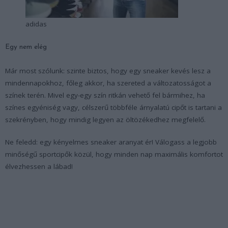
adidas
Egy nem elég
Már most szólunk: szinte biztos, hogy egy sneaker kevés lesz a
mindennapokhoz, főleg akkor, ha szereted a változatosságot a
színek terén. Mivel egy-egy szín ritkán vehető fel bármihez, ha
színes egyéniség vagy, célszerű többféle árnyalatú cipőt is tartani a
szekrényben, hogy mindig legyen az öltözékedhez megfelelő.
Ne feledd: egy kényelmes sneaker aranyat ér! Válogass a legjobb
minőségű sportcipők közül, hogy minden nap maximális komfortot
élvezhessen a lábad!