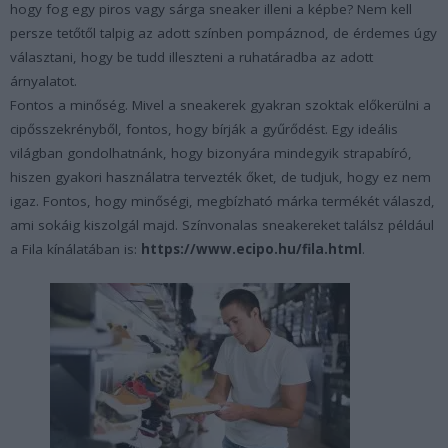
hogy fog egy piros vagy sárga sneaker illeni a képbe? Nem kell
persze tetőtől talpig az adott színben pompáznod, de érdemes úgy
választani, hogy be tudd illeszteni a ruhatáradba az adott
árnyalatot.
Fontos a minőség. Mivel a sneakerek gyakran szoktak előkerülni a
cipősszekrényből, fontos, hogy bírják a gyűrődést. Egy ideális
világban gondolhatnánk, hogy bizonyára mindegyik strapabíró,
hiszen gyakori használatra tervezték őket, de tudjuk, hogy ez nem
igaz. Fontos, hogy minőségi, megbízható márka termékét válaszd,
ami sokáig kiszolgál majd. Színvonalas sneakereket találsz például
a Fila kínálatában is:
https://www.ecipo.hu/fila.html
.