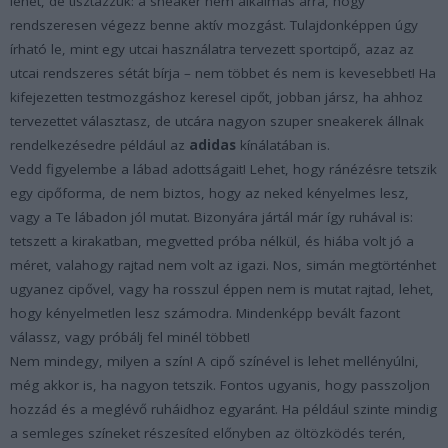
lehet, de tisztázzuk: a sneaker nem alkalmas arra, hogy
rendszeresen végezz benne aktív mozgást. Tulajdonképpen úgy
írható le, mint egy utcai használatra tervezett sportcipő, azaz az
utcai rendszeres sétát bírja – nem többet és nem is kevesebbet! Ha
kifejezetten testmozgáshoz keresel cipőt, jobban jársz, ha ahhoz
tervezettet választasz, de utcára nagyon szuper sneakerek állnak
rendelkezésedre például az
adidas
kínálatában is.
Vedd figyelembe a lábad adottságait! Lehet, hogy ránézésre tetszik
egy cipőforma, de nem biztos, hogy az neked kényelmes lesz,
vagy a Te lábadon jól mutat. Bizonyára jártál már így ruhával is:
tetszett a kirakatban, megvetted próba nélkül, és hiába volt jó a
méret, valahogy rajtad nem volt az igazi. Nos, simán megtörténhet
ugyanez cipővel, vagy ha rosszul éppen nem is mutat rajtad, lehet,
hogy kényelmetlen lesz számodra. Mindenképp bevált fazont
válassz, vagy próbálj fel minél többet!
Nem mindegy, milyen a szín! A cipő színével is lehet mellényúlni,
még akkor is, ha nagyon tetszik. Fontos ugyanis, hogy passzoljon
hozzád és a meglévő ruháidhoz egyaránt. Ha például szinte mindig
a semleges színeket részesíted előnyben az öltözködés terén,