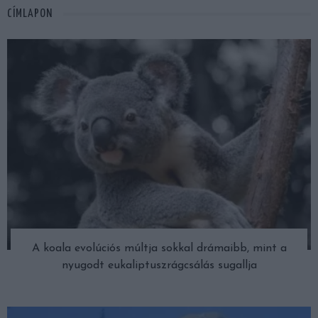
CÍMLAPON
A koala evolúciós múltja sokkal drámaibb, mint a
nyugodt eukaliptuszrágcsálás sugallja