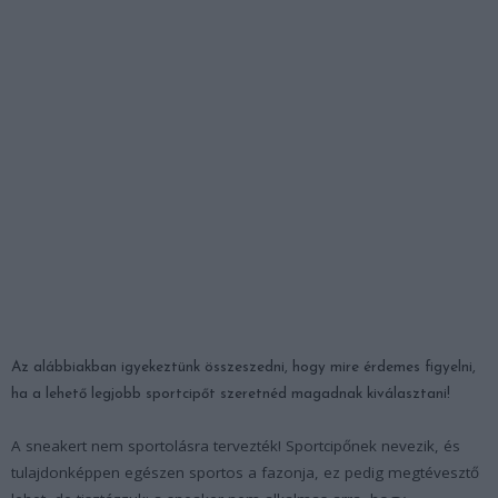
Az alábbiakban igyekeztünk összeszedni, hogy mire érdemes figyelni,
ha a lehető legjobb sportcipőt szeretnéd magadnak kiválasztani!
A sneakert nem sportolásra tervezték! Sportcipőnek nevezik, és
tulajdonképpen egészen sportos a fazonja, ez pedig megtévesztő