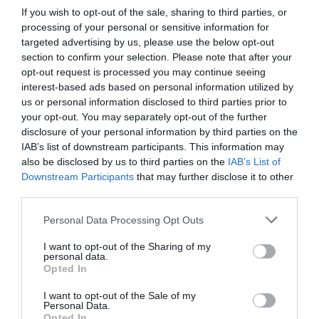
If you wish to opt-out of the sale, sharing to third parties, or
processing of your personal or sensitive information for
targeted advertising by us, please use the below opt-out
section to confirm your selection. Please note that after your
opt-out request is processed you may continue seeing
interest-based ads based on personal information utilized by
us or personal information disclosed to third parties prior to
your opt-out. You may separately opt-out of the further
ELŐZŐ CIKK
disclosure of your personal information by third parties on the
PONT ÚGY NÉZ KI A RITKA TENGERI CSILLAG, MINT EGY
IAB’s list of downstream participants. This information may
RAVIOLI
also be disclosed by us to third parties on the
IAB’s List of
Downstream Participants
that may further disclose it to other
third parties.
KÖVETKEZŐ CIKK
Please note that this website/app uses one or more Google
Personal Data Processing Opt Outs
BARKA, TEA, ÚTTÖRŐ: MI LEGYEN AZ ÉV FÁJA 2022-BEN?
services and may gather and store information including but
not limited to your visit or usage behaviour. You may click to
I want to opt-out of the Sharing of my
personal data.
grant or deny consent to Google and its third-party tags to
Opted In
use your data for below specified purposes in below Google
HASONLÓ ÉRDEKESSÉGEK
consent section.
I want to opt-out of the Sale of my
Personal Data.
Opted In