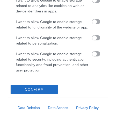
I want to allow Google to enable storage
related to analytics like cookies on web or
device identifiers in apps.
I want to allow Google to enable storage
related to functionality of the website or app.
KIRÁNDULÁS PANNONHALMA
KIRÁNDULÁS A
KÖRNYÉKÉN: TERMÉSZET,
PANNONHALMI
I want to allow Google to enable storage
SZŐLŐ ÉS KOMLÓ
GYÓGYNÖVÉNYKERTBE ÉS
related to personalization.
TALÁLKOZÁSA
ILLATMÚZEUMBA
2026-08-04
2026-08-04
I want to allow Google to enable storage
related to security, including authentication
functionality and fraud prevention, and other
user protection.
CONFIRM
Data Deletion
Data Access
Privacy Policy