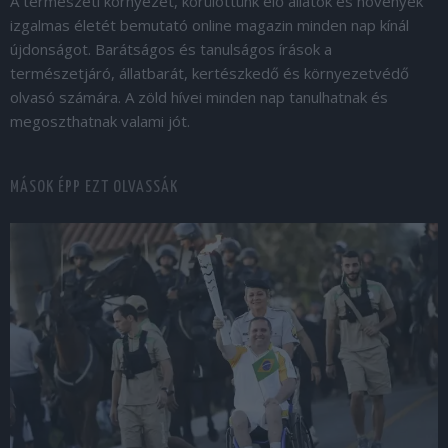
A természeti környezet, körülöttünk élő állatok és növények
izgalmas életét bemutató online magazin minden nap kínál
újdonságot. Barátságos és tanulságos írások a
természetjáró, állatbarát, kertészkedő és környezetvédő
olvasó számára. A zöld hívei minden nap tanulhatnak és
megoszthatnak valami jót.
MÁSOK ÉPP EZT OLVASSÁK