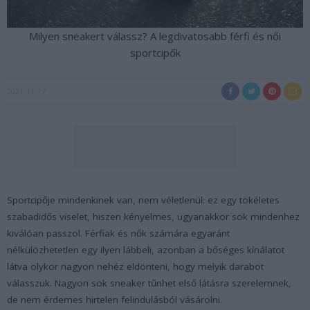
Milyen sneakert válassz? A legdivatosabb férfi és női
sportcipők
2021-11-17
Sportcipője mindenkinek van, nem véletlenül: ez egy tökéletes
szabadidős viselet, hiszen kényelmes, ugyanakkor sok mindenhez
kiválóan passzol. Férfiak és nők számára egyaránt
nélkülözhetetlen egy ilyen lábbeli, azonban a bőséges kínálatot
látva olykor nagyon nehéz eldönteni, hogy melyik darabot
válasszuk. Nagyon sok sneaker tűnhet első látásra szerelemnek,
de nem érdemes hirtelen felindulásból vásárolni.