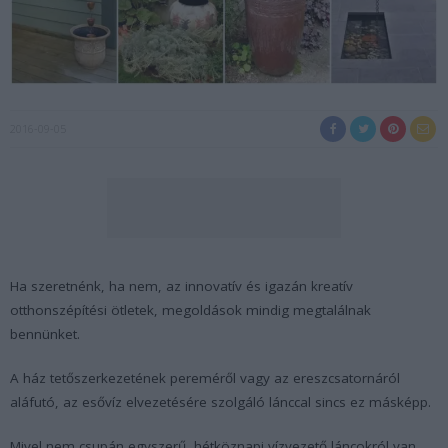
2016-09-05
Ha szeretnénk, ha nem, az innovatív és igazán kreatív
otthonszépítési ötletek, megoldások mindig megtalálnak
bennünket.
A ház tetőszerkezetének pereméről vagy az ereszcsatornáról
aláfutó, az esővíz elvezetésére szolgáló lánccal sincs ez másképp.
Mivel nem csupán egyszerű, hétköznapi vízvezető láncokról van