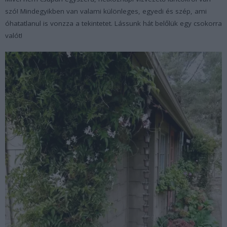
szó! Mindegyikben van valami különleges, egyedi és szép, ami
óhatatlanul is vonzza a tekintetet. Lássunk hát belőlük egy csokorra
valót!