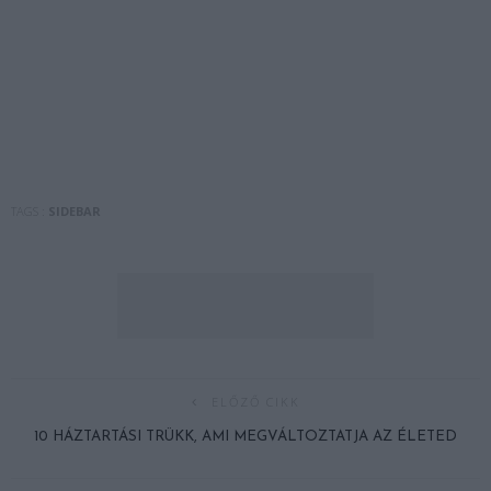
TAGS :
SIDEBAR
ELŐZŐ CIKK
10 HÁZTARTÁSI TRÜKK, AMI MEGVÁLTOZTATJA AZ ÉLETED