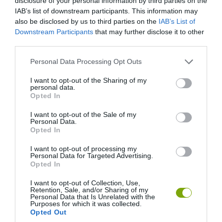
disclosure of your personal information by third parties on the
IAB’s list of downstream participants. This information may
also be disclosed by us to third parties on the
IAB’s List of
Downstream Participants
that may further disclose it to other
third parties.
Please note that this website/app uses one or more Google
Personal Data Processing Opt Outs
services and may gather and store information including but
not limited to your visit or usage behaviour. You may click to
I want to opt-out of the Sharing of my
personal data.
grant or deny consent to Google and its third-party tags to
Opted In
use your data for below specified purposes in below Google
taradillard.blogspot.com
consent section.
I want to opt-out of the Sale of my
Personal Data.
Opted In
I want to opt-out of processing my
Personal Data for Targeted Advertising.
Opted In
I want to opt-out of Collection, Use,
Retention, Sale, and/or Sharing of my
Personal Data that Is Unrelated with the
Purposes for which it was collected.
Opted Out