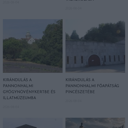
2026-08-04
2026-08-04
KIRÁNDULÁS A
KIRÁNDULÁS A
PANNONHALMI
PANNONHALMI FŐAPÁTSÁG
GYÓGYNÖVÉNYKERTBE ÉS
PINCÉSZETÉBE
ILLATMÚZEUMBA
2026-08-04
2026-08-04