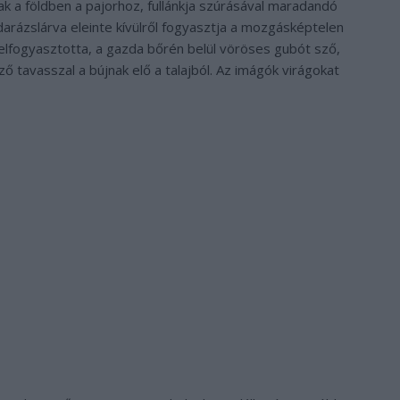
k a földben a pajorhoz, fullánkja szúrásával maradandó
darázslárva eleinte kívülről fogyasztja a mozgásképtelen
 elfogyasztotta, a gazda bőrén belül vöröses gubót sző,
ző tavasszal a bújnak elő a talajból. Az imágók virágokat