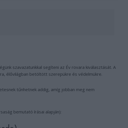
günk szavazatunkkal segíteni az Év rovara kiválasztását. A
kra, élővilágban betöltött szerepükre és védelmükre.
lelmetesnek tűnhetnek addig, amíg jobban meg nem
saság bemutató írásai alapján):