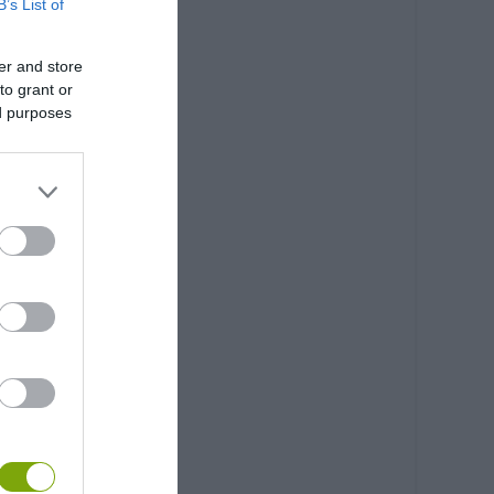
B’s List of
er and store
to grant or
ed purposes