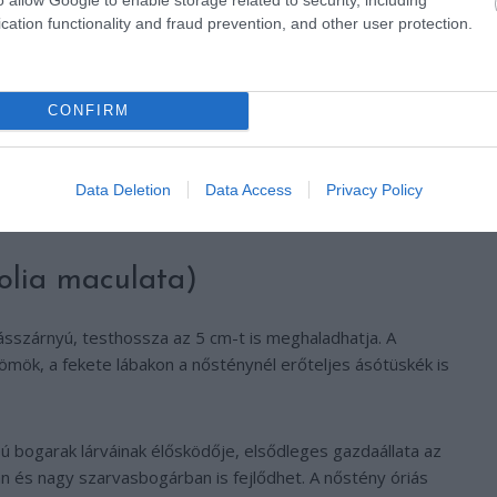
cation functionality and fraud prevention, and other user protection.
CONFIRM
Data Deletion
Data Access
Privacy Policy
ve Commons
olia maculata)
ásszárnyú, testhossza az 5 cm-t is meghaladhatja. A
ömök, a fekete lábakon a nősténynél erőteljes ásótüskék is
 bogarak lárváinak élősködője, elsődleges gazdaállata az
 és nagy szarvasbogárban is fejlődhet. A nőstény óriás