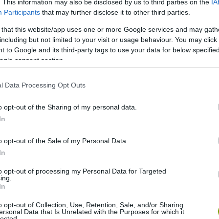
. This information may also be disclosed by us to third parties on the
IA
i értéke 50 000 forint.
Participants
that may further disclose it to other third parties.
 that this website/app uses one or more Google services and may gath
including but not limited to your visit or usage behaviour. You may click 
 to Google and its third-party tags to use your data for below specifi
ogle consent section.
l Data Processing Opt Outs
o opt-out of the Sharing of my personal data.
In
o opt-out of the Sale of my Personal Data.
In
to opt-out of processing my Personal Data for Targeted
ing.
In
o opt-out of Collection, Use, Retention, Sale, and/or Sharing
ersonal Data that Is Unrelated with the Purposes for which it
lected.