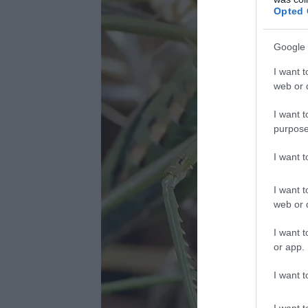
Opted 
Google 
I want t
web or d
I want t
purpose
I want 
I want t
web or d
I want t
or app.
I want t
I want t