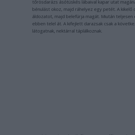
tőrösdarázs ásótüskés lábaival kapar utat magána
bénulást okoz, majd ráhelyez egy petét. A kikelő 
áldozatot, majd belefúrja magát. Miután teljesen
ebben telel át. A kifejlett darazsak csak a követke
látogatnak, nektárral táplálkoznak.