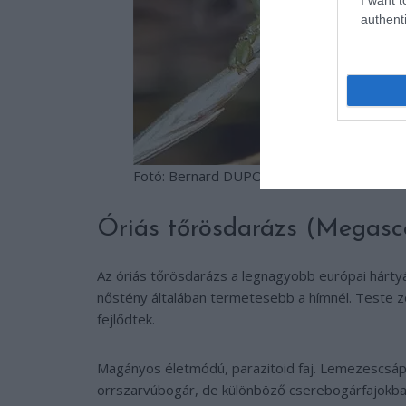
authenti
Fotó: Bernard DUPONT/Wikimedia Creati
Óriás tőrösdarázs (Megasc
Az óriás tőrösdarázs a legnagyobb európai hárty
nőstény általában termetesebb a hímnél. Teste z
fejlődtek.
Magányos életmódú, parazitoid faj. Lemezescsápú
orrszarvúbogár, de különböző cserebogárfajokban