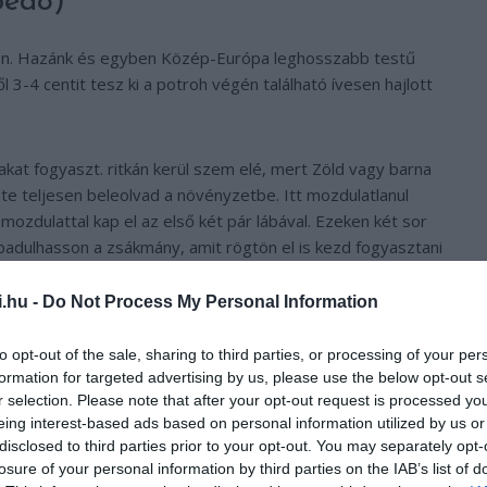
pedo)
azon. Hazánk és egyben Közép-Európa leghosszabb testű
 3-4 centit tesz ki a potroh végén található ívesen hajlott
akat fogyaszt. ritkán kerül szem elé, mert Zöld vagy barna
ste teljesen beleolvad a növényzetbe. Itt mozdulatlanul
mozdulattal kap el az első két pár lábával. Ezeken két sor
badulhasson a zsákmány, amit rögtön el is kezd fogyasztani
i.hu -
Do Not Process My Personal Information
ak nőstény egyedei vannak.
to opt-out of the sale, sharing to third parties, or processing of your per
formation for targeted advertising by us, please use the below opt-out s
pekben, sztyepplejtőkön és sziklagyepekben, bokorerdők
r selection. Please note that after your opt-out request is processed y
ciója Bugacon található, a közelmúltban pedig a Kisalföldön is
eing interest-based ads based on personal information utilized by us or
disclosed to third parties prior to your opt-out. You may separately opt-
losure of your personal information by third parties on the IAB’s list of