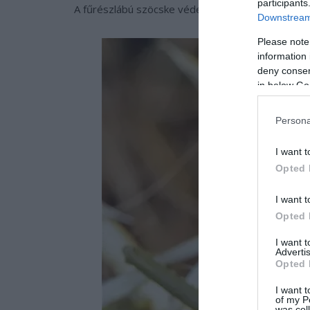
participants
A fűrészlábú szöcske védett faj, természetvédelm
Downstream 
Please note
information 
deny consent
in below Go
Persona
I want t
Opted 
I want t
Opted 
I want 
Advertis
Opted 
I want t
of my P
was col