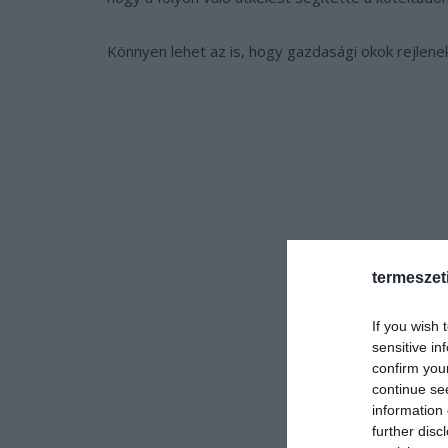
Könnyen lehet az is, hogy gazdasági okok rejlen
termeszet
If you wish 
sensitive in
confirm you
continue se
information 
further disc