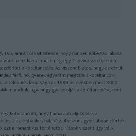
 falu, ami arról vált híressé, hogy minden épkézláb lakosa
s számot azért kapta, mert még egy Tsovkra van tőle nem
zdődött a kötéltáncolás. Az viszont biztos, hogy az elmúlt
nden férfi, nő, gyerek egyaránt megtanult kötéltáncolni.
Noha a település lakossága az 1980-as években mért 3000
 akik maradtak, ugyanúgy gyakorolják a kötéltáncolást, mint
ak meg kötéltáncolni, hogy hamarabb eljussanak a
edni, az akrobatikus haladással viszont gyorsabban elértek
k ezt a romantikus történetet. Mások viszont úgy vélik,
mány, amikor a hidak beomlottak.