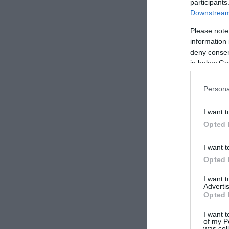
participants
Downstream 
Please note
information 
deny consent
in below Go
Persona
I want t
Opted 
I want t
Opted 
I want 
Advertis
Opted 
I want t
of my P
was col