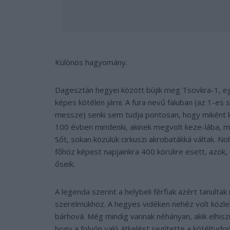
Különös hagyomány.
Dagesztán hegyei között bújik meg Tsovkra-1, egy
képes kötélen járni. A fura nevű faluban (az 1-e
messze) senki sem tudja pontosan, hogy miként ke
100 évben mindenki, akinek megvolt keze-lába, mi
Sőt, sokan közülük cirkuszi akrobatákká váltak. 
főhöz képest napjainkra 400 körülire esett, azok,
őseik.
A legenda szerint a helybeli férfiak azért tanult
szerelmükhöz. A hegyes vidéken nehéz volt közlek
bárhová. Még mindig vannak néhányan, akik elhiszi
hogy a folyón való átkelést segítette a kötéltudo