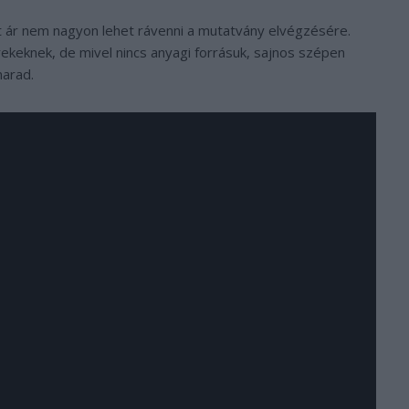
 ár nem nagyon lehet rávenni a mutatvány elvégzésére.
rekeknek, de mivel nincs anyagi forrásuk, sajnos szépen
marad.