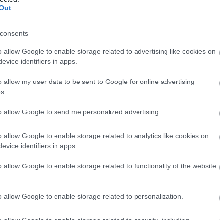
Out
consents
o allow Google to enable storage related to advertising like cookies on
evice identifiers in apps.
o allow my user data to be sent to Google for online advertising
lni, nem terem gabona, nincs kenyér, ezért a család
s.
 kezdtek járni. A mutatványukat aztán Oroszországban,
őadták.
to allow Google to send me personalized advertising.
sztáni település már híres volt erről a mutatványról. A
o allow Google to enable storage related to analytics like cookies on
zer cirkuszi művészként végezték, hatalmas tömegeket
evice identifiers in apps.
.
o allow Google to enable storage related to functionality of the website
o allow Google to enable storage related to personalization.
o allow Google to enable storage related to security, including