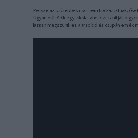
Persze az idősebbek már nem kockáztatnak, őket
Ugyan működik egy iskola, ahol ezt tanítják a gye
lassan megszűnik ez a tradíció és csupán emlék 