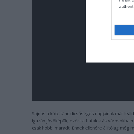
authenti
Sajnos a kötéltánc dicsőséges napjainak már leáldo
igazán jövőképük, ezért a fiatalok ás városokba 
csak hobbi maradt. Ennek ellenére állítólag még mi