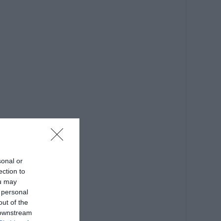
sonal or
ection to
ou may
 personal
out of the
 downstream