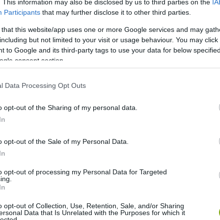
. This information may also be disclosed by us to third parties on the
IA
Participants
that may further disclose it to other third parties.
 that this website/app uses one or more Google services and may gath
including but not limited to your visit or usage behaviour. You may click 
 to Google and its third-party tags to use your data for below specifi
ogle consent section.
l Data Processing Opt Outs
o opt-out of the Sharing of my personal data.
In
o opt-out of the Sale of my Personal Data.
In
to opt-out of processing my Personal Data for Targeted
ing.
In
o opt-out of Collection, Use, Retention, Sale, and/or Sharing
ersonal Data that Is Unrelated with the Purposes for which it
lected.