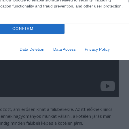
cation functionality and fraud prevention, and other user protection.
CONFIRM
Data Deletion
Data Access
Privacy Policy
zott, ami erősen kihat a falubeliekre. Az itt élőknek nincs
mennek hagyományos munkát vállalni, a kötélen járás már
ndig minden falubeli képes a kötélen járni.