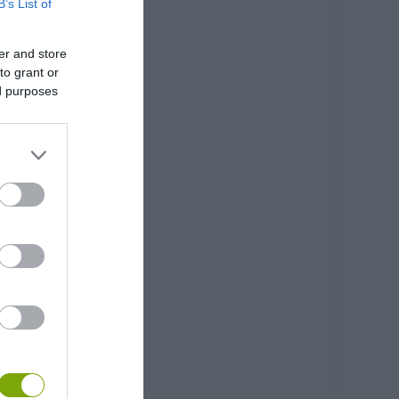
B’s List of
er and store
to grant or
ed purposes