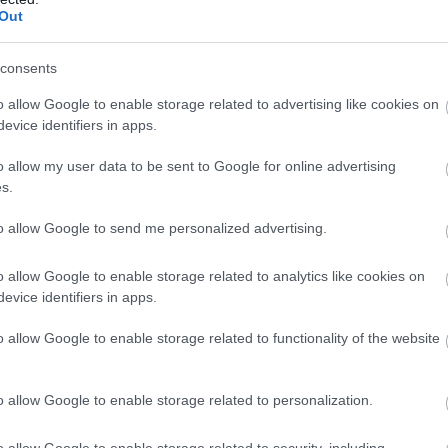
Out
consents
o allow Google to enable storage related to advertising like cookies on
evice identifiers in apps.
o allow my user data to be sent to Google for online advertising
s.
to allow Google to send me personalized advertising.
o allow Google to enable storage related to analytics like cookies on
evice identifiers in apps.
tott bejegyzés
o allow Google to enable storage related to functionality of the website
ták el, majd darabonként megsütötték a Los Angeles-i
o allow Google to enable storage related to personalization.
t kárba, a hitelesítést követően szeletekre vágták és
tották.
o allow Google to enable storage related to security, including