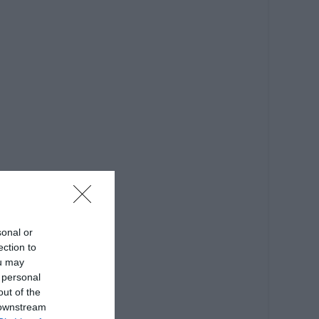
sonal or
ection to
ou may
 personal
out of the
 downstream