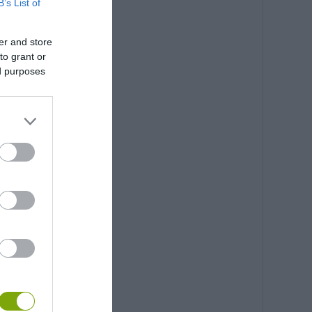
B’s List of
er and store
to grant or
ed purposes