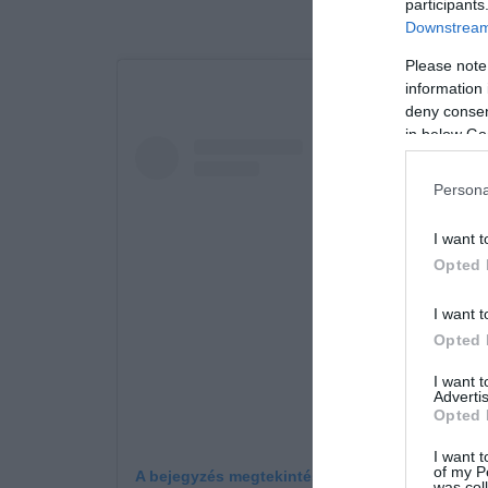
participants
Downstream 
Please note
information 
deny consent
in below Go
Persona
I want t
Opted 
I want t
Opted 
I want 
Advertis
Opted 
I want t
of my P
A bejegyzés megtekintése az Instagramon
was col