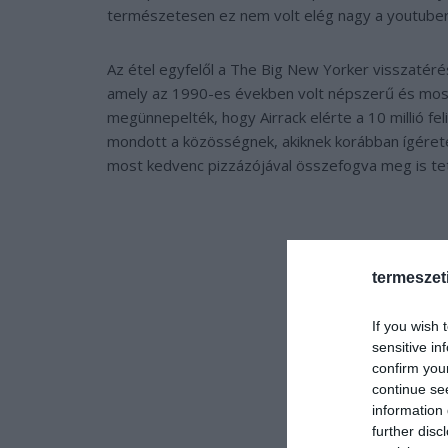
természetesen ez nem volt elég nagy a youtuber A
Az étel egyfelől a The Big New Yorker visszatéré
amely az 1990-es években volt népszerű és most 
megünnepelték, hogy Airrack elérte a 10 millió f
mondott a közösségnek, akiknek korábban ígérete
most kedvenc pizzázójával összefogva meg is tet
termeszet
If you wish 
sensitive in
confirm you
continue se
information 
further disc