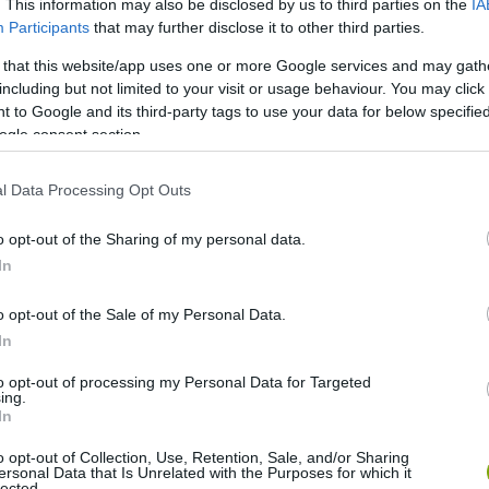
. This information may also be disclosed by us to third parties on the
IA
Participants
that may further disclose it to other third parties.
 that this website/app uses one or more Google services and may gath
including but not limited to your visit or usage behaviour. You may click 
 to Google and its third-party tags to use your data for below specifi
ogle consent section.
l Data Processing Opt Outs
o opt-out of the Sharing of my personal data.
In
o opt-out of the Sale of my Personal Data.
In
to opt-out of processing my Personal Data for Targeted
ing.
In
o opt-out of Collection, Use, Retention, Sale, and/or Sharing
ersonal Data that Is Unrelated with the Purposes for which it
lected.