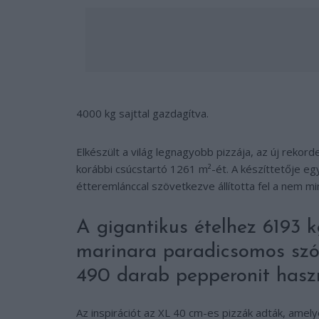
4000 kg sajttal gazdagítva.
Elkészült a világ legnagyobb pizzája, az új rekorde
korábbi csúcstartó 1261 m²-ét. A készíttetője egy
étteremlánccal szövetkezve állította fel a nem m
A gigantikus ételhez 6193 k
marinara paradicsomos szós
490 darab pepperonit haszn
Az inspirációt az XL 40 cm-es pizzák adták, amel