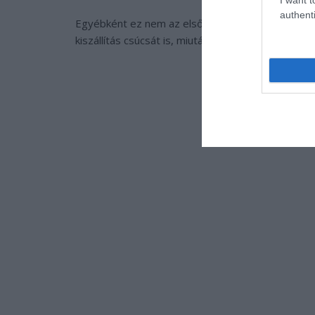
authenti
Egyébként ez nem az első rekord a Pizza Hut éle
kiszállítás csúcsát is, miután a Kilimandzsáróra vit