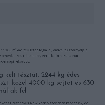
r 1300 m²-nyi területet foglal el, amivel túlszárnyalja a
 amerikai YouTube sztár, Airrack, aki a Pizza Hut
indennapi rekordot.
g kelt tésztát, 2244 kg édes
zt, közel 4000 kg sajtot és 630
áltak fel.
yeket az autentikus New York pizzériában kaphatunk, de