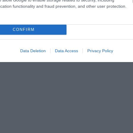
cation functionality and fraud prevention, and other user protection.
tében, ők tartják a legmagasabb területre történő
tek ki egy pizzát.
CONFIRM
Data Deletion
Data Access
Privacy Policy