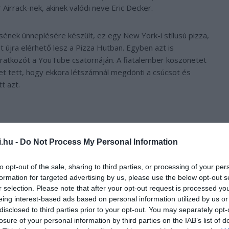
irrack-nek, akinek valódi neve Eric Decker.
sének ünneplésére készült, ez egy New York-i stílusú pizza,
újra elérhető lesz a Pizza Hutban. Egyben azt is
eliratkozót a YouTube csatornáján. A fiatalember köszönetet
t tett, hogy ekkora létszámnál megdönti a csúcsot és
t azt.
i.hu -
Do Not Process My Personal Information
to opt-out of the sale, sharing to third parties, or processing of your per
formation for targeted advertising by us, please use the below opt-out s
r selection. Please note that after your opt-out request is processed y
eing interest-based ads based on personal information utilized by us or
disclosed to third parties prior to your opt-out. You may separately opt-
losure of your personal information by third parties on the IAB’s list of