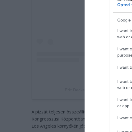
Opted 
Google 
I want t
web or d
I want t
purpose
I want 
I want t
web or d
Eric Decker (@airrack) által megosz
I want t
or app.
A pizzát teljesen összeállították, feltétekkel lát
I want t
Kongresszusi Központban. Természetesen nem men
Los Angeles környékén jótékonysági célokra fordí
I want t