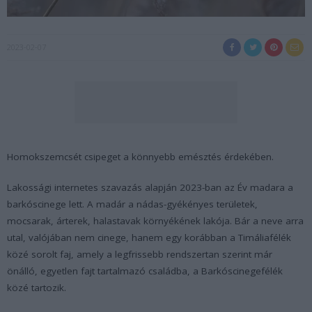
2023-02-07
Homokszemcsét csipeget a könnyebb emésztés érdekében.
Lakossági internetes szavazás alapján 2023-ban az Év madara a
barkóscinege lett. A madár a nádas-gyékényes területek,
mocsarak, árterek, halastavak környékének lakója. Bár a neve arra
utal, valójában nem cinege, hanem egy korábban a Timáliafélék
közé sorolt faj, amely a legfrissebb rendszertan szerint már
önálló, egyetlen fajt tartalmazó családba, a Barkóscinegefélék
közé tartozik.