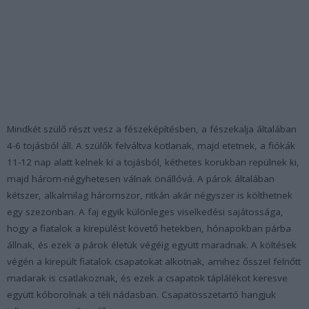
Mindkét szülő részt vesz a fészeképítésben, a fészekalja általában
4-6 tojásból áll. A szülők felváltva kotlanak, majd etetnek, a fiókák
11-12 nap alatt kelnek ki a tojásból, kéthetes korukban repülnek ki,
majd három-négyhetesen válnak önállóvá. A párok általában
kétszer, alkalmilag háromszor, ritkán akár négyszer is költhetnek
egy szezonban. A faj egyik különleges viselkedési sajátossága,
hogy a fiatalok a kirepülést követő hetekben, hónapokban párba
állnak, és ezek a párok életük végéig együtt maradnak. A költések
végén a kirepült fiatalok csapatokat alkotnak, amihez ősszel felnőtt
madarak is csatlakoznak, és ezek a csapatok táplálékot keresve
együtt kóborolnak a téli nádasban. Csapatösszetartó hangjuk