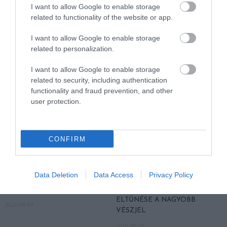
EUKALIPTUSZRÁGCSÁLÁS
LAKÓJÁT MUTATTA MEG
I want to allow Google to enable storage
SUGALLJA
related to functionality of the website or app.
2026-08-06
2026-08-07
I want to allow Google to enable storage
related to personalization.
I want to allow Google to enable storage
related to security, including authentication
functionality and fraud prevention, and other
user protection.
CONFIRM
HŐKUPOLA MAGYARORSZÁG
NEM CSAK A RITKASÁGOK
FELETT: MI EZ A LÁTHATATLAN
BAJBAN VANNAK: A
Data Deletion
Data Access
Privacy Policy
FEDŐ, ÉS MI TÖRTÉNIK
HÉTKÖZNAPI MADARAK ÉS
ALATTA A TERMÉSZETTEL?
PILLANGÓK CSENDES
ELTŰNÉSE A NAGYOBB
2026-08-03
VÉSZJEL
2026-08-03