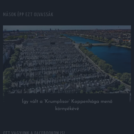
MÁSOK ÉPP EZT OLVASSÁK
Így vált a ’Krumplisor’ Koppenhága menő
környékévé
OTT VAGYUNK A FACEBOOKON IS!