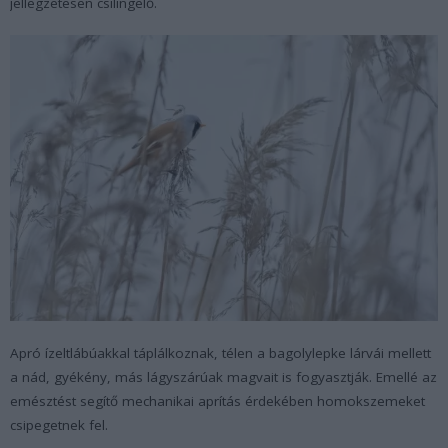
jellegzetesen csilingelő.
Apró ízeltlábúakkal táplálkoznak, télen a bagolylepke lárvái mellett
a nád, gyékény, más lágyszárúak magvait is fogyasztják. Emellé az
emésztést segítő mechanikai aprítás érdekében homokszemeket
csipegetnek fel.