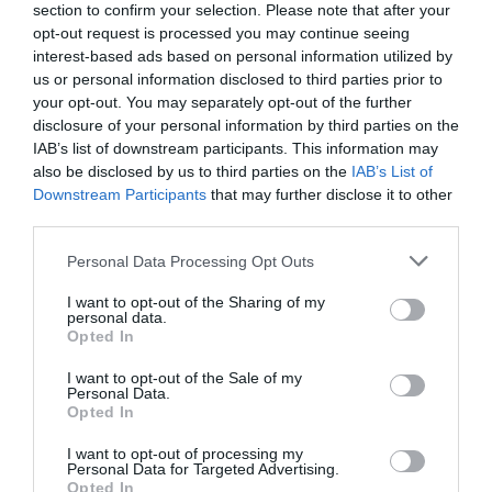
section to confirm your selection. Please note that after your
opt-out request is processed you may continue seeing
interest-based ads based on personal information utilized by
us or personal information disclosed to third parties prior to
your opt-out. You may separately opt-out of the further
disclosure of your personal information by third parties on the
IAB’s list of downstream participants. This information may
also be disclosed by us to third parties on the
IAB’s List of
Downstream Participants
that may further disclose it to other
third parties.
Please note that this website/app uses one or more Google
Personal Data Processing Opt Outs
services and may gather and store information including but
not limited to your visit or usage behaviour. You may click to
I want to opt-out of the Sharing of my
personal data.
grant or deny consent to Google and its third-party tags to
Opted In
use your data for below specified purposes in below Google
ELŐZŐ CIKK
consent section.
I want to opt-out of the Sale of my
Personal Data.
EGY YOUTUBER ÖSSZEÁLLT A PIZZA HUTTAL ÉS
Opted In
MEGSÜTÖTTÉK A VILÁG LEGNAGYOBB PIZZÁJÁT
I want to opt-out of processing my
Personal Data for Targeted Advertising.
Opted In
KÖVETKEZŐ CIKK