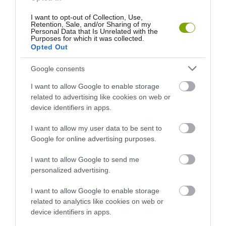
GIGANTIKUS, MÉRGEZŐ VARANGYSZÖRNYRE BUKKANTAK
I want to opt-out of Collection, Use,
Retention, Sale, and/or Sharing of my
AUSZTRÁLIÁBAN
Personal Data that Is Unrelated with the
Purposes for which it was collected.
Opted Out
HASONLÓ ÉRDEKESSÉGEK
Google consents
I want to allow Google to enable storage
related to advertising like cookies on web or
device identifiers in apps.
I want to allow my user data to be sent to
Google for online advertising purposes.
I want to allow Google to send me
personalized advertising.
I want to allow Google to enable storage
A KOALA EVOLÚCIÓS MÚLTJA
A KORALLZÁTONY NEM CSAK
related to analytics like cookies on web or
SOKKAL DRÁMAIBB, MINT A
SZÍNES HALAKBÓL ÁLL: MOST
device identifiers in apps.
NYUGODT
500 EDDIG ISMERETLEN