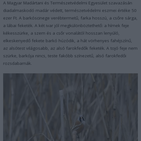
A Magyar Madártani és Természetvédelmi Egyesület szavazásán
diadalmaskodó madár védett, természetvédelmi eszmei értéke 50
ezer Ft. A barkóscinege verébtermetű, farka hosszú, a csőre sárga,
a lábai feketék. A két ivar jól megkülönböztethető: a hímek feje
kékesszürke, a szem és a csőr vonalától hosszan lenyúló,
elkeskenyedő fekete barkó húzódik, a hát vörhenyes fahéjszínű,
az alsótest világosabb, az alsó farokfedők feketék. A tojó feje nem
szürke, barkója nincs, teste fakóbb színezetű, alsó farokfedői
rozsdabarnák.