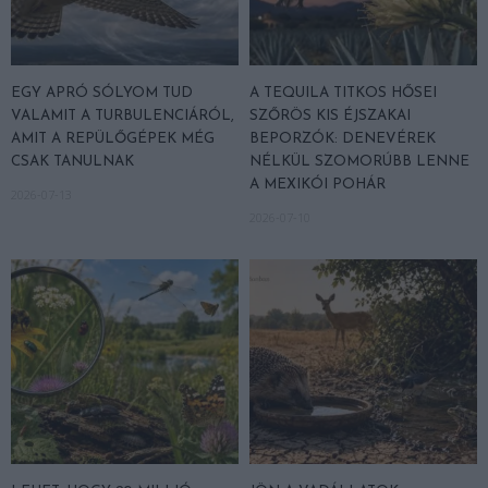
EGY APRÓ SÓLYOM TUD
A TEQUILA TITKOS HŐSEI
VALAMIT A TURBULENCIÁRÓL,
SZŐRÖS KIS ÉJSZAKAI
AMIT A REPÜLŐGÉPEK MÉG
BEPORZÓK: DENEVÉREK
CSAK TANULNAK
NÉLKÜL SZOMORÚBB LENNE
A MEXIKÓI POHÁR
2026-07-13
2026-07-10