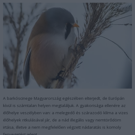
A barkóscinege Magyarország egészében elterjedt, de Európán
kívül is számtalan helyen megtaláljuk. A gyakorisága ellenére az
élőhelye veszélyben van: a melegedő és szárazodó klíma a vizes
élőhelyek ritkulásával jár, de a nád illegális vagy nemtörődöm
irtása, illetve a nem megfelelően végzett nádaratás is komoly
fenyegetést jelent.