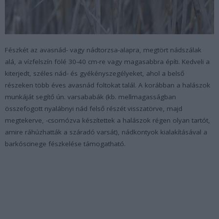
Fészkét az avasnád- vagy nádtorzsa-alapra, megtört nádszálak
alá, a vízfelszín fölé 30-40 cm-re vagy magasabbra építi. Kedveli a
kiterjedt, széles nád- és gyékényszegélyeket, ahol a belső
részeken több éves avasnád foltokat talál. A korábban a halászok
munkáját segítő ún. varsababák (kb. mellmagasságban
összefogott nyalábnyi nád felső részét visszatörve, majd
megtekerve, -csomózva készítettek a halászok régen olyan tartót,
amire ráhúzhatták a száradó varsát), nádkontyok kialakításával a
barkóscinege fészkelése támogatható.