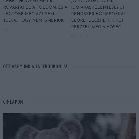
LEHET, HOGY 20 MILLIÓ
JÖN A VADÁLLATOK
ROVARFAJ ÉL A FÖLDÖN, ÉS A
IDŐJÁRÁS-JELENTÉSE? ÚJ
LEGTÖBB MÉG AZT SEM
RENDSZER HÓNAPOKKAL
TUDJA, HOGY NEM ISMERJÜK
ELŐRE JELEZHETI, KIKET
PERZSEL MEG A HŐSÉG
2026-07-03
2026-07-01
OTT VAGYUNK A FACEBOOKON IS!
CÍMLAPON