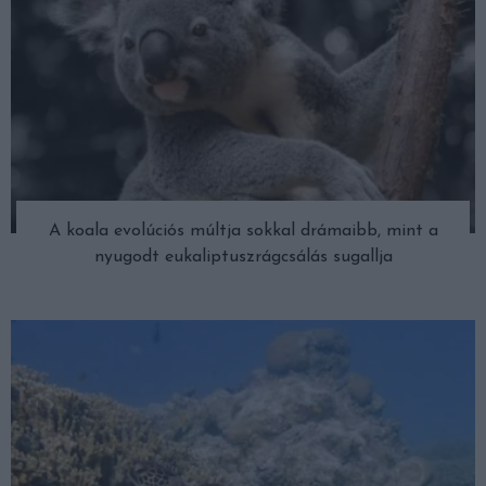
A koala evolúciós múltja sokkal drámaibb, mint a
nyugodt eukaliptuszrágcsálás sugallja