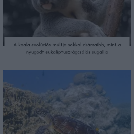
A koala evolúciós múltja sokkal drámaibb, mint a
nyugodt eukaliptuszrágcsálás sugallja