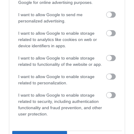
Google for online advertising purposes.
I want to allow Google to send me
personalized advertising.
I want to allow Google to enable storage
related to analytics like cookies on web or
device identifiers in apps.
I want to allow Google to enable storage
related to functionality of the website or app.
HŐKUPOLA MAGYARORSZÁG
NEM CSAK A RITKASÁGOK
I want to allow Google to enable storage
FELETT: MI EZ A LÁTHATATLAN
BAJBAN VANNAK: A
related to personalization.
FEDŐ, ÉS MI TÖRTÉNIK
HÉTKÖZNAPI MADARAK ÉS
ALATTA A TERMÉSZETTEL?
PILLANGÓK CSENDES
I want to allow Google to enable storage
ELTŰNÉSE A NAGYOBB
related to security, including authentication
2026-08-03
VÉSZJEL
functionality and fraud prevention, and other
user protection.
2026-08-03