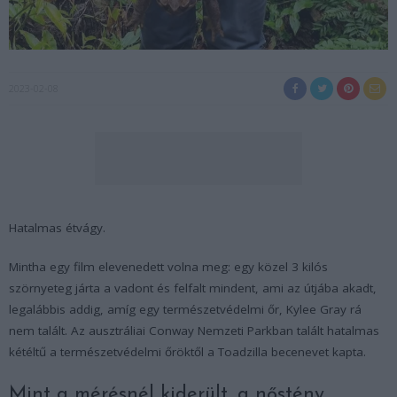
2023-02-08
Hatalmas étvágy.
Mintha egy film elevenedett volna meg: egy közel 3 kilós
szörnyeteg járta a vadont és felfalt mindent, ami az útjába akadt,
legalábbis addig, amíg egy természetvédelmi őr, Kylee Gray rá
nem talált. Az ausztráliai Conway Nemzeti Parkban talált hatalmas
kétéltű a természetvédelmi őröktől a Toadzilla becenevet kapta.
Mint a mérésnél kiderült, a nőstény