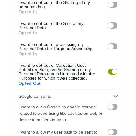
not limited to your visit or usage behaviour. You may click to
I want to opt-out of the Sharing of my
personal data.
grant or deny consent to Google and its third-party tags to
Opted In
use your data for below specified purposes in below Google
HASONLÓ ÉRDEKESSÉGEK
consent section.
I want to opt-out of the Sale of my
Personal Data.
Opted In
I want to opt-out of processing my
Personal Data for Targeted Advertising.
Opted In
I want to opt-out of Collection, Use,
Retention, Sale, and/or Sharing of my
Personal Data that Is Unrelated with the
Purposes for which it was collected.
Opted Out
Google consents
A KOALA EVOLÚCIÓS MÚLTJA
A KORALLZÁTONY NEM CSAK
I want to allow Google to enable storage
SOKKAL DRÁMAIBB, MINT A
SZÍNES HALAKBÓL ÁLL: MOST
related to advertising like cookies on web or
NYUGODT
500 EDDIG ISMERETLEN
device identifiers in apps.
EUKALIPTUSZRÁGCSÁLÁS
LAKÓJÁT MUTATTA MEG
SUGALLJA
2026-08-06
I want to allow my user data to be sent to
2026-08-07