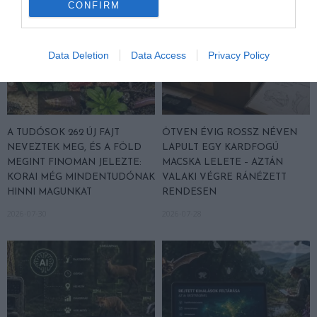
CONFIRM
Data Deletion
Data Access
Privacy Policy
A TUDÓSOK 262 ÚJ FAJT
ÖTVEN ÉVIG ROSSZ NÉVEN
NEVEZTEK MEG, ÉS A FÖLD
LAPULT EGY KARDFOGÚ
MEGINT FINOMAN JELEZTE:
MACSKA LELETE – AZTÁN
KORAI MÉG MINDENTUDÓNAK
VALAKI VÉGRE RÁNÉZETT
HINNI MAGUNKAT
RENDESEN
2026-07-30
2026-07-28