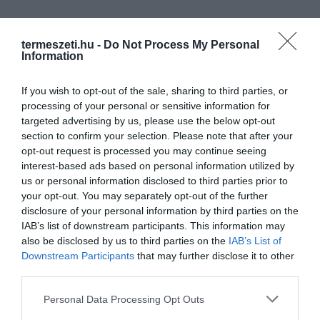
termeszeti.hu -
Do Not Process My Personal
Information
If you wish to opt-out of the sale, sharing to third parties, or
processing of your personal or sensitive information for
targeted advertising by us, please use the below opt-out
section to confirm your selection. Please note that after your
opt-out request is processed you may continue seeing
interest-based ads based on personal information utilized by
us or personal information disclosed to third parties prior to
your opt-out. You may separately opt-out of the further
disclosure of your personal information by third parties on the
ELŐZŐ CIKK
IAB’s list of downstream participants. This information may
also be disclosed by us to third parties on the
IAB’s List of
AZ ÉV MADARA A CSILINGELŐ HANGÚ BARKÓSCINEGE
Downstream Participants
that may further disclose it to other
third parties.
KÖVETKEZŐ CIKK
Please note that this website/app uses one or more Google
Personal Data Processing Opt Outs
services and may gather and store information including but
MOST ÖRÖKBE FOGADHATUNK EGY GÓLYAFÉSZKET