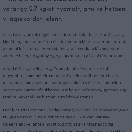
varangy 2,7 kg-ot nyomott, ami vélhetően
világrekordot jelent.
Az óriásvarangyok egyébként is termetesek, de amikor Gray egy
kígyót engedett át az úton és közben meglátta ezt a monstrumot,
azonnal leállította a járművét, annyira sokkolta a látvány. Nem
akarta elhinni, hogy tényleg egy újszülött súlyú kétéltűre bukkant.
A parkőrök úgy vélik, hogy Toadzilla nőstény, mivel azok
nagyobbak, mint hímek. Noha az állat életkorában nem biztosak,
de tapasztalatuk szerint a varangyok akár 15 évet is élhetnek a
vadonban. Miután rábukkantak a rekorder példányra, gyorsan egy
tartóba helyezték és humánus módon elaltatták.
Ennek az intézkedésnek pedig komoly oka van. Az óriásvarangyok
itt ugyanis invazív, nem őshonos fajok. 1935-ben kerültek
Queenslandbe, ahol a nádat pusztító szürkehátú nádbogár
populációt voltak hivatottak kordában tartani, de végül sokkal több