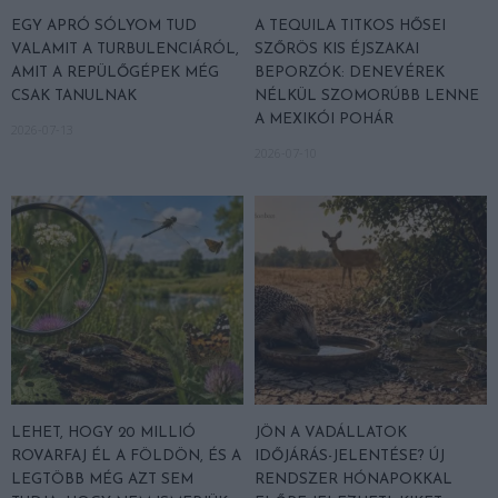
EGY APRÓ SÓLYOM TUD
A TEQUILA TITKOS HŐSEI
VALAMIT A TURBULENCIÁRÓL,
SZŐRÖS KIS ÉJSZAKAI
AMIT A REPÜLŐGÉPEK MÉG
BEPORZÓK: DENEVÉREK
CSAK TANULNAK
NÉLKÜL SZOMORÚBB LENNE
A MEXIKÓI POHÁR
2026-07-13
2026-07-10
LEHET, HOGY 20 MILLIÓ
JÖN A VADÁLLATOK
ROVARFAJ ÉL A FÖLDÖN, ÉS A
IDŐJÁRÁS-JELENTÉSE? ÚJ
LEGTÖBB MÉG AZT SEM
RENDSZER HÓNAPOKKAL