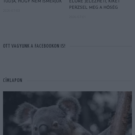
TUDJA, HOGY NEM ISMERJÜK
ELŐRE JELEZHETI, KIKET
PERZSEL MEG A HŐSÉG
2026-07-03
2026-07-01
OTT VAGYUNK A FACEBOOKON IS!
CÍMLAPON