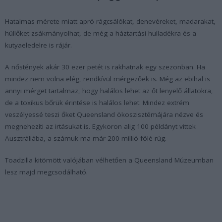
Hatalmas mérete miatt apró rágcsálókat, denevéreket, madarakat,
hüllőket zsákmányolhat, de még a háztartási hulladékra és a
kutyaeledelre is rájár.
A nőstények akár 30 ezer petét is rakhatnak egy szezonban. Ha
mindez nem volna elég, rendkívül mérgezőek is. Még az ebihal is
annyi mérget tartalmaz, hogy halálos lehet az őt lenyelő állatokra,
de a toxikus bőrük érintése is halálos lehet. Mindez extrém
veszélyessé teszi őket Queensland ökoszisztémájára nézve és
megnehezíti az irtásukat is. Egykoron alig 100 példányt vittek
Ausztráliába, a számuk ma már 200 millió fölé rúg.
Toadzilla kitömött valójában vélhetően a Queensland Múzeumban
lesz majd megcsodálható.