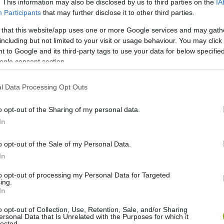
. This information may also be disclosed by us to third parties on the
IA
Participants
that may further disclose it to other third parties.
 that this website/app uses one or more Google services and may gath
including but not limited to your visit or usage behaviour. You may click 
 to Google and its third-party tags to use your data for below specifi
ogle consent section.
l Data Processing Opt Outs
o opt-out of the Sharing of my personal data.
In
által megosztott bejegyzés
o opt-out of the Sale of my Personal Data.
In
rikaiaknak és kanadaiaknak egyaránt. Sokan vesznek itt
ban van és nem fogad látogatókat. A nagyobbakra csak
to opt-out of processing my Personal Data for Targeted
ing.
hogy az egymás mellett sorakozó házikókon hol kanadai, hol
In
o opt-out of Collection, Use, Retention, Sale, and/or Sharing
ersonal Data that Is Unrelated with the Purposes for which it
pja, ahol 3 golfpálya és számos szabadidős lehetőség
lected.