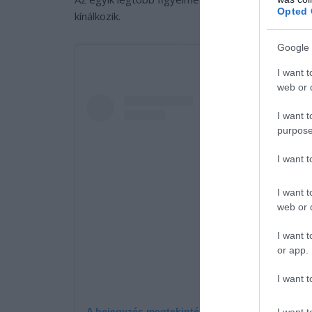
Opted 
kínálkozik.
Google 
I want t
web or d
I want t
purpose
I want 
I want t
web or d
I want t
or app.
I want t
A bejegyzés megtekintése az Instagramon
I want t