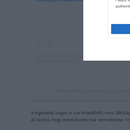
authenti
GREEN.HR (@greenhrvatska) által mego
A legkisebb sziget is sok érdeklődőt vonz: állítólag
Az biztos, hogy ennél kisebb már nem lehetne: 3