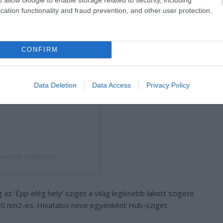
cation functionality and fraud prevention, and other user protection.
CONFIRM
Data Deletion
Data Access
Privacy Policy
sztott bejegyzés
 az ’Épp elég hely’ sziget a világ legkisebb lakott szigete.
10 nm2-es. Hivatalos neve egyénként Hub-sziget.