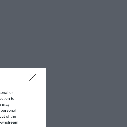
sonal or
ection to
ou may
 personal
out of the
 downstream