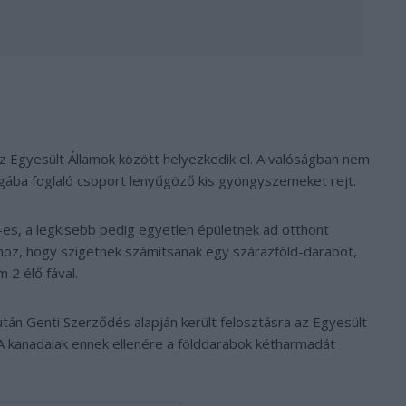
az Egyesült Államok között helyezkedik el. A valóságban nem
gába foglaló csoport lenyűgöző kis gyöngyszemeket rejt.
es, a legkisebb pedig egyetlen épületnek ad otthont
ahhoz, hogy szigetnek számítsanak egy szárazföld-darabot,
 2 élő fával.
tán Genti Szerződés alapján került felosztásra az Egyesült
 A kanadaiak ennek ellenére a földdarabok kétharmadát