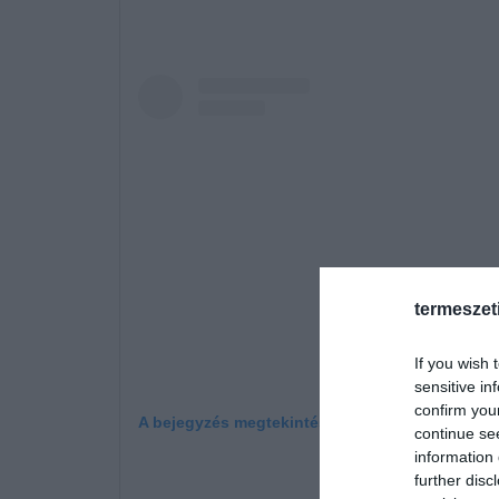
termeszet
If you wish 
sensitive in
confirm you
A bejegyzés megtekintése az Instagramon
continue se
information 
further disc