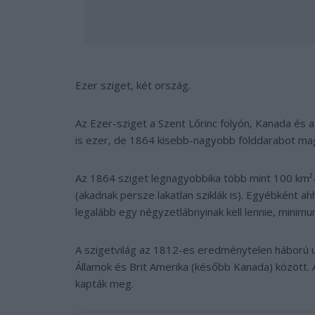
Ezer sziget, két ország.
Az Ezer-sziget a Szent Lőrinc folyón, Kanada és 
is ezer, de 1864 kisebb-nagyobb földdarabot ma
Az 1864 sziget legnagyobbika több mint 100 km²-
(akadnak persze lakatlan sziklák is). Egyébként 
legalább egy négyzetlábnyinak kell lennie, minimum
A szigetvilág az 1812-es eredménytelen háború u
Államok és Brit Amerika (később Kanada) között.
kapták meg.