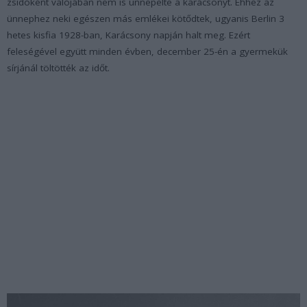
zsidóként valójában nem is ünnepelte a karácsonyt. Ehhez az
ünnephez neki egészen más emlékei kötődtek, ugyanis Berlin 3
hetes kisfia 1928-ban, Karácsony napján halt meg. Ezért
feleségével együtt minden évben, december 25-én a gyermekük
sírjánál töltötték az időt.