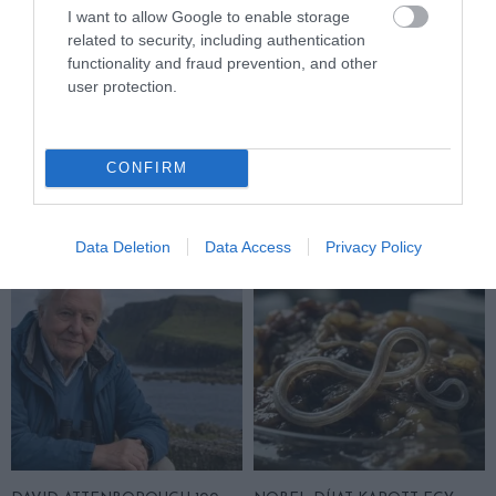
I want to allow Google to enable storage
related to security, including authentication
functionality and fraud prevention, and other
user protection.
EGY ELSÜLLYEDT HAJÓ
NEM MINDENKI MENEKÜLT
TEXTILJEI ÚJRA ÖSSZEÁLLTAK:
POMPEJIBEN: LEHET, HOGY
A RUHA, AMELY TÚLÉLTE A
EGY ORVOS A VÉGSŐKIG
CONFIRM
TENGERT
SEGÍTENI PRÓBÁLT
2026-06-29
2026-06-23
Data Deletion
Data Access
Privacy Policy