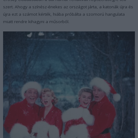
szert. Ahogy a színész-énekes az országot járta, a katonák újra és
újra ezt a számot kérték, hiába próbálta a szomorú hangulata
miatt rendre kihagyni a műsorból.