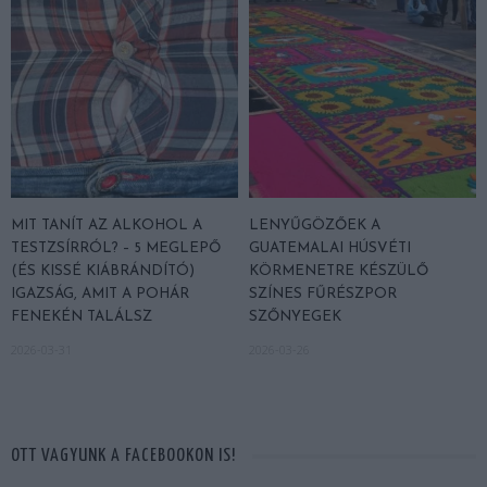
MIT TANÍT AZ ALKOHOL A
LENYŰGÖZŐEK A
TESTZSÍRRÓL? – 5 MEGLEPŐ
GUATEMALAI HÚSVÉTI
(ÉS KISSÉ KIÁBRÁNDÍTÓ)
KÖRMENETRE KÉSZÜLŐ
IGAZSÁG, AMIT A POHÁR
SZÍNES FŰRÉSZPOR
FENEKÉN TALÁLSZ
SZŐNYEGEK
2026-03-31
2026-03-26
OTT VAGYUNK A FACEBOOKON IS!