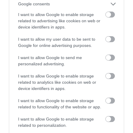
Google consents
I want to allow Google to enable storage
ELŐZŐ CIKK
related to advertising like cookies on web or
device identifiers in apps.
KAPASZKODJ MEG, IDÉN A BOROSÜVEGBŐL KÉSZÜLT
KARÁCSONYFÁK FOGNAK TAROLNI!
I want to allow my user data to be sent to
Google for online advertising purposes.
KÖVETKEZŐ CIKK
I want to allow Google to send me
10 BŰBÁJOS ÜLTETŐKÁRTYA AZ ÜNNEPI ASZTALRA
personalized advertising.
I want to allow Google to enable storage
related to analytics like cookies on web or
HASONLÓ ÉRDEKESSÉGEK
device identifiers in apps.
I want to allow Google to enable storage
related to functionality of the website or app.
I want to allow Google to enable storage
related to personalization.