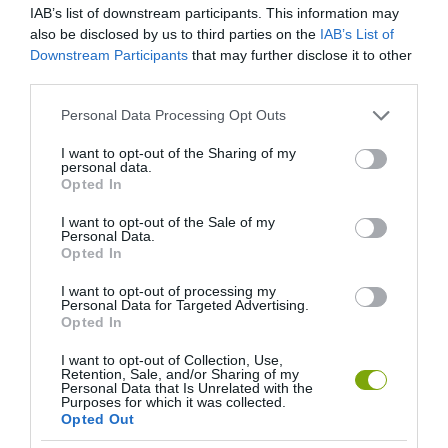
IAB’s list of downstream participants. This information may
also be disclosed by us to third parties on the
IAB’s List of
Downstream Participants
that may further disclose it to other
third parties.
Please note that this website/app uses one or more Google
Personal Data Processing Opt Outs
services and may gather and store information including but
not limited to your visit or usage behaviour. You may click to
I want to opt-out of the Sharing of my
personal data.
grant or deny consent to Google and its third-party tags to
Opted In
use your data for below specified purposes in below Google
consent section.
I want to opt-out of the Sale of my
Personal Data.
Opted In
I want to opt-out of processing my
Personal Data for Targeted Advertising.
Opted In
I want to opt-out of Collection, Use,
Retention, Sale, and/or Sharing of my
Personal Data that Is Unrelated with the
Purposes for which it was collected.
Opted Out