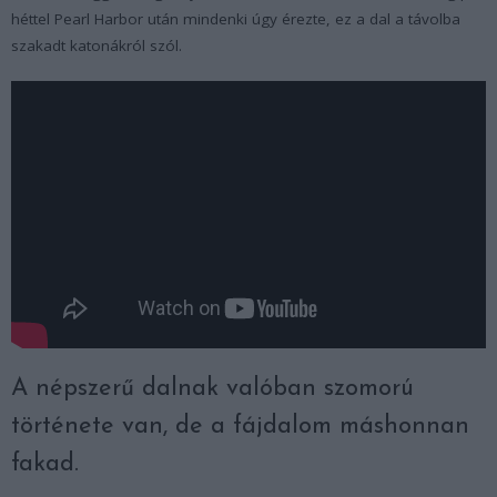
héttel Pearl Harbor után mindenki úgy érezte, ez a dal a távolba
szakadt katonákról szól.
A népszerű dalnak valóban szomorú
története van, de a fájdalom máshonnan
fakad.