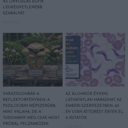
AZ ORVOSLÁS EGYIK
LEGKEGYETLENEBB
SZABÁLYÁT
2026-04-22
VARÁZSGOMBÁK A
AZ ÁLOMKÓR ÉVEKIG
REFLEKTORFÉNYBEN: A
LÁTHATATLAN MARADHAT AZ
PSZILOCIBIN NÉPSZERŰBB,
EMBERI SZERVEZETBEN: 40
MINT VALAHA, DE A
ÉV UTÁN ÁTTÖRÉST ÉRTEK EL
TUDOMÁNY MÉG CSAK MOST
A KUTATÓK
PRÓBÁL FELZÁRKÓZNI
2026-04-05