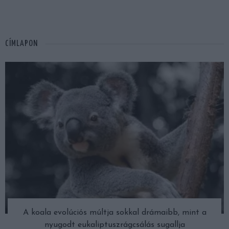
CÍMLAPON
A koala evolúciós múltja sokkal drámaibb, mint a
nyugodt eukaliptuszrágcsálás sugallja