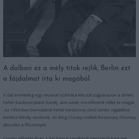
A dalban ez a mély titok rejlik, Berlin ezt
a fájdalmat írta ki magából.
A dal eredetileg egy musical számára készült (ugyanazon a címen,
Fehér Karácsonyként futott), ami aztán mozifilmmé nőtte ki magát.
Az 1954-ben bemutatott Fehér karácsony című zenés vígjátékot
Kertész Mihály rendezte, és Bing Crosby mellett Rosemary Clooney
játszotta a főszerepet.
Crosby előadásában a dal hamar rendkívüli népszerűségre tett