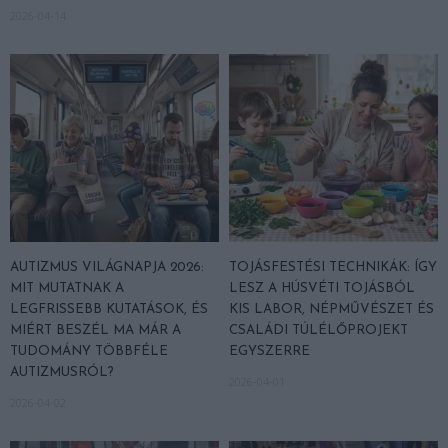
2026-04-14
AUTIZMUS VILÁGNAPJA 2026:
TOJÁSFESTÉSI TECHNIKÁK: ÍGY
MIT MUTATNAK A
LESZ A HÚSVÉTI TOJÁSBÓL
LEGFRISSEBB KUTATÁSOK, ÉS
KIS LABOR, NÉPMŰVÉSZET ÉS
MIÉRT BESZÉL MA MÁR A
CSALÁDI TÚLÉLŐPROJEKT
TUDOMÁNY TÖBBFÉLE
EGYSZERRE
AUTIZMUSRÓL?
2026-04-01
2026-04-02