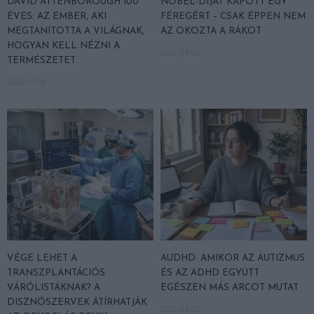
DAVID ATTENBOROUGH 100
NOBEL-DÍJAT KAPOTT EGY
ÉVES: AZ EMBER, AKI
FÉREGÉRT – CSAK ÉPPEN NEM
MEGTANÍTOTTA A VILÁGNAK,
AZ OKOZTA A RÁKOT
HOGYAN KELL NÉZNI A
2026-04-23
TERMÉSZETET
2026-05-08
VÉGE LEHET A
AUDHD: AMIKOR AZ AUTIZMUS
TRANSZPLANTÁCIÓS
ÉS AZ ADHD EGYÜTT
VÁRÓLISTÁKNAK? A
EGÉSZEN MÁS ARCOT MUTAT
DISZNÓSZERVEK ÁTÍRHATJÁK
2026-04-21