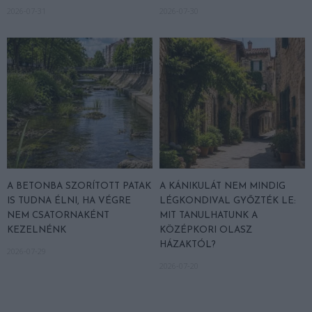
2026-07-31
2026-07-30
A BETONBA SZORÍTOTT PATAK
A KÁNIKULÁT NEM MINDIG
IS TUDNA ÉLNI, HA VÉGRE
LÉGKONDIVAL GYŐZTÉK LE:
NEM CSATORNAKÉNT
MIT TANULHATUNK A
KEZELNÉNK
KÖZÉPKORI OLASZ
HÁZAKTÓL?
2026-07-29
2026-07-20