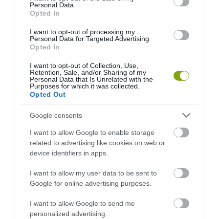
Personal Data.
Opted In
I want to opt-out of processing my
Personal Data for Targeted Advertising.
Opted In
I want to opt-out of Collection, Use,
Retention, Sale, and/or Sharing of my
Personal Data that Is Unrelated with the
Purposes for which it was collected.
Opted Out
KIRÁNDULÁS PANNONHALMA
KIRÁNDULÁS A
Google consents
KÖRNYÉKÉN: TERMÉSZET,
PANNONHALMI
I want to allow Google to enable storage
SZŐLŐ ÉS KOMLÓ
GYÓGYNÖVÉNYKERTBE ÉS
related to advertising like cookies on web or
TALÁLKOZÁSA
ILLATMÚZEUMBA
device identifiers in apps.
2026-08-04
2026-08-04
I want to allow my user data to be sent to
Google for online advertising purposes.
I want to allow Google to send me
personalized advertising.