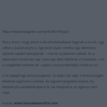
https://www.instagram.com/p/BOIKTcYhEpQ/
Plusz öröm, hogy amint a tél előrehaladtával fogynak a borok, úgy
nőhet a karácsonyfa is. Egy kicsit olyan, mintha egy alkoholos
adventi naptárt nyitogatnák – csak itt a palackok nyílnak, és a
dekoráció növekszik nap, mint nap. Mire elérkezik a Szenteste, a fa
is megfelelő méretet ölt –sajátos visszaszámlálási módszer ez.
A fa alapját egy borosüvegtartó, fa alakú váz adja. A borosüvegek
lehetnek egyforma színűek, de egyedi hangulatot áraszt, ha
különböző színűekből épül a fa. Ne felejtsük le az égősort sem
róla!
Forrás:
www.housebeautiful.com