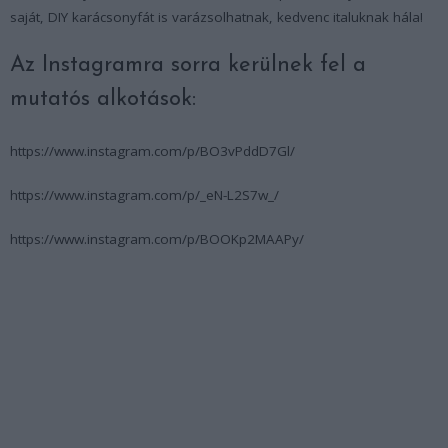
saját, DIY karácsonyfát is varázsolhatnak, kedvenc italuknak hála!
Az Instagramra sorra kerülnek fel a
mutatós alkotások:
https://www.instagram.com/p/BO3vPddD7Gl/
https://www.instagram.com/p/_eN-L2S7w_/
https://www.instagram.com/p/BOOKp2MAAPy/