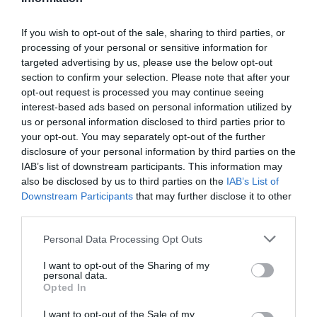
If you wish to opt-out of the sale, sharing to third parties, or
processing of your personal or sensitive information for
HASONLÓ ÉRDEKESSÉGEK
targeted advertising by us, please use the below opt-out
section to confirm your selection. Please note that after your
opt-out request is processed you may continue seeing
interest-based ads based on personal information utilized by
us or personal information disclosed to third parties prior to
your opt-out. You may separately opt-out of the further
disclosure of your personal information by third parties on the
IAB’s list of downstream participants. This information may
also be disclosed by us to third parties on the
IAB’s List of
Downstream Participants
that may further disclose it to other
third parties.
Please note that this website/app uses one or more Google
A KORALLZÁTONY NEM CSAK
KIRÁNDULÁS A
Personal Data Processing Opt Outs
services and may gather and store information including but
SZÍNES HALAKBÓL ÁLL: MOST
PANNONHALMI
not limited to your visit or usage behaviour. You may click to
I want to opt-out of the Sharing of my
500 EDDIG ISMERETLEN
ARBORÉTUMBA
personal data.
grant or deny consent to Google and its third-party tags to
LAKÓJÁT MUTATTA MEG
Opted In
2026-08-04
use your data for below specified purposes in below Google
2026-08-06
consent section.
I want to opt-out of the Sale of my