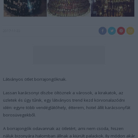
2017-11-22
Látványos ötlet borrajongóknak.
Lassan karácsonyi díszbe öltöznek a városok, a kirakatok, az
üzletek és úgy tűnik, egy látványos trend kezd körvonalazódni
idén: egyre több vendéglátóhely, étterem, hotel állít karácsonyfát
borosüvegekből.
A borrajongók odavannak az ötletért, ami nem csoda, hiszen
náluk bizonyára halomban állnak a kiürült palackok. Ily módon akár