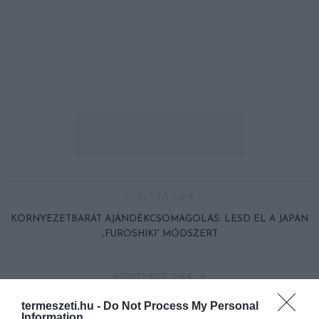
ELŐZŐ CIKK
KÖRNYEZETBARÁT AJÁNDÉKCSOMAGOLÁS: LESD EL A JAPÁN
„FUROSHIKI” MÓDSZERT
KÖVETKEZŐ CIKK
FÁJDALMAS TÖRTÉNET LAPUL A VILÁG LEGNÉPSZERŰBB
termeszeti.hu -
Do Not Process My Personal
KARÁCSONYI DALA MÖGÖTT
Information