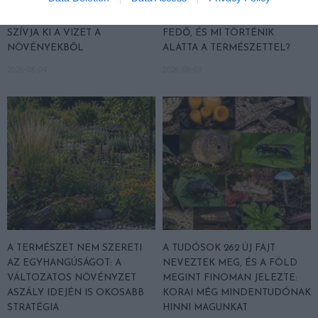
NEM CSAK A FÖLD
HŐKUPOLA MAGYARORSZÁG
SZOMJAZIK: LÉGKÖRI ASZÁLY
FELETT: MI EZ A LÁTHATATLAN
SZÍVJA KI A VIZET A
FEDŐ, ÉS MI TÖRTÉNIK
NÖVÉNYEKBŐL
ALATTA A TERMÉSZETTEL?
2026-08-04
2026-08-03
A TERMÉSZET NEM SZERETI
A TUDÓSOK 262 ÚJ FAJT
AZ EGYHANGÚSÁGOT: A
NEVEZTEK MEG, ÉS A FÖLD
VÁLTOZATOS NÖVÉNYZET
MEGINT FINOMAN JELEZTE:
ASZÁLY IDEJÉN IS OKOSABB
KORAI MÉG MINDENTUDÓNAK
STRATÉGIA
HINNI MAGUNKAT