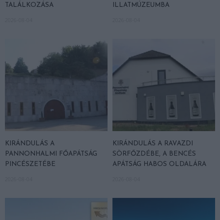
TALÁLKOZÁSA
ILLATMÚZEUMBA
2026-08-04
2026-08-04
KIRÁNDULÁS A
KIRÁNDULÁS A RAVAZDI
PANNONHALMI FŐAPÁTSÁG
SÖRFŐZDÉBE, A BENCÉS
PINCÉSZETÉBE
APÁTSÁG HABOS OLDALÁRA
2026-08-04
2026-08-04