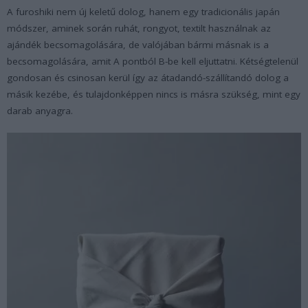
A furoshiki nem új keletű dolog, hanem egy tradicionális japán
módszer, aminek során ruhát, rongyot, textilt használnak az
ajándék becsomagolására, de valójában bármi másnak is a
becsomagolására, amit A pontból B-be kell eljuttatni. Kétségtelenül
gondosan és csinosan kerül így az átadandó-szállítandó dolog a
másik kezébe, és tulajdonképpen nincs is másra szükség, mint egy
darab anyagra.