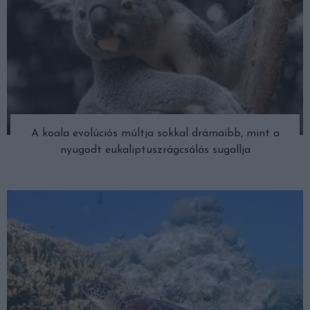
A koala evolúciós múltja sokkal drámaibb, mint a
nyugodt eukaliptuszrágcsálás sugallja