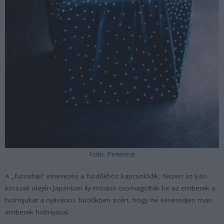
Fotó: Pinterest
A „furoshiki” elnevezés a fürdőkhöz kapcsolódik, hiszen az Edo-
korszak idején Japánban ily módon csomagolták be az emberek a
holmijukat a nyilvános fürdőkben azért, hogy ne keveredjen más
emberek holmijával.