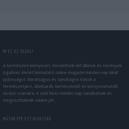
MI EZ AZ OLDAL?
A természeti környezet, körülöttünk élő állatok és növények
izgalmas életét bemutató online magazin minden nap kínál
újdonságot. Barátságos és tanulságos írások a
természetjáró, állatbarát, kertészkedő és környezetvédő
olvasó számára. A zöld hívei minden nap tanulhatnak és
megoszthatnak valami jót.
MÁSOK ÉPP EZT OLVASSÁK