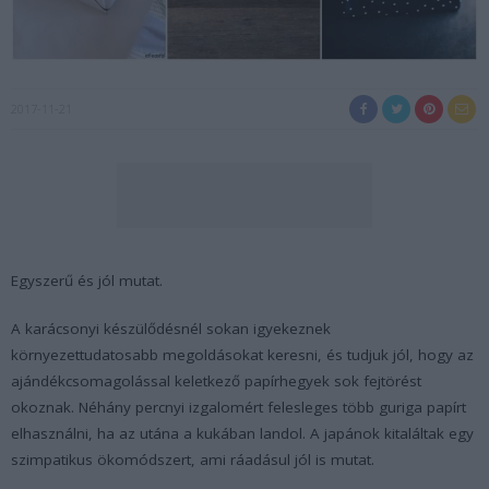
2017-11-21
Egyszerű és jól mutat.
A karácsonyi készülődésnél sokan igyekeznek
környezettudatosabb megoldásokat keresni, és tudjuk jól, hogy az
ajándékcsomagolással keletkező papírhegyek sok fejtörést
okoznak. Néhány percnyi izgalomért felesleges több guriga papírt
elhasználni, ha az utána a kukában landol. A japánok kitaláltak egy
szimpatikus ökomódszert, ami ráadásul jól is mutat.