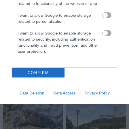
related to functionality of the website or app.
JELENTŐS KÁRT OKOZOTT EGY GYEREK A DROGÉRIÁBAN: KI A
FELELŐS EZÉRT?
I want to allow Google to enable storage
related to personalization.
KÖVETKEZŐ CIKK
I want to allow Google to enable storage
related to security, including authentication
KAPASZKODJ MEG, IDÉN A BOROSÜVEGBŐL KÉSZÜLT
functionality and fraud prevention, and other
KARÁCSONYFÁK FOGNAK TAROLNI!
user protection.
HASONLÓ ÉRDEKESSÉGEK
CONFIRM
Data Deletion
Data Access
Privacy Policy