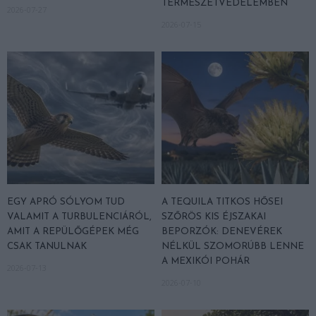
TERMÉSZETVÉDELEMBEN
2026-07-27
2026-07-15
EGY APRÓ SÓLYOM TUD
A TEQUILA TITKOS HŐSEI
VALAMIT A TURBULENCIÁRÓL,
SZŐRÖS KIS ÉJSZAKAI
AMIT A REPÜLŐGÉPEK MÉG
BEPORZÓK: DENEVÉREK
CSAK TANULNAK
NÉLKÜL SZOMORÚBB LENNE
A MEXIKÓI POHÁR
2026-07-13
2026-07-10