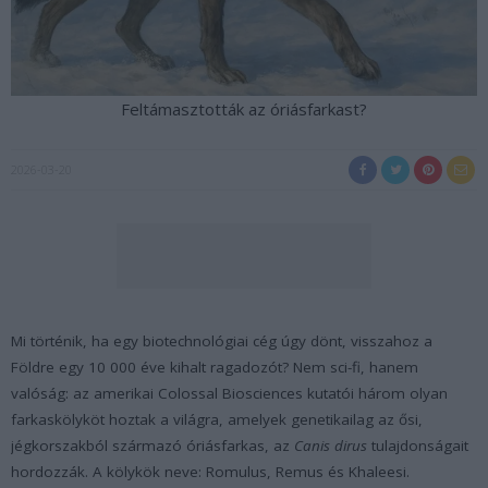
Feltámasztották az óriásfarkast?
2026-03-20
Mi történik, ha egy biotechnológiai cég úgy dönt, visszahoz a
Földre egy 10 000 éve kihalt ragadozót? Nem sci-fi, hanem
valóság: az amerikai Colossal Biosciences kutatói három olyan
farkaskölyköt hoztak a világra, amelyek genetikailag az ősi,
jégkorszakból származó óriásfarkas, az
Canis dirus
tulajdonságait
hordozzák. A kölykök neve: Romulus, Remus és Khaleesi.