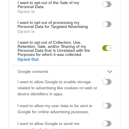
consent section.
I want to opt-out of the Sale of my
Personal Data.
Opted In
I want to opt-out of processing my
ELŐZŐ CIKK
Personal Data for Targeted Advertising.
Opted In
KÉK TARISZNYARÁK A KÉK TARISZNYARÁK ELLEN: A
CHESAPEAKE-ÖBÖLBEN NÉHA A ROKONSÁG IS RAGADOZÓ
I want to opt-out of Collection, Use,
Retention, Sale, and/or Sharing of my
Personal Data that Is Unrelated with the
Purposes for which it was collected.
KÖVETKEZŐ CIKK
Opted Out
MIÉRT LESZ EGY DAL SLÁGER, MÍG A TÖBBI ELVÉRZIK? – A
Google consents
TUDOMÁNY VÁLASZOL (ÉS NEM, NEM A TIKTOK AZ OKA)
I want to allow Google to enable storage
related to advertising like cookies on web or
device identifiers in apps.
HASONLÓ ÉRDEKESSÉGEK
I want to allow my user data to be sent to
Google for online advertising purposes.
I want to allow Google to send me