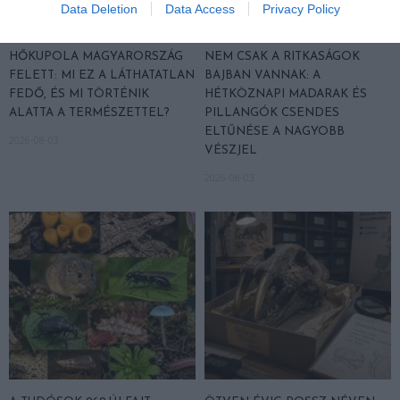
Data Deletion
Data Access
Privacy Policy
HŐKUPOLA MAGYARORSZÁG
NEM CSAK A RITKASÁGOK
FELETT: MI EZ A LÁTHATATLAN
BAJBAN VANNAK: A
FEDŐ, ÉS MI TÖRTÉNIK
HÉTKÖZNAPI MADARAK ÉS
ALATTA A TERMÉSZETTEL?
PILLANGÓK CSENDES
ELTŰNÉSE A NAGYOBB
2026-08-03
VÉSZJEL
2026-08-03