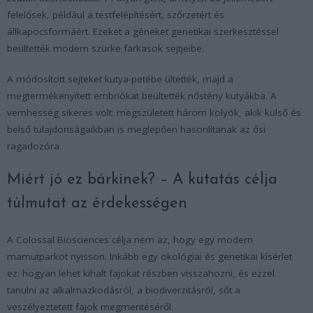
felelősek, például a testfelépítésért, szőrzetért és
állkapocsformáért. Ezeket a géneket genetikai szerkesztéssel
beültették modern szürke farkasok sejtjeibe.
A módosított sejteket kutya-petébe ültették, majd a
megtermékenyített embriókat beültették nőstény kutyákba. A
vemhesség sikeres volt: megszületett három kölyök, akik külső és
belső tulajdonságaikban is meglepően hasonlítanak az ősi
ragadozóra.
Miért jó ez bárkinek? – A kutatás célja
túlmutat az érdekességen
A Colossal Biosciences célja nem az, hogy egy modern
mamutparkot nyisson. Inkább egy ökológiai és genetikai kísérlet
ez: hogyan lehet kihalt fajokat részben visszahozni, és ezzel
tanulni az alkalmazkodásról, a biodiverzitásról, sőt a
veszélyeztetett fajok megmentéséről.