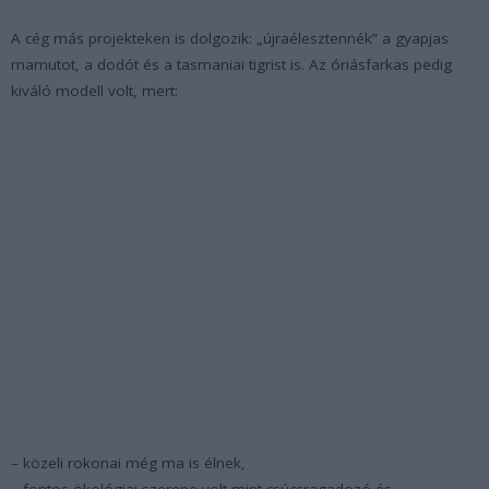
A cég más projekteken is dolgozik: „újraélesztennék” a gyapjas
mamutot, a dodót és a tasmaniai tigrist is. Az óriásfarkas pedig
kiváló modell volt, mert:
– közeli rokonai még ma is élnek,
– fontos ökológiai szerepe volt mint csúcsragadozó és