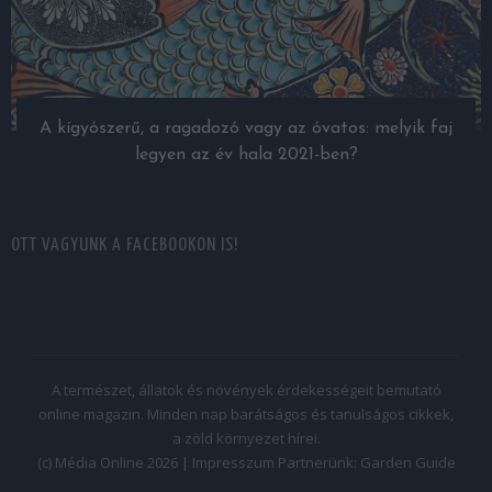
A kígyószerű, a ragadozó vagy az óvatos: melyik faj
legyen az év hala 2021-ben?
OTT VAGYUNK A FACEBOOKON IS!
A természet, állatok és növények érdekességeit bemutató
online magazin. Minden nap barátságos és tanulságos cikkek,
a zöld környezet hírei.
(c) Média Online 2026 |
Impresszum
Partnerünk:
Garden Guide