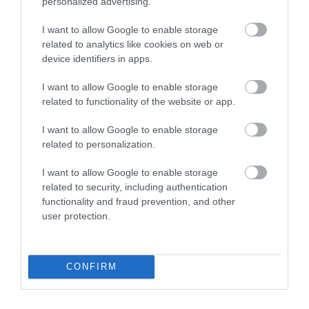
personalized advertising.
I want to allow Google to enable storage
related to analytics like cookies on web or
device identifiers in apps.
I want to allow Google to enable storage
related to functionality of the website or app.
A KOALA EVOLÚCIÓS MÚLTJA
A KORALLZÁTONY NEM CSAK
SOKKAL DRÁMAIBB, MINT A
SZÍNES HALAKBÓL ÁLL: MOST
I want to allow Google to enable storage
NYUGODT
500 EDDIG ISMERETLEN
related to personalization.
EUKALIPTUSZRÁGCSÁLÁS
LAKÓJÁT MUTATTA MEG
SUGALLJA
2026-08-06
I want to allow Google to enable storage
2026-08-07
related to security, including authentication
functionality and fraud prevention, and other
user protection.
CONFIRM