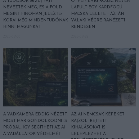
A TUDÓSOK 262 ÚJ FAJT
ÖTVEN ÉVIG ROSSZ NÉVEN
NEVEZTEK MEG, ÉS A FÖLD
LAPULT EGY KARDFOGÚ
MEGINT FINOMAN JELEZTE:
MACSKA LELETE – AZTÁN
KORAI MÉG MINDENTUDÓNAK
VALAKI VÉGRE RÁNÉZETT
HINNI MAGUNKAT
RENDESEN
2026-07-30
2026-07-28
A VADKAMERA EDDIG NÉZETT,
AZ AI NEMCSAK KÉPEKET
MOST MÁR GONDOLKODNI IS
RAJZOL: REJTETT
PRÓBÁL: ÍGY SEGÍTHETI AZ AI
KIHALÁSOKAT IS
A VADÁLLATOK VÉDELMÉT
LELEPLEZHET A