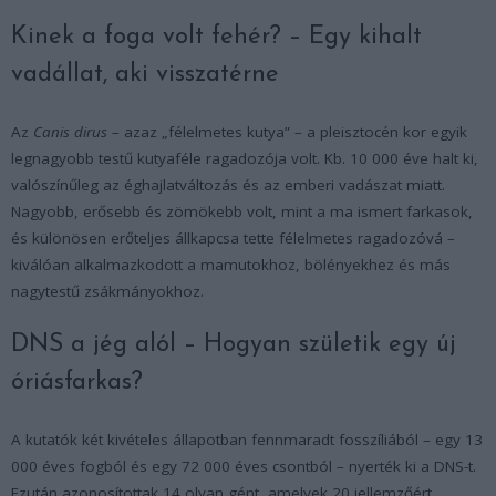
Kinek a foga volt fehér? – Egy kihalt
vadállat, aki visszatérne
Az
Canis dirus
– azaz „félelmetes kutya” – a pleisztocén kor egyik
legnagyobb testű kutyaféle ragadozója volt. Kb. 10 000 éve halt ki,
valószínűleg az éghajlatváltozás és az emberi vadászat miatt.
Nagyobb, erősebb és zömökebb volt, mint a ma ismert farkasok,
és különösen erőteljes állkapcsa tette félelmetes ragadozóvá –
kiválóan alkalmazkodott a mamutokhoz, bölényekhez és más
nagytestű zsákmányokhoz.
DNS a jég alól – Hogyan születik egy új
óriásfarkas?
A kutatók két kivételes állapotban fennmaradt fosszíliából – egy 13
000 éves fogból és egy 72 000 éves csontból – nyerték ki a DNS-t.
Ezután azonosítottak 14 olyan gént, amelyek 20 jellemzőért