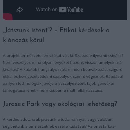
„Játszunk istent”? – Etikai kérdések a
klónozás körül
A projekt természetesen vitákat vált ki. Szabad-e ilyesmit csinálni?
Nem veszélyes-e, ha olyan lényeket hozunk vissza, amelyek már
kihaltak? A kutatók hangsúlyozzák: minden beavatkozást szigorú
etikai és környezetvédelmi szabályok szerint végeznek. Ráadásul
az ilyen technológiák jövője a veszélyeztetett fajok genetikai
támogatása lehet – nem csupán a múlt feltámasztása.
Jurassic Park vagy ökológiai lehetőség?
A kérdés adott: csak játszunk a tudománnyal, vagy valóban
segíthetünk a természetnek ezzel a tudással? Az óriásfarkas-