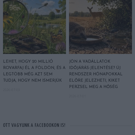
LEHET, HOGY 20 MILLIÓ
JÖN A VADÁLLATOK
ROVARFAJ ÉL A FÖLDÖN, ÉS A
IDŐJÁRÁS-JELENTÉSE? ÚJ
LEGTÖBB MÉG AZT SEM
RENDSZER HÓNAPOKKAL
TUDJA, HOGY NEM ISMERJÜK
ELŐRE JELEZHETI, KIKET
PERZSEL MEG A HŐSÉG
2026-07-03
2026-07-01
OTT VAGYUNK A FACEBOOKON IS!