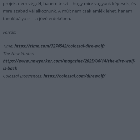
projekt nem végcél, hanem teszt – hogy mire vagyunk képesek, és
mire szabad vállalkoznunk. A múlt nem csak emlék lehet, hanem
tanulópálya is – a jövő érdekében.
Forrás:
Time:
https://time.com/7274542/colossal-dire-wolf
/
The New Yorker:
https://www.newyorker.com/magazine/2025/04/14/the-dire-wolf-
is-back
Colossal Biosciences:
https://colossal.com/direwolf/