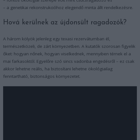
– a genetikai rekonstrukcióhoz elegendő minta állt rendelkezésre.
Hová kerülnek az újdonsült ragadozók?
A három kölyök jelenleg egy texasi rezervátumban él,
természetközeli, de zárt környezetben. A kutatók szorosan figyelik
őket: hogyan nőnek, hogyan viselkednek, mennyiben térnek el a
mai farkasoktól. Egyelőre szó sincs vadonba engedésről – ez csak
akkor lehetne reális, ha biztosítani lehetne ökológiailag
fenntartható, biztonságos környezetet.