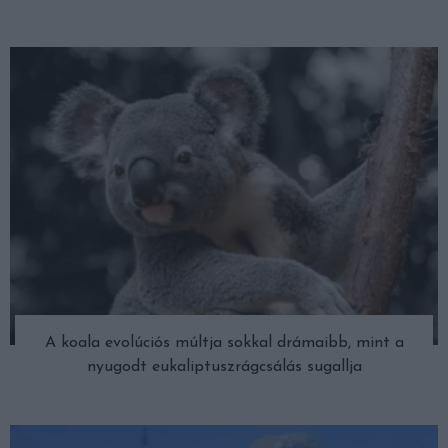
A koala evolúciós múltja sokkal drámaibb, mint a
nyugodt eukaliptuszrágcsálás sugallja