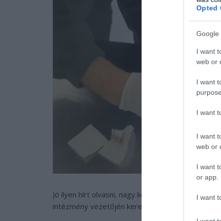
Opted 
Google 
I want t
web or d
I want t
purpose
I want 
I want t
web or d
I want t
or app.
Jó ilyen hírt olvasni, nagy köszönet jár mindenkine
I want t
intézmény vezetőjén keresztül az Állatkert szak
I want t