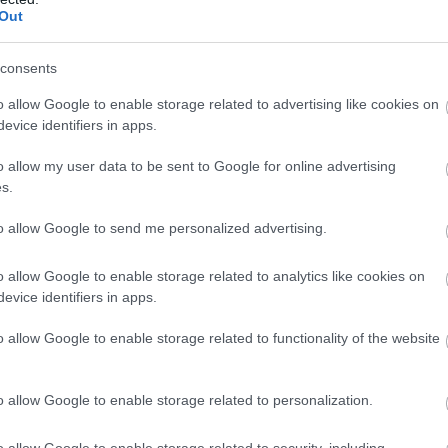
Out
consents
o allow Google to enable storage related to advertising like cookies on
evice identifiers in apps.
o allow my user data to be sent to Google for online advertising
s.
to allow Google to send me personalized advertising.
o allow Google to enable storage related to analytics like cookies on
evice identifiers in apps.
o allow Google to enable storage related to functionality of the website
k! A képeket feltöltő felhasználótól kezdve, a helyi oktatási
o allow Google to enable storage related to personalization.
embergárdájáig!
o allow Google to enable storage related to security, including