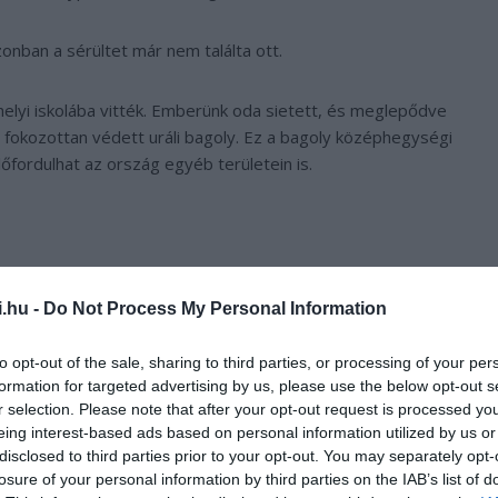
onban a sérültet már nem találta ott.
helyi iskolába vitték. Emberünk oda sietett, és meglepődve
 fokozottan védett uráli bagoly. Ez a bagoly középhegységi
lőfordulhat az ország egyéb területein is.
i.hu -
Do Not Process My Personal Information
to opt-out of the sale, sharing to third parties, or processing of your per
formation for targeted advertising by us, please use the below opt-out s
r selection. Please note that after your opt-out request is processed y
eing interest-based ads based on personal information utilized by us or
disclosed to third parties prior to your opt-out. You may separately opt-
losure of your personal information by third parties on the IAB’s list of