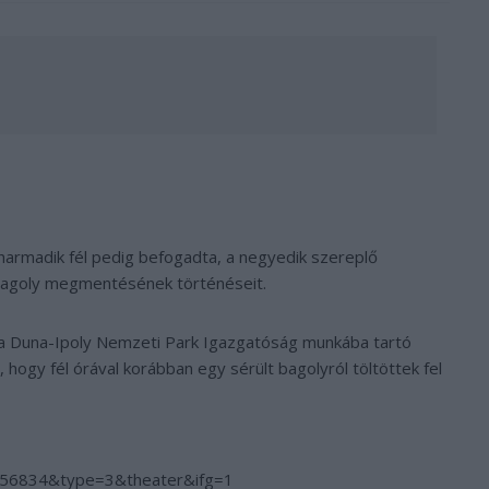
a harmadik fél pedig befogadta, a negyedik szereplő
i bagoly megmentésének történéseit.
 a Duna-Ipoly Nemzeti Park Igazgatóság munkába tartó
, hogy fél órával korábban egy sérült bagolyról töltöttek fel
56834&type=3&theater&ifg=1