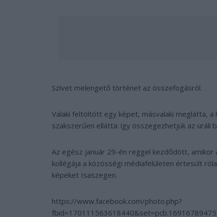
Szívet melengető történet az összefogásról.
Valaki feltöltött egy képet, másvalaki meglátta, 
szakszerűen ellátta: így összegezhetjük az urál
Az egész január 29-én reggel kezdődött, amikor
kollégája a közösségi médiafelületen értesült róla
képeket Isaszegen.
https://www.facebook.com/photo.php?
fbid=170111563618440&set=pcb.16916789475