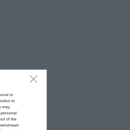
sonal or
ection to
ou may
 personal
out of the
 downstream