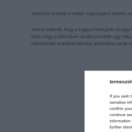
Kitérővel azonnal a madár segítségére sietett, az
Hamar kiderült, hogy a baglyot befogták, és egy 
látta, hogy a dobozban várakozó madár egy ritka,
háborítatlan erdőkben fészkel, kóborlásai során e
termeszet
If you wish 
sensitive in
confirm you
continue se
information 
further disc