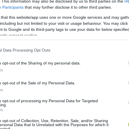
. This information may also be disclosed by us to third parties on the
IA
Participants
that may further disclose it to other third parties.
zemeit nem tudta kinyitni, a csőréből véres váladék
 that this website/app uses one or more Google services and may gath
 szerencsére nem voltak. A sokkos állapotban levő, erősen
including but not limited to your visit or usage behaviour. You may click 
ére szállították, ahol azonnali és szakszerű állatorvosi
 to Google and its third-party tags to use your data for below specifi
dt madár azonnali folyadékpótlásához vénakanült kellett
ogle consent section.
aboratóriumi vizsgálatok eredményei alapján megkezdték a
mek ellátása, valamint az állat általános roborálása is
l Data Processing Opt Outs
o opt-out of the Sharing of my personal data.
In
o opt-out of the Sale of my Personal Data.
In
to opt-out of processing my Personal Data for Targeted
ing.
In
o opt-out of Collection, Use, Retention, Sale, and/or Sharing
ersonal Data that Is Unrelated with the Purposes for which it
lected.