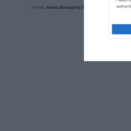
authenti
Forrás:
www.dunaipoly.hu