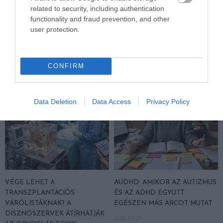
DAVID ATTENBOROUGH 100
NOBEL-DÍJAT KAPOTT EGY
related to security, including authentication
ÉVES: AZ EMBER, AKI
FÉREGÉRT – CSAK ÉPPEN NEM
functionality and fraud prevention, and other
MEGTANÍTOTTA A VILÁGNAK,
AZ OKOZTA A RÁKOT
user protection.
HOGYAN KELL NÉZNI A
2026-04-23
TERMÉSZETET
2026-05-08
CONFIRM
Data Deletion
Data Access
Privacy Policy
VÉGE LEHET A
AUDHD: AMIKOR AZ AUTIZMUS
TRANSZPLANTÁCIÓS
ÉS AZ ADHD EGYÜTT
VÁRÓLISTÁKNAK? A
EGÉSZEN MÁS ARCOT MUTAT
DISZNÓSZERVEK ÁTÍRHATJÁK
2026-04-21