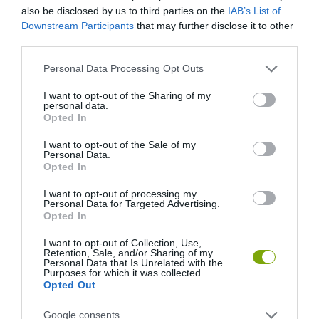
also be disclosed by us to third parties on the
IAB’s List of
Downstream Participants
that may further disclose it to other
third parties.
ELŐZŐ CIKK
Please note that this website/app uses one or more Google
Personal Data Processing Opt Outs
A HEATHROW BÁJOS MACKÓI ISMÉT ITT VANNAK, ÉS MEGINT
services and may gather and store information including but
KÖNNYEKET CSALNAK A SZEMÜNKBE
not limited to your visit or usage behaviour. You may click to
I want to opt-out of the Sharing of my
personal data.
grant or deny consent to Google and its third-party tags to
Opted In
use your data for below specified purposes in below Google
KÖVETKEZŐ CIKK
consent section.
I want to opt-out of the Sale of my
13 ZEN KERTECSKE AZ ÍRÓASZTALOD SARKÁRA
Personal Data.
Opted In
I want to opt-out of processing my
Personal Data for Targeted Advertising.
HASONLÓ ÉRDEKESSÉGEK
Opted In
I want to opt-out of Collection, Use,
Retention, Sale, and/or Sharing of my
Personal Data that Is Unrelated with the
Purposes for which it was collected.
Opted Out
Google consents