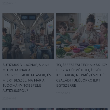
2026-04-14
AUTIZMUS VILÁGNAPJA 2026:
TOJÁSFESTÉSI TECHNIKÁK: ÍGY
MIT MUTATNAK A
LESZ A HÚSVÉTI TOJÁSBÓL
LEGFRISSEBB KUTATÁSOK, ÉS
KIS LABOR, NÉPMŰVÉSZET ÉS
MIÉRT BESZÉL MA MÁR A
CSALÁDI TÚLÉLŐPROJEKT
TUDOMÁNY TÖBBFÉLE
EGYSZERRE
AUTIZMUSRÓL?
2026-04-01
2026-04-02