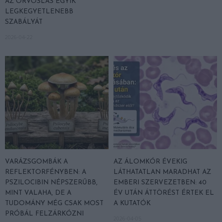
AZ ORVOSLÁS EGYIK
LEGKEGYETLENEBB
SZABÁLYÁT
2026-04-22
VARÁZSGOMBÁK A
AZ ÁLOMKÓR ÉVEKIG
REFLEKTORFÉNYBEN: A
LÁTHATATLAN MARADHAT AZ
PSZILOCIBIN NÉPSZERŰBB,
EMBERI SZERVEZETBEN: 40
MINT VALAHA, DE A
ÉV UTÁN ÁTTÖRÉST ÉRTEK EL
TUDOMÁNY MÉG CSAK MOST
A KUTATÓK
PRÓBÁL FELZÁRKÓZNI
2026-04-05