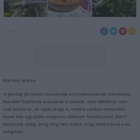
2018-11-14
Marokkó aranya.
Argánolaj: jól ismert összetevője kozmetikumoknak, krémeknek.
Marokkó folyékony aranyának is nevezik, nem véletlenül: nem
csak kincset ér, de olyan drága is, mintha valóban nemesfém
lenne. Már egy picike üvegcse is többezer forintba kerül. Miért? –
kérdezzük addig, amíg meg nem tudjuk, hogy miként kerül a kis
üvegekbe.