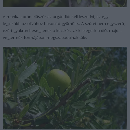
A munka során először az argándiót kell leszedni, ez egy
leginkább az olívához hasonító gyümölcs. A szüret nem egyszerű,
ezért gyakran besegítenek a kecskék, akik lelegelik a diót majd…
végtermék formájában megszabadulnak tőle.