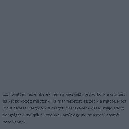
Ezt követően (az emberek, nem a kecskék) megpörkölik a csontárt
és két kő között megtörik. Ha már félbetört, kiszedik a magot. Most
jön a neheze! Megőrölik a magot, összekeverik vízzel, majd addig
dörgölgetik, gyúrják a kezeikkel, amíg egy gyurmaszerű pasztát
nem kapnak.