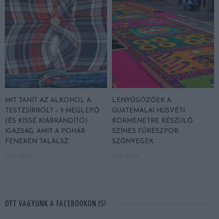
MIT TANÍT AZ ALKOHOL A
LENYŰGÖZŐEK A
TESTZSÍRRÓL? – 5 MEGLEPŐ
GUATEMALAI HÚSVÉTI
(ÉS KISSÉ KIÁBRÁNDÍTÓ)
KÖRMENETRE KÉSZÜLŐ
IGAZSÁG, AMIT A POHÁR
SZÍNES FŰRÉSZPOR
FENEKÉN TALÁLSZ
SZŐNYEGEK
2026-03-31
2026-03-26
OTT VAGYUNK A FACEBOOKON IS!