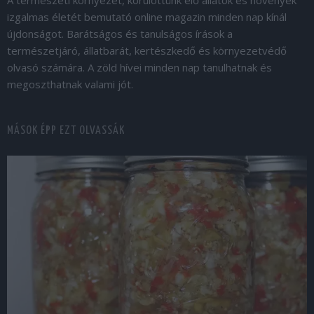
A természeti környezet, körülöttünk élő állatok és növények
izgalmas életét bemutató online magazin minden nap kínál
újdonságot. Barátságos és tanulságos írások a
természetjáró, állatbarát, kertészkedő és környezetvédő
olvasó számára. A zöld hívei minden nap tanulhatnak és
megoszthatnak valami jót.
MÁSOK ÉPP EZT OLVASSÁK