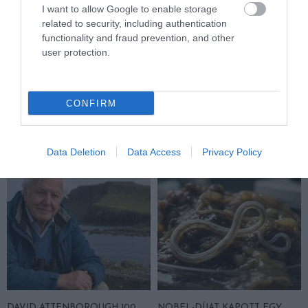
I want to allow Google to enable storage
related to security, including authentication
functionality and fraud prevention, and other
user protection.
EGY ELSÜLLYEDT HAJÓ
NEM MINDENKI MENEKÜLT
TEXTILJEI ÚJRA ÖSSZEÁLLTAK:
POMPEJIBEN: LEHET, HOGY
A RUHA, AMELY TÚLÉLTE A
EGY ORVOS A VÉGSŐKIG
CONFIRM
TENGERT
SEGÍTENI PRÓBÁLT
2026-06-29
2026-06-23
Data Deletion
Data Access
Privacy Policy
DAVID ATTENBOROUGH 100
NOBEL-DÍJAT KAPOTT EGY