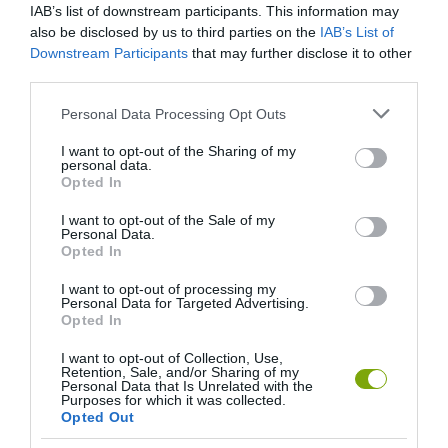
IAB’s list of downstream participants. This information may
also be disclosed by us to third parties on the
IAB’s List of
Downstream Participants
that may further disclose it to other
third parties.
Please note that this website/app uses one or more Google
Personal Data Processing Opt Outs
services and may gather and store information including but
not limited to your visit or usage behaviour. You may click to
I want to opt-out of the Sharing of my
personal data.
grant or deny consent to Google and its third-party tags to
Opted In
use your data for below specified purposes in below Google
consent section.
I want to opt-out of the Sale of my
Personal Data.
Opted In
I want to opt-out of processing my
Personal Data for Targeted Advertising.
Opted In
I want to opt-out of Collection, Use,
Retention, Sale, and/or Sharing of my
Personal Data that Is Unrelated with the
Purposes for which it was collected.
Opted Out