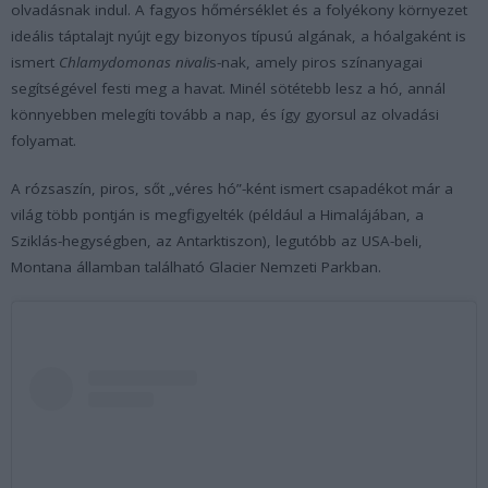
olvadásnak indul. A fagyos hőmérséklet és a folyékony környezet
ideális táptalajt nyújt egy bizonyos típusú algának, a hóalgaként is
ismert
Chlamydomonas nivali
s-nak, amely piros színanyagai
segítségével festi meg a havat. Minél sötétebb lesz a hó, annál
könnyebben melegíti tovább a nap, és így gyorsul az olvadási
folyamat.
A rózsaszín, piros, sőt „véres hó”-ként ismert csapadékot már a
világ több pontján is megfigyelték (például a Himalájában, a
Sziklás-hegységben, az Antarktiszon), legutóbb az USA-beli,
Montana államban található Glacier Nemzeti Parkban.