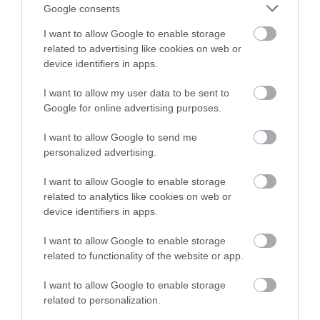
Google consents
ELŐZŐ CIKK
I want to allow Google to enable storage
related to advertising like cookies on web or
BŐRALMA, PÓNYIK, TARTÓS GUSZTÁV – TELEPÍTSÜNK
device identifiers in apps.
KÜLÖNLEGES MAGYAR GYÜMÖLCSFAJTÁKAT!
I want to allow my user data to be sent to
Google for online advertising purposes.
KÖVETKEZŐ CIKK
FEBRUÁRBAN SEM KÉSŐ HAGYMÁSOKAT ÜLTETNI, HA
I want to allow Google to send me
LEMARADTÁL AZ ŐSZI IDŐPONTRÓL!
personalized advertising.
I want to allow Google to enable storage
related to analytics like cookies on web or
HASONLÓ ÉRDEKESSÉGEK
device identifiers in apps.
I want to allow Google to enable storage
related to functionality of the website or app.
I want to allow Google to enable storage
related to personalization.