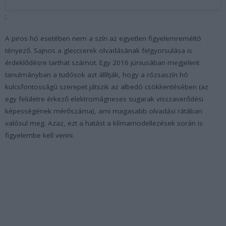
;
A piros hó esetében nem a szín az egyetlen figyelemreméltó
tényező. Sajnos a gleccserek olvadásának felgyorsulása is
érdeklődésre tarthat számot. Egy 2016 júniusában megjelent
tanulmányban a tudósok azt állítják, hogy a rózsaszín hó
kulcsfontosságú szerepet játszik az albedó csökkentésében (az
egy felületre érkező elektromágneses sugarak visszaverődési
képességének mérőszáma), ami magasabb olvadási rátában
valósul meg. Azaz, ezt a hatást a klímamodellezések során is
figyelembe kell venni.