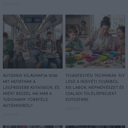
2026-04-14
AUTIZMUS VILÁGNAPJA 2026:
TOJÁSFESTÉSI TECHNIKÁK: ÍGY
MIT MUTATNAK A
LESZ A HÚSVÉTI TOJÁSBÓL
LEGFRISSEBB KUTATÁSOK, ÉS
KIS LABOR, NÉPMŰVÉSZET ÉS
MIÉRT BESZÉL MA MÁR A
CSALÁDI TÚLÉLŐPROJEKT
TUDOMÁNY TÖBBFÉLE
EGYSZERRE
AUTIZMUSRÓL?
2026-04-01
2026-04-02