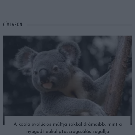
CÍMLAPON
A koala evolúciós múltja sokkal drámaibb, mint a
nyugodt eukaliptuszrágcsálás sugallja