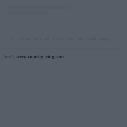
Justin Cuomo (@met_club_fiu) által megosztott bejegyzés
Forrás:
www.countryliving.com