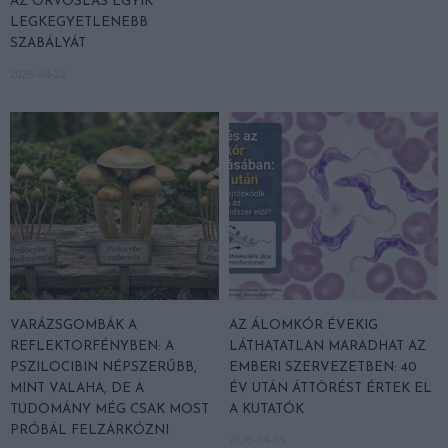
AZ ORVOSLÁS EGYIK
LEGKEGYETLENEBB
SZABÁLYÁT
2026-04-22
VARÁZSGOMBÁK A
AZ ÁLOMKÓR ÉVEKIG
REFLEKTORFÉNYBEN: A
LÁTHATATLAN MARADHAT AZ
PSZILOCIBIN NÉPSZERŰBB,
EMBERI SZERVEZETBEN: 40
MINT VALAHA, DE A
ÉV UTÁN ÁTTÖRÉST ÉRTEK EL
TUDOMÁNY MÉG CSAK MOST
A KUTATÓK
PRÓBÁL FELZÁRKÓZNI
2026-04-05