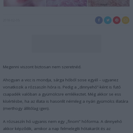
2018-02-05
Megenni viszont biztosan nem szeretnéd.
Ahogyan a vicc is mondja, sárga hóból sose egyél – ugyanez
vonatkozik a rózsaszín hóra is. Pedig a „dinnyehó”-ként is futó
csapadék valóban a gyümölcsre emlékeztet. Még akkor se ess
kísértésbe, ha az illata is hasonlít némileg a nyári gyümölcs illatára
(merthogy állítólag igen).
A rózsaszín hó ugyanis nem egy „finom” hóforma. A dinnyehó
akkor képződik, amikor a nap felmelegíti hótakarót és az