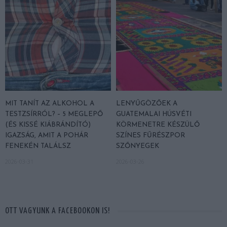
MIT TANÍT AZ ALKOHOL A
LENYŰGÖZŐEK A
TESTZSÍRRÓL? – 5 MEGLEPŐ
GUATEMALAI HÚSVÉTI
(ÉS KISSÉ KIÁBRÁNDÍTÓ)
KÖRMENETRE KÉSZÜLŐ
IGAZSÁG, AMIT A POHÁR
SZÍNES FŰRÉSZPOR
FENEKÉN TALÁLSZ
SZŐNYEGEK
2026-03-31
2026-03-26
OTT VAGYUNK A FACEBOOKON IS!