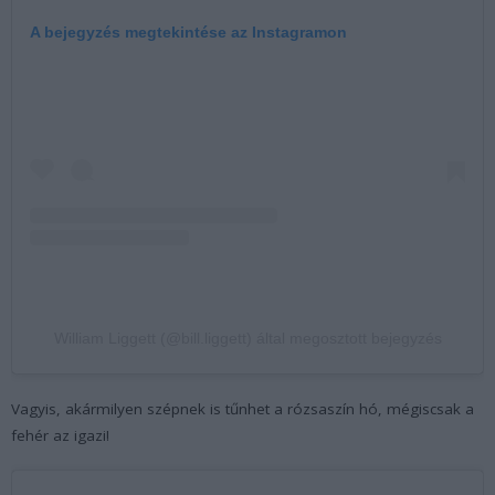
A bejegyzés megtekintése az Instagramon
William Liggett (@bill.liggett) által megosztott bejegyzés
Vagyis, akármilyen szépnek is tűnhet a rózsaszín hó, mégiscsak a
fehér az igazi!