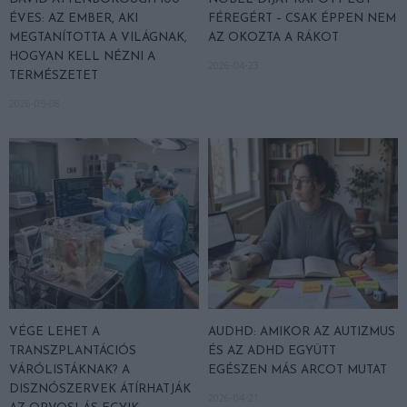
ÉVES: AZ EMBER, AKI
FÉREGÉRT – CSAK ÉPPEN NEM
MEGTANÍTOTTA A VILÁGNAK,
AZ OKOZTA A RÁKOT
HOGYAN KELL NÉZNI A
2026-04-23
TERMÉSZETET
2026-05-08
VÉGE LEHET A
AUDHD: AMIKOR AZ AUTIZMUS
TRANSZPLANTÁCIÓS
ÉS AZ ADHD EGYÜTT
VÁRÓLISTÁKNAK? A
EGÉSZEN MÁS ARCOT MUTAT
DISZNÓSZERVEK ÁTÍRHATJÁK
2026-04-21