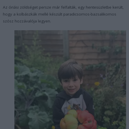
Az óriási zöldséget persze már felfalták, egy hentesüzletbe került,
hogy a kolbászkák mellé készült paradicsomos-bazsalikomos
szósz hozzávalója legyen.