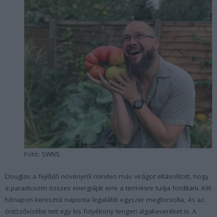
Fotó: SWNS
Douglas a fejlődő növényről minden más virágot eltávolított, hogy
a paradicsom összes energiáját erre a termésre tudja fordítani. Két
hónapon keresztül naponta legalább egyszer meglocsolta, és az
öntözővízébe tett egy kis folyékony tengeri algakeveréket is. A