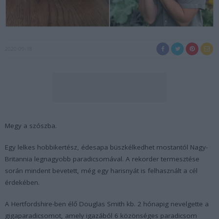
2020-09-18
Megy a szószba.
Egy lelkes hobbikertész, édesapa büszkélkedhet mostantól Nagy-
Britannia legnagyobb paradicsomával. A rekorder termesztése
során mindent bevetett, még egy harisnyát is felhasznált a cél
érdekében.
A Hertfordshire-ben élő Douglas Smith kb. 2 hónapig nevelgette a
gigaparadicsomot, amely igazából 6 közönséges paradicsom