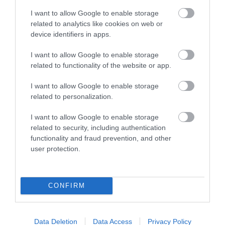
I want to allow Google to enable storage
related to analytics like cookies on web or
device identifiers in apps.
I want to allow Google to enable storage
related to functionality of the website or app.
I want to allow Google to enable storage
NEM CSAK A FÖLD
HŐKUPOLA MAGYARORSZÁG
related to personalization.
SZOMJAZIK: LÉGKÖRI ASZÁLY
FELETT: MI EZ A LÁTHATATLAN
SZÍVJA KI A VIZET A
FEDŐ, ÉS MI TÖRTÉNIK
I want to allow Google to enable storage
NÖVÉNYEKBŐL
ALATTA A TERMÉSZETTEL?
related to security, including authentication
functionality and fraud prevention, and other
2026-08-04
2026-08-03
user protection.
CONFIRM
Data Deletion
Data Access
Privacy Policy