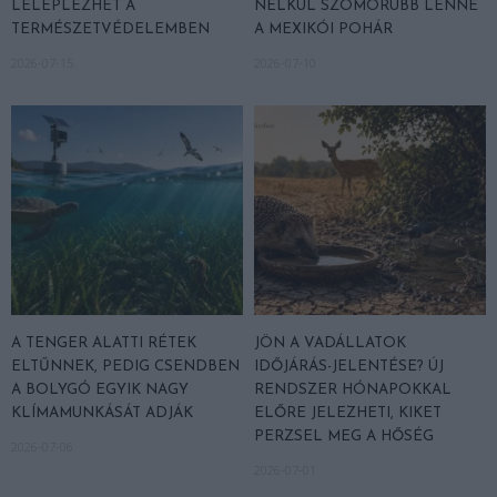
LELEPLEZHET A
NÉLKÜL SZOMORÚBB LENNE
TERMÉSZETVÉDELEMBEN
A MEXIKÓI POHÁR
2026-07-15
2026-07-10
A TENGER ALATTI RÉTEK
JÖN A VADÁLLATOK
ELTŰNNEK, PEDIG CSENDBEN
IDŐJÁRÁS-JELENTÉSE? ÚJ
A BOLYGÓ EGYIK NAGY
RENDSZER HÓNAPOKKAL
KLÍMAMUNKÁSÁT ADJÁK
ELŐRE JELEZHETI, KIKET
PERZSEL MEG A HŐSÉG
2026-07-06
2026-07-01