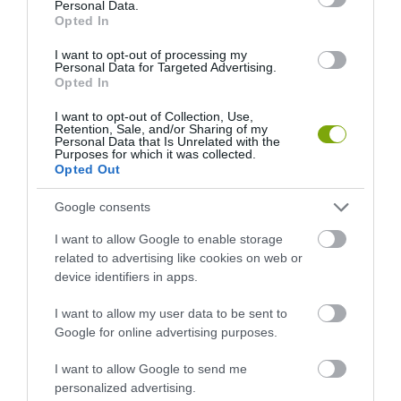
Personal Data.
Opted In
I want to opt-out of processing my
Personal Data for Targeted Advertising.
Opted In
I want to opt-out of Collection, Use,
ELŐZŐ CIKK
Retention, Sale, and/or Sharing of my
Personal Data that Is Unrelated with the
BÜSZKE VAGY A KOMPOSZTÁLÓDRA? NEVEZD A
Purposes for which it was collected.
SZÉPSÉGVERSENYRE!
Opted Out
Google consents
KÖVETKEZŐ CIKK
I want to allow Google to enable storage
2 MILLIÓ NAPRAFORGÓT ÜLTETETT A KARANTÉN ALATT EGY
related to advertising like cookies on web or
FARMER, HOGY ÖRÖMET VARÁZSOLJON AZ ARCOKRA
device identifiers in apps.
I want to allow my user data to be sent to
Google for online advertising purposes.
HASONLÓ ÉRDEKESSÉGEK
I want to allow Google to send me
personalized advertising.