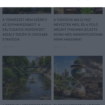
A TERMÉSZET NEM SZERETI
A TUDÓSOK 262 ÚJ FAJT
AZ EGYHANGÚSÁGOT: A
NEVEZTEK MEG, ÉS A FÖLD
VÁLTOZATOS NÖVÉNYZET
MEGINT FINOMAN JELEZTE:
ASZÁLY IDEJÉN IS OKOSABB
KORAI MÉG MINDENTUDÓNAK
STRATÉGIA
HINNI MAGUNKAT
2026-07-31
2026-07-30