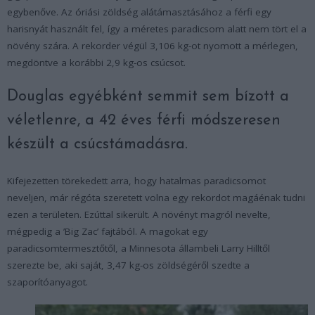
egybenőve. Az óriási zöldség alátámasztásához a férfi egy
harisnyát használt fel, így a méretes paradicsom alatt nem tört el a
növény szára. A rekorder végül 3,106 kg-ot nyomott a mérlegen,
megdöntve a korábbi 2,9 kg-os csúcsot.
Douglas egyébként semmit sem bízott a
véletlenre, a 42 éves férfi módszeresen
készült a csúcstámadásra.
Kifejezetten törekedett arra, hogy hatalmas paradicsomot
neveljen, már régóta szeretett volna egy rekordot magáénak tudni
ezen a területen. Ezúttal sikerült. A növényt magról nevelte,
mégpedig a ’Big Zac’ fajtából. A magokat egy
paradicsomtermesztőtől, a Minnesota állambeli Larry Hilltől
szerezte be, aki saját, 3,47 kg-os zöldségéről szedte a
szaporítóanyagot.