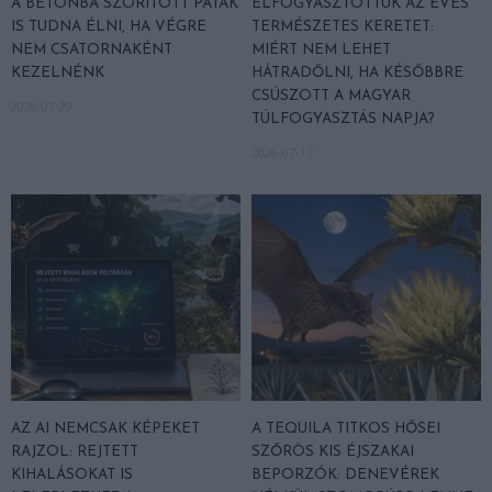
A BETONBA SZORÍTOTT PATAK
ELFOGYASZTOTTUK AZ ÉVES
IS TUDNA ÉLNI, HA VÉGRE
TERMÉSZETES KERETET:
NEM CSATORNAKÉNT
MIÉRT NEM LEHET
KEZELNÉNK
HÁTRADŐLNI, HA KÉSŐBBRE
CSÚSZOTT A MAGYAR
2026-07-29
TÚLFOGYASZTÁS NAPJA?
2026-07-17
AZ AI NEMCSAK KÉPEKET
A TEQUILA TITKOS HŐSEI
RAJZOL: REJTETT
SZŐRÖS KIS ÉJSZAKAI
KIHALÁSOKAT IS
BEPORZÓK: DENEVÉREK