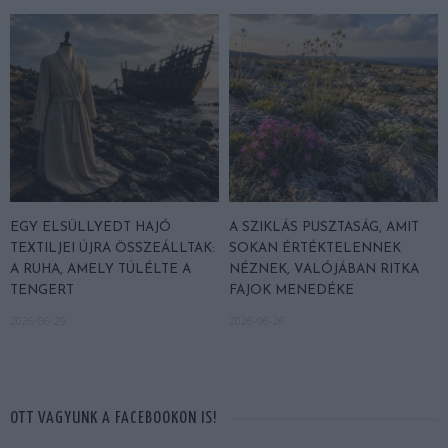
EGY ELSÜLLYEDT HAJÓ
A SZIKLÁS PUSZTASÁG, AMIT
TEXTILJEI ÚJRA ÖSSZEÁLLTAK:
SOKAN ÉRTÉKTELENNEK
A RUHA, AMELY TÚLÉLTE A
NÉZNEK, VALÓJÁBAN RITKA
TENGERT
FAJOK MENEDÉKE
2026-06-29
2026-06-26
OTT VAGYUNK A FACEBOOKON IS!