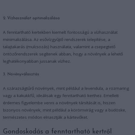
2. Vízhasználat optimalizálása
A fenntartható kertekben kiemelt fontosságú a vízhasználat
minimalizálása. Az esővízgyűjtő rendszerek telepítése, a
talajtakarás (mulcsozás) használata, valamint a csepegtető
öntözőrendszerek segítenek abban, hogy a növények a lehető
leghatékonyabban jussanak vízhez.
3. Növényválasztás
A szárazságtűrő növények, mint például a levendula, a rozmaring
vagy a kakukkfű, ideálisak egy fenntartható kerthez. Emellett
érdemes figyelembe venni a növények társítását is, hiszen
bizonyos növények, mint például a körömvirág vagy a büdöske,
természetes módon elriasztják a kártevőket.
Gondoskodás a fenntartható kertről