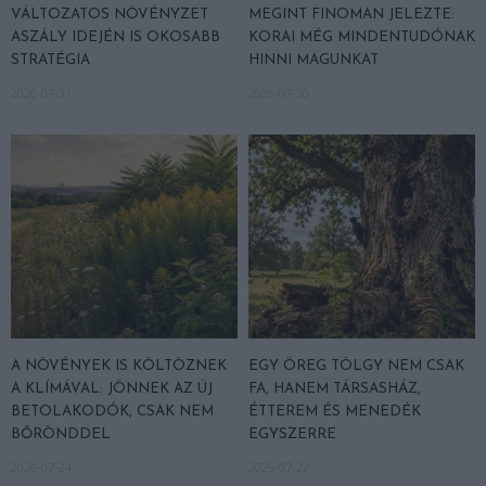
VÁLTOZATOS NÖVÉNYZET
MEGINT FINOMAN JELEZTE:
ASZÁLY IDEJÉN IS OKOSABB
KORAI MÉG MINDENTUDÓNAK
STRATÉGIA
HINNI MAGUNKAT
2026-07-31
2026-07-30
A NÖVÉNYEK IS KÖLTÖZNEK
EGY ÖREG TÖLGY NEM CSAK
A KLÍMÁVAL: JÖNNEK AZ ÚJ
FA, HANEM TÁRSASHÁZ,
BETOLAKODÓK, CSAK NEM
ÉTTEREM ÉS MENEDÉK
BŐRÖNDDEL
EGYSZERRE
2026-07-24
2026-07-22