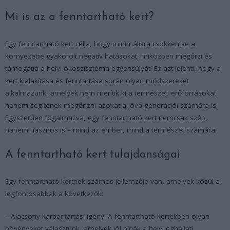
Mi is az a fenntartható kert?
Egy fenntartható kert célja, hogy minimálisra csökkentse a
környezetre gyakorolt negatív hatásokat, miközben megőrzi és
támogatja a helyi ökoszisztéma egyensúlyát. Ez azt jelenti, hogy a
kert kialakítása és fenntartása során olyan módszereket
alkalmazunk, amelyek nem merítik ki a természeti erőforrásokat,
hanem segítenek megőrizni azokat a jövő generációi számára is.
Egyszerűen fogalmazva, egy fenntartható kert nemcsak szép,
hanem hasznos is – mind az ember, mind a természet számára.
A fenntartható kert tulajdonságai
Egy fenntartható kertnek számos jellemzője van, amelyek közül a
legfontosabbak a következők:
– Alacsony karbantartási igény
: A fenntartható kertekben olyan
növényeket választunk, amelyek jól bírják a helyi éghajlati