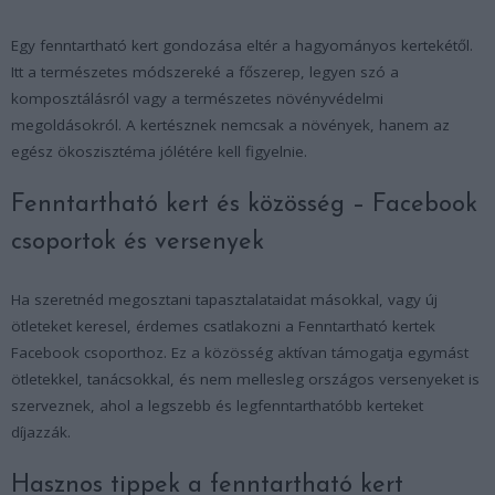
Egy fenntartható kert gondozása eltér a hagyományos kertekétől.
Itt a természetes módszereké a főszerep, legyen szó a
komposztálásról vagy a természetes növényvédelmi
megoldásokról. A kertésznek nemcsak a növények, hanem az
egész ökoszisztéma jólétére kell figyelnie.
Fenntartható kert és közösség – Facebook
csoportok és versenyek
Ha szeretnéd megosztani tapasztalataidat másokkal, vagy új
ötleteket keresel, érdemes csatlakozni a Fenntartható kertek
Facebook csoporthoz. Ez a közösség aktívan támogatja egymást
ötletekkel, tanácsokkal, és nem mellesleg országos versenyeket is
szerveznek, ahol a legszebb és legfenntarthatóbb kerteket
díjazzák.
Hasznos tippek a fenntartható kert