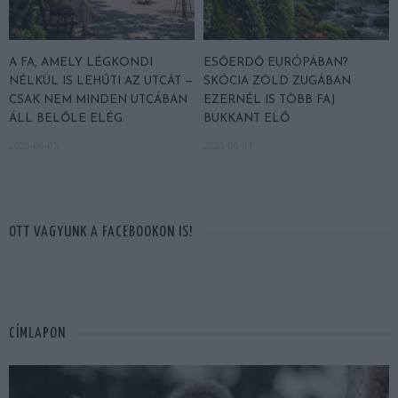
A FA, AMELY LÉGKONDI
ESŐERDŐ EURÓPÁBAN?
NÉLKÜL IS LEHŰTI AZ UTCÁT —
SKÓCIA ZÖLD ZUGÁBAN
CSAK NEM MINDEN UTCÁBAN
EZERNÉL IS TÖBB FAJ
ÁLL BELŐLE ELÉG
BUKKANT ELŐ
2026-06-05
2026-06-01
OTT VAGYUNK A FACEBOOKON IS!
CÍMLAPON