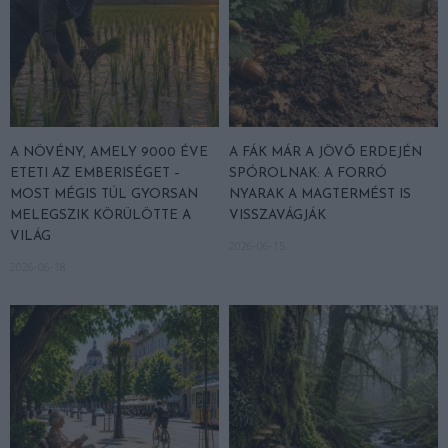
A NÖVÉNY, AMELY 9000 ÉVE
A FÁK MÁR A JÖVŐ ERDEJÉN
ETETI AZ EMBERISÉGET –
SPÓROLNAK: A FORRÓ
MOST MÉGIS TÚL GYORSAN
NYARAK A MAGTERMÉST IS
MELEGSZIK KÖRÜLÖTTE A
VISSZAVÁGJÁK
VILÁG
2026-06-15
2026-06-18