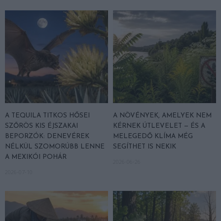
A TEQUILA TITKOS HŐSEI
A NÖVÉNYEK, AMELYEK NEM
SZŐRÖS KIS ÉJSZAKAI
KÉRNEK ÚTLEVELET — ÉS A
BEPORZÓK: DENEVÉREK
MELEGEDŐ KLÍMA MÉG
NÉLKÜL SZOMORÚBB LENNE
SEGÍTHET IS NEKIK
A MEXIKÓI POHÁR
2026-06-26
2026-07-10