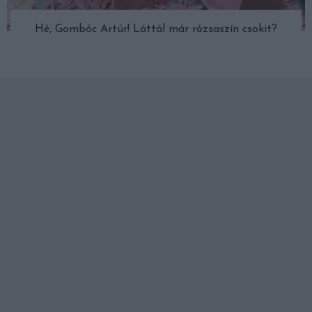
Hé, Gombóc Artúr! Láttál már rózsaszín csokit?