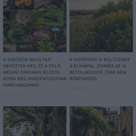
A TUDÓSOK 262 ÚJ FAJT
A NÖVÉNYEK IS KÖLTÖZNEK
NEVEZTEK MEG, ÉS A FÖLD
A KLÍMÁVAL: JÖNNEK AZ ÚJ
MEGINT FINOMAN JELEZTE:
BETOLAKODÓK, CSAK NEM
KORAI MÉG MINDENTUDÓNAK
BŐRÖNDDEL
HINNI MAGUNKAT
2026-07-24
2026-07-30