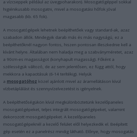
a vízcseppek például az üvegpoharakon). Mosogatógéppel sokkal
higiénikusabb mosogatni, mivel a mosogatási hőfok jóval
magasabb (kb. 65 fok).
A mosogatógépek lehetnek beépíthetőek vagy standard-ak, azaz
szabadon állók. Mindegyik darab más és más nagyságú, ez a
beépíthetőknél nagyon fontos, hiszen pontosan illeszkednie kell a
kívánt helyre. Általában nem haladja meg a szabványméretet, azaz
a 90cm-es magasságot (konyhapult magasság). Főként a
szélességük változó, de az sem jelentősen, ez függ attól, hogy
mekkora a kapacitásuk (6-14 terítékig). Helyük
a
mosogatóhoz
közel ajánlott mivel az áramellátáson kívül
vízbetáplálást és szennyvízelvezetést is igényelnek.
A beépíthetőségükön kívül megkülönböztetünk kezelőpaneles
mosogatógépeket, teljes integrált mosogatógépeket, valamint
dekorozott mosogatógépeket. A kezelőpaneles
mosogatógépeknél a kezelő felület elől helyezkedik el. Beépített
gép esetén ez a panelrész mindig látható. Előnye, hogy mosogatás