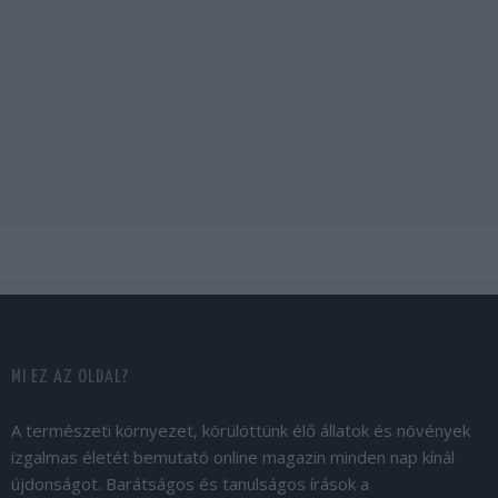
MI EZ AZ OLDAL?
A természeti környezet, körülöttünk élő állatok és növények
izgalmas életét bemutató online magazin minden nap kínál
újdonságot. Barátságos és tanulságos írások a