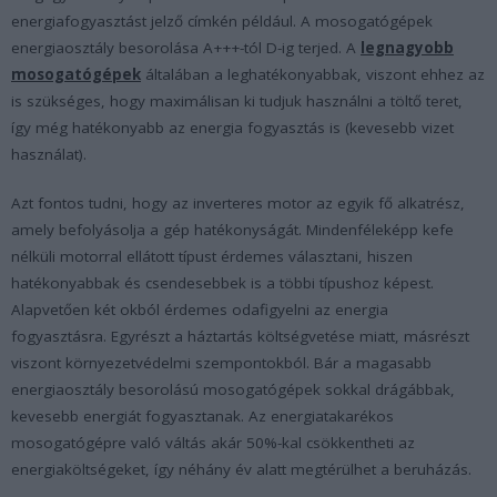
energiafogyasztást jelző címkén például. A mosogatógépek
energiaosztály besorolása A+++-tól D-ig terjed. A
legnagyobb
mosogatógépek
általában a leghatékonyabbak, viszont ehhez az
is szükséges, hogy maximálisan ki tudjuk használni a töltő teret,
így még hatékonyabb az energia fogyasztás is (kevesebb vizet
használat).
Azt fontos tudni, hogy az inverteres motor az egyik fő alkatrész,
amely befolyásolja a gép hatékonyságát. Mindenféleképp kefe
nélküli motorral ellátott típust érdemes választani, hiszen
hatékonyabbak és csendesebbek is a többi típushoz képest.
Alapvetően két okból érdemes odafigyelni az energia
fogyasztásra. Egyrészt a háztartás költségvetése miatt, másrészt
viszont környezetvédelmi szempontokból. Bár a magasabb
energiaosztály besorolású mosogatógépek sokkal drágábbak,
kevesebb energiát fogyasztanak. Az energiatakarékos
mosogatógépre való váltás akár 50%-kal csökkentheti az
energiaköltségeket, így néhány év alatt megtérülhet a beruházás.