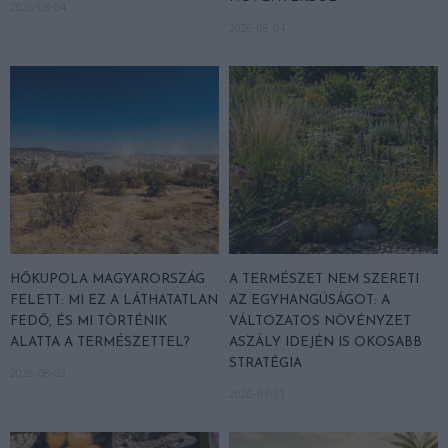
2026-08-04
2026-08-04
HŐKUPOLA MAGYARORSZÁG
A TERMÉSZET NEM SZERETI
FELETT: MI EZ A LÁTHATATLAN
AZ EGYHANGÚSÁGOT: A
FEDŐ, ÉS MI TÖRTÉNIK
VÁLTOZATOS NÖVÉNYZET
ALATTA A TERMÉSZETTEL?
ASZÁLY IDEJÉN IS OKOSABB
STRATÉGIA
2026-08-03
2026-07-31