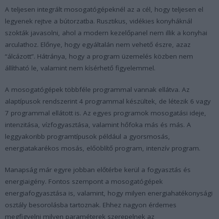
A teljesen integrált mosogatógépeknél az a cél, hogy teljesen el
legyenek rejtve a bútorzatba. Rusztikus, vidékies konyháknál
szokták javasolni, ahol a modern kezelőpanel nem illik a konyhai
arculathoz. Előnye, hogy egyáltalán nem vehető észre, azaz
“álcázott”. Hátránya, hogy a program üzemelés közben nem
állítható le, valamint nem kísérhető figyelemmel.
A mosogatógépek többféle programmal vannak ellátva. Az
alaptípusok rendszerint 4 programmal készültek, de létezik 6 vagy
7 programmal ellátott is. Az egyes programok mosogatási ideje,
intenzitása, vízfogyasztása, valamint hőfoka más és más. A
leggyakoribb programtípusok például a gyorsmosás,
energiatakarékos mosás, előöblítő program, intenzív program.
Manapság már egyre jobban előtérbe kerül a fogyasztás és
energiaigény. Fontos szempont a mosogatógépek
energiafogyasztása is, valamint, hogy milyen energiahatékonysági
osztály besorolásba tartoznak. Ehhez nagyon érdemes
megfigyelni milyen paraméterek szerepelnek az