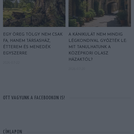
EGY ÖREG TÖLGY NEM CSAK
A KÁNIKULÁT NEM MINDIG
FA, HANEM TÁRSASHÁZ,
LÉGKONDIVAL GYŐZTÉK LE:
ÉTTEREM ÉS MENEDÉK
MIT TANULHATUNK A
EGYSZERRE
KÖZÉPKORI OLASZ
HÁZAKTÓL?
2026-07-22
2026-07-20
OTT VAGYUNK A FACEBOOKON IS!
CÍMLAPON