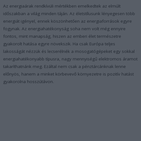
Az energiaárak rendkívüli mértékben emelkedtek az elmúlt
időszakban a világ minden táján. Az életstílusunk lényegesen több
energiát igényel, ennek köszönhetően az energiaforrások egyre
fogynak. Az energiahatékonyság soha nem volt még ennyire
fontos, mint manapság, hiszen az emberi élet természetre
gyakorolt hatása egyre növekszik. Ha csak Európa teljes
lakosságát nézzük és lecserélnék a mosogatógépeket egy sokkal
energiahatékonyabb típusra, nagy mennyiségű elektromos áramot
takaríthatnánk meg. Ezáltal nem csak a pénztárcánknak lenne
előnyös, hanem a minket körbevevő környezetre is pozitív hatást
gyakorolna hosszútávon.