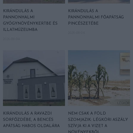
KIRÁNDULÁS A
KIRÁNDULÁS A
PANNONHALMI
PANNONHALMI FŐAPÁTSÁG
GYÓGYNÖVÉNYKERTBE ÉS
PINCÉSZETÉBE
ILLATMÚZEUMBA
2026-08-04
2026-08-04
KIRÁNDULÁS A RAVAZDI
NEM CSAK A FÖLD
SÖRFŐZDÉBE, A BENCÉS
SZOMJAZIK: LÉGKÖRI ASZÁLY
APÁTSÁG HABOS OLDALÁRA
SZÍVJA KI A VIZET A
NÖVÉNYEKBŐL