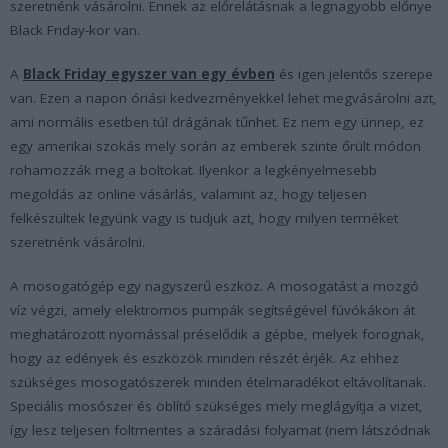
szeretnénk vásárolni. Ennek az előrelátásnak a legnagyobb előnye
Black Friday-kor van.
A
Black Friday egyszer van egy évben
és igen jelentős szerepe
van. Ezen a napon óriási kedvezményekkel lehet megvásárolni azt,
ami normális esetben túl drágának tűnhet. Ez nem egy ünnep, ez
egy amerikai szokás mely során az emberek szinte őrült módon
rohamozzák meg a boltokat. Ilyenkor a legkényelmesebb
megoldás az online vásárlás, valamint az, hogy teljesen
felkészültek legyünk vagy is tudjuk azt, hogy milyen terméket
szeretnénk vásárolni.
A mosogatógép egy nagyszerű eszköz. A mosogatást a mozgó
víz végzi, amely elektromos pumpák segítségével fúvókákon át
meghatározott nyomással préselődik a gépbe, melyek forognak,
hogy az edények és eszközök minden részét érjék. Az ehhez
szükséges mosogatószerek minden ételmaradékot eltávolítanak.
Speciális mosószer és öblítő szükséges mely meglágyítja a vizet,
így lesz teljesen foltmentes a száradási folyamat (nem látszódnak