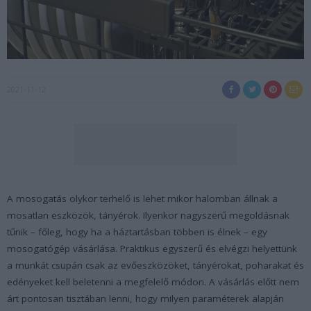
2021-11-12
A mosogatás olykor terhelő is lehet mikor halomban állnak a
mosatlan eszközök, tányérok. Ilyenkor nagyszerű megoldásnak
tűnik – főleg, hogy ha a háztartásban többen is élnek – egy
mosogatógép vásárlása. Praktikus egyszerű és elvégzi helyettünk
a munkát csupán csak az evőeszközöket, tányérokat, poharakat és
edényeket kell beletenni a megfelelő módon. A vásárlás előtt nem
árt pontosan tisztában lenni, hogy milyen paraméterek alapján