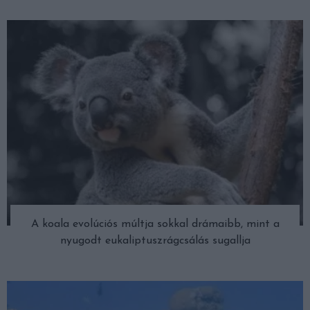
A koala evolúciós múltja sokkal drámaibb, mint a
nyugodt eukaliptuszrágcsálás sugallja