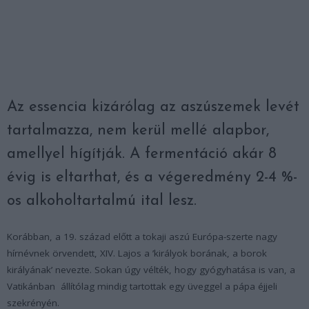
Az essencia kizárólag az aszúszemek levét
tartalmazza, nem kerül mellé alapbor,
amellyel hígítják. A fermentáció akár 8
évig is eltarthat, és a végeredmény 2-4 %-
os alkoholtartalmú ital lesz.
Korábban, a 19. század előtt a tokaji aszú Európa-szerte nagy
hírnévnek örvendett, XIV. Lajos a ’királyok borának, a borok
királyának’ nevezte. Sokan úgy vélték, hogy gyógyhatása is van, a
Vatikánban állítólag mindig tartottak egy üveggel a pápa éjjeli
szekrényén.