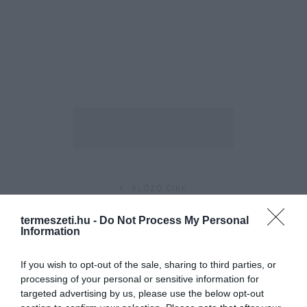
ELŐZŐ CIKK
ÉLŐBEN A FEKETEGÓLYA-MOZIBÓL: EGY PÁR TÜSTÉNKEDIK,
termeszeti.hu -
Do Not Process My Personal
TÓBIÁS MÉG SEHOL
Information
If you wish to opt-out of the sale, sharing to third parties, or
KÖVETKEZŐ CIKK
processing of your personal or sensitive information for
ZOLTÁN, A GEMENCI FEKETE GÓLYA MÁR EURÓPÁBAN VAN,
targeted advertising by us, please use the below opt-out
VÁRJUK HAZA!