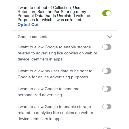
I want to opt-out of Collection, Use,
Retention, Sale, and/or Sharing of my
Personal Data that Is Unrelated with the
Purposes for which it was collected.
Opted Out
Google consents
I want to allow Google to enable storage
related to advertising like cookies on web or
device identifiers in apps.
DAVID ATTENBOROUGH 100
NOBEL-DÍJAT KAPOTT EGY
I want to allow my user data to be sent to
ÉVES: AZ EMBER, AKI
FÉREGÉRT – CSAK ÉPPEN NEM
Google for online advertising purposes.
MEGTANÍTOTTA A VILÁGNAK,
AZ OKOZTA A RÁKOT
HOGYAN KELL NÉZNI A
2026-04-23
I want to allow Google to send me
TERMÉSZETET
personalized advertising.
2026-05-08
I want to allow Google to enable storage
related to analytics like cookies on web or
device identifiers in apps.