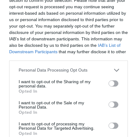
section to confirm your selection. Please note that after your
opt-out request is processed you may continue seeing
interest-based ads based on personal information utilized by
us or personal information disclosed to third parties prior to
HASONLÓ ÉRDEKESSÉGEK
your opt-out. You may separately opt-out of the further
disclosure of your personal information by third parties on the
IAB’s list of downstream participants. This information may
also be disclosed by us to third parties on the
IAB’s List of
Downstream Participants
that may further disclose it to other
third parties.
Please note that this website/app uses one or more Google
Personal Data Processing Opt Outs
services and may gather and store information including but
not limited to your visit or usage behaviour. You may click to
I want to opt-out of the Sharing of my
personal data.
grant or deny consent to Google and its third-party tags to
Opted In
use your data for below specified purposes in below Google
consent section.
EGY ELSÜLLYEDT HAJÓ
NEM MINDENKI MENEKÜLT
I want to opt-out of the Sale of my
Personal Data.
TEXTILJEI ÚJRA ÖSSZEÁLLTAK:
POMPEJIBEN: LEHET, HOGY
Opted In
A RUHA, AMELY TÚLÉLTE A
EGY ORVOS A VÉGSŐKIG
TENGERT
SEGÍTENI PRÓBÁLT
I want to opt-out of processing my
Personal Data for Targeted Advertising.
2026-06-29
2026-06-23
Opted In