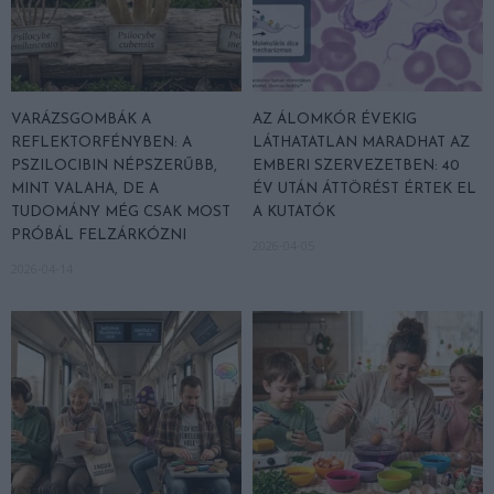
VARÁZSGOMBÁK A
AZ ÁLOMKÓR ÉVEKIG
REFLEKTORFÉNYBEN: A
LÁTHATATLAN MARADHAT AZ
PSZILOCIBIN NÉPSZERŰBB,
EMBERI SZERVEZETBEN: 40
MINT VALAHA, DE A
ÉV UTÁN ÁTTÖRÉST ÉRTEK EL
TUDOMÁNY MÉG CSAK MOST
A KUTATÓK
PRÓBÁL FELZÁRKÓZNI
2026-04-05
2026-04-14