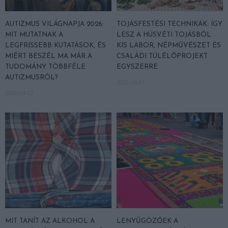
AUTIZMUS VILÁGNAPJA 2026:
TOJÁSFESTÉSI TECHNIKÁK: ÍGY
MIT MUTATNAK A
LESZ A HÚSVÉTI TOJÁSBÓL
LEGFRISSEBB KUTATÁSOK, ÉS
KIS LABOR, NÉPMŰVÉSZET ÉS
MIÉRT BESZÉL MA MÁR A
CSALÁDI TÚLÉLŐPROJEKT
TUDOMÁNY TÖBBFÉLE
EGYSZERRE
AUTIZMUSRÓL?
2026-04-01
2026-04-02
MIT TANÍT AZ ALKOHOL A
LENYŰGÖZŐEK A