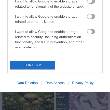
I want to allow Google to enable storage
related to functionality of the website or app.
I want to allow Google to enable storage
related to personalization.
I want to allow Google to enable storage
related to security, including authentication
VÉGE LEHET A
AUDHD: AMIKOR AZ AUTIZMUS
functionality and fraud prevention, and other
TRANSZPLANTÁCIÓS
ÉS AZ ADHD EGYÜTT
user protection.
VÁRÓLISTÁKNAK? A
EGÉSZEN MÁS ARCOT MUTAT
DISZNÓSZERVEK ÁTÍRHATJÁK
2026-04-21
AZ ORVOSLÁS EGYIK
LEGKEGYETLENEBB
CONFIRM
SZABÁLYÁT
2026-04-22
Data Deletion
Data Access
Privacy Policy