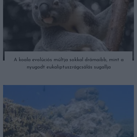
A koala evolúciós múltja sokkal drámaibb, mint a
nyugodt eukaliptuszrágcsálás sugallja