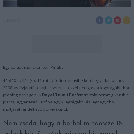
2019-03-15
Egy palack már úton van Kínába.
40 000 dollár (kb. 11 millió forint): ennyibe kerül egyetlen palack
2008-as évjáratú tokaji essencia – ezzel pedig ez a legdrágább bor
jelenleg a világon. A
Royal Tokaji Borászat
itala nemrég került a
piacra, egyenesen Európa egyik legrégebbi és legnagyobb
múltjával rendelkező borvidékéről.
Nem csoda, hogy a borból mindössze 18
palack készült, ezek minden bizonnyal