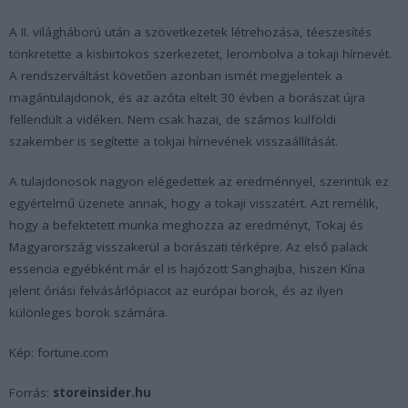
A II. világháború után a szövetkezetek létrehozása, téeszesítés
tönkretette a kisbirtokos szerkezetet, lerombolva a tokaji hírnevét.
A rendszerváltást követően azonban ismét megjelentek a
magántulajdonok, és az azóta eltelt 30 évben a borászat újra
fellendült a vidéken. Nem csak hazai, de számos külföldi
szakember is segítette a tokjai hírnevének visszaállítását.
A tulajdonosok nagyon elégedettek az eredménnyel, szerintük ez
egyértelmű üzenete annak, hogy a tokaji visszatért. Azt remélik,
hogy a befektetett munka meghozza az eredményt, Tokaj és
Magyarország visszakerül a borászati térképre. Az első palack
essencia egyébként már el is hajózott Sanghajba, hiszen Kína
jelent óriási felvásárlópiacot az európai borok, és az ilyen
különleges borok számára.
Kép: fortune.com
Forrás:
storeinsider.hu