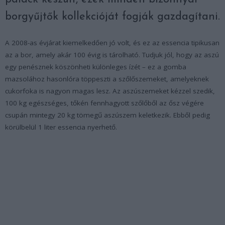
borgyűjtők kollekcióját fogják gazdagítani.
A 2008-as évjárat kiemelkedően jó volt, és ez az essencia tipikusan
az a bor, amely akár 100 évig is tárolható. Tudjuk jól, hogy az aszú
egy penésznek köszönheti különleges ízét – ez a gomba
mazsolához hasonlóra töppeszti a szőlőszemeket, amelyeknek
cukorfoka is nagyon magas lesz. Az aszúszemeket kézzel szedik,
100 kg egészséges, tőkén fennhagyott szőlőből az ősz végére
csupán mintegy 20 kg tömegű aszúszem keletkezik. Ebből pedig
körülbelül 1 liter essencia nyerhető.