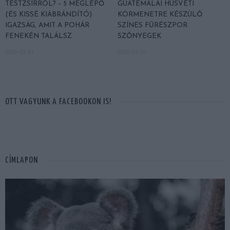
TESTZSÍRRÓL? – 5 MEGLEPŐ
GUATEMALAI HÚSVÉTI
(ÉS KISSÉ KIÁBRÁNDÍTÓ)
KÖRMENETRE KÉSZÜLŐ
IGAZSÁG, AMIT A POHÁR
SZÍNES FŰRÉSZPOR
FENEKÉN TALÁLSZ
SZŐNYEGEK
2026-03-31
2026-03-26
OTT VAGYUNK A FACEBOOKON IS!
CÍMLAPON