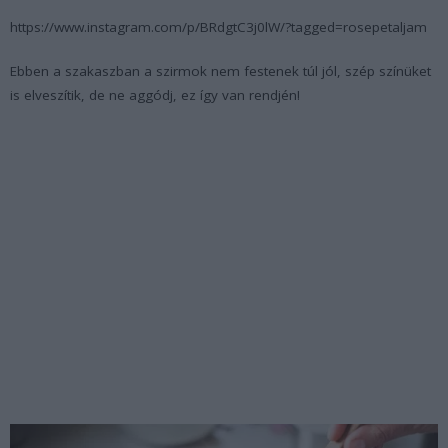
https://www.instagram.com/p/BRdgtC3j0lW/?tagged=rosepetaljam
Ebben a szakaszban a szirmok nem festenek túl jól, szép színüket
is elveszítik, de ne aggódj, ez így van rendjén!