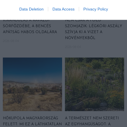
Data Deletion
Data Access
Privacy Policy
KIRÁNDULÁS A RAVAZDI
NEM CSAK A FÖLD
SÖRFŐZDÉBE, A BENCÉS
SZOMJAZIK: LÉGKÖRI ASZÁLY
APÁTSÁG HABOS OLDALÁRA
SZÍVJA KI A VIZET A
NÖVÉNYEKBŐL
2026-08-04
2026-08-04
HŐKUPOLA MAGYARORSZÁG
A TERMÉSZET NEM SZERETI
FELETT: MI EZ A LÁTHATATLAN
AZ EGYHANGÚSÁGOT: A