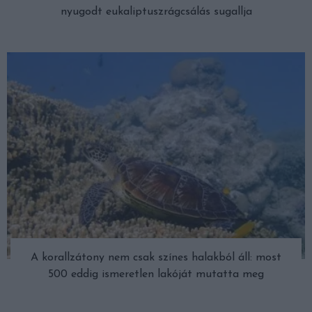
nyugodt eukaliptuszrágcsálás sugallja
A korallzátony nem csak színes halakból áll: most
500 eddig ismeretlen lakóját mutatta meg