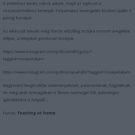
A pektinhez kevés cukrot adunk, majd az egészet a
rózsaszirmokhoz keverjük. Folyamatos kevergetés közben újabb 5
percig forraljuk.
Az elkészült lekvárt még forrón előzőleg tisztára mosott üvegekbe
töltjük, a tetejüket gondosan lezárjuk.
https://www.instagram.com/p/BUuAnBOgzDy/?
tagged=rosepetaljam
https://www.instagram.com/p/BUyUqoaFqlH/?tagged=rosepetaljam
Nagyszerű kiegészítője süteményeknek, palacsintának, fagylaltnak,
de még akár önmagában is finom csemege! Sőt, különleges
ajándékként is helytáll…
Forrás:
feasting at home