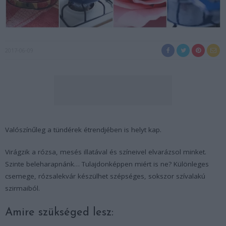
2017-06-09
Valószínűleg a tündérek étrendjében is helyt kap.
Virágzik a rózsa, mesés illatával és színeivel elvarázsol minket.
Szinte beleharapnánk… Tulajdonképpen miért is ne? Különleges
csemege, rózsalekvár készülhet szépséges, sokszor szívalakú
szirmaiból.
Amire szükséged lesz: