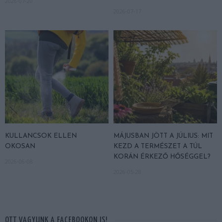
2026-07-20
2026-07-17
KULLANCSOK ELLEN
MÁJUSBAN JÖTT A JÚLIUS: MIT
OKOSAN
KEZD A TERMÉSZET A TÚL
KORÁN ÉRKEZŐ HŐSÉGGEL?
2026-06-08
2026-05-28
OTT VAGYUNK A FACEBOOKON IS!