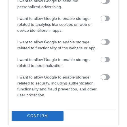
I want to allow Google to send me
personalized advertising.
I want to allow Google to enable storage
related to analytics like cookies on web or
device identifiers in apps.
I want to allow Google to enable storage
related to functionality of the website or app.
KIRÁNDULÁS A
KIRÁNDULÁS A
PANNONHALMI
PANNONHALMI FŐAPÁTSÁG
I want to allow Google to enable storage
GYÓGYNÖVÉNYKERTBE ÉS
PINCÉSZETÉBE
related to personalization.
ILLATMÚZEUMBA
2026-08-04
2026-08-04
I want to allow Google to enable storage
related to security, including authentication
functionality and fraud prevention, and other
user protection.
CONFIRM