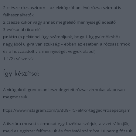
2 csésze rózsaszirom – az elvirágzóban lévő rózsa szirmai is
felhasználhatók
2 csésze cukor vagy annak megfelelő mennyiségű édesítő
3 evőkanál citromlé
pektin
(a pektinnel úgy számoljunk, hogy 1 kg gyümölcshöz
nagyjából 6 g-ra van szükség – ebben az esetben a rózsaszirmok
és a hozzáadott víz mennyiségét vegyük alapul)
1 1/2 csésze víz
Így készítsd:
A virágokról gondosan leszedegetett rózsaszirmokat alaposan
megmossuk.
https://www.instagram.com/p/BU8Flr5FeMK/?tagged=rosepetaljam
A tisztára mosott szirmokat egy fazékba szórjuk, a vizet ráöntjük,
majd az egészet felforraljuk és forrástól számítva 10 percig főzzük.