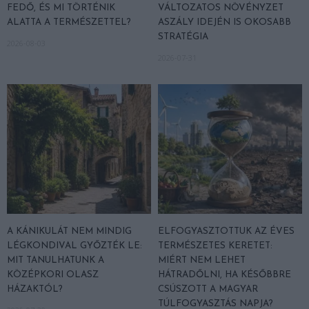
FEDŐ, ÉS MI TÖRTÉNIK
VÁLTOZATOS NÖVÉNYZET
ALATTA A TERMÉSZETTEL?
ASZÁLY IDEJÉN IS OKOSABB
STRATÉGIA
2026-08-03
2026-07-31
A KÁNIKULÁT NEM MINDIG
ELFOGYASZTOTTUK AZ ÉVES
LÉGKONDIVAL GYŐZTÉK LE:
TERMÉSZETES KERETET:
MIT TANULHATUNK A
MIÉRT NEM LEHET
KÖZÉPKORI OLASZ
HÁTRADŐLNI, HA KÉSŐBBRE
HÁZAKTÓL?
CSÚSZOTT A MAGYAR
TÚLFOGYASZTÁS NAPJA?