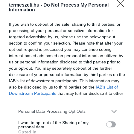
termeszeti.hu -
Do Not Process My Personal
Information
If you wish to opt-out of the sale, sharing to third parties, or
processing of your personal or sensitive information for
targeted advertising by us, please use the below opt-out
section to confirm your selection. Please note that after your
opt-out request is processed you may continue seeing
interest-based ads based on personal information utilized by
us or personal information disclosed to third parties prior to
ELŐZŐ CIKK
your opt-out. You may separately opt-out of the further
disclosure of your personal information by third parties on the
VÁLTOZÁS A SZABÁLYOZÁSBAN, EZEKRE FIGYELJÜNK, HA
IAB’s list of downstream participants. This information may
HORGÁSZNI INDULUNK!
also be disclosed by us to third parties on the
IAB’s List of
Downstream Participants
that may further disclose it to other
KÖVETKEZŐ CIKK
third parties.
ÚJRA MEGMUTATTA MAGÁT A ZEMPLÉNI HIÚZ, ÉS AKÁR
Please note that this website/app uses one or more Google
Personal Data Processing Opt Outs
ÖRÖKBE IS FOGADHATOD!
services and may gather and store information including but
not limited to your visit or usage behaviour. You may click to
I want to opt-out of the Sharing of my
personal data.
grant or deny consent to Google and its third-party tags to
Opted In