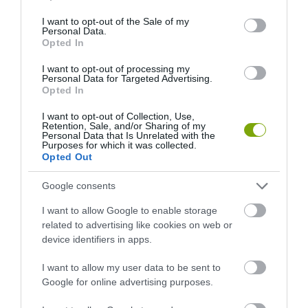
use your data for below specified purposes in below Google
HASONLÓ ÉRDEKESSÉGEK
consent section.
I want to opt-out of the Sale of my
Personal Data.
Opted In
I want to opt-out of processing my
Personal Data for Targeted Advertising.
Opted In
I want to opt-out of Collection, Use,
Retention, Sale, and/or Sharing of my
Personal Data that Is Unrelated with the
Purposes for which it was collected.
Opted Out
Google consents
KIRÁNDULÁS A
KIRÁNDULÁS PANNONHALMA
PANNONHALMI
KÖRNYÉKÉN: TERMÉSZET,
I want to allow Google to enable storage
ARBORÉTUMBA
SZŐLŐ ÉS KOMLÓ
related to advertising like cookies on web or
TALÁLKOZÁSA
device identifiers in apps.
2026-08-04
2026-08-04
I want to allow my user data to be sent to
Google for online advertising purposes.