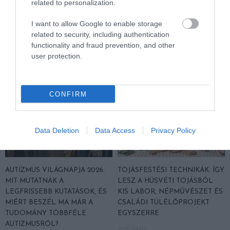
related to personalization.
MINT VALAHA, DE A
ÉV UTÁN ÁTTÖRÉST ÉRTEK EL
TUDOMÁNY MÉG CSAK MOST
A KUTATÓK
I want to allow Google to enable storage
PRÓBÁL FELZÁRKÓZNI
2026-04-05
related to security, including authentication
2026-04-14
functionality and fraud prevention, and other
user protection.
CONFIRM
Data Deletion
Data Access
Privacy Policy
AUTIZMUS VILÁGNAPJA 2026:
TOJÁSFESTÉSI TECHNIKÁK: ÍGY
MIT MUTATNAK A
LESZ A HÚSVÉTI TOJÁSBÓL
LEGFRISSEBB KUTATÁSOK, ÉS
KIS LABOR, NÉPMŰVÉSZET ÉS
MIÉRT BESZÉL MA MÁR A
CSALÁDI TÚLÉLŐPROJEKT
TUDOMÁNY TÖBBFÉLE
EGYSZERRE
AUTIZMUSRÓL?
2026-04-01