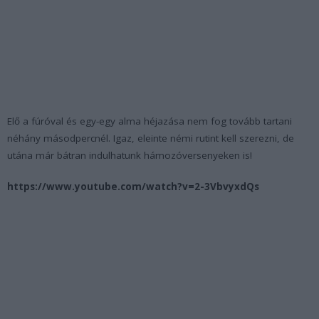
Elő a fúróval és egy-egy alma héjazása nem fog tovább tartani
néhány másodpercnél. Igaz, eleinte némi rutint kell szerezni, de
utána már bátran indulhatunk hámozóversenyeken is!
https://www.youtube.com/watch?v=2-3VbvyxdQs