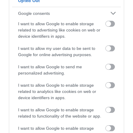
Opted Out
TRANSZPLANTÁCIÓS
ÉS AZ ADHD EGYÜTT
VÁRÓLISTÁKNAK? A
EGÉSZEN MÁS ARCOT MUTAT
Google consents
DISZNÓSZERVEK ÁTÍRHATJÁK
2026-04-21
AZ ORVOSLÁS EGYIK
I want to allow Google to enable storage
LEGKEGYETLENEBB
related to advertising like cookies on web or
SZABÁLYÁT
device identifiers in apps.
2026-04-22
I want to allow my user data to be sent to
Google for online advertising purposes.
I want to allow Google to send me
personalized advertising.
I want to allow Google to enable storage
related to analytics like cookies on web or
device identifiers in apps.
I want to allow Google to enable storage
related to functionality of the website or app.
VARÁZSGOMBÁK A
AZ ÁLOMKÓR ÉVEKIG
REFLEKTORFÉNYBEN: A
LÁTHATATLAN MARADHAT AZ
I want to allow Google to enable storage
PSZILOCIBIN NÉPSZERŰBB,
EMBERI SZERVEZETBEN: 40