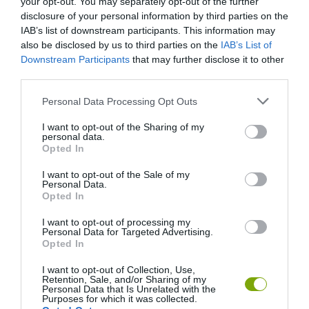
your opt-out. You may separately opt-out of the further
disclosure of your personal information by third parties on the
IAB’s list of downstream participants. This information may
also be disclosed by us to third parties on the
IAB’s List of
DAVID ATTENBOROUGH 100
NOBEL-DÍJAT KAPOTT EGY
Downstream Participants
that may further disclose it to other
ÉVES: AZ EMBER, AKI
FÉREGÉRT – CSAK ÉPPEN NEM
third parties.
MEGTANÍTOTTA A VILÁGNAK,
AZ OKOZTA A RÁKOT
HOGYAN KELL NÉZNI A
2026-04-23
Please note that this website/app uses one or more Google
Personal Data Processing Opt Outs
TERMÉSZETET
services and may gather and store information including but
2026-05-08
not limited to your visit or usage behaviour. You may click to
I want to opt-out of the Sharing of my
personal data.
grant or deny consent to Google and its third-party tags to
Opted In
use your data for below specified purposes in below Google
consent section.
I want to opt-out of the Sale of my
Personal Data.
Opted In
I want to opt-out of processing my
Personal Data for Targeted Advertising.
Opted In
I want to opt-out of Collection, Use,
Retention, Sale, and/or Sharing of my
Personal Data that Is Unrelated with the
Purposes for which it was collected.
VÉGE LEHET A
AUDHD: AMIKOR AZ AUTIZMUS