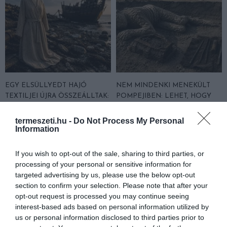
EGY ELSÜLLYEDT HAJÓ
NEM MINDENKI MENEKÜLT
TEXTILJEI ÚJRA ÖSSZEÁLLTAK:
POMPEJIBEN: LEHET, HOGY
A RUHA, AMELY TÚLÉLTE A
EGY ORVOS A VÉGSŐKIG
TENGERT
SEGÍTENI PRÓBÁLT
termeszeti.hu -
Do Not Process My Personal
Information
2026-06-29
2026-06-23
If you wish to opt-out of the sale, sharing to third parties, or
processing of your personal or sensitive information for
targeted advertising by us, please use the below opt-out
section to confirm your selection. Please note that after your
opt-out request is processed you may continue seeing
interest-based ads based on personal information utilized by
us or personal information disclosed to third parties prior to