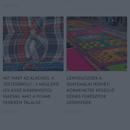
2026-04-02
MIT TANÍT AZ ALKOHOL A
LENYŰGÖZŐEK A
TESTZSÍRRÓL? – 5 MEGLEPŐ
GUATEMALAI HÚSVÉTI
(ÉS KISSÉ KIÁBRÁNDÍTÓ)
KÖRMENETRE KÉSZÜLŐ
IGAZSÁG, AMIT A POHÁR
SZÍNES FŰRÉSZPOR
FENEKÉN TALÁLSZ
SZŐNYEGEK
2026-03-31
2026-03-26