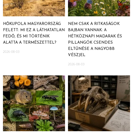
HŐKUPOLA MAGYARORSZÁG
NEM CSAK A RITKASÁGOK
FELETT: MI EZ A LÁTHATATLAN
BAJBAN VANNAK: A
FEDŐ, ÉS MI TÖRTÉNIK
HÉTKÖZNAPI MADARAK ÉS
ALATTA A TERMÉSZETTEL?
PILLANGÓK CSENDES
ELTŰNÉSE A NAGYOBB
2026-08-03
VÉSZJEL
2026-08-03