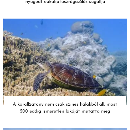
nyugodt eukaliptuszrágcsálás sugallja
A korallzátony nem csak színes halakból áll: most
500 eddig ismeretlen lakóját mutatta meg