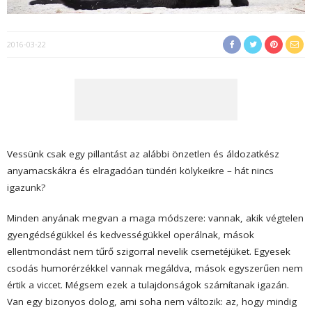
2016-03-22
Vessünk csak egy pillantást az alábbi önzetlen és áldozatkész
anyamacskákra és elragadóan tündéri kölykeikre – hát nincs
igazunk?
Minden anyának megvan a maga módszere: vannak, akik végtelen
gyengédségükkel és kedvességükkel operálnak, mások
ellentmondást nem tűrő szigorral nevelik csemetéjüket. Egyesek
csodás humorérzékkel vannak megáldva, mások egyszerűen nem
értik a viccet. Mégsem ezek a tulajdonságok számítanak igazán.
Van egy bizonyos dolog, ami soha nem változik: az, hogy mindig