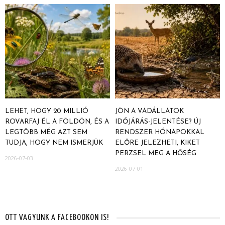
LEHET, HOGY 20 MILLIÓ
JÖN A VADÁLLATOK
ROVARFAJ ÉL A FÖLDÖN, ÉS A
IDŐJÁRÁS-JELENTÉSE? ÚJ
LEGTÖBB MÉG AZT SEM
RENDSZER HÓNAPOKKAL
TUDJA, HOGY NEM ISMERJÜK
ELŐRE JELEZHETI, KIKET
PERZSEL MEG A HŐSÉG
2026-07-03
2026-07-01
OTT VAGYUNK A FACEBOOKON IS!