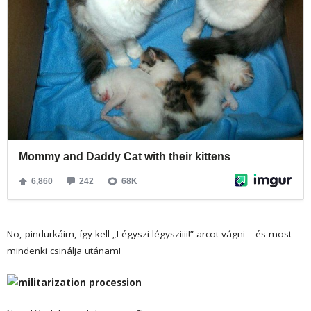
No, pindurkáim, így kell „Légyszi-légysziiii!”-arcot vágni – és most
mindenki csinálja utánam!