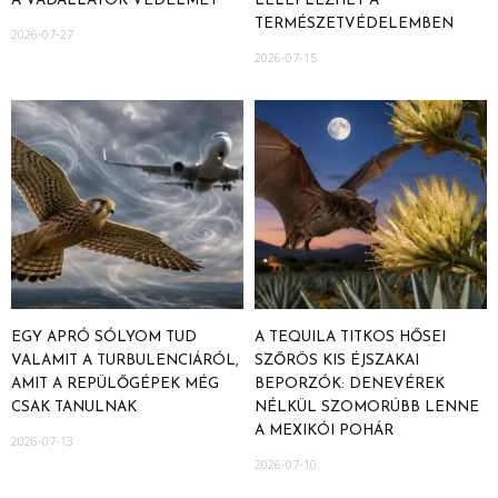
A VADÁLLATOK VÉDELMÉT
LELEPLEZHET A
TERMÉSZETVÉDELEMBEN
2026-07-27
2026-07-15
EGY APRÓ SÓLYOM TUD
A TEQUILA TITKOS HŐSEI
VALAMIT A TURBULENCIÁRÓL,
SZŐRÖS KIS ÉJSZAKAI
AMIT A REPÜLŐGÉPEK MÉG
BEPORZÓK: DENEVÉREK
CSAK TANULNAK
NÉLKÜL SZOMORÚBB LENNE
A MEXIKÓI POHÁR
2026-07-13
2026-07-10