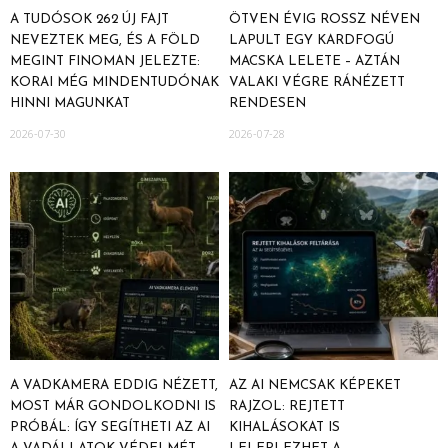
A TUDÓSOK 262 ÚJ FAJT
ÖTVEN ÉVIG ROSSZ NÉVEN
NEVEZTEK MEG, ÉS A FÖLD
LAPULT EGY KARDFOGÚ
MEGINT FINOMAN JELEZTE:
MACSKA LELETE – AZTÁN
KORAI MÉG MINDENTUDÓNAK
VALAKI VÉGRE RÁNÉZETT
HINNI MAGUNKAT
RENDESEN
2026-07-30
2026-07-28
A VADKAMERA EDDIG NÉZETT,
AZ AI NEMCSAK KÉPEKET
MOST MÁR GONDOLKODNI IS
RAJZOL: REJTETT
PRÓBÁL: ÍGY SEGÍTHETI AZ AI
KIHALÁSOKAT IS