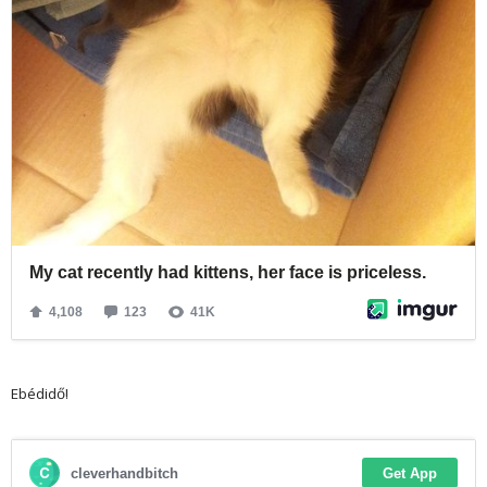
Ebédidő!