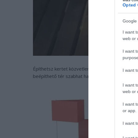
Opted 
Google 
I want t
web or d
I want t
purpose
Építhetsz kertet közvetlenül a fal mellé, de akár t
I want 
beépíthető tér szabhat határt.
I want t
web or d
I want t
or app.
I want t
I want t