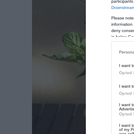
participants
Downstream 
Please note
information 
deny consent
in below Go
Persona
I want t
Opted 
I want t
Opted 
I want 
Advertis
Opted 
I want t
of my P
was col