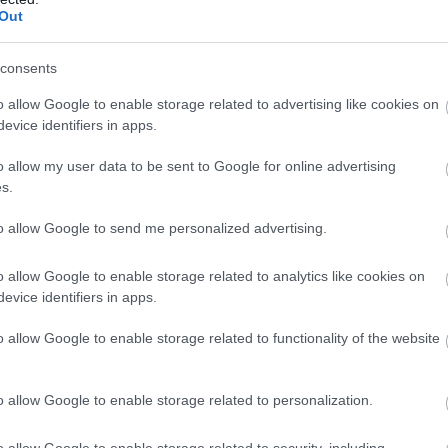
Out
consents
o allow Google to enable storage related to advertising like cookies on
evice identifiers in apps.
o allow my user data to be sent to Google for online advertising
s.
érelválasztónak is. A kialakításának csak a fantáziád és a
to allow Google to send me personalized advertising.
o allow Google to enable storage related to analytics like cookies on
evice identifiers in apps.
o allow Google to enable storage related to functionality of the website
o allow Google to enable storage related to personalization.
o allow Google to enable storage related to security, including