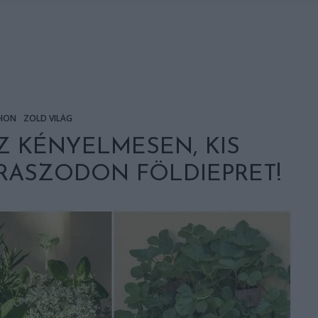
HON
ZÖLD VILÁG
Z KÉNYELMESEN, KIS
ERASZODON FÖLDIEPRET!