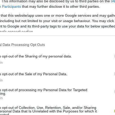
. This information may also be disclosed by us to third parties on the
IA
Participants
that may further disclose it to other third parties.
 that this website/app uses one or more Google services and may gath
including but not limited to your visit or usage behaviour. You may click 
 to Google and its third-party tags to use your data for below specifi
ogle consent section.
l Data Processing Opt Outs
o opt-out of the Sharing of my personal data.
In
o opt-out of the Sale of my Personal Data.
In
to opt-out of processing my Personal Data for Targeted
ing.
In
o opt-out of Collection, Use, Retention, Sale, and/or Sharing
ersonal Data that Is Unrelated with the Purposes for which it
lected.