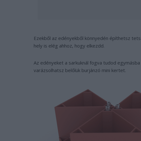
Ezekből az edényekből könnyedén építhetsz tets
hely is elég ahhoz, hogy elkezdd.
Az edényeket a sarkuknál fogva tudod egymásba fű
varázsolhatsz belőlük burjánzó mini kertet.