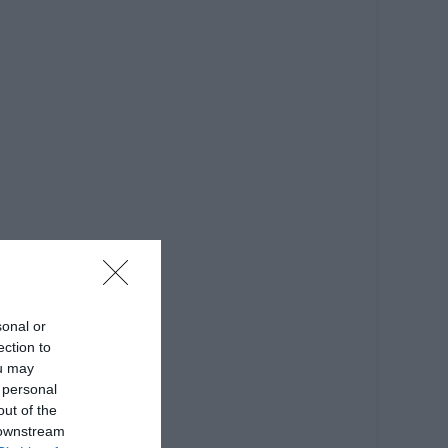
sonal or
ection to
ou may
 personal
out of the
 downstream