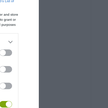
B’s List of
er and store
to grant or
ed purposes