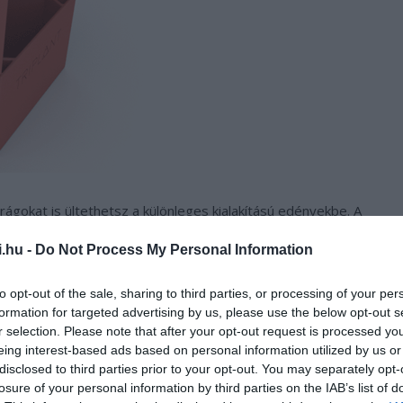
gokat is ültethetsz a különleges kialakítású edényekbe. A
is fűszerkertet szeretnél az étkezőasztalodon, így mindig
i.hu -
Do Not Process My Personal Information
z egy családi ebéd vagy egy baráti vacsora.
to opt-out of the sale, sharing to third parties, or processing of your per
formation for targeted advertising by us, please use the below opt-out s
r selection. Please note that after your opt-out request is processed y
eing interest-based ads based on personal information utilized by us or
disclosed to third parties prior to your opt-out. You may separately opt-
losure of your personal information by third parties on the IAB’s list of