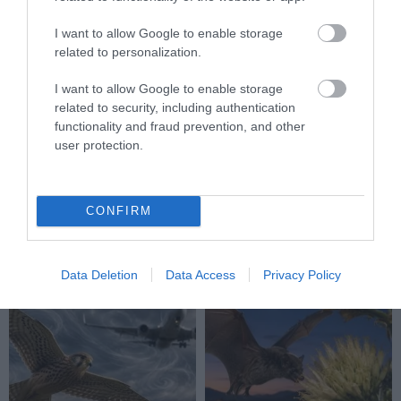
I want to allow Google to enable storage
related to personalization.
I want to allow Google to enable storage
related to security, including authentication
functionality and fraud prevention, and other
A VADKAMERA EDDIG NÉZETT,
AZ AI NEMCSAK KÉPEKET
user protection.
MOST MÁR GONDOLKODNI IS
RAJZOL: REJTETT
PRÓBÁL: ÍGY SEGÍTHETI AZ AI
KIHALÁSOKAT IS
A VADÁLLATOK VÉDELMÉT
LELEPLEZHET A
CONFIRM
TERMÉSZETVÉDELEMBEN
2026-07-27
2026-07-15
Data Deletion
Data Access
Privacy Policy