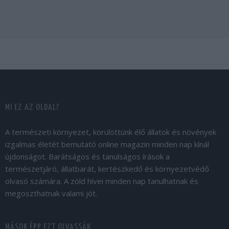
MI EZ AZ OLDAL?
A természeti környezet, körülöttünk élő állatok és növények
izgalmas életét bemutató online magazin minden nap kínál
újdonságot. Barátságos és tanulságos írások a
természetjáró, állatbarát, kertészkedő és környezetvédő
olvasó számára. A zöld hívei minden nap tanulhatnak és
megoszthatnak valami jót.
MÁSOK ÉPP EZT OLVASSÁK