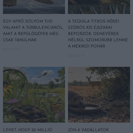
EGY APRÓ SÓLYOM TUD
A TEQUILA TITKOS HŐSEI
VALAMIT A TURBULENCIÁRÓL,
SZŐRÖS KIS ÉJSZAKAI
AMIT A REPÜLŐGÉPEK MÉG
BEPORZÓK: DENEVÉREK
CSAK TANULNAK
NÉLKÜL SZOMORÚBB LENNE
A MEXIKÓI POHÁR
2026-07-13
2026-07-10
LEHET, HOGY 20 MILLIÓ
JÖN A VADÁLLATOK