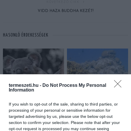
KÖVETKEZŐ CIKK
VIDD HAZA BUDDHA KEZÉT!
HASONLÓ ÉRDEKESSÉGEK
termeszeti.hu -
Do Not Process My Personal
Information
If you wish to opt-out of the sale, sharing to third parties, or
processing of your personal or sensitive information for
A KOALA EVOLÚCIÓS MÚLTJA
A KORALLZÁTONY NEM CSAK
targeted advertising by us, please use the below opt-out
SOKKAL DRÁMAIBB, MINT A
SZÍNES HALAKBÓL ÁLL: MOST
section to confirm your selection. Please note that after your
NYUGODT
500 EDDIG ISMERETLEN
opt-out request is processed you may continue seeing
EUKALIPTUSZRÁGCSÁLÁS
LAKÓJÁT MUTATTA MEG