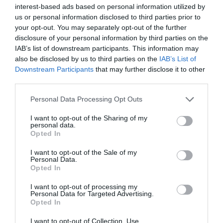
interest-based ads based on personal information utilized by
SUGALLJA
2026-08-06
us or personal information disclosed to third parties prior to
2026-08-07
your opt-out. You may separately opt-out of the further
disclosure of your personal information by third parties on the
IAB’s list of downstream participants. This information may
also be disclosed by us to third parties on the
IAB’s List of
Downstream Participants
that may further disclose it to other
third parties.
Please note that this website/app uses one or more Google
Personal Data Processing Opt Outs
services and may gather and store information including but
not limited to your visit or usage behaviour. You may click to
I want to opt-out of the Sharing of my
personal data.
grant or deny consent to Google and its third-party tags to
Opted In
use your data for below specified purposes in below Google
HŐKUPOLA MAGYARORSZÁG
NEM CSAK A RITKASÁGOK
consent section.
I want to opt-out of the Sale of my
Personal Data.
FELETT: MI EZ A LÁTHATATLAN
BAJBAN VANNAK: A
Opted In
FEDŐ, ÉS MI TÖRTÉNIK
HÉTKÖZNAPI MADARAK ÉS
ALATTA A TERMÉSZETTEL?
PILLANGÓK CSENDES
I want to opt-out of processing my
ELTŰNÉSE A NAGYOBB
Personal Data for Targeted Advertising.
2026-08-03
VÉSZJEL
Opted In
2026-08-03
I want to opt-out of Collection, Use,