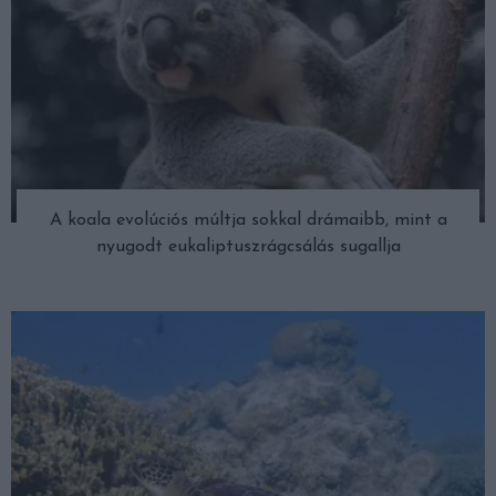
A koala evolúciós múltja sokkal drámaibb, mint a
nyugodt eukaliptuszrágcsálás sugallja