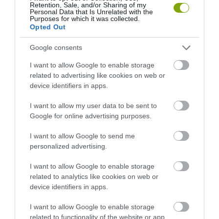
Retention, Sale, and/or Sharing of my
Personal Data that Is Unrelated with the
Purposes for which it was collected.
Opted Out
Google consents
I want to allow Google to enable storage
related to advertising like cookies on web or
device identifiers in apps.
I want to allow my user data to be sent to
Google for online advertising purposes.
A TUDÓSOK 262 ÚJ FAJT
ÖTVEN ÉVIG ROSSZ NÉVEN
NEVEZTEK MEG, ÉS A FÖLD
LAPULT EGY KARDFOGÚ
I want to allow Google to send me
MEGINT FINOMAN JELEZTE:
MACSKA LELETE – AZTÁN
personalized advertising.
KORAI MÉG MINDENTUDÓNAK
VALAKI VÉGRE RÁNÉZETT
HINNI MAGUNKAT
RENDESEN
I want to allow Google to enable storage
2026-07-30
2026-07-28
related to analytics like cookies on web or
device identifiers in apps.
I want to allow Google to enable storage
related to functionality of the website or app.