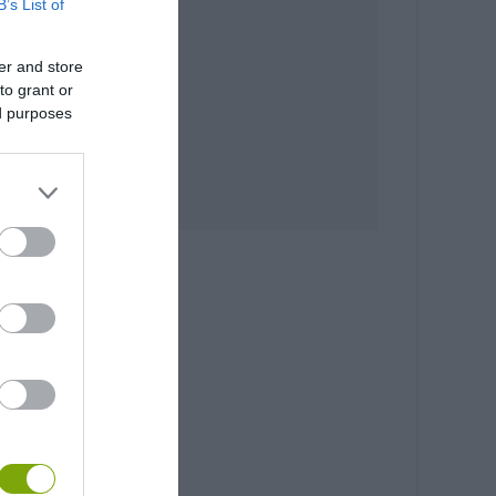
B’s List of
er and store
to grant or
ed purposes