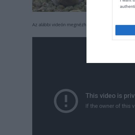
authenti
Az alábbi videón megnézheted, hogy miként tarol