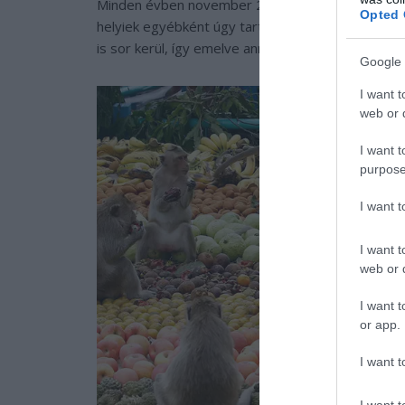
Minden évben november 25-én kerül sor a rendezv
Opted 
helyiek egyébként úgy tartják, hogy a majmok 
is sor kerül, így emelve annak fényét.
Google 
I want t
web or d
I want t
purpose
I want 
I want t
web or d
I want t
or app.
I want t
I want t