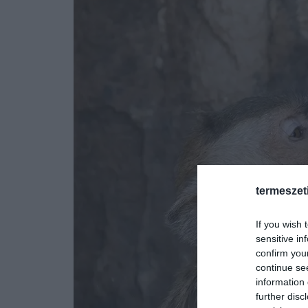
termeszet
If you wish 
sensitive in
confirm you
continue se
information 
further disc