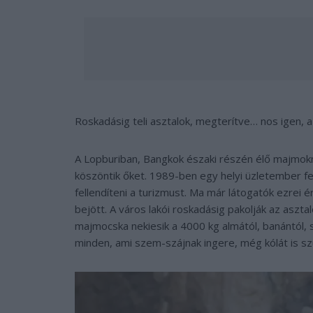
Roskadásig teli asztalok, megterítve… nos igen, 
A Lopburiban, Bangkok északi részén élő majmokn
köszöntik őket. 1989-ben egy helyi üzletember fejé
fellendíteni a turizmust. Ma már látogatók ezrei 
bejött. A város lakói roskadásig pakolják az aszta
majmocska nekiesik a 4000 kg almától, banántól, 
minden, ami szem-szájnak ingere, még kólát is s