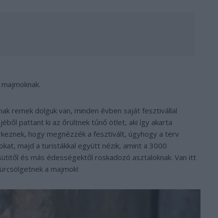
a majmoknak.
ak remek dolguk van, minden évben saját fesztivállal
ből pattant ki az őrültnek tűnő ötlet, aki így akarta
érkeznek, hogy megnézzék a fesztivált, úgyhogy a terv
lokat, majd a turistákkal együtt nézik, amint a 3000
sütitől és más édességektől roskadozó asztaloknak. Van itt
zürcsölgetnek a majmok!