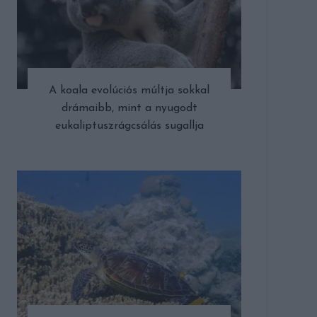
A koala evolúciós múltja sokkal
drámaibb, mint a nyugodt
eukaliptuszrágcsálás sugallja