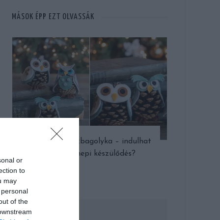
MÁSOK ÉPP EZT OLVASSÁK
Bűbájos tobozbagolyka – indulhat
a DIY ünnepi készülődés?
sonal or
ection to
ou may
 personal
out of the
 downstream