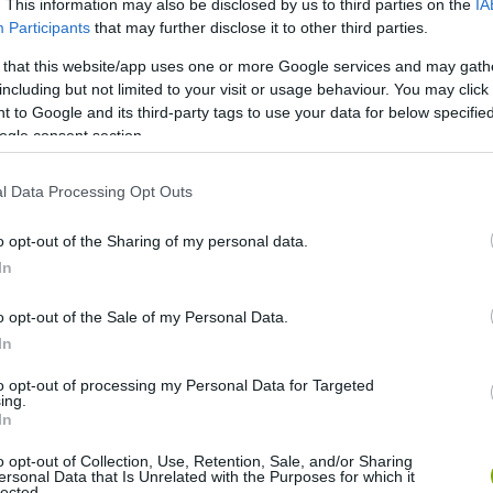
. This information may also be disclosed by us to third parties on the
IA
Participants
that may further disclose it to other third parties.
 that this website/app uses one or more Google services and may gath
including but not limited to your visit or usage behaviour. You may click 
 to Google and its third-party tags to use your data for below specifi
ogle consent section.
l Data Processing Opt Outs
o opt-out of the Sharing of my personal data.
In
o opt-out of the Sale of my Personal Data.
In
to opt-out of processing my Personal Data for Targeted
ing.
In
o opt-out of Collection, Use, Retention, Sale, and/or Sharing
ersonal Data that Is Unrelated with the Purposes for which it
lected.