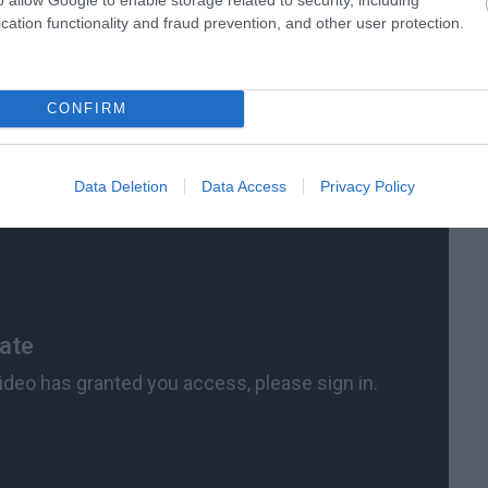
cation functionality and fraud prevention, and other user protection.
ják le a majmok a finomságoktól roskadozó asztalokat:
CONFIRM
Data Deletion
Data Access
Privacy Policy