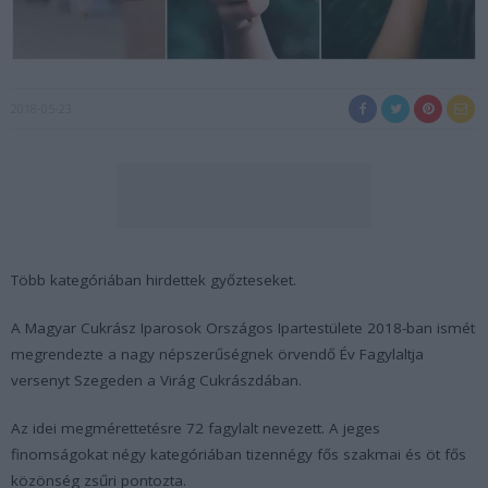
2018-05-23
Több kategóriában hirdettek győzteseket.
A Magyar Cukrász Iparosok Országos Ipartestülete 2018-ban ismét
megrendezte a nagy népszerűségnek örvendő Év Fagylaltja
versenyt Szegeden a Virág Cukrászdában.
Az idei megmérettetésre 72 fagylalt nevezett. A jeges
finomságokat négy kategóriában tizennégy fős szakmai és öt fős
közönség zsűri pontozta.