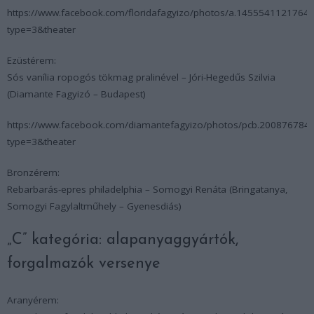
https://www.facebook.com/floridafagyizo/photos/a.14555411217
type=3&theater
Ezüstérem:
Sós vanília ropogós tökmag pralinével – Jóri-Hegedűs Szilvia
(Diamante Fagyizó – Budapest)
https://www.facebook.com/diamantefagyizo/photos/pcb.20087678
type=3&theater
Bronzérem:
Rebarbarás-epres philadelphia – Somogyi Renáta (Bringatanya,
Somogyi Fagylaltműhely – Gyenesdiás)
„C” kategória: alapanyaggyártók,
forgalmazók versenye
Aranyérem: