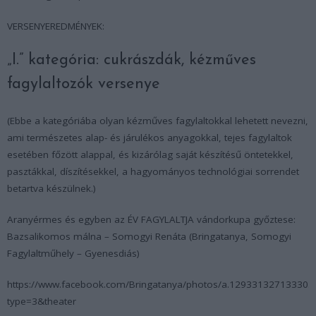
VERSENYEREDMÉNYEK:
„I.” kategória: cukrászdák, kézműves
fagylaltozók versenye
(Ebbe a kategóriába olyan kézműves fagylaltokkal lehetett nevezni,
ami természetes alap- és járulékos anyagokkal, tejes fagylaltok
esetében főzött alappal, és kizárólag saját készítésű öntetekkel,
pasztákkal, díszítésekkel, a hagyományos technológiai sorrendet
betartva készülnek.)
Aranyérmes és egyben az ÉV FAGYLALTJA vándorkupa győztese:
Bazsalikomos málna – Somogyi Renáta (Bringatanya, Somogyi
Fagylaltműhely – Gyenesdiás)
https://www.facebook.com/Bringatanya/photos/a.1293313271333
type=3&theater