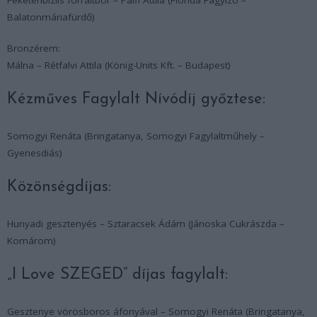
Balatonmáriafürdő)
Bronzérem:
Málna – Rétfalvi Attila (König-Units Kft. – Budapest)
Kézműves Fagylalt Nívódíj győztese:
Somogyi Renáta (Bringatanya, Somogyi Fagylaltműhely –
Gyenesdiás)
Közönségdíjas:
Hunyadi gesztenyés – Sztaracsek Ádám (Jánoska Cukrászda –
Komárom)
„I Love SZEGED” díjas fagylalt:
Gesztenye vörösboros áfonyával – Somogyi Renáta (Bringatanya,