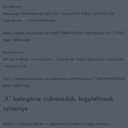
Ezüstérem:
Maracuja mandularopogóssal – Damniczki Balázs (Damniczki
Cukrászda – Székesfehérvár)
https://www.facebook.com/280788841932813/photos/a.56127947
type=3&theater
Bronzérem:
Ribizlis-málnás csokisorbet – Sztaracsek Ádám (Jánoska Cukrászda
– Komárom)
https://www.facebook.com/janoska.cuki/photos/a.7780269988846
type=3&theater
„II.” kategória: cukrászdák, fagylaltozók
versenye
(Ebben a kategóriában is ajánlott használni a hagyományos