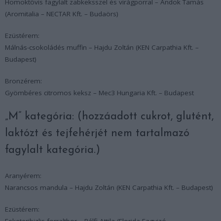
Homoktövis fagylalt zabkeksszel és virágporral – Andok Tamás
(Aromitalia – NECTAR Kft. – Budaörs)
Ezüstérem:
Málnás-csokoládés muffin – Hajdu Zoltán (KEN Carpathia Kft. –
Budapest)
Bronzérem:
Gyömbéres citromos keksz – Mec3 Hungaria Kft. – Budapest
„M” kategória: (hozzáadott cukrot, glutént,
laktózt és tejfehérjét nem tartalmazó
fagylalt kategória.)
Aranyérem:
Narancsos mandula – Hajdu Zoltán (KEN Carpathia Kft. – Budapest)
Ezüstérem:
Feketeribizlis forraltbor – Pálfi Attila (Florida Fagyizó –