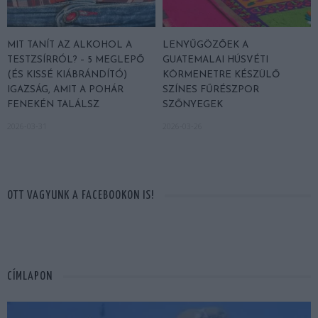
MIT TANÍT AZ ALKOHOL A
LENYŰGÖZŐEK A
TESTZSÍRRÓL? – 5 MEGLEPŐ
GUATEMALAI HÚSVÉTI
(ÉS KISSÉ KIÁBRÁNDÍTÓ)
KÖRMENETRE KÉSZÜLŐ
IGAZSÁG, AMIT A POHÁR
SZÍNES FŰRÉSZPOR
FENEKÉN TALÁLSZ
SZŐNYEGEK
2026-03-31
2026-03-26
OTT VAGYUNK A FACEBOOKON IS!
CÍMLAPON