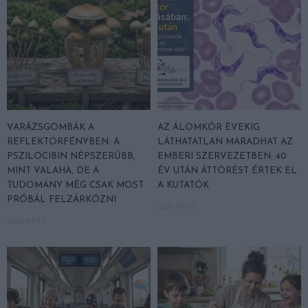
VARÁZSGOMBÁK A
AZ ÁLOMKÓR ÉVEKIG
REFLEKTORFÉNYBEN: A
LÁTHATATLAN MARADHAT AZ
PSZILOCIBIN NÉPSZERŰBB,
EMBERI SZERVEZETBEN: 40
MINT VALAHA, DE A
ÉV UTÁN ÁTTÖRÉST ÉRTEK EL
TUDOMÁNY MÉG CSAK MOST
A KUTATÓK
PRÓBÁL FELZÁRKÓZNI
2026-04-05
2026-04-14