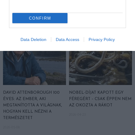
A RUHA, AMELY TÚLÉLTE A
EGY ORVOS A VÉGSŐKIG
TENGERT
SEGÍTENI PRÓBÁLT
2026-06-29
2026-06-23
CONFIRM
Data Deletion
Data Access
Privacy Policy
DAVID ATTENBOROUGH 100
NOBEL-DÍJAT KAPOTT EGY
ÉVES: AZ EMBER, AKI
FÉREGÉRT – CSAK ÉPPEN NEM
MEGTANÍTOTTA A VILÁGNAK,
AZ OKOZTA A RÁKOT
HOGYAN KELL NÉZNI A
2026-04-23
TERMÉSZETET
2026-05-08