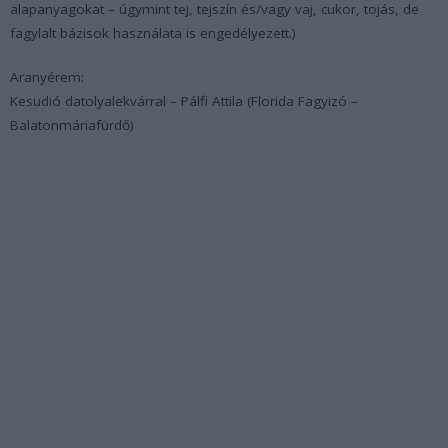
alapanyagokat – úgymint tej, tejszín és/vagy vaj, cukor, tojás, de
fagylalt bázisok használata is engedélyezett.)
Aranyérem:
Kesudió datolyalekvárral – Pálfi Attila (Florida Fagyizó –
Balatonmáriafürdő)