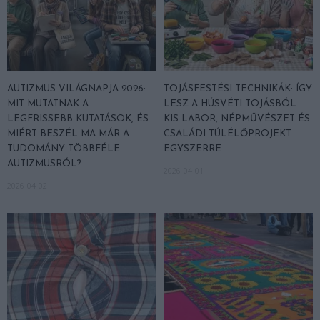
AUTIZMUS VILÁGNAPJA 2026:
TOJÁSFESTÉSI TECHNIKÁK: ÍGY
MIT MUTATNAK A
LESZ A HÚSVÉTI TOJÁSBÓL
LEGFRISSEBB KUTATÁSOK, ÉS
KIS LABOR, NÉPMŰVÉSZET ÉS
MIÉRT BESZÉL MA MÁR A
CSALÁDI TÚLÉLŐPROJEKT
TUDOMÁNY TÖBBFÉLE
EGYSZERRE
AUTIZMUSRÓL?
2026-04-01
2026-04-02