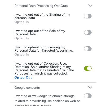
Please note that this website/app uses one or more Google
Personal Data Processing Opt Outs
services and may gather and store information including but
not limited to your visit or usage behaviour. You may click to
I want to opt-out of the Sharing of my
personal data.
grant or deny consent to Google and its third-party tags to
Opted In
use your data for below specified purposes in below Google
consent section.
I want to opt-out of the Sale of my
Personal Data.
Opted In
I want to opt-out of processing my
Personal Data for Targeted Advertising.
Opted In
I want to opt-out of Collection, Use,
Retention, Sale, and/or Sharing of my
Personal Data that Is Unrelated with the
Purposes for which it was collected.
Opted Out
ELŐZŐ CIKK
Google consents
ILLEGÁLISAN MŰKÖDŐ PIZZÉRIÁT ZÁRATTAK BE AZ
I want to allow Google to enable storage
ELLENŐRÖK
related to advertising like cookies on web or
device identifiers in apps.