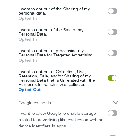
500 EDDIG ISMERETLEN
FEDŐ, ÉS MI TÖRTÉNIK
services and may gather and store information including but
LAKÓJÁT MUTATTA MEG
ALATTA A TERMÉSZETTEL?
not limited to your visit or usage behaviour. You may click to
I want to opt-out of the Sharing of my
personal data.
grant or deny consent to Google and its third-party tags to
2026-08-06
2026-08-03
Opted In
use your data for below specified purposes in below Google
consent section.
I want to opt-out of the Sale of my
Personal Data.
Opted In
I want to opt-out of processing my
Personal Data for Targeted Advertising.
Opted In
I want to opt-out of Collection, Use,
Retention, Sale, and/or Sharing of my
Personal Data that Is Unrelated with the
Purposes for which it was collected.
Opted Out
NEM CSAK A RITKASÁGOK
A TUDÓSOK 262 ÚJ FAJT
BAJBAN VANNAK: A
NEVEZTEK MEG, ÉS A FÖLD
Google consents
HÉTKÖZNAPI MADARAK ÉS
MEGINT FINOMAN JELEZTE:
PILLANGÓK CSENDES
KORAI MÉG MINDENTUDÓNAK
I want to allow Google to enable storage
ELTŰNÉSE A NAGYOBB
HINNI MAGUNKAT
related to advertising like cookies on web or
VÉSZJEL
device identifiers in apps.
2026-07-30
2026-08-03