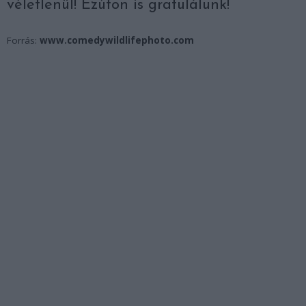
véletlenül! Ezúton is gratulálunk!
Forrás:
www.comedywildlifephoto.com