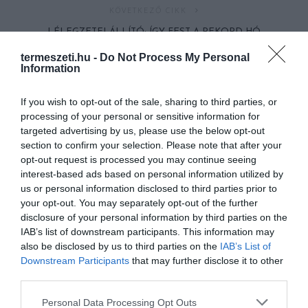
KÖVETKEZŐ CIKK
LÉLEGZETELÁLLÍTÓ: ÍGY FEST A REKORD-HÓ
PENNSYLVANIÁBAN
termeszeti.hu -
Do Not Process My Personal
Information
If you wish to opt-out of the sale, sharing to third parties, or
HASONLÓ ÉRDEKESSÉGEK
processing of your personal or sensitive information for
targeted advertising by us, please use the below opt-out
section to confirm your selection. Please note that after your
opt-out request is processed you may continue seeing
interest-based ads based on personal information utilized by
us or personal information disclosed to third parties prior to
your opt-out. You may separately opt-out of the further
disclosure of your personal information by third parties on the
IAB’s list of downstream participants. This information may
also be disclosed by us to third parties on the
IAB’s List of
Downstream Participants
that may further disclose it to other
third parties.
A KORALLZÁTONY NEM CSAK
HŐKUPOLA MAGYARORSZÁG
SZÍNES HALAKBÓL ÁLL: MOST
FELETT: MI EZ A LÁTHATATLAN
Please note that this website/app uses one or more Google
Personal Data Processing Opt Outs