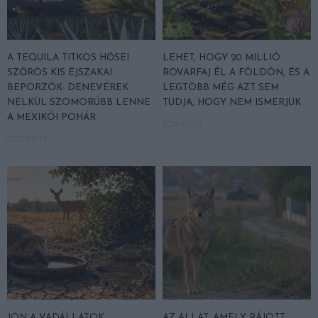
A TEQUILA TITKOS HŐSEI
LEHET, HOGY 20 MILLIÓ
SZŐRÖS KIS ÉJSZAKAI
ROVARFAJ ÉL A FÖLDÖN, ÉS A
BEPORZÓK: DENEVÉREK
LEGTÖBB MÉG AZT SEM
NÉLKÜL SZOMORÚBB LENNE
TUDJA, HOGY NEM ISMERJÜK
A MEXIKÓI POHÁR
2026-07-03
2026-07-10
JÖN A VADÁLLATOK
AZ ÁLLAT, AMELY RÁJÖTT: