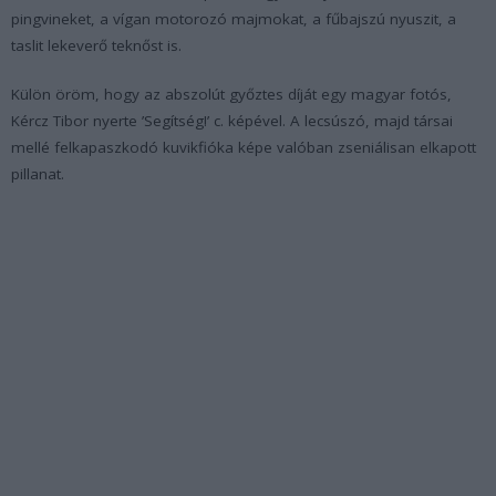
pingvineket, a vígan motorozó majmokat, a fűbajszú nyuszit, a
taslit lekeverő teknőst is.
Külön öröm, hogy az abszolút győztes díját egy magyar fotós,
Kércz Tibor nyerte ’Segítség!’ c. képével. A lecsúszó, majd társai
mellé felkapaszkodó kuvikfióka képe valóban zseniálisan elkapott
pillanat.