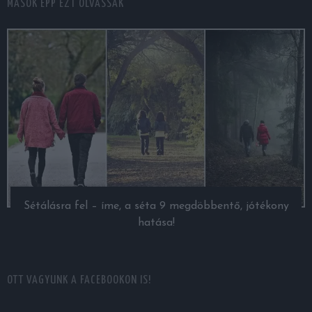
MÁSOK ÉPP EZT OLVASSÁK
Sétálásra fel – íme, a séta 9 megdöbbentő, jótékony
hatása!
OTT VAGYUNK A FACEBOOKON IS!