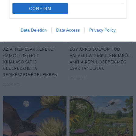
CONFIRM
Data Deletion
Data Access
Privacy Policy
AZ AI NEMCSAK KÉPEKET
EGY APRÓ SÓLYOM TUD
RAJZOL: REJTETT
VALAMIT A TURBULENCIÁRÓL,
KIHALÁSOKAT IS
AMIT A REPÜLŐGÉPEK MÉG
LELEPLEZHET A
CSAK TANULNAK
TERMÉSZETVÉDELEMBEN
2026-07-13
2026-07-15