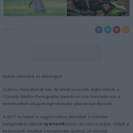
2017-12-27
Mókás pillanatok az élővilágból.
Számos fotópályázat van, de ennél viccesebb aligha létezik: a
Comedy Wildlife Photography Awards-on már harmadik éve a
természetben elkapott legmókásabb pillanatokat díjazzák.
A 2017-es képek is nagyon ütősre sikerültek. A többféle
kategóriában kikerült
nyertesek
közül van nem is tudjuk, melyik a
kedvencünk. Imádtuk a templomba igyekvő, jól öltözött