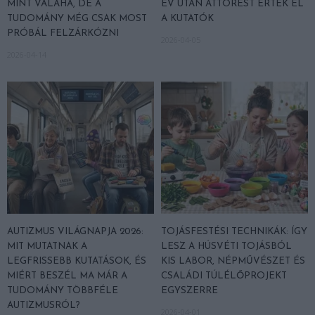
MINT VALAHA, DE A
ÉV UTÁN ÁTTÖRÉST ÉRTEK EL
TUDOMÁNY MÉG CSAK MOST
A KUTATÓK
PRÓBÁL FELZÁRKÓZNI
2026-04-05
2026-04-14
AUTIZMUS VILÁGNAPJA 2026:
TOJÁSFESTÉSI TECHNIKÁK: ÍGY
MIT MUTATNAK A
LESZ A HÚSVÉTI TOJÁSBÓL
LEGFRISSEBB KUTATÁSOK, ÉS
KIS LABOR, NÉPMŰVÉSZET ÉS
MIÉRT BESZÉL MA MÁR A
CSALÁDI TÚLÉLŐPROJEKT
TUDOMÁNY TÖBBFÉLE
EGYSZERRE
AUTIZMUSRÓL?
2026-04-01