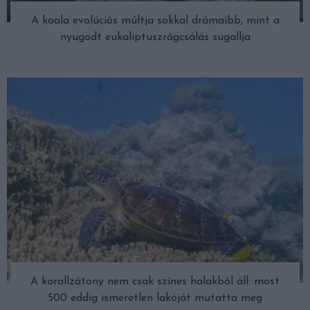
A koala evolúciós múltja sokkal drámaibb, mint a
nyugodt eukaliptuszrágcsálás sugallja
A korallzátony nem csak színes halakból áll: most
500 eddig ismeretlen lakóját mutatta meg