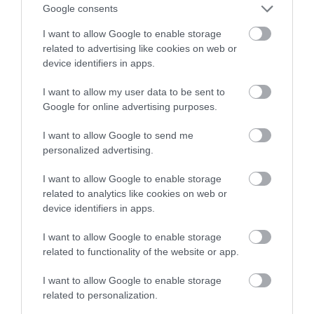
Google consents
I want to allow Google to enable storage
DAVID ATTENBOROUGH 100
NOBEL-DÍJAT KAPOTT EGY
related to advertising like cookies on web or
ÉVES: AZ EMBER, AKI
FÉREGÉRT – CSAK ÉPPEN NEM
device identifiers in apps.
MEGTANÍTOTTA A VILÁGNAK,
AZ OKOZTA A RÁKOT
HOGYAN KELL NÉZNI A
I want to allow my user data to be sent to
2026-04-23
TERMÉSZETET
Google for online advertising purposes.
2026-05-08
I want to allow Google to send me
personalized advertising.
I want to allow Google to enable storage
related to analytics like cookies on web or
device identifiers in apps.
I want to allow Google to enable storage
related to functionality of the website or app.
I want to allow Google to enable storage
related to personalization.
VÉGE LEHET A
AUDHD: AMIKOR AZ AUTIZMUS