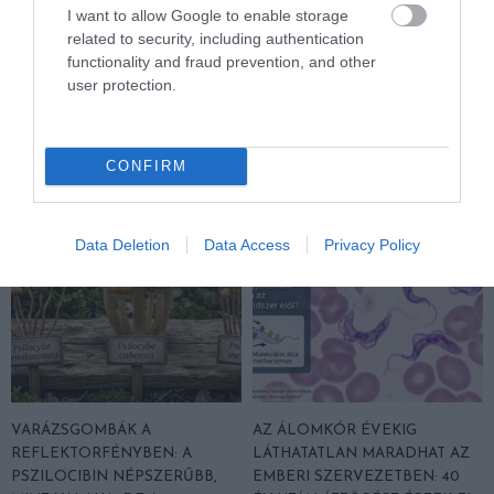
TRANSZPLANTÁCIÓS
ÉS AZ ADHD EGYÜTT
I want to allow Google to enable storage
VÁRÓLISTÁKNAK? A
EGÉSZEN MÁS ARCOT MUTAT
related to security, including authentication
DISZNÓSZERVEK ÁTÍRHATJÁK
2026-04-21
functionality and fraud prevention, and other
AZ ORVOSLÁS EGYIK
user protection.
LEGKEGYETLENEBB
SZABÁLYÁT
2026-04-22
CONFIRM
Data Deletion
Data Access
Privacy Policy
VARÁZSGOMBÁK A
AZ ÁLOMKÓR ÉVEKIG
REFLEKTORFÉNYBEN: A
LÁTHATATLAN MARADHAT AZ
PSZILOCIBIN NÉPSZERŰBB,
EMBERI SZERVEZETBEN: 40