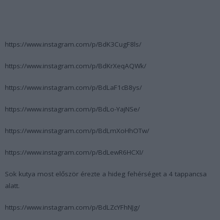
https://www.instagram.com/p/BdK3CugF8ls/
https://www.instagram.com/p/BdKrXeqAQWk/
https://www.instagram.com/p/BdLaF1cB8ys/
https://www.instagram.com/p/BdLo-YajNSe/
https://www.instagram.com/p/BdLmXoHhOTw/
https://www.instagram.com/p/BdLewR6HCXI/
Sok kutya most először érezte a hideg fehérséget a 4 tappancsa
alatt.
https://www.instagram.com/p/BdLZcYFhNJg/