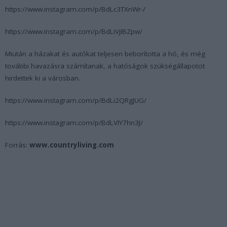
https://www.instagram.com/p/BdLc3TXnWr-/
https://www.instagram.com/p/BdLiVjIBZpw/
Miután a házakat és autókat teljesen beborította a hó, és még
további havazásra számítanak, a hatóságok szükségállapotot
hirdettek ki a városban.
https://www.instagram.com/p/BdLi2QRgJUG/
https://www.instagram.com/p/BdLVIY7hn3J/
Forrás:
www.countryliving.com