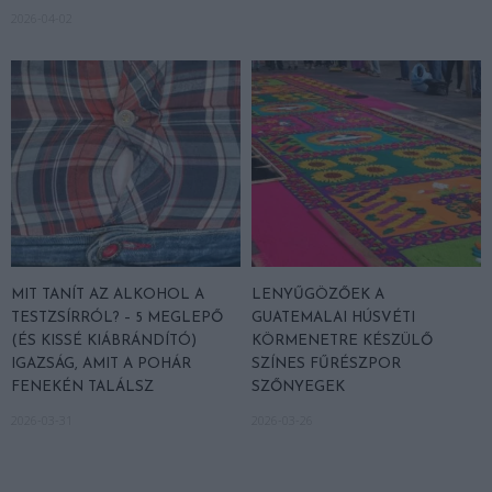
2026-04-02
MIT TANÍT AZ ALKOHOL A
LENYŰGÖZŐEK A
TESTZSÍRRÓL? – 5 MEGLEPŐ
GUATEMALAI HÚSVÉTI
(ÉS KISSÉ KIÁBRÁNDÍTÓ)
KÖRMENETRE KÉSZÜLŐ
IGAZSÁG, AMIT A POHÁR
SZÍNES FŰRÉSZPOR
FENEKÉN TALÁLSZ
SZŐNYEGEK
2026-03-31
2026-03-26