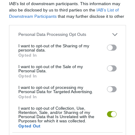
IAB’s list of downstream participants. This information may
also be disclosed by us to third parties on the
IAB’s List of
Downstream Participants
that may further disclose it to other
third parties.
Please note that this website/app uses one or more Google
Personal Data Processing Opt Outs
services and may gather and store information including but
not limited to your visit or usage behaviour. You may click to
I want to opt-out of the Sharing of my
personal data.
EGY ELSÜLLYEDT HAJÓ
NEM MINDENKI MENEKÜLT
grant or deny consent to Google and its third-party tags to
Opted In
TEXTILJEI ÚJRA ÖSSZEÁLLTAK:
POMPEJIBEN: LEHET, HOGY
use your data for below specified purposes in below Google
A RUHA, AMELY TÚLÉLTE A
EGY ORVOS A VÉGSŐKIG
consent section.
I want to opt-out of the Sale of my
TENGERT
SEGÍTENI PRÓBÁLT
Personal Data.
Opted In
2026-06-29
2026-06-23
I want to opt-out of processing my
Personal Data for Targeted Advertising.
Opted In
I want to opt-out of Collection, Use,
Retention, Sale, and/or Sharing of my
Personal Data that Is Unrelated with the
Purposes for which it was collected.
Opted Out