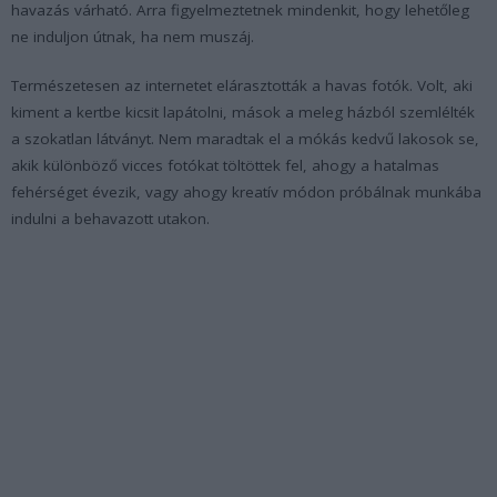
havazás várható. Arra figyelmeztetnek mindenkit, hogy lehetőleg
ne induljon útnak, ha nem muszáj.
Természetesen az internetet elárasztották a havas fotók. Volt, aki
kiment a kertbe kicsit lapátolni, mások a meleg házból szemlélték
a szokatlan látványt. Nem maradtak el a mókás kedvű lakosok se,
akik különböző vicces fotókat töltöttek fel, ahogy a hatalmas
fehérséget évezik, vagy ahogy kreatív módon próbálnak munkába
indulni a behavazott utakon.