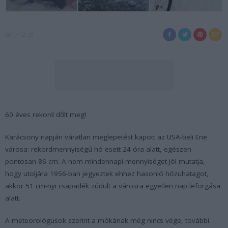
2017-12-28
60 éves rekord dőlt meg!
Karácsony napján váratlan meglepetést kapott az USA-beli Erie
városa: rekordmennyiségű hó esett 24 óra alatt, egészen
pontosan 86 cm. A nem mindennapi mennyiséget jól mutatja,
hogy utoljára 1956-ban jegyeztek ehhez hasonló hózuhatagot,
akkor 51 cm-nyi csapadék zúdult a városra egyetlen nap leforgása
alatt.
A meteorológusok szerint a mókának még nincs vége, további