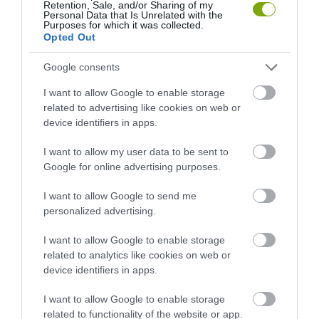
Retention, Sale, and/or Sharing of my
2026-02-12
Personal Data that Is Unrelated with the
Purposes for which it was collected.
Opted Out
Google consents
I want to allow Google to enable storage
related to advertising like cookies on web or
device identifiers in apps.
I want to allow my user data to be sent to
Google for online advertising purposes.
DUNGEONS & DRAGONS: A
VIDEÓJÁTÉK-SZENVEDÉLY: AZ
I want to allow Google to send me
JÁTÉK, AMI
AGYUNKAT CÉLZÓ REJTETT
personalized advertising.
MEGVÁLTOZTATHATJA AZ
VESZÉLY
AUTIZMUSSAL ÉLŐK ÉLETÉT!
I want to allow Google to enable storage
2024-12-13
related to analytics like cookies on web or
2025-03-13
device identifiers in apps.
I want to allow Google to enable storage
related to functionality of the website or app.