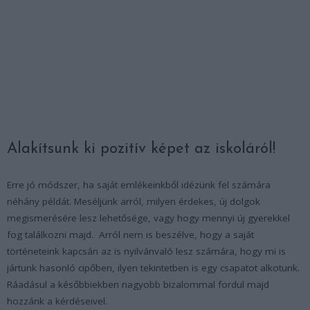
Alakítsunk ki pozitív képet az iskoláról!
Erre jó módszer, ha saját emlékeinkből idézünk fel számára
néhány példát. Meséljünk arról, milyen érdekes, új dolgok
megismerésére lesz lehetősége, vagy hogy mennyi új gyerekkel
fog találkozni majd. Arról nem is beszélve, hogy a saját
történeteink kapcsán az is nyilvánvaló lesz számára, hogy mi is
jártunk hasonló cipőben, ilyen tekintetben is egy csapatot alkotunk.
Ráadásul a későbbiekben nagyobb bizalommal fordul majd
hozzánk a kérdéseivel.