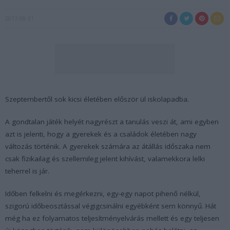
2017-08-31
Szeptembertől sok kicsi életében először ül iskolapadba.
A gondtalan játék helyét nagyrészt a tanulás veszi át, ami egyben
azt is jelenti, hogy a gyerekek és a családok életében nagy
változás történik. A gyerekek számára az átállás időszaka nem
csak fizikailag és szellemileg jelent kihívást, valamekkora lelki
teherrel is jár.
Időben felkelni és megérkezni, egy-egy napot pihenő nélkül,
szigorú időbeosztással végigcsinálni egyébként sem könnyű. Hát
még ha ez folyamatos teljesítményelvárás mellett és egy teljesen