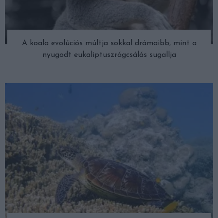
A koala evolúciós múltja sokkal drámaibb, mint a
nyugodt eukaliptuszrágcsálás sugallja