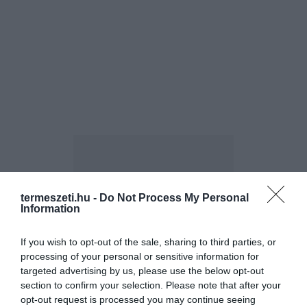
termeszeti.hu -
Do Not Process My Personal
Information
ELŐZŐ CIKK
KÜLÖNLEGES ESKÜVŐI CSOKROK NEM CSAK VEGÁKNAK
If you wish to opt-out of the sale, sharing to third parties, or
processing of your personal or sensitive information for
targeted advertising by us, please use the below opt-out
KÖVETKEZŐ CIKK
section to confirm your selection. Please note that after your
opt-out request is processed you may continue seeing
RENGETEG A FRISS MENTÁD? 9 ÖTLET, HOGY MI MINDEN