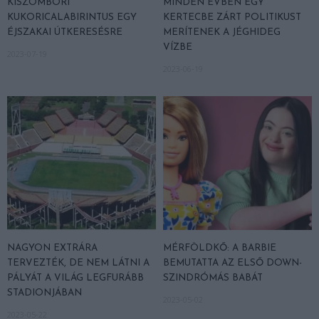
KISZOMBORI
MINDEN ÉVBEN EGY
KUKORICALABIRINTUS EGY
KERTECBE ZÁRT POLITIKUST
ÉJSZAKAI ÚTKERESÉSRE
MERÍTENEK A JÉGHIDEG
VÍZBE
2023-07-19
2023-06-19
NAGYON EXTRÁRA
MÉRFÖLDKŐ: A BARBIE
TERVEZTÉK, DE NEM LÁTNI A
BEMUTATTA AZ ELSŐ DOWN-
PÁLYÁT A VILÁG LEGFURÁBB
SZINDRÓMÁS BABÁT
STADIONJÁBAN
2023-05-02
2023-05-22