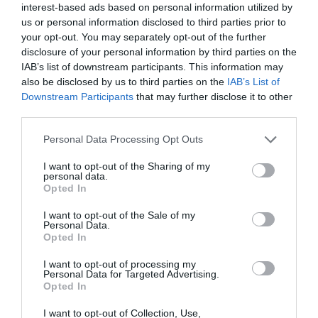
interest-based ads based on personal information utilized by
LEHET BELŐLE!
us or personal information disclosed to third parties prior to
your opt-out. You may separately opt-out of the further
disclosure of your personal information by third parties on the
HASONLÓ ÉRDEKESSÉGEK
IAB’s list of downstream participants. This information may
also be disclosed by us to third parties on the
IAB’s List of
Downstream Participants
that may further disclose it to other
third parties.
Please note that this website/app uses one or more Google
Personal Data Processing Opt Outs
services and may gather and store information including but
not limited to your visit or usage behaviour. You may click to
I want to opt-out of the Sharing of my
personal data.
grant or deny consent to Google and its third-party tags to
Opted In
use your data for below specified purposes in below Google
consent section.
I want to opt-out of the Sale of my
Personal Data.
Opted In
HOGYAN HÚZNAK BE A
HOGYAN SEGÍTHET EGY
I want to opt-out of processing my
JÁTÉKOK A
VIDEÓJÁTÉK AZ AUTIZMUS
Personal Data for Targeted Advertising.
MIKROTRANZAKCIÓK
FELISMERÉSÉBEN?
Opted In
VILÁGÁBA? ÉS MIT TEHETSZ
2026-02-09
ELLENE?
I want to opt-out of Collection, Use,