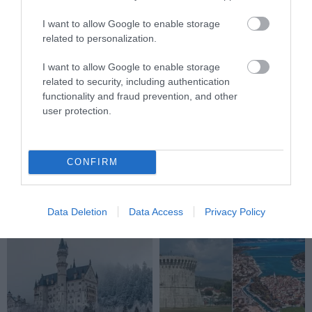
I want to allow Google to enable storage
related to personalization.
I want to allow Google to enable storage
related to security, including authentication
functionality and fraud prevention, and other
user protection.
ESŐS ŐSZI NAPOKON IS
EGY FURA HAGYOMÁNY: KÉT
AKTÍVAN! INGYENES
FALU LAKOSAI HARCOLNAK
PROGRAMOK A CSALÁDNAK,
FOGGAL-KÖRÖMMEL EGY KIS
AMIKET NEM ÉRDEMES
FAHORDÓÉRT
CONFIRM
KIHAGYNI!
2023-12-27
2024-09-27
Data Deletion
Data Access
Privacy Policy