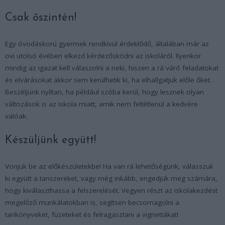
Csak őszintén!
Egy óvodáskorú gyermek rendkívül érdeklődő, általában már az
ovi utolsó évében elkezd kérdezősködni az iskoláról. Ilyenkor
mindig az igazat kell válaszolni a neki, hiszen a rá váró feladatokat
és elvárásokat akkor sem kerülhetik ki, ha elhallgatjuk előle őket.
Beszéljünk nyíltan, ha például szóba kerül, hogy lesznek olyan
változások is az iskola miatt, amik nem feltétlenül a kedvére
valóak.
Készüljünk együtt!
Vonjuk be az előkészületekbe! Ha van rá lehetőségünk, válasszuk
ki együtt a tanszereket, vagy még inkább, engedjük meg számára,
hogy kiválaszthassa a felszerelését. Vegyen részt az iskolakezdést
megelőző munkálatokban is, segítsen becsomagolni a
tankönyveket, füzeteket és felragasztani a vignettákat!