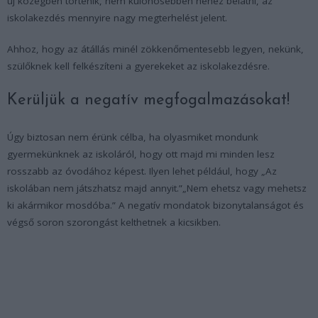
új közegben történik, nem különösebben nehéz belátni, az
iskolakezdés mennyire nagy megterhelést jelent.
Ahhoz, hogy az átállás minél zökkenőmentesebb legyen, nekünk,
szülőknek kell felkészíteni a gyerekeket az iskolakezdésre.
Kerüljük a negatív megfogalmazásokat!
Úgy biztosan nem érünk célba, ha olyasmiket mondunk
gyermekünknek az iskoláról, hogy ott majd mi minden lesz
rosszabb az óvodához képest. Ilyen lehet például, hogy „Az
iskolában nem játszhatsz majd annyit.”„Nem ehetsz vagy mehetsz
ki akármikor mosdóba.” A negatív mondatok bizonytalanságot és
végső soron szorongást kelthetnek a kicsikben.