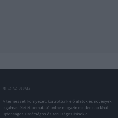
MI EZ AZ OLDAL?
A természeti környezet, körülöttünk élő állatok és növények
izgalmas életét bemutató online magazin minden nap kínál
újdonságot. Barátságos és tanulságos írások a