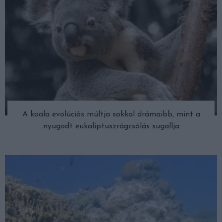
A koala evolúciós múltja sokkal drámaibb, mint a
nyugodt eukaliptuszrágcsálás sugallja