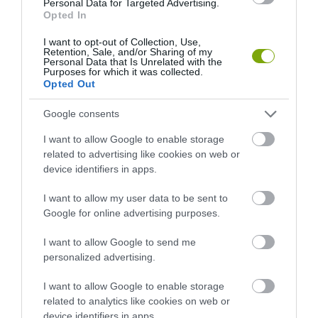
Personal Data for Targeted Advertising.
Opted In
I want to opt-out of Collection, Use,
Retention, Sale, and/or Sharing of my
Personal Data that Is Unrelated with the
Purposes for which it was collected.
Opted Out
HOGYAN HÚZNAK BE A
HOGYAN SEGÍTHET EGY
JÁTÉKOK A
VIDEÓJÁTÉK AZ AUTIZMUS
Google consents
MIKROTRANZAKCIÓK
FELISMERÉSÉBEN?
VILÁGÁBA? ÉS MIT TEHETSZ
2026-02-09
I want to allow Google to enable storage
ELLENE?
related to advertising like cookies on web or
2026-02-12
device identifiers in apps.
I want to allow my user data to be sent to
Google for online advertising purposes.
I want to allow Google to send me
personalized advertising.
I want to allow Google to enable storage
related to analytics like cookies on web or
device identifiers in apps.