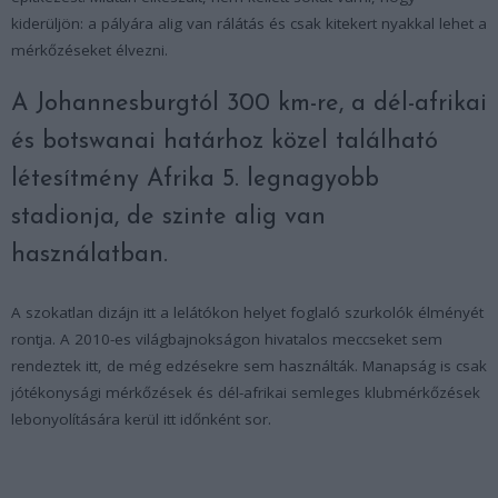
kiderüljön: a pályára alig van rálátás és csak kitekert nyakkal lehet a
mérkőzéseket élvezni.
A Johannesburgtól 300 km-re, a dél-afrikai
és botswanai határhoz közel található
létesítmény Afrika 5. legnagyobb
stadionja, de szinte alig van
használatban.
A szokatlan dizájn itt a lelátókon helyet foglaló szurkolók élményét
rontja. A 2010-es világbajnokságon hivatalos meccseket sem
rendeztek itt, de még edzésekre sem használták. Manapság is csak
jótékonysági mérkőzések és dél-afrikai semleges klubmérkőzések
lebonyolítására kerül itt időnként sor.