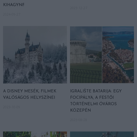
KIHAGYNI!
2023-12-27
2024-09-27
A DISNEY MESÉK, FILMEK
IGRALIŠTE BATARIJA: EGY
VALÓSÁGOS HELYSZÍNEI
FOCIPÁLYA, A FESTŐI
TÖRTÉNELMI ÓVÁROS
2023-10-09
KÖZEPÉN
2023-08-28