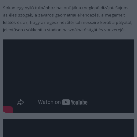
Sokan egy nyíló tulipánhoz hasonlítják a meglepő dizájnt. Sajnos
az éles szögek, a zavaros geometriai elrendezés, a megemelt
lelátók és az, hogy az egész nézőtér túl messzire került a pályától,
jelentősen csökkenti a stadion használhatóságát és vonzerejét.