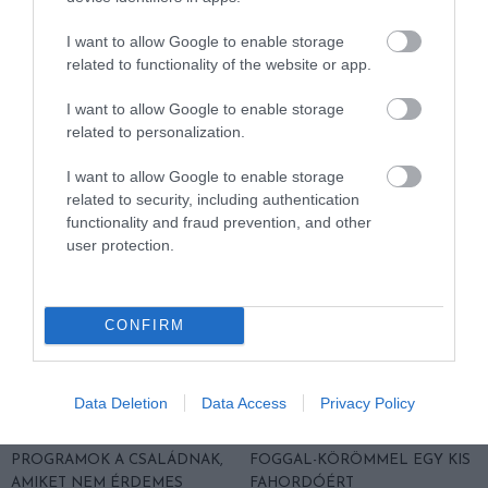
DUNGEONS & DRAGONS: A
VIDEÓJÁTÉK-SZENVEDÉLY: AZ
I want to allow Google to enable storage
JÁTÉK, AMI
AGYUNKAT CÉLZÓ REJTETT
related to functionality of the website or app.
MEGVÁLTOZTATHATJA AZ
VESZÉLY
I want to allow Google to enable storage
AUTIZMUSSAL ÉLŐK ÉLETÉT!
2024-12-13
related to personalization.
2025-03-13
I want to allow Google to enable storage
related to security, including authentication
functionality and fraud prevention, and other
user protection.
CONFIRM
Data Deletion
Data Access
Privacy Policy
ESŐS ŐSZI NAPOKON IS
EGY FURA HAGYOMÁNY: KÉT
AKTÍVAN! INGYENES
FALU LAKOSAI HARCOLNAK
PROGRAMOK A CSALÁDNAK,
FOGGAL-KÖRÖMMEL EGY KIS
AMIKET NEM ÉRDEMES
FAHORDÓÉRT