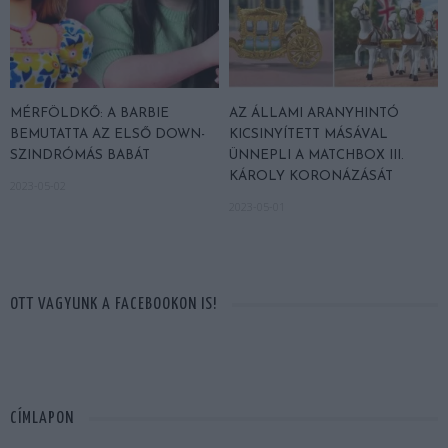
MÉRFÖLDKŐ: A BARBIE
AZ ÁLLAMI ARANYHINTÓ
BEMUTATTA AZ ELSŐ DOWN-
KICSINYÍTETT MÁSÁVAL
SZINDRÓMÁS BABÁT
ÜNNEPLI A MATCHBOX III.
KÁROLY KORONÁZÁSÁT
2023-05-02
2023-05-01
OTT VAGYUNK A FACEBOOKON IS!
CÍMLAPON