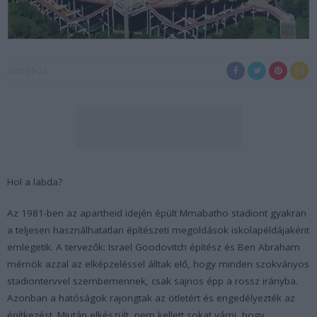
2023-05-22
Hol a labda?
Az 1981-ben az apartheid idején épült Mmabatho stadiont gyakran
a teljesen használhatatlan építészeti megoldások iskolapéldájaként
emlegetik. A tervezők: Israel Goodovitch építész és Ben Abraham
mérnök azzal az elképzeléssel álltak elő, hogy minden szokványos
stadiontervvel szembemennek, csak sajnos épp a rossz irányba.
Azonban a hatóságok rajongtak az ötletért és engedélyezték az
építkezést. Miután elkészült, nem kellett sokat várni, hogy