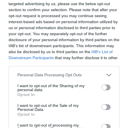
targeted advertising by us, please use the below opt-out
section to confirm your selection. Please note that after your
opt-out request is processed you may continue seeing
ELŐZŐ CIKK
interest-based ads based on personal information utilized by
A VILÁG LEGMAGÁNYOSABB FÁJA EGY ZORD SZIGETEN ÉL,
us or personal information disclosed to third parties prior to
TÖBB EZER KM-RE A TÁRSAITÓL
your opt-out. You may separately opt-out of the further
disclosure of your personal information by third parties on the
IAB’s list of downstream participants. This information may
KÖVETKEZŐ CIKK
also be disclosed by us to third parties on the
IAB’s List of
Downstream Participants
that may further disclose it to other
NEMO PONT: A BOLYGÓNK AZON PONTJA, AMELY
third parties.
LEGTÁVOLABB ESIK MINDEN SZÁRAZFÖLDTŐL
Please note that this website/app uses one or more Google
Personal Data Processing Opt Outs
services and may gather and store information including but
not limited to your visit or usage behaviour. You may click to
I want to opt-out of the Sharing of my
HASONLÓ ÉRDEKESSÉGEK
personal data.
grant or deny consent to Google and its third-party tags to
Opted In
use your data for below specified purposes in below Google
consent section.
I want to opt-out of the Sale of my
Personal Data.
Opted In
I want to opt-out of processing my