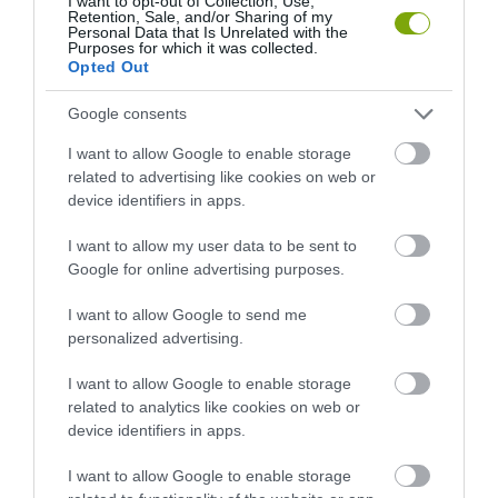
I want to opt-out of Collection, Use,
Retention, Sale, and/or Sharing of my
2026-08-04
Personal Data that Is Unrelated with the
Purposes for which it was collected.
Opted Out
Google consents
I want to allow Google to enable storage
related to advertising like cookies on web or
device identifiers in apps.
I want to allow my user data to be sent to
Google for online advertising purposes.
KIRÁNDULÁS A RAVAZDI
A JÉG ALATT NEM ÜRESSÉG
I want to allow Google to send me
SÖRFŐZDÉBE, A BENCÉS
VAN: ÓRIÁSI REJTETT TÁJ
personalized advertising.
APÁTSÁG HABOS OLDALÁRA
HÚZÓDIK KELET-ANTARKTISZ
MÉLYÉN
2026-08-04
I want to allow Google to enable storage
2026-06-24
related to analytics like cookies on web or
device identifiers in apps.
I want to allow Google to enable storage