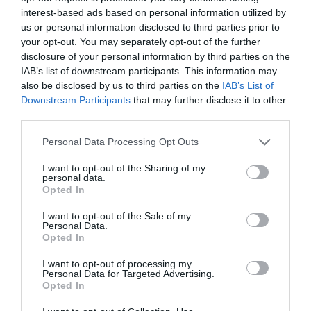
interest-based ads based on personal information utilized by
KIRÁNDULÁS A
KIRÁNDULÁS PANNONHALMA
us or personal information disclosed to third parties prior to
PANNONHALMI
KÖRNYÉKÉN: TERMÉSZET,
your opt-out. You may separately opt-out of the further
ARBORÉTUMBA
SZŐLŐ ÉS KOMLÓ
disclosure of your personal information by third parties on the
TALÁLKOZÁSA
2026-08-04
IAB’s list of downstream participants. This information may
2026-08-04
also be disclosed by us to third parties on the
IAB’s List of
Downstream Participants
that may further disclose it to other
third parties.
Please note that this website/app uses one or more Google
Personal Data Processing Opt Outs
services and may gather and store information including but
not limited to your visit or usage behaviour. You may click to
I want to opt-out of the Sharing of my
personal data.
grant or deny consent to Google and its third-party tags to
Opted In
use your data for below specified purposes in below Google
consent section.
I want to opt-out of the Sale of my
Personal Data.
Opted In
KIRÁNDULÁS A
KIRÁNDULÁS A
I want to opt-out of processing my
Personal Data for Targeted Advertising.
PANNONHALMI
PANNONHALMI FŐAPÁTSÁG
Opted In
GYÓGYNÖVÉNYKERTBE ÉS
PINCÉSZETÉBE
ILLATMÚZEUMBA
2026-08-04