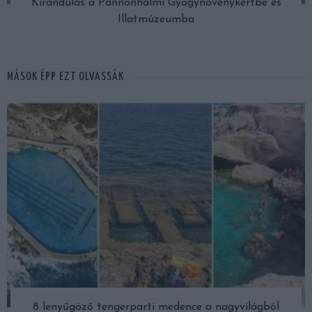
Kirándulás a Pannonhalmi Gyógynövénykertbe és
Illatmúzeumba
MÁSOK ÉPP EZT OLVASSÁK
8 lenyűgöző tengerparti medence a nagyvilágból