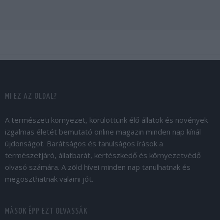
MI EZ AZ OLDAL?
A természeti környezet, körülöttünk élő állatok és növények
izgalmas életét bemutató online magazin minden nap kínál
újdonságot. Barátságos és tanulságos írások a
természetjáró, állatbarát, kertészkedő és környezetvédő
olvasó számára. A zöld hívei minden nap tanulhatnak és
megoszthatnak valami jót.
MÁSOK ÉPP EZT OLVASSÁK