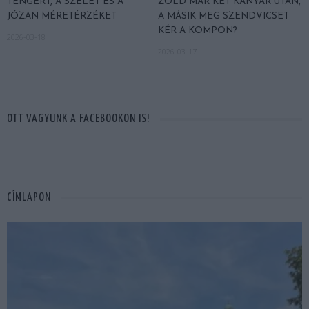
TENGERT, A SZELET ÉS A
ZÖLD MÁR KÉT KANYAR UTÁN,
JÓZAN MÉRETÉRZÉKET
A MÁSIK MEG SZENDVICSET
KÉR A KOMPON?
2026-03-18
2026-03-17
OTT VAGYUNK A FACEBOOKON IS!
CÍMLAPON