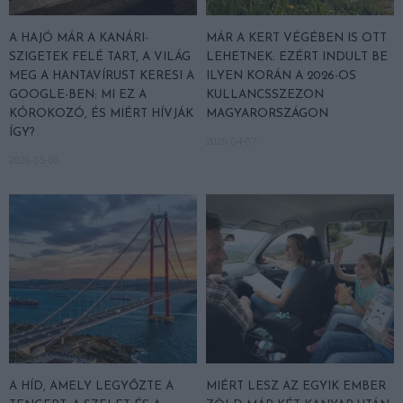
A HAJÓ MÁR A KANÁRI-
MÁR A KERT VÉGÉBEN IS OTT
SZIGETEK FELÉ TART, A VILÁG
LEHETNEK: EZÉRT INDULT BE
MEG A HANTAVÍRUST KERESI A
ILYEN KORÁN A 2026-OS
GOOGLE-BEN: MI EZ A
KULLANCSSZEZON
KÓROKOZÓ, ÉS MIÉRT HÍVJÁK
MAGYARORSZÁGON
ÍGY?
2026-04-07
2026-05-06
A HÍD, AMELY LEGYŐZTE A
MIÉRT LESZ AZ EGYIK EMBER