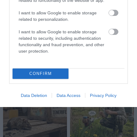
related to functionality of the website or app.
I want to allow Google to enable storage
related to personalization.
I want to allow Google to enable storage
related to security, including authentication
functionality and fraud prevention, and other
user protection.
KULLANCSOK ELLEN
A BÜKKI ŐSERDŐ, AHOL
OKOSAN
KÉTSZÁZ ÉVE BÉKÉN HAGYJÁK
A TERMÉSZETET
2026-06-08
2026-05-26
CONFIRM
Data Deletion
Data Access
Privacy Policy