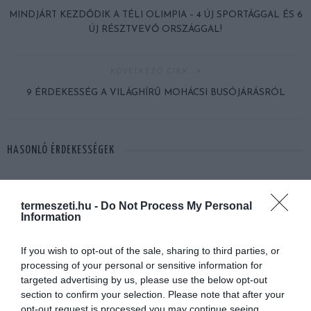
MINDJÁRT KEZDŐDIK A TÉLI OLIMPIA – 4 ÚJ SPORTÁGGAL ÉS 6
ÚJ RÉSZTVEVŐ ORSZÁGGAL!
KÖVETKEZŐ CIKK
9 ÉRDEKESSÉG A VILÁGHÍRŰ MOHÁCSI BUSÓJÁRÁSRÓL
HASONLÓ ÉRDEKESSÉGEK
termeszeti.hu -
Do Not Process My Personal
Information
If you wish to opt-out of the sale, sharing to third parties, or
processing of your personal or sensitive information for
targeted advertising by us, please use the below opt-out
section to confirm your selection. Please note that after your
opt-out request is processed you may continue seeing