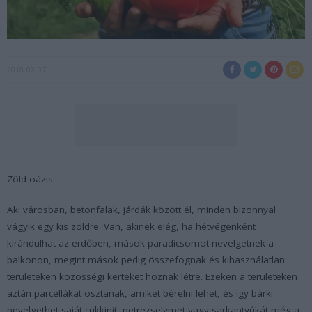
2018-02-07
Zöld oázis.
Aki városban, betonfalak, járdák között él, minden bizonnyal
vágyik egy kis zöldre. Van, akinek elég, ha hétvégenként
kirándulhat az erdőben, mások paradicsomot nevelgetnek a
balkonon, megint mások pedig összefognak és kihasználatlan
területeken közösségi kerteket hoznak létre. Ezeken a területeken
aztán parcellákat osztanak, amiket bérelni lehet, és így bárki
nevelgethet saját cukkinit, petrezselymet vagy sarkantyúkát még a