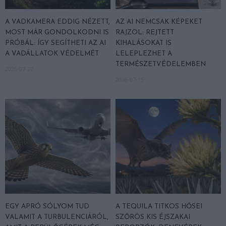
A VADKAMERA EDDIG NÉZETT,
AZ AI NEMCSAK KÉPEKET
MOST MÁR GONDOLKODNI IS
RAJZOL: REJTETT
PRÓBÁL: ÍGY SEGÍTHETI AZ AI
KIHALÁSOKAT IS
A VADÁLLATOK VÉDELMÉT
LELEPLEZHET A
TERMÉSZETVÉDELEMBEN
2026-07-27
2026-07-15
EGY APRÓ SÓLYOM TUD
A TEQUILA TITKOS HŐSEI
VALAMIT A TURBULENCIÁRÓL,
SZŐRÖS KIS ÉJSZAKAI