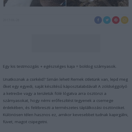
2017-06-28
Egy kis testmozgás + egészséges kaja = boldog szárnyasok.
Unatkoznak a csirkéid? Simán lehet! Remek ötletünk van, lepd meg
őket egy egyedi, saját készítésű káposztalabdával! A zöldséggolyó
a ketrecbe vagy a területük fölé lógatva arra ösztönzi a
szárnyasokat, hogy némi erőfeszítést tegyenek a csemege
érdekében, és felébreszti a természetes táplálkozási ösztönöket.
Különösen télen hasznos ez, amikor kevesebbet tudnak kapirgálni,
füvet, magot csipegetni.