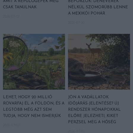
AMIT A REPÜLŐGÉPEK MÉG
BEPORZÓK: DENEVÉREK
CSAK TANULNAK
NÉLKÜL SZOMORÚBB LENNE
A MEXIKÓI POHÁR
2026-07-13
2026-07-10
LEHET, HOGY 20 MILLIÓ
JÖN A VADÁLLATOK
ROVARFAJ ÉL A FÖLDÖN, ÉS A
IDŐJÁRÁS-JELENTÉSE? ÚJ
LEGTÖBB MÉG AZT SEM
RENDSZER HÓNAPOKKAL
TUDJA, HOGY NEM ISMERJÜK
ELŐRE JELEZHETI, KIKET
PERZSEL MEG A HŐSÉG
2026-07-03
2026-07-01