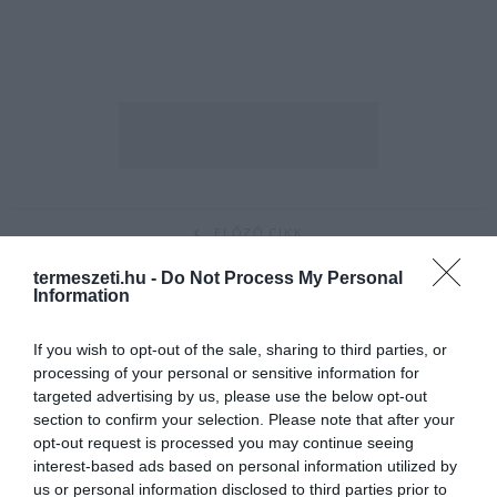
ELŐZŐ CIKK
KITŰNŐ BIZONYÍTVÁNNYAL PÉNTEKIG INGYEN UTAZHATSZ A
termeszeti.hu -
Do Not Process My Personal
GYERMEKVASÚTON!
Information
If you wish to opt-out of the sale, sharing to third parties, or
KÖVETKEZŐ CIKK
processing of your personal or sensitive information for
ELINDULT AZ ÉV FÜRDŐJE VERSENY – MOST EZEK A
targeted advertising by us, please use the below opt-out
LEGNÉPSZERŰBB HELYEK
section to confirm your selection. Please note that after your
opt-out request is processed you may continue seeing
interest-based ads based on personal information utilized by
us or personal information disclosed to third parties prior to