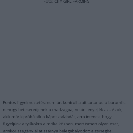
Fotó: CITY GIRL FARMING
Fontos figyelmeztetés: nem árt kontroll alatt tartanod a baromfit,
nehogy betekeredjenek a madzagba, netán lenyeljék azt. Azok,
akik már kipróbálták a káposztalabdát, arra intenek, hogy
figyeljünk a tyúkokra a móka közben, mert ismert olyan eset,
amikor szegény állat szárnya belegabalyodott a zsinegbe.