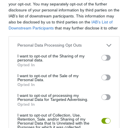
HASONLÓ ÉRDEKESSÉGEK
your opt-out. You may separately opt-out of the further
disclosure of your personal information by third parties on the
IAB’s list of downstream participants. This information may
also be disclosed by us to third parties on the
IAB’s List of
Downstream Participants
that may further disclose it to other
third parties.
Please note that this website/app uses one or more Google
Personal Data Processing Opt Outs
services and may gather and store information including but
not limited to your visit or usage behaviour. You may click to
I want to opt-out of the Sharing of my
personal data.
grant or deny consent to Google and its third-party tags to
Opted In
use your data for below specified purposes in below Google
consent section.
I want to opt-out of the Sale of my
A KOALA EVOLÚCIÓS MÚLTJA
A KORALLZÁTONY NEM CSAK
Personal Data.
SOKKAL DRÁMAIBB, MINT A
SZÍNES HALAKBÓL ÁLL: MOST
Opted In
NYUGODT
500 EDDIG ISMERETLEN
EUKALIPTUSZRÁGCSÁLÁS
LAKÓJÁT MUTATTA MEG
I want to opt-out of processing my
Personal Data for Targeted Advertising.
SUGALLJA
2026-08-06
Opted In
2026-08-07
I want to opt-out of Collection, Use,
Retention, Sale, and/or Sharing of my
Personal Data that Is Unrelated with the
Purposes for which it was collected.