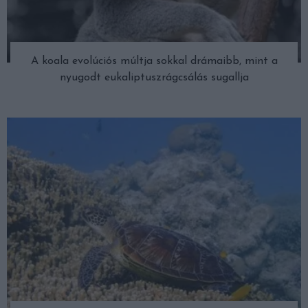
A koala evolúciós múltja sokkal drámaibb, mint a
nyugodt eukaliptuszrágcsálás sugallja