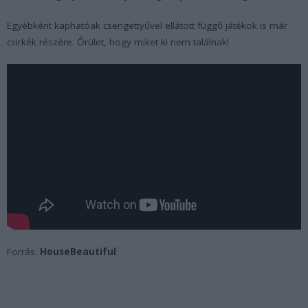
Egyébként kaphatóak csengettyűvel ellátott függő játékok is már
csirkék részére. Őrület, hogy miket ki nem találnak!
Forrás:
HouseBeautiful