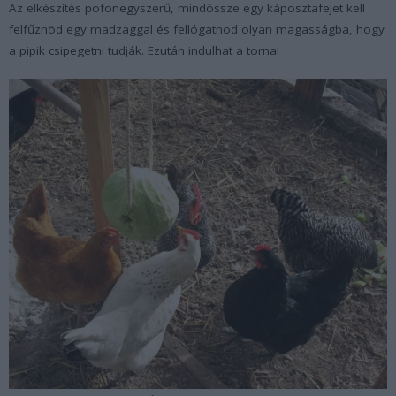
Az elkészítés pofonegyszerű, mindössze egy káposztafejet kell
felfűznöd egy madzaggal és fellógatnod olyan magasságba, hogy
a pipik csipegetni tudják. Ezután indulhat a torna!