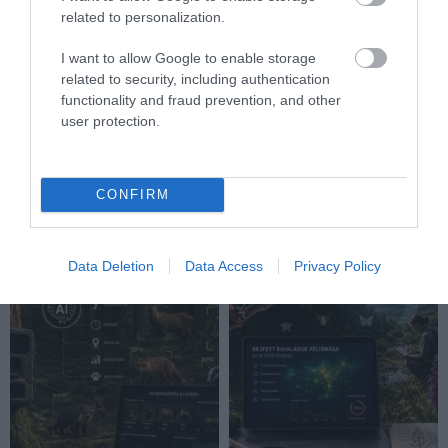
related to personalization.
I want to allow Google to enable storage
related to security, including authentication
functionality and fraud prevention, and other
user protection.
A TUDÓSOK 262 ÚJ FAJT
ÖTVEN ÉVIG ROSSZ NÉVEN
NEVEZTEK MEG, ÉS A FÖLD
LAPULT EGY KARDFOGÚ
MEGINT FINOMAN JELEZTE:
MACSKA LELETE – AZTÁN
KORAI MÉG MINDENTUDÓNAK
VALAKI VÉGRE RÁNÉZETT
CONFIRM
HINNI MAGUNKAT
RENDESEN
2026-07-30
2026-07-28
Data Deletion
Data Access
Privacy Policy