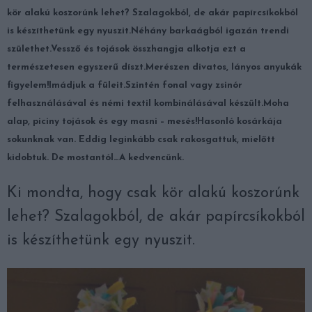
kör alakú koszorúnk lehet? Szalagokból, de akár papírcsíkokból
is készíthetünk egy nyuszit.
Néhány barkaágból igazán trendi
születhet.
Vessző és tojások összhangja alkotja ezt a
természetesen egyszerű díszt.
Merészen divatos, lányos anyukák
figyelem!
Imádjuk a füleit.
Szintén fonal vagy zsinór
felhasználásával és némi textil kombinálásával készült.
Moha
alap, piciny tojások és egy masni – mesés!
Hasonló kosárkája
sokunknak van. Eddig leginkább csak rakosgattuk, mielőtt
kidobtuk. De mostantól…
A kedvencünk.
Ki mondta, hogy csak kör alakú koszorúnk
lehet? Szalagokból, de akár papírcsíkokból
is készíthetünk egy nyuszit.