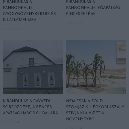
KIRÁNDULÁS A
KIRÁNDULÁS A
PANNONHALMI
PANNONHALMI FŐAPÁTSÁG
GYÓGYNÖVÉNYKERTBE ÉS
PINCÉSZETÉBE
ILLATMÚZEUMBA
2026-08-04
2026-08-04
KIRÁNDULÁS A RAVAZDI
NEM CSAK A FÖLD
SÖRFŐZDÉBE, A BENCÉS
SZOMJAZIK: LÉGKÖRI ASZÁLY
APÁTSÁG HABOS OLDALÁRA
SZÍVJA KI A VIZET A
NÖVÉNYEKBŐL
2026-08-04
2026-08-04