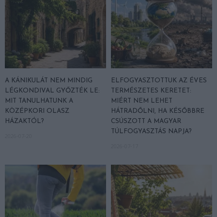
A KÁNIKULÁT NEM MINDIG
ELFOGYASZTOTTUK AZ ÉVES
LÉGKONDIVAL GYŐZTÉK LE:
TERMÉSZETES KERETET:
MIT TANULHATUNK A
MIÉRT NEM LEHET
KÖZÉPKORI OLASZ
HÁTRADŐLNI, HA KÉSŐBBRE
HÁZAKTÓL?
CSÚSZOTT A MAGYAR
TÚLFOGYASZTÁS NAPJA?
2026-07-20
2026-07-17