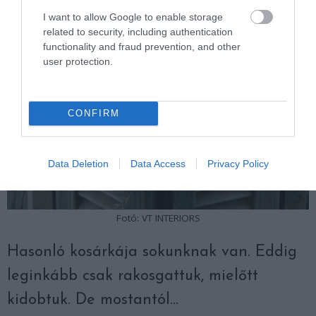
I want to allow Google to enable storage
related to security, including authentication
functionality and fraud prevention, and other
user protection.
CONFIRM
Data Deletion
Data Access
Privacy Policy
Fotó: VT INTERIORS
Hasonló kosárkája sokunknak van. Eddig
leginkább csak rakosgattuk, mielőtt
kidobtuk. De mostantól…