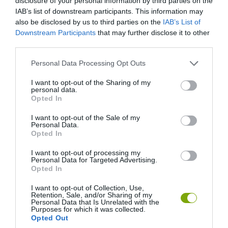
disclosure of your personal information by third parties on the
IAB’s list of downstream participants. This information may
also be disclosed by us to third parties on the
IAB’s List of
Downstream Participants
that may further disclose it to other
third parties.
Please note that this website/app uses one or more Google
Personal Data Processing Opt Outs
services and may gather and store information including but
not limited to your visit or usage behaviour. You may click to
I want to opt-out of the Sharing of my
personal data.
grant or deny consent to Google and its third-party tags to
Opted In
use your data for below specified purposes in below Google
consent section.
I want to opt-out of the Sale of my
Personal Data.
Opted In
I want to opt-out of processing my
Personal Data for Targeted Advertising.
Opted In
I want to opt-out of Collection, Use,
Retention, Sale, and/or Sharing of my
Personal Data that Is Unrelated with the
Purposes for which it was collected.
Opted Out