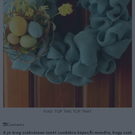
Fotó: TOP THIS TOP THAT
Contents
A jó öreg zsákvászon ismét csodákra képes.
Ki mondta, hogy csak