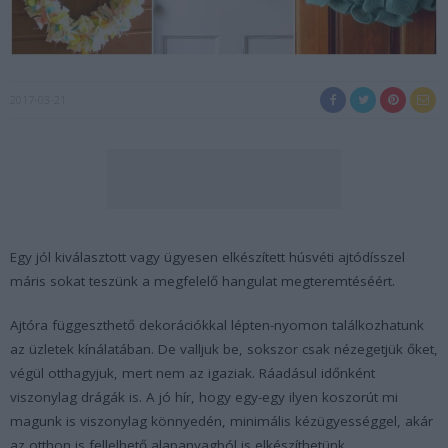
2017-03-21
Egy jól kiválasztott vagy ügyesen elkészített húsvéti ajtódísszel
máris sokat teszünk a megfelelő hangulat megteremtéséért.
Ajtóra függeszthető dekorációkkal lépten-nyomon találkozhatunk
az üzletek kínálatában. De valljuk be, sokszor csak nézegetjük őket,
végül otthagyjuk, mert nem az igaziak. Ráadásul időnként
viszonylag drágák is. A jó hír, hogy egy-egy ilyen koszorút mi
magunk is viszonylag könnyedén, minimális kézügyességgel, akár
az otthon is fellelhető alapanyagból is elkészíthetünk.