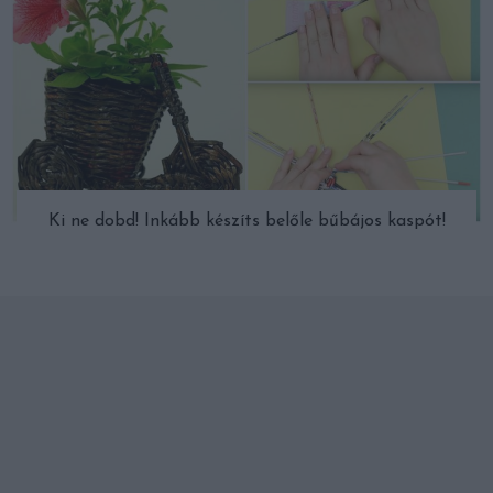
Ki ne dobd! Inkább készíts belőle bűbájos kaspót!