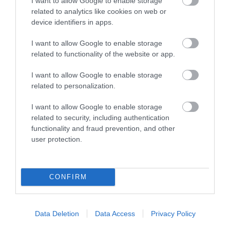
I want to allow Google to enable storage
related to analytics like cookies on web or
device identifiers in apps.
I want to allow Google to enable storage
related to functionality of the website or app.
I want to allow Google to enable storage
related to personalization.
A KORALLZÁTONY NEM CSAK
HŐKUPOLA MAGYARORSZÁG
SZÍNES HALAKBÓL ÁLL: MOST
FELETT: MI EZ A LÁTHATATLAN
I want to allow Google to enable storage
500 EDDIG ISMERETLEN
FEDŐ, ÉS MI TÖRTÉNIK
related to security, including authentication
LAKÓJÁT MUTATTA MEG
ALATTA A TERMÉSZETTEL?
functionality and fraud prevention, and other
2026-08-06
2026-08-03
user protection.
CONFIRM
Data Deletion
Data Access
Privacy Policy