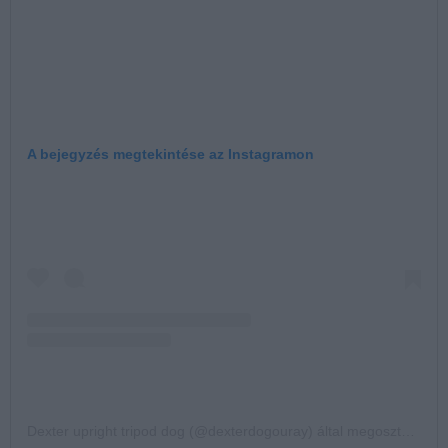
A bejegyzés megtekintése az Instagramon
Dexter upright tripod dog (@dexterdogouray) által megosztott bejegyzés