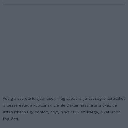
Pedig a szerető tulajdonosok még speciális, járást segítő kerekeket
is beszereztek a kutyusnak. Eleinte Dexter használta is őket, de
aztán inkább úgy döntött, hogy nincs rájuk szüksége, ő két lábon
fog járni.