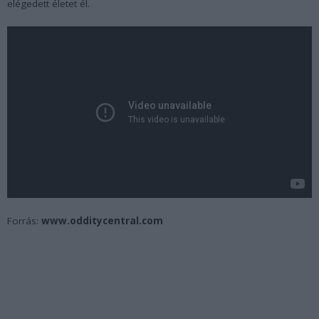
elégedett életet él.
Forrás:
www.odditycentral.com