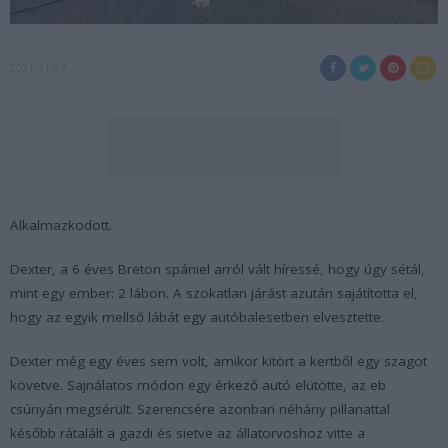
2021-11-07
Alkalmazkodott.
Dexter, a 6 éves Breton spániel arról vált híressé, hogy úgy sétál,
mint egy ember: 2 lábon. A szokatlan járást azután sajátította el,
hogy az egyik mellső lábát egy autóbalesetben elvesztette.
Dexter még egy éves sem volt, amikor kitört a kertből egy szagot
követve. Sajnálatos módon egy érkező autó elütötte, az eb
csúnyán megsérült. Szerencsére azonban néhány pillanattal
később rátalált a gazdi és sietve az állatorvoshoz vitte a