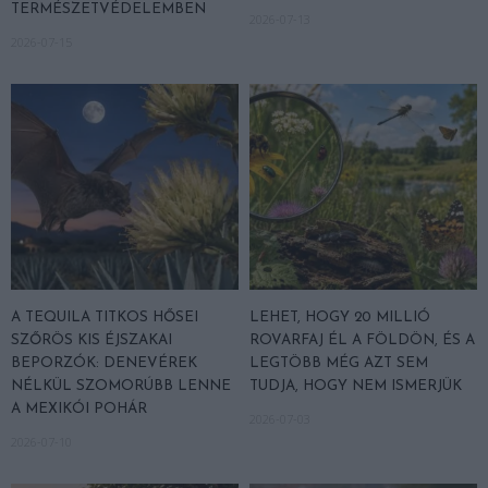
TERMÉSZETVÉDELEMBEN
2026-07-13
2026-07-15
A TEQUILA TITKOS HŐSEI
LEHET, HOGY 20 MILLIÓ
SZŐRÖS KIS ÉJSZAKAI
ROVARFAJ ÉL A FÖLDÖN, ÉS A
BEPORZÓK: DENEVÉREK
LEGTÖBB MÉG AZT SEM
NÉLKÜL SZOMORÚBB LENNE
TUDJA, HOGY NEM ISMERJÜK
A MEXIKÓI POHÁR
2026-07-03
2026-07-10