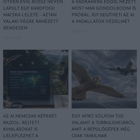
ÖTVEN ÉVIG ROSSZ NÉVEN
A VADKAMERA EDDIG NÉZETT,
LAPULT EGY KARDFOGÚ
MOST MÁR GONDOLKODNI IS
MACSKA LELETE – AZTÁN
PRÓBÁL: ÍGY SEGÍTHETI AZ AI
VALAKI VÉGRE RÁNÉZETT
A VADÁLLATOK VÉDELMÉT
RENDESEN
2026-07-27
2026-07-28
AZ AI NEMCSAK KÉPEKET
EGY APRÓ SÓLYOM TUD
RAJZOL: REJTETT
VALAMIT A TURBULENCIÁRÓL,
KIHALÁSOKAT IS
AMIT A REPÜLŐGÉPEK MÉG
LELEPLEZHET A
CSAK TANULNAK