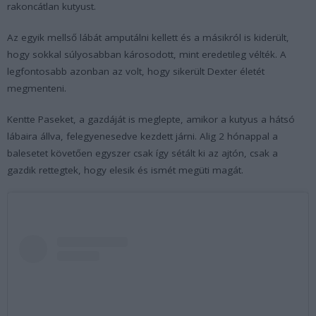
rakoncátlan kutyust.
Az egyik mellső lábát amputálni kellett és a másikról is kiderült,
hogy sokkal súlyosabban károsodott, mint eredetileg vélték. A
legfontosabb azonban az volt, hogy sikerült Dexter életét
megmenteni.
Kentte Paseket, a gazdáját is meglepte, amikor a kutyus a hátsó
lábaira állva, felegyenesedve kezdett járni. Alig 2 hónappal a
balesetet követően egyszer csak így sétált ki az ajtón, csak a
gazdik rettegtek, hogy elesik és ismét megüti magát.