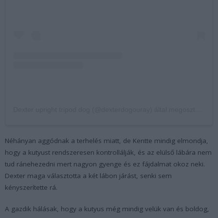
Dexter upright tripod dog (@dexterdogouray) által megosztott bejegyzés
Néhányan aggódnak a terhelés miatt, de Kentte mindig elmondja,
hogy a kutyust rendszeresen kontrollálják, és az elülső lábára nem
tud ránehezedni mert nagyon gyenge és ez fájdalmat okoz neki.
Dexter maga választotta a két lábon járást, senki sem
kényszerítette rá.
A gazdik hálásak, hogy a kutyus még mindig velük van és boldog,