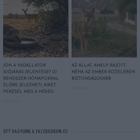
JÖN A VADÁLLATOK
AZ ÁLLAT, AMELY RÁJÖTT:
IDŐJÁRÁS-JELENTÉSE? ÚJ
NÉHA AZ EMBER KÖZELÉBEN
RENDSZER HÓNAPOKKAL
BIZTONSÁGOSABB
ELŐRE JELEZHETI, KIKET
2026-06-24
PERZSEL MEG A HŐSÉG
2026-07-01
OTT VAGYUNK A FACEBOOKON IS!