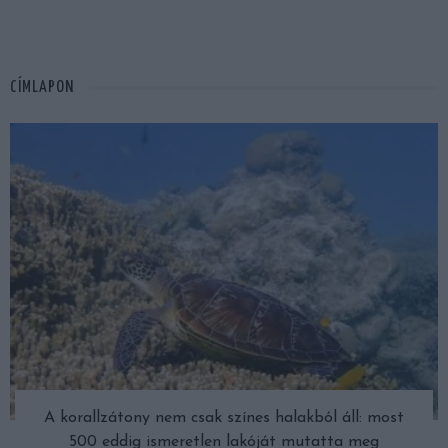
CÍMLAPON
A korallzátony nem csak színes halakból áll: most
500 eddig ismeretlen lakóját mutatta meg