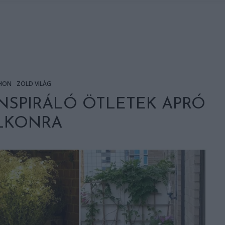
HON
ZÖLD VILÁG
: INSPIRÁLÓ ÖTLETEK APRÓ
LKONRA