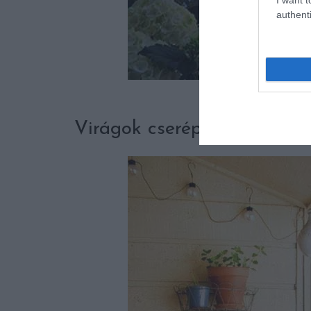
authenti
Fotó: www.
Virágok cserépben, kaspóba