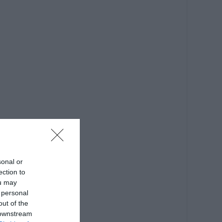
sonal or
ection to
ou may
 personal
out of the
 downstream