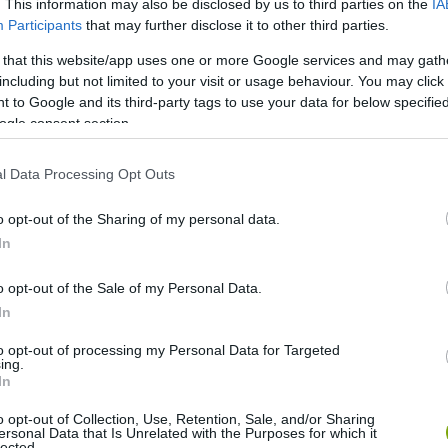
. This information may also be disclosed by us to third parties on the
IA
Participants
that may further disclose it to other third parties.
futó növények itt könnyen találnak maguknak
tos estékért
Pici, de üdítő látvány
Párnák teszik
 that this website/app uses one or more Google services and may gath
ényeket látva egy nagy kertben érezzük magunkat
A
including but not limited to your visit or usage behaviour. You may click 
 to Google and its third-party tags to use your data for below specifi
útorok és nagyon sok zöld együttese
Érdekes megoldás
ogle consent section.
ntha a lenti kert folytatása lenne ez az aprócska kiülő-
yeken
Meglepő, de mutatós ötlet a kavicsborítás
Mintás
l Data Processing Opt Outs
s
Szemet gyönyörködtető a sok-sok növény
Ide-oda futó
emélyes pihenőhely és rengeteg zöld: ez pont
o opt-out of the Sharing of my personal data.
hér, klasszikus
Az időjárásálló bútorok, kiegészítők jól
In
rmészetes hatás
Zöldségeket is termeszthetünk, ha
o opt-out of the Sale of my Personal Data.
In
reggelihez
to opt-out of processing my Personal Data for Targeted
ing.
In
o opt-out of Collection, Use, Retention, Sale, and/or Sharing
ersonal Data that Is Unrelated with the Purposes for which it
lected.