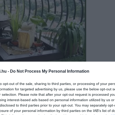
i.hu -
Do Not Process My Personal Information
to opt-out of the sale, sharing to third parties, or processing of your per
apartmenttherapy.com
formation for targeted advertising by us, please use the below opt-out s
r selection. Please note that after your opt-out request is processed y
eing interest-based ads based on personal information utilized by us or
disclosed to third parties prior to your opt-out. You may separately opt-
együtt a tökéletes reggelihez
Virágok cserépben,
losure of your personal information by third parties on the IAB’s list of
s közepén
A faláda rusztikus hatást kelt az apró