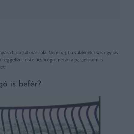
onyára hallottál már róla. Nem baj, ha valakinek csak egy kis
 jó reggelizni, este ücsörögni, netán a paradicsom is
et!
ó is befér?