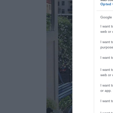
Opted 
Google 
I want t
web or d
I want t
purpose
I want 
I want t
web or d
I want t
or app.
I want t
I want t