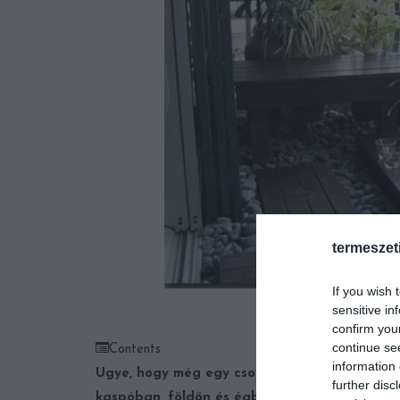
termeszet
If you wish 
Fotó: www.
sensitive in
confirm you
continue se
Contents
information 
Ugye, hogy még egy csobogó is befér?
Minden 
further disc
kaspóban, földön és égben
Zöld oázis a váro