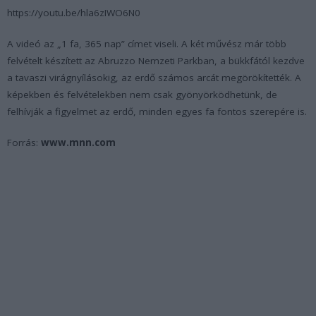
https://youtu.be/hla6zIWO6N0
A videó az „1 fa, 365 nap” címet viseli. A két művész már több
felvételt készített az Abruzzo Nemzeti Parkban, a bükkfától kezdve
a tavaszi virágnyílásokig, az erdő számos arcát megörökítették. A
képekben és felvételekben nem csak gyönyörködhetünk, de
felhívják a figyelmet az erdő, minden egyes fa fontos szerepére is.
Forrás:
www.mnn.com