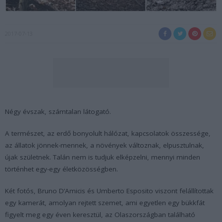
2017-07-13
Négy évszak, számtalan látogató.
A természet, az erdő bonyolult hálózat, kapcsolatok összessége,
az állatok jönnek-mennek, a növények változnak, elpusztulnak,
újak születnek. Talán nem is tudjuk elképzelni, mennyi minden
történhet egy-egy életközösségben.
Két fotós, Bruno D’Amicis és Umberto Esposito viszont felállítottak
egy kamerát, amolyan rejtett szemet, ami egyetlen egy bükkfát
figyelt meg egy éven keresztül, az Olaszországban található