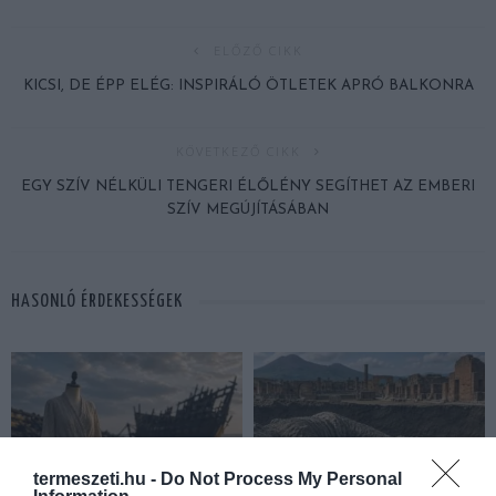
ELŐZŐ CIKK
KICSI, DE ÉPP ELÉG: INSPIRÁLÓ ÖTLETEK APRÓ BALKONRA
KÖVETKEZŐ CIKK
EGY SZÍV NÉLKÜLI TENGERI ÉLŐLÉNY SEGÍTHET AZ EMBERI
SZÍV MEGÚJÍTÁSÁBAN
HASONLÓ ÉRDEKESSÉGEK
termeszeti.hu -
Do Not Process My Personal