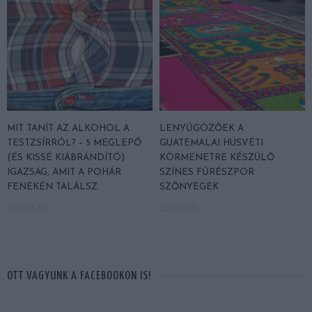
MIT TANÍT AZ ALKOHOL A
LENYŰGÖZŐEK A
TESTZSÍRRÓL? – 5 MEGLEPŐ
GUATEMALAI HÚSVÉTI
(ÉS KISSÉ KIÁBRÁNDÍTÓ)
KÖRMENETRE KÉSZÜLŐ
IGAZSÁG, AMIT A POHÁR
SZÍNES FŰRÉSZPOR
FENEKÉN TALÁLSZ
SZŐNYEGEK
2026-03-31
2026-03-26
OTT VAGYUNK A FACEBOOKON IS!