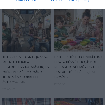
AUTIZMUS VILÁGNAPJA 2026:
TOJÁSFESTÉSI TECHNIKÁK: ÍGY
MIT MUTATNAK A
LESZ A HÚSVÉTI TOJÁSBÓL
LEGFRISSEBB KUTATÁSOK, ÉS
KIS LABOR, NÉPMŰVÉSZET ÉS
MIÉRT BESZÉL MA MÁR A
CSALÁDI TÚLÉLŐPROJEKT
TUDOMÁNY TÖBBFÉLE
EGYSZERRE
AUTIZMUSRÓL?
2026-04-01
2026-04-02