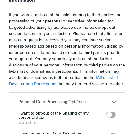
Information
If you wish to opt-out of the sale, sharing to third parties, or
processing of your personal or sensitive information for
EGY ELSÜLLYEDT HAJÓ
NEM MINDENKI MENEKÜLT
targeted advertising by us, please use the below opt-out
TEXTILJEI ÚJRA ÖSSZEÁLLTAK:
POMPEJIBEN: LEHET, HOGY
section to confirm your selection. Please note that after your
A RUHA, AMELY TÚLÉLTE A
EGY ORVOS A VÉGSŐKIG
opt-out request is processed you may continue seeing
TENGERT
SEGÍTENI PRÓBÁLT
interest-based ads based on personal information utilized by
us or personal information disclosed to third parties prior to
2026-06-29
2026-06-23
your opt-out. You may separately opt-out of the further
disclosure of your personal information by third parties on the
IAB’s list of downstream participants. This information may
also be disclosed by us to third parties on the
IAB’s List of
Downstream Participants
that may further disclose it to other
third parties.
Please note that this website/app uses one or more Google
Personal Data Processing Opt Outs
services and may gather and store information including but
not limited to your visit or usage behaviour. You may click to
I want to opt-out of the Sharing of my
personal data.
grant or deny consent to Google and its third-party tags to
Opted In
use your data for below specified purposes in below Google
DAVID ATTENBOROUGH 100
NOBEL-DÍJAT KAPOTT EGY
consent section.
I want to opt-out of the Sale of my