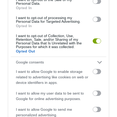
ÉVES: AZ EMBER, AKI
FÉREGÉRT – CSAK ÉPPEN NEM
Personal Data.
MEGTANÍTOTTA A VILÁGNAK,
AZ OKOZTA A RÁKOT
Opted In
HOGYAN KELL NÉZNI A
2026-04-23
TERMÉSZETET
I want to opt-out of processing my
Personal Data for Targeted Advertising.
2026-05-08
Opted In
I want to opt-out of Collection, Use,
Retention, Sale, and/or Sharing of my
Personal Data that Is Unrelated with the
Purposes for which it was collected.
Opted Out
Google consents
I want to allow Google to enable storage
related to advertising like cookies on web or
device identifiers in apps.
VÉGE LEHET A
AUDHD: AMIKOR AZ AUTIZMUS
I want to allow my user data to be sent to
TRANSZPLANTÁCIÓS
ÉS AZ ADHD EGYÜTT
Google for online advertising purposes.
VÁRÓLISTÁKNAK? A
EGÉSZEN MÁS ARCOT MUTAT
DISZNÓSZERVEK ÁTÍRHATJÁK
I want to allow Google to send me
2026-04-21
AZ ORVOSLÁS EGYIK
personalized advertising.