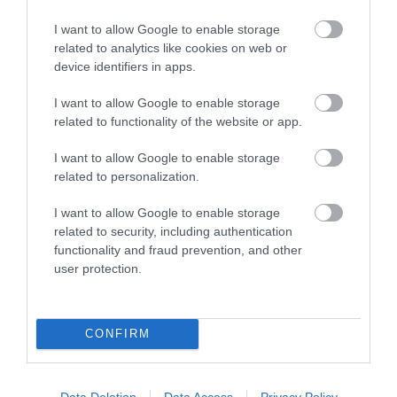
LEGKEGYETLENEBB
SZABÁLYÁT
I want to allow Google to enable storage
related to analytics like cookies on web or
2026-04-22
device identifiers in apps.
I want to allow Google to enable storage
related to functionality of the website or app.
I want to allow Google to enable storage
related to personalization.
I want to allow Google to enable storage
related to security, including authentication
functionality and fraud prevention, and other
user protection.
VARÁZSGOMBÁK A
AZ ÁLOMKÓR ÉVEKIG
REFLEKTORFÉNYBEN: A
LÁTHATATLAN MARADHAT AZ
PSZILOCIBIN NÉPSZERŰBB,
EMBERI SZERVEZETBEN: 40
MINT VALAHA, DE A
ÉV UTÁN ÁTTÖRÉST ÉRTEK EL
CONFIRM
TUDOMÁNY MÉG CSAK MOST
A KUTATÓK
PRÓBÁL FELZÁRKÓZNI
2026-04-05
2026-04-14
Data Deletion
Data Access
Privacy Policy