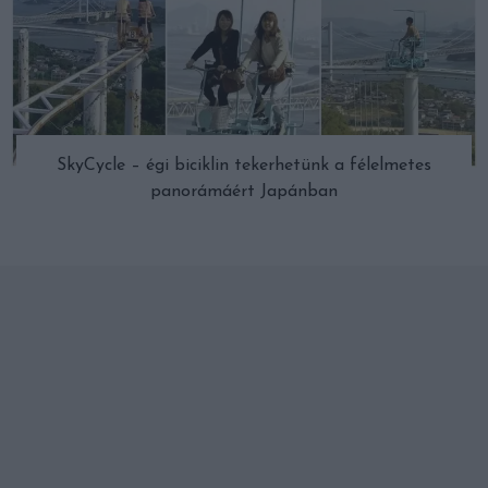
SkyCycle – égi biciklin tekerhetünk a félelmetes
panorámáért Japánban