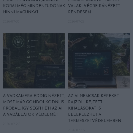
KORAI MÉG MINDENTUDÓNAK
VALAKI VÉGRE RÁNÉZETT
HINNI MAGUNKAT
RENDESEN
2026-07-30
2026-07-28
A VADKAMERA EDDIG NÉZETT,
AZ AI NEMCSAK KÉPEKET
MOST MÁR GONDOLKODNI IS
RAJZOL: REJTETT
PRÓBÁL: ÍGY SEGÍTHETI AZ AI
KIHALÁSOKAT IS
A VADÁLLATOK VÉDELMÉT
LELEPLEZHET A
TERMÉSZETVÉDELEMBEN
2026-07-27
2026-07-15