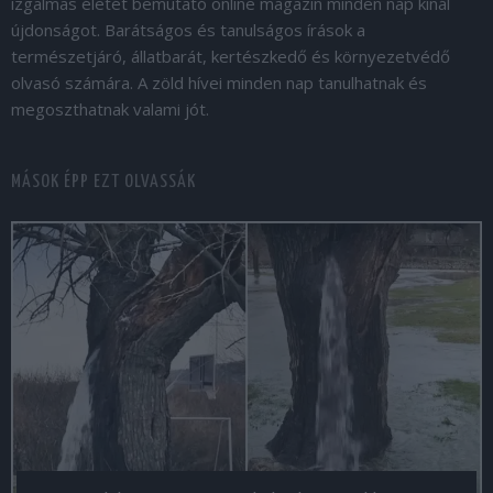
izgalmas életét bemutató online magazin minden nap kínál
újdonságot. Barátságos és tanulságos írások a
természetjáró, állatbarát, kertészkedő és környezetvédő
olvasó számára. A zöld hívei minden nap tanulhatnak és
megoszthatnak valami jót.
MÁSOK ÉPP EZT OLVASSÁK