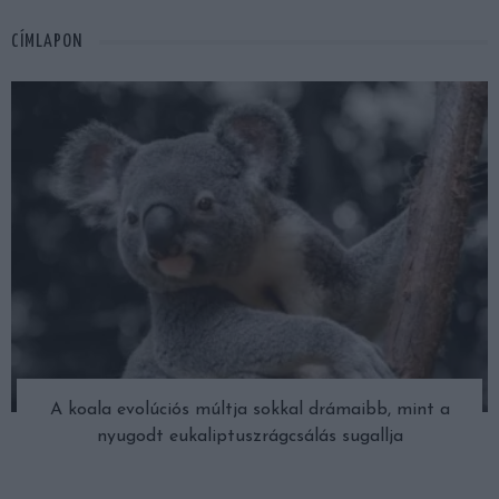
CÍMLAPON
A koala evolúciós múltja sokkal drámaibb, mint a
nyugodt eukaliptuszrágcsálás sugallja