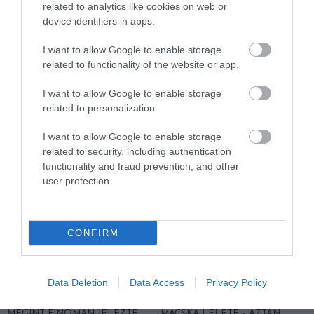
related to analytics like cookies on web or
HŐKUPOLA MAGYARORSZÁG
NEM CSAK A RITKASÁGOK
device identifiers in apps.
FELETT: MI EZ A LÁTHATATLAN
BAJBAN VANNAK: A
FEDŐ, ÉS MI TÖRTÉNIK
HÉTKÖZNAPI MADARAK ÉS
I want to allow Google to enable storage
ALATTA A TERMÉSZETTEL?
PILLANGÓK CSENDES
related to functionality of the website or app.
ELTŰNÉSE A NAGYOBB
2026-08-03
VÉSZJEL
I want to allow Google to enable storage
2026-08-03
related to personalization.
I want to allow Google to enable storage
related to security, including authentication
functionality and fraud prevention, and other
user protection.
CONFIRM
Data Deletion
Data Access
Privacy Policy
A TUDÓSOK 262 ÚJ FAJT
ÖTVEN ÉVIG ROSSZ NÉVEN
NEVEZTEK MEG, ÉS A FÖLD
LAPULT EGY KARDFOGÚ
MEGINT FINOMAN JELEZTE:
MACSKA LELETE – AZTÁN