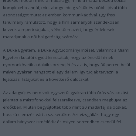
Érdekes módon mind a madáragy, mind a madárbeszéd sokkal
komplexebb annál, mint ahogy eddig véltük és utóbbi jóval több
azonosságot mutat az emberi kommunikációval. Egy friss
tanulmány rámutatott, hogy a hím sármányok szándékosan
keverik a repertoárjukat, vélhetően azért, hogy érdekesek
maradjanak a női hallgatóság számára.
A Duke Egyetem, a Duke Agytudományi Intézet, valamint a Miami
Egyetem kutatói együtt kimutatták, hogy az éneklő hímek
nyomonkövetik a dalaik sorrendjét és azt is, hogy 30 percen belül
milyen gyakran hangzott el egy dallam. Így tudják tervezni a
lejátszási listájukat és a következő dalocskát.
Az adatgyűjtés nem volt egyszerű: gyakran több órás várakozást
jelentett a mikrofonokkal felszerelkezve, csendben megbújva az
erdőkben. Miután begyűjtötték több mint 30 madárfaj dalocskáit,
hosszú elemzés várt a szakértőkre. Azt vizsgálták, hogy egy
dallam hányszor ismétlődik és milyen sorrendben csendül fel.