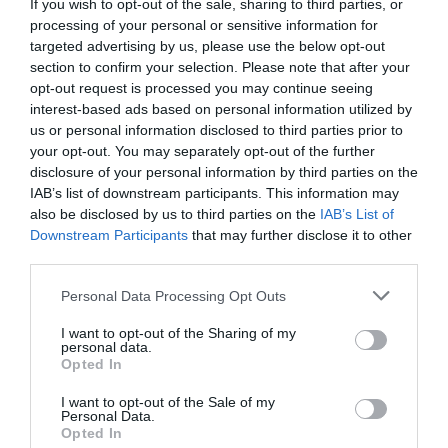
If you wish to opt-out of the sale, sharing to third parties, or
processing of your personal or sensitive information for
targeted advertising by us, please use the below opt-out
ELŐZŐ CIKK
section to confirm your selection. Please note that after your
opt-out request is processed you may continue seeing
AZ ÖRDÖG KERTJE: KINEK A MŰVE EZ A KÜLÖNÖS TERÜLET
interest-based ads based on personal information utilized by
AZ AMAZONASI ŐSERDŐKBEN?
us or personal information disclosed to third parties prior to
your opt-out. You may separately opt-out of the further
disclosure of your personal information by third parties on the
KÖVETKEZŐ CIKK
IAB’s list of downstream participants. This information may
ÉTTEREM ÜL AZ ÓRIÁSI BANYÁNFA TETEJÉN
also be disclosed by us to third parties on the
IAB’s List of
Downstream Participants
that may further disclose it to other
third parties.
HASONLÓ ÉRDEKESSÉGEK
Please note that this website/app uses one or more Google
Personal Data Processing Opt Outs
services and may gather and store information including but
not limited to your visit or usage behaviour. You may click to
I want to opt-out of the Sharing of my
personal data.
grant or deny consent to Google and its third-party tags to
Opted In
use your data for below specified purposes in below Google
consent section.
I want to opt-out of the Sale of my
Personal Data.
Opted In