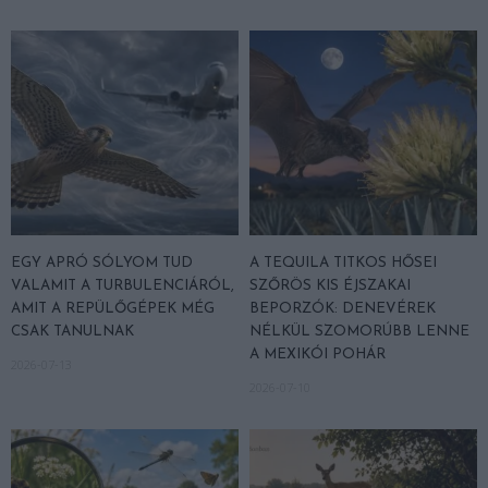
EGY APRÓ SÓLYOM TUD
A TEQUILA TITKOS HŐSEI
VALAMIT A TURBULENCIÁRÓL,
SZŐRÖS KIS ÉJSZAKAI
AMIT A REPÜLŐGÉPEK MÉG
BEPORZÓK: DENEVÉREK
CSAK TANULNAK
NÉLKÜL SZOMORÚBB LENNE
A MEXIKÓI POHÁR
2026-07-13
2026-07-10