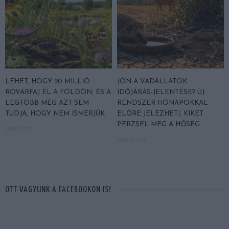
LEHET, HOGY 20 MILLIÓ
JÖN A VADÁLLATOK
ROVARFAJ ÉL A FÖLDÖN, ÉS A
IDŐJÁRÁS-JELENTÉSE? ÚJ
LEGTÖBB MÉG AZT SEM
RENDSZER HÓNAPOKKAL
TUDJA, HOGY NEM ISMERJÜK
ELŐRE JELEZHETI, KIKET
PERZSEL MEG A HŐSÉG
2026-07-03
2026-07-01
OTT VAGYUNK A FACEBOOKON IS!