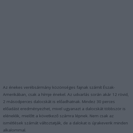
Az énekes verébsármány közönséges fajnak számít Észak-
Amerikában, csak a hímje énekel. Az udvarlás során akár 12 rövid,
2 másodperces dalocskát is előadhatnak. Mindez 30 perces
előadást eredményezhet, mivel ugyanazt a dalocskát többször is
eléneklik, mielőtt a következő számra lépnek. Nem csak az
ismétlések számát változtatják, de a dalokat is újrakeverik minden
alkalommal.