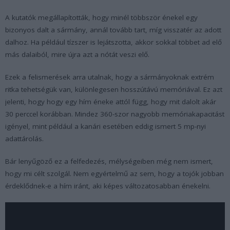
A kutatók megállapították, hogy minél többször énekel egy
bizonyos dalt a sármány, annál tovább tart, míg visszatér az adott
dalhoz. Ha például tízszer is lejátszotta, akkor sokkal többet ad elő
más dalaiból, mire újra azt a nótát veszi elő.
Ezek a felismerések arra utalnak, hogy a sármányoknak extrém
ritka tehetségük van, különlegesen hosszútávú memóriával. Ez azt
jelenti, hogy hogy egy hím éneke attól függ, hogy mit dalolt akár
30 perccel korábban. Mindez 360-szor nagyobb memóriakapacitást
igényel, mint például a kanári esetében eddig ismert 5 mp-nyi
adattárolás.
Bár lenyűgöző ez a felfedezés, mélységeiben még nem ismert,
hogy mi célt szolgál. Nem egyértelmű az sem, hogy a tojók jobban
érdeklődnek-e a hím iránt, aki képes változatosabban énekelni.