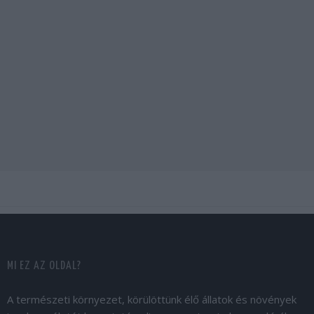
MI EZ AZ OLDAL?
A természeti környezet, körülöttünk élő állatok és növények