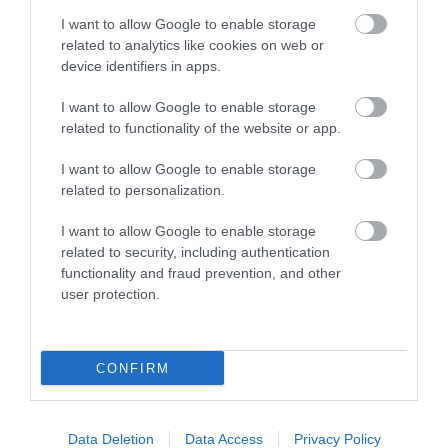
I want to allow Google to enable storage
related to analytics like cookies on web or
device identifiers in apps.
I want to allow Google to enable storage
related to functionality of the website or app.
I want to allow Google to enable storage
related to personalization.
I want to allow Google to enable storage
KIRÁNDULÁS PANNONHALMA
HŐKUPOLA MAGYARORSZÁG
related to security, including authentication
KÖRNYÉKÉN: TERMÉSZET,
FELETT: MI EZ A LÁTHATATLAN
functionality and fraud prevention, and other
SZŐLŐ ÉS KOMLÓ
FEDŐ, ÉS MI TÖRTÉNIK
user protection.
TALÁLKOZÁSA
ALATTA A TERMÉSZETTEL?
2026-08-04
2026-08-03
CONFIRM
Data Deletion
Data Access
Privacy Policy