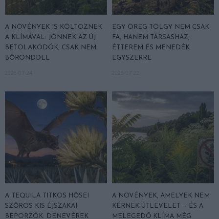
A NÖVÉNYEK IS KÖLTÖZNEK
EGY ÖREG TÖLGY NEM CSAK
A KLÍMÁVAL: JÖNNEK AZ ÚJ
FA, HANEM TÁRSASHÁZ,
BETOLAKODÓK, CSAK NEM
ÉTTEREM ÉS MENEDÉK
BŐRÖNDDEL
EGYSZERRE
2026-07-24
2026-07-22
A TEQUILA TITKOS HŐSEI
A NÖVÉNYEK, AMELYEK NEM
SZŐRÖS KIS ÉJSZAKAI
KÉRNEK ÚTLEVELET — ÉS A
BEPORZÓK: DENEVÉREK
MELEGEDŐ KLÍMA MÉG