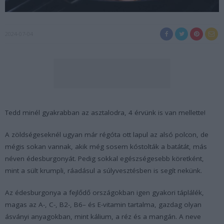
2024-07-04
Tedd minél gyakrabban az asztalodra, 4 érvünk is van mellette!
A zöldségeseknél ugyan már régóta ott lapul az alsó polcon, de
mégis sokan vannak, akik még sosem kóstolták a batátát, más
néven édesburgonyát. Pedig sokkal egészségesebb köretként,
mint a sült krumpli, ráadásul a súlyvesztésben is segít nekünk.
Az édesburgonya a fejlődő országokban igen gyakori táplálék,
magas az A-, C-, B
2
-, B
6
– és E-vitamin tartalma, gazdag olyan
ásványi anyagokban, mint kálium, a réz és a mangán. A neve