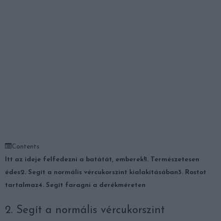
Contents
Itt az ideje felfedezni a batátát, emberek!
1. Természetesen
édes
2. Segít a normális vércukorszint kialakításában
3. Rostot
tartalmaz
4. Segít faragni a derékméreten
2. Segít a normális vércukorszint