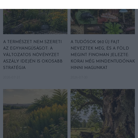
A TERMÉSZET NEM SZERETI
A TUDÓSOK 262 ÚJ FAJT
AZ EGYHANGÚSÁGOT: A
NEVEZTEK MEG, ÉS A FÖLD
VÁLTOZATOS NÖVÉNYZET
MEGINT FINOMAN JELEZTE:
ASZÁLY IDEJÉN IS OKOSABB
KORAI MÉG MINDENTUDÓNAK
STRATÉGIA
HINNI MAGUNKAT
2026-07-31
2026-07-30