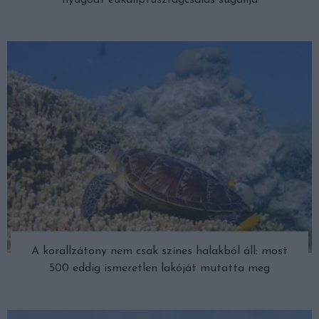
nyugodt eukaliptuszrágcsálás sugallja
A korallzátony nem csak színes halakból áll: most
500 eddig ismeretlen lakóját mutatta meg