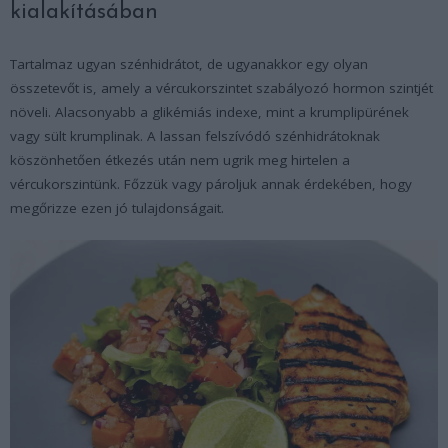
kialakításában
Tartalmaz ugyan szénhidrátot, de ugyanakkor egy olyan
összetevőt is, amely a vércukorszintet szabályozó hormon szintjét
növeli. Alacsonyabb a glikémiás indexe, mint a krumplipürének
vagy sült krumplinak. A lassan felszívódó szénhidrátoknak
köszönhetően étkezés után nem ugrik meg hirtelen a
vércukorszintünk. Főzzük vagy pároljuk annak érdekében, hogy
megőrizze ezen jó tulajdonságait.