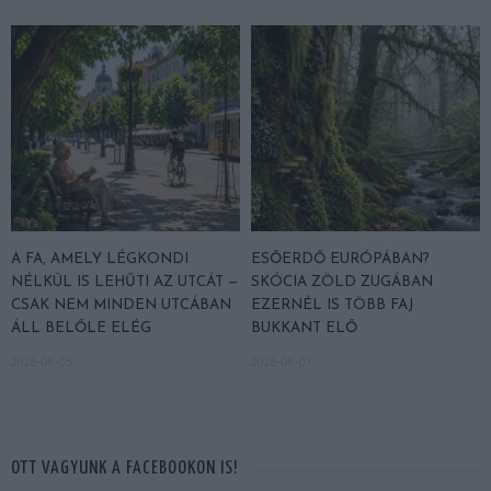
A FA, AMELY LÉGKONDI
ESŐERDŐ EURÓPÁBAN?
NÉLKÜL IS LEHŰTI AZ UTCÁT —
SKÓCIA ZÖLD ZUGÁBAN
CSAK NEM MINDEN UTCÁBAN
EZERNÉL IS TÖBB FAJ
ÁLL BELŐLE ELÉG
BUKKANT ELŐ
2026-06-05
2026-06-01
OTT VAGYUNK A FACEBOOKON IS!