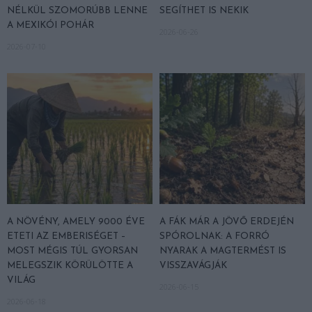
NÉLKÜL SZOMORÚBB LENNE
SEGÍTHET IS NEKIK
A MEXIKÓI POHÁR
2026-06-26
2026-07-10
A NÖVÉNY, AMELY 9000 ÉVE
A FÁK MÁR A JÖVŐ ERDEJÉN
ETETI AZ EMBERISÉGET –
SPÓROLNAK: A FORRÓ
MOST MÉGIS TÚL GYORSAN
NYARAK A MAGTERMÉST IS
MELEGSZIK KÖRÜLÖTTE A
VISSZAVÁGJÁK
VILÁG
2026-06-15
2026-06-18