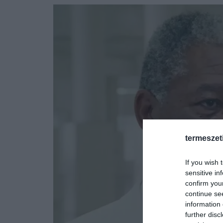
termeszet
If you wish 
sensitive in
confirm you
continue se
information 
further disc