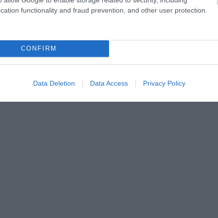
cation functionality and fraud prevention, and other user protection.
lativity Media
vesen)
CONFIRM
er” Winnfield-et Quentin Tarantino Ponyvaregényéből?
epelt, viszont a Julius szerepéért kapott Oscar-jelölés
Data Deletion
Data Access
Privacy Policy
is Tarantino egyik állandó színésze.