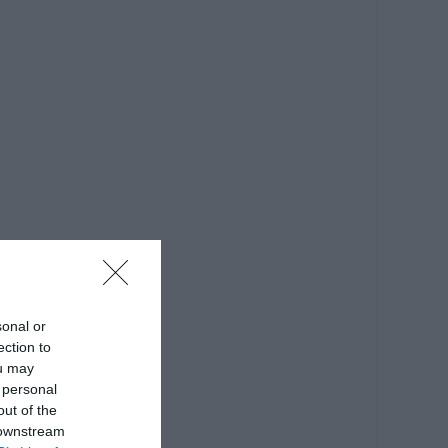
sonal or
ection to
ou may
 personal
out of the
 downstream