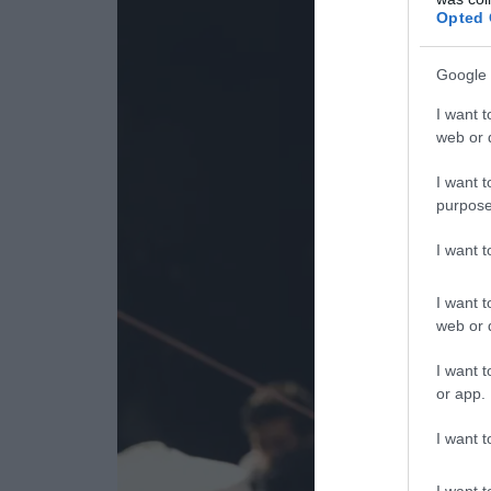
Opted 
Google 
I want t
web or d
I want t
purpose
I want 
I want t
web or d
I want t
or app.
I want t
I want t