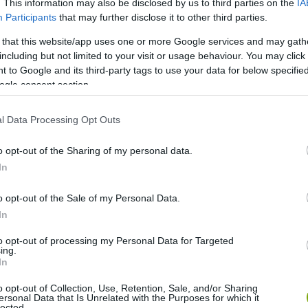
. This information may also be disclosed by us to third parties on the
IA
Participants
that may further disclose it to other third parties.
 that this website/app uses one or more Google services and may gath
ersal Pictures
including but not limited to your visit or usage behaviour. You may click 
 to Google and its third-party tags to use your data for below specifi
ogle consent section.
nes (47 évesen)
3. Samuel L. Jackson (44 évesen)
4. Leslie
l Data Processing Opt Outs
rgy
o opt-out of the Sharing of my personal data.
esen)
In
o opt-out of the Sale of my Personal Data.
zinak és a színháznak szentelte, a világhír mégis csak “A
In
találta meg 1993-ban. Az arrogáns, mégis vérprofi
díjat, a borzasztó gyenge folytatást most inkább ne
to opt-out of processing my Personal Data for Targeted
ing.
In
o opt-out of Collection, Use, Retention, Sale, and/or Sharing
ersonal Data that Is Unrelated with the Purposes for which it
lected.