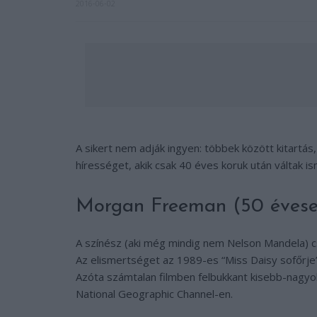
2016-06-02
A sikert nem adják ingyen: többek között kitartá
hírességet, akik csak 40 éves koruk után váltak is
Morgan Freeman (50 évese
A színész (aki még mindig nem Nelson Mandela) cs
Az elismertséget az 1989-es “Miss Daisy sofőrje”
Azóta számtalan filmben felbukkant kisebb-nag
National Geographic Channel-en.