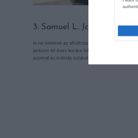
authenti
Re
3. Samuel L. Jackson (44 é
Ki ne ismerné az afrofrizurás Julius “Motherfuck
Jackson 40 éves korára több mint 100 filmben szer
azonnal az A-listás sztárok közé repítette. Azóta 