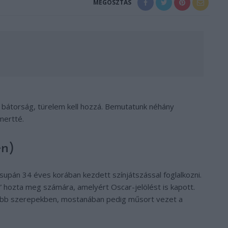
MEGOSZTÁS
s, bátorság, türelem kell hozzá. Bemutatunk néhány
mertté.
n)
upán 34 éves korában kezdett színjátszással foglalkozni.
 hozta meg számára, amelyért Oscar-jelölést is kapott.
yobb szerepekben, mostanában pedig műsort vezet a